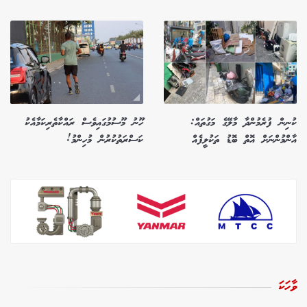
ކުނިން ފުރެމުންދާ މާލޭގެ މަގުތައް:
ހޫނު މޫސުމުގައިވެސް ރައްކާތެރިކަމާއެކު
އާންމުންނަށް އޮތް ބޮޑު ތަކުލީފެއް
ކަސްރަތުކުރުން މުހިންމު!
ވާހަކަ