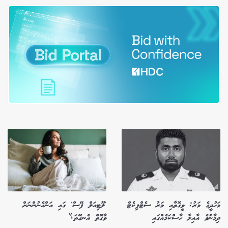
މަހުދީގެ މަރު: ވީގޮތާއި މަރު ސެޓްފިކެޓް
'ލޫޓިއަލް ފޭސް' ގައި އަންހެނުންނަށް
ދިމާނުވެ އާއިލާ ހާސްކަމެއްގައި
ވާގޮތް އެނގޭތަ؟