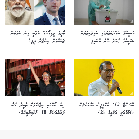
ހަސީނާގެ ބައްދަލުވުމުގައި ބައިވެރިވުމުން
މޯދީގެ ވީޑިއޯއެއް އެފްބީ އިން ނެގުމުން
ޝަކީބުގެ ގެއަށް ބޮން އުކައިފި
ޒަކަބާގަށް އިންޒާރު ދީފި!
އޮގަސްޓް 12: އެމްޑީޕީން މަގުމައްޗަށް،
ނިއު ޔޯކްގައި އިޒްރޭލަށް ތާއީދު ކުރާ
ޝަކުވާއަކީ ތަކެތީގެ އަގު!
ފަރާތްތަކަށް ބޮޑު ނާކާމިޔާބީއެއް!