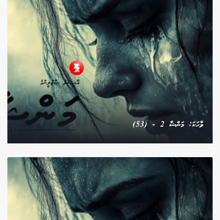
ވާހަކަ: މަންޝާ 2 - (53)