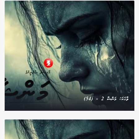
ވާހަކަ: މަންޝާ 2 - (54)