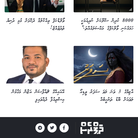
8000 ކުދިން ސްލޫކަށް ނުދިއުމަކީ
ވޯލްޑްކަޕް ވިއްކާލުމާ ދެކޮޅަށް މުޅި ދުނިޔެ
ހަމައެކަނި ވޯލްކަޕްގެ މައްސަލައެއްތަ؟
ތެދުވެއްޖެ!
އާޒިމްގެ 3 ވަނަ ލަވަ ސަފަރު ވީޑިއޯ
އޭއައިއޭގެ ޗެއާޕާސަން އަޒާން މަގާމުން
ލަވައަށް ބޮޑު ތަރުހީބެއް
އިސްތިއުފާ ދެއްވައިފި