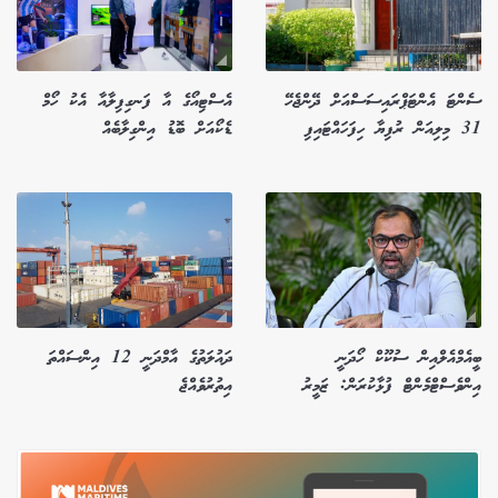
ސެންޓަ އެންޓަޕްރައިސަސްއަށް ދޭންޖެހޭ
އެސްޓިއޯގެ އާ ފަނގިފިލާއާ އެކު ހޯމް
31 މިލިއަން ރުފިޔާ ހިފަހައްޓައިފި
ޑެކޯއަށް ބޮޑު އިންގިލާބެއް
ބީއެމްއެލްއިން ސުކޫކް ހޯދަނީ
ދައުލަތުގެ އާމްދަނީ 12 އިންސައްތަ
އިންވެސްޓްމެންޓް ފުޅާކުރަން: ޒަމީރު
އިތުރުވެއްޖެ