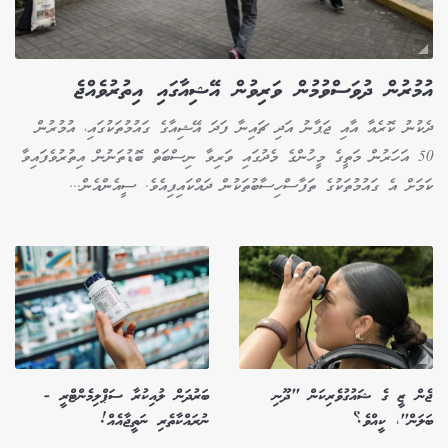
އުމުރުން ދުވަސްވުމުން ވަރިވުން އޭޝިއާގައި އިތުރުވެއްޖެ
ދެކުނު ކޮރެއާ އާއި ޖަޕާނު އަދި ޗައިނާ ފަދަ އޭޝިއާގެ ގައުމުތަކުގައި، އުމުރުން
50 އަހަރުން މަތީގެ މީހުންގެ މެދުގައި ވަރިވާ ނިސްބަތް ބޮޑުތަނުން އިތުރުވެފައިވާ
ކަމަށް އެ ގައުމުތަކުގެ ތަފާސްހިސާބުތަކުން ދައްކައިފިއެވެ. ސީއެންއެން...
ޖެން ޒީ ގެ ޝައުގުވެރިކަން "ދޫނި
ބަރުދަން ލުއިކުރާ ސަޕްލިމެންޓްރީ -
ބަލަން"، ކީއްވެ؟
ނުރައްކާތެރި ނަތީޖާއެއް!