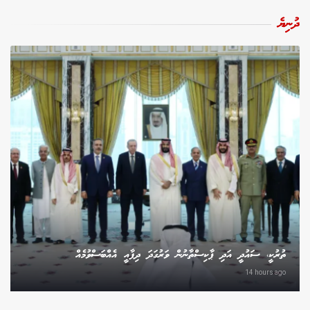
ދުނިޔެ
ތުރުކީ، ސައުދީ އަދި ޕާކިސްތާނުން ވަރުގަދަ ދިފާއީ އެއްބަސްވުމެއް
14 hours ago