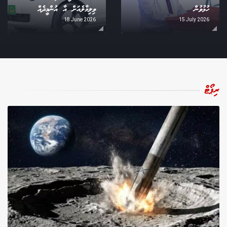
ހުޅުވުން
ވިލިމާލެއަށް އާ އުންމީދެއް
18 June 2026
15 July 2026
ރިޕޯޓް