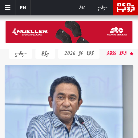
ސިޔާސީ
ހަބަރު
EN
އެންމެ މަގުބޫލު
ވޯލްޑް ކަޕް 2026
ރިޕޯޓް
ސިޔާސީ