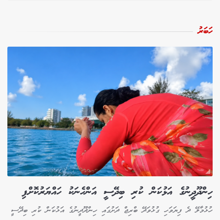
ހަބަރު
ހިންދޫދީނުގެ އަޅުކަން ކުރި ބިދޭސީ އަންހެނަކު ހައްޔަރުކޮށްފި
ހުޅުމާލޭ ދެ ފިޔަވަހި ގުޅުވަދޭ ބްރިޖް ދަށުގައި ހިންދޫދީނުގެ އަޅުކަން ކުރި ބިދޭސީ