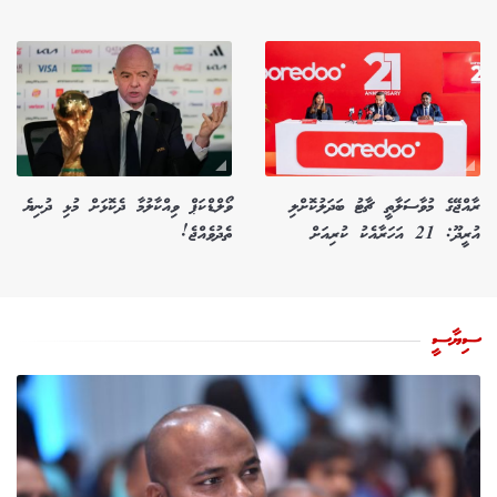
ރާއްޖޭގެ މުވާސަލާތީ ޗާޓު ބަދަލުކޮށްލި
ވޯލްޑްކަޕް ވިއްކާލުމާ ދެކޮޅަށް މުޅި ދުނިޔެ
އުރީދޫ: 21 އަހަރާއެކު ކުރިއަށް
ތެދުވެއްޖެ!
ސިޔާސީ