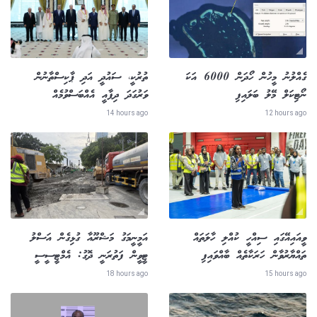
ގެއްލުނު މީހުން ހޯދަން 6000 އަކަ
ތުރުކީ، ސައުދީ އަދި ޕާކިސްތާނުން
ނޯޓިކަލް މޭލު ބަލައިފި
ވަރުގަދަ ދިފާއީ އެއްބަސްވުމެއް
14 hours ago
12 hours ago
ވީއައިއޭގައި ސިއްހީ ކުއްލި ހާލަތައް
އަމީނީމަގު މަޝްރޫއާ ގުޅިގެން އަސްލު
ތައްޔާރުވާން ހަރަކާތެއް ބާއްވައިފި
ޓީވީން ފަތުރަނީ ދޮގު: އެމްޓީސީސީ
18 hours ago
15 hours ago