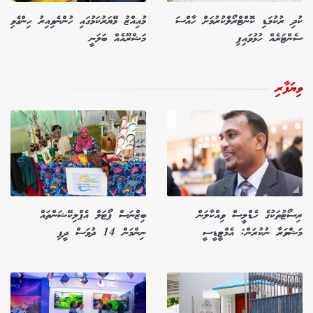
ކުދި ރުކުމަޑި ކޮންޓްރޯލްކުރުމަށް ހާއްސަ
މުއިއްޒު މޭޔަރުކަމުގައި ހުންނެވިއިރު ހިންގެވި
ސެންޓަރެއް ހުޅުވައިފި
މަޝްރޫއެއް ބަލަނީ
ވިޔަފާރި
ރިސޯޓުތަކުގެ ހެޑްލީސް ވިއްކާލަން
ބިޒްނަސް ޕޯޓަލް އެޕްލިކޭޝަންތައް
މަޝްވަރާ ނުކުރަން: އެމްޓީޑީސީ
ނިންމަން 14 ދުވަސް ދީފި