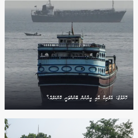
ހޮރުމުޒު: އެމެރިކާ އާއި އީރާނުން ބޭނުންވަނީ ކޮންކަމެއް؟