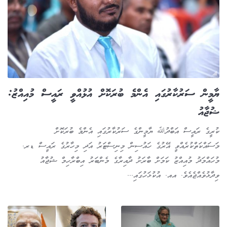
ޔާމީން ސަރުކާރުގައި އެންމެ ބުރަކޮށް އުޅުއްވީ ރައީސް މުއިއްޒު:
ޝުޖާއު
ކުރީގެ ރައީސް އަބްދުﷲ ޔާމީންގެ ސަރުކާރުގައި އެންމެ ބުރަކޮށް
މަސައްކަތްކުރެއްވީ އޭރުގެ ހައުސިން މިނިސްޓަރު އަދި މިހާރުގެ ރައީސް ޑރ.
މުހައްމަދު މުއިއްޒު ކަމަށް ބާރަށު ދާއިރާގެ މެންބަރު އިބްރާހިމް ޝުޖާއު
ވިދާޅުވެއްޖެއެވެ. އއ. އުކުޅަހުގައި...