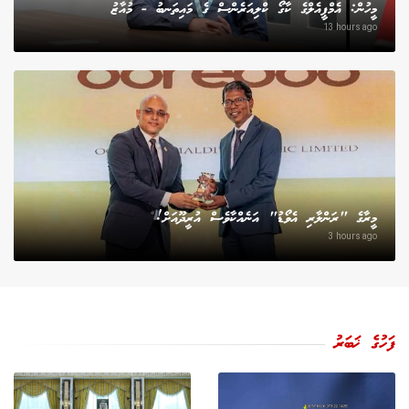
މީހުން: އެމްޕީއެލްގެ ކާގޯ ކްލިއަރެންސް ގެ މައިތަނބު - މުއާޒު
13 hours ago
މީރާގެ "ރަންލާރި އެވޯޑު" އަނެއްކާވެސް އުރީދޫއަށް!
3 hours ago
ފަހުގެ ޚަބަރު