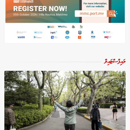
ލައިފްސްޓައިލް