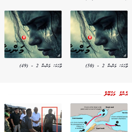
ވާހަކަ: މަންޝާ 2 - (50)
ވާހަކަ: މަންޝާ 2 - (49)
އެންމެ މަގުބޫލް