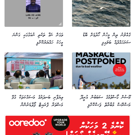
ގެއްލުނު ތިން މީހުން ހޯދުމަށް ބޮޑު
ވަގަށް ނަގާ ތަކެތި ނުއަގުގައި ގަންނަ
ސަރަހައްދެއް ބަލައިފި
މީހަކު ހައްޔަރުކޮށްފި
މޫސުން ގޯސްވުމުގެ ސަބަބުން އުރީދޫ
ވިޔަފާރި ބަނދަރުގެ މަސައްކަތަކާ ގުޅޭ
މަސްރޭސް މުބާރާތް ފަސްކޮށްފި
މަޝްވަރާ ފްރައިޓް ފޯވާޑަރުންނާ