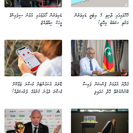
ހޮހޮޅައިގައި ތާށިވި 5 އިޓަލީ ޑައިވަރުން
ޑައިވަރުން ހޯދުމުގައި އުޅުނު ސިފައިންގެ
މަރުވި ސަބަބު މިއޮތީ!
މީހަކު ނިޔާވެއްޖެ
ގެދޮރު އެޅުމަށް ޕެންޝަން ފައިސާ
ޑޮލަރު އެކައުންޓަށް މުސާރަ ޖަމާކޮށް
ބޭނުންކުރެވޭ ގޮތް ހަދައިފި
މުސާރަ ދެގުނަ ކުރުމުގެ ފުރުސަތެއް!