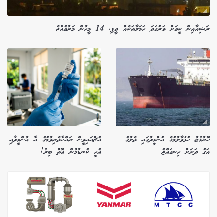
ރަޝިއާއިން ކީވަށް ވަރުގަދަ ހަމަލާތަކެއް ދީފި، 14 މީހުން މަރުވެއްޖެ
ހޮރުމުޒު ހުޅުވާލުމުގެ އުންމީދުގައި ތެލުގެ
އެޗްއައިވީން ރައްކާތެރިވުމުގެ އާ އުންމީދާއި
އަގު ދަށަށް ހިނގައްޖެ
އެހީ ކެނޑުމުން އޮތް ބިރު!