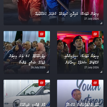
މިނިވަން ދުވަސް: މައިދާނީ ކުޅިވަރުގެ ކުލަގަދަ ހަރަކާތްތައް
27 July 2026
މިނިވަން ދުވަސް: ސިފައިންނާއި،
ދިވެހިރާއްޖޭގެ 61 ވަނަ މިނިވަން
ކެޑޭޓުންގެ ޝަރަފުގެ ހިނގާލުން
ދުވަހުގެ ރަސްމީ ޖަލްސާ
26 July 2026
27 July 2026
ޔޫތު އެންޓަޕްރަނާސް އެކްސްޕޯ
މާލެ ޓެކްސީ ލައިނާއެކު