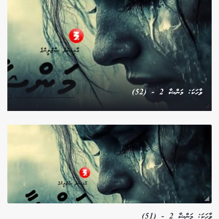
ވާހަކަ: މަންޝާ 2 - (52)
ވާހަކަ: މަންޝާ 2 - (51)