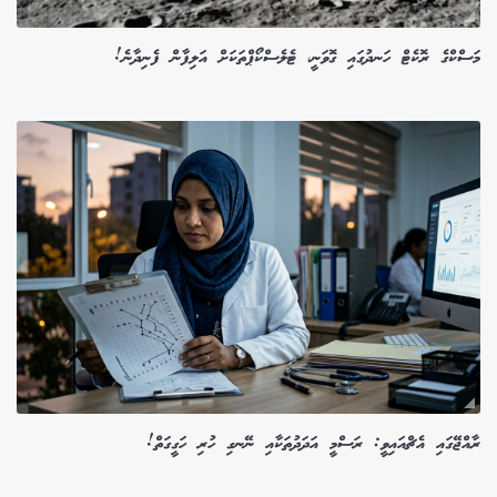
މަސްކްގެ ރޮކެޓް ހަނދުގައި ގޮވަނީ، ޓެލެސްކޯޕްތަކަށް އަލިފާން ފެނިދާނެ!
ރާއްޖޭގައި އެޗްއައިވީ: ރަސްމީ އަދަދުތަކާއި ނޭނގި ހުރި ހަގީގަތް!