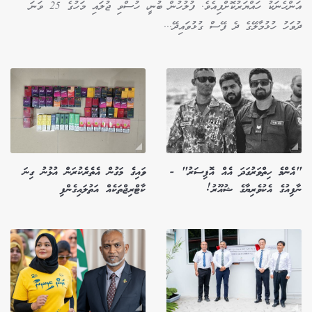
އަންހެނަކު ހައްޔަރުކޮށްފިއެވެ. ފުލުހުން ބުނީ، ހުސްވި ޖުލައި މަހުގެ 25 ވަނަ
ދުވަހު ހުޅުމާލޭގެ ދެ ފޭސް ގުޅުވައިދޭ...
"އެންމެ ހިތްވަރުގަދަ އެއް އޮފިސަރު" -
ވައިގެ މަގުން އެތެރެކުރަން އުޅުނު ގިނަ
ނާފިއުގެ އެކުވެރިޔާގެ ޝުއޫރު!
ކާޓްރިޖްތަކެއް އަތުލައިގެންފި