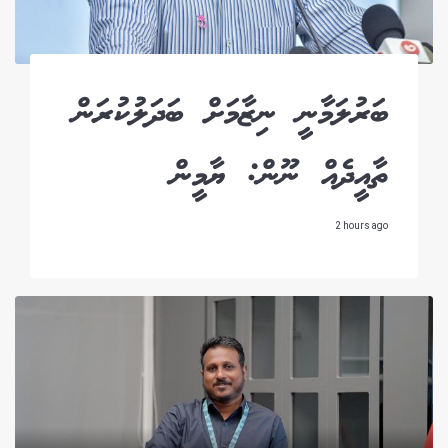
ބަރުލަމާނީ ނިޒާމަށް ބަދަލުކުރަން
ތާއީދެއް ނޫން: ޔާމީން
2 hours ago