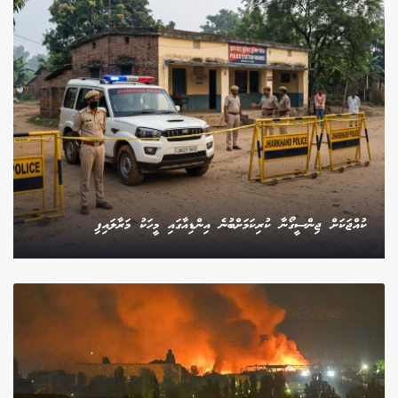
ކުއްޖަކަށް ޖިންސީގޯނާ ކުރިކަމަށްބުނެ އިންޑިއާގައި މީހަކު މަރާލައިފި