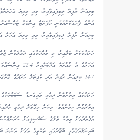
ބިލިއަން ރުފިޔާ ލިބިފައިވާއިރު، މިއީ މިދިޔަ އަހަރާ އަޅާބަލާއިރު 31.3 އިންސައްތައިގެ ބޮ
އަހަރުގެ އެ މުއްދަތާ
14.7 ބިލިއަން ރުފިޔާ އަދި ކެޕިޓަލް ހަރަދުގެ ގޮތުގައި 2.0 ބިލިއަން ރުފިޔާ ހިމެނެއެވެ.
އިތުރުވުން ހިމެނެއެވެ. މިކަން މިގޮތަށް ދިމާވީ މެދުއިރ
އުފެއްދުމަށް ވިއްކާ ތެލުގެ ސަބްސިޑީއަށް ކުރަންޖެހުނ
ބައިނަލްއަގްވާމީ ބާޒާރުގައި ތަކެތީގެ އަގަށް އަންނަ ބ