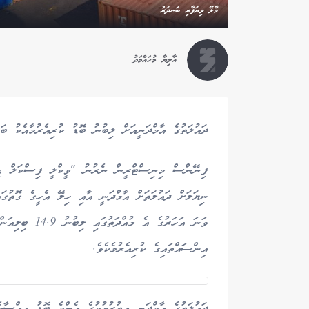
މާލޭ ވިޔަފާރި ބަނދަރު
އާލިޔާ މުހައްމަދު
ދައުލަތުގެ އާމްދަނީއަށް ލިބުނު ބޮޑު ކުރިއެރުމާއެކު ބަޖެޓުން 118.2 މިލިއަން ރުފިޔާގެ ސާޕްލަސް ދަމަހ
އިންސައްތައިގެ ކުރިއެރުމެކެވެ.