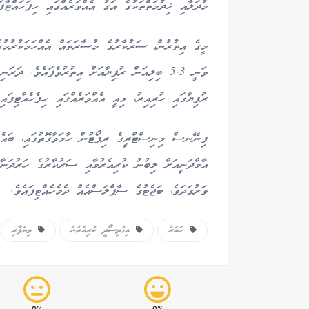
މުދަލާއި ޚިދުމަތްތަކުގެ އަގު އެއްވަރެއްގައި ހިފަހައްޓާފަ
މީގެ އިތުރުން، ސަރުކާރުގެ މުސާރަތައް އެއްހަމަކުރުމު
ރުފިޔާގައި ހުރިއިރު، މިއީ އެއްވަރެއްގައި ހިފެހެއްޓިފައި
ފިނޭނސް މިނިސްޓްރީގެ ރިޕޯޓުން ހާމަވާގޮތުގައި، ބައެއ
އާމްދަނީއަށް ލިބުނު ކުރިއެރުމާއި ސަރުކާރުގެ ހަރުދަނ
ވަރުގަދަވެ، ބަޖެޓުގެ ސާޕްލަސްއެއް ދެމެހެއްޓިފައެވެ.
ހަބަރު
އިގުތިސޯދީ ކުރިއެރުން
ވިޔަފާރި
0%
0%