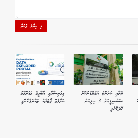
މި ހިޔާލު ފޮނުވާ'
ތެލާއި ކަރަންޓު އަގުބޮޑުނުކޮށް
އިގުތިސާދާއި އާބާދީގެ މައުލޫމާތު
ސަބްސިޑީއަށް 3 ބިލިއަން
ބަލާލެވޭ ޕޯޓަލެއް ތައާރަފްކޮށްފި
ހޭދަކޮށްފި