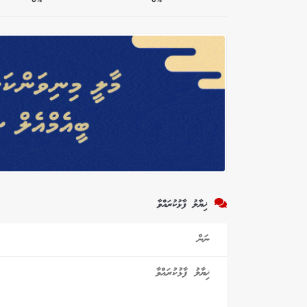
ޚިޔާލު ފާޅުކުރައްވާ