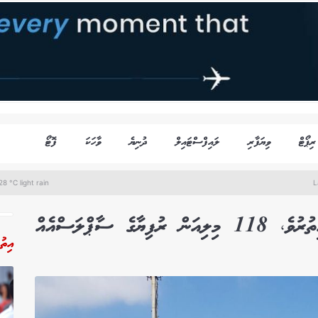
ރިޕޯޓް
ވިޔަފާރި
ލައިފްސްޓައިލް
ދުނިޔެ
ވާހަކަ
ފޮޓޯ
8 °C light rain
L
އިތު