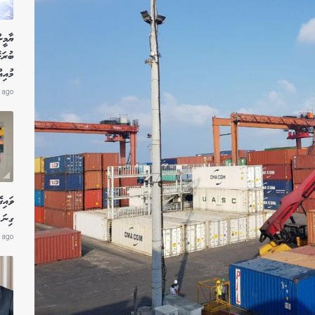
ޔާމީނ
ބުރަ
މުއި
 ago
ވައިގ
ގިނަ 
 ago