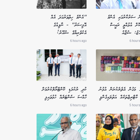
ް ސަރުކާރުގައި އެންމެ
"އެންމެ ހިތްވަރުގަދަ އެއް
ކޮށް އުޅުއްވީ ރައީސް
އޮފިސަރު" - ނާފިއުގެ
އްޒު: ޝުޖާއު
އެކުވެރިޔާގެ ޝުއޫރު!
6 hours ago
6 hours
ެ މަގުން އެތެރެކުރަން އުޅުނު
ކުދި ރުކުމަޑި ކޮންޓްރޯލްކުރުމަށް
ކާޓްރިޖްތަކެއް އަތުލައިގެންފި
ހާއްސަ ސެންޓަރެއް ހުޅުވައިފި
6 hours ago
5 hours