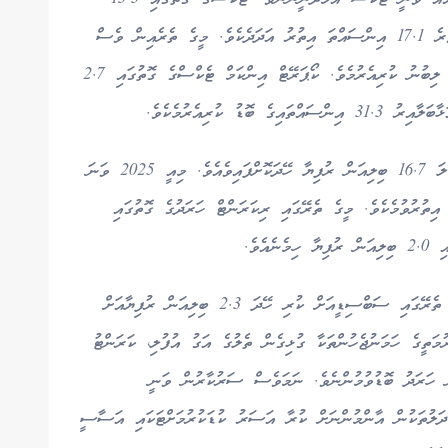
ބިލިއަން ރުފިޔާ ލިބިފައިވާއިރު، މިއީ މިދިޔަ އަހަރަށްވުރެ 17.1 އިންސައްތަ އިތުރު އަދަދެކެވެ. މީގެ ތެރެއިން ވެސް
އެންމެ ފާހަގަކޮށްލެވެނީ ކޯޕަރޭޓް އިންކަމް ޓެކްސްއަށް ލިބުނު ކުރިއެރުމެވެ. ކޯޕަރޭޓް އިންކަމް ޓެކްސްގެ ގޮތުގައި 2.7
ޑު ކުރިއެރުމެކެވެ.
ހަރަދުތަކަށް ބަލާއިރު، މި މުއްދަތުގައި ދައުލަތުން ޖުމްލަ 16.7 ބިލިއަން ރުފިޔާ ހޭދަކޮށްފައިވެއެވެ. މިއީ 2025 ވަނަ
 އަޅާބަލާއިރު 22.4 އިންސައްތަ އިތުރުވުމެކެވެ. މީގެ ތެރޭގައި ރިކަރަންޓް ހަރަދުގެ ގޮތުގައި
ހަރަދުތައް އިތުރުވާން ދިމާވި މައިގަނޑު ސަބަބުތަކުގެ ތެރޭގައި ސަބްސިޑީއަށް ކުރި ހޭދަ 2.3 ބިލިއަން ރުފިޔާއަށް
ުމަތީގެ ހަމަނުޖެހުންތަކާ ގުޅިގެން ތެލުގެ އަގު އުފުލި، ކަރަންޓު
ު ހަރަދު ބޮޑުވުމުންނެވެ. ނަމަވެސް ސަރުކާރުން ވަނީ
ަދަލުތަކުން އާންމުންނަށް ކުރާ އަސަރު ކުޑަކުރުމަށްޓަކައި އަސާސީ