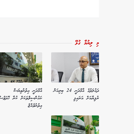
މި ލިޔުމާ ގުޅޭ
ދައުލަތުގެ އާމްދަނީ 24 ބިލިއަން
އާމްދަނީ އިތުރުވިޔަސް
ރުފިޔާއަށް އަރައިފި
ކައުންސިލްތަކަށް ކުރާ ހޭދަވެސް
އިތުރުވެއްޖެ