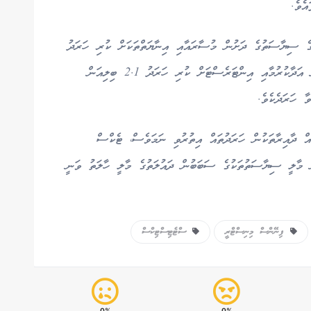
އެވެ.
ގެ ސިޔާސަތުގެ ދަށުން މުސާރައާއި އިނާޔަތްތަކަށް ކުރި ހަރަދު
ވަނީ 5.3 ބިލިއަން ރުފިޔާއަށް އިތުރުވެފައެވެ. ދަރަނި އަދާކުރުމާއި އިންޓަރެސްޓަށް ކުރި ހަރަދު 2.1 ބިލިއަން
ވާ ހަރަދެކެވެ.
ް ދާއިރާތަކުން ހަރަދުތައް އިތުރުވި ނަމަވެސް، ޓެކްސް
ާ މާލީ ސިޔާސަތުތަކުގެ ސަބަބުން ދައުލަތުގެ މާލީ ހާލަތު ވަނީ
ފިނޭންސް މިނިސްޓްރީ
ސްޓެޓިސްޓިކްސް
0%
0%