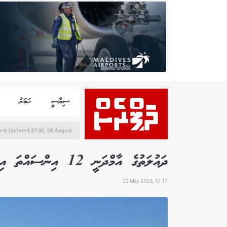
ސިޔާސީ
ހަބަރު
ast Updated 21:30, 06 August
ދައުލަތުގެ އާމްދަނީ 12 އިންސައްތަ އިތުރުވެ، 118 މިލިއަން ރުފިޔާގެ ސާޕްލަސްއެއް
22 May 2026, 13:17