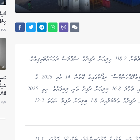
މުއިއ
ހިންގ
 ago
ައްޓައިފިއެވެ.
ފިނޭންސް މިނިސްޓްރީން ނެރުނު "ވީކްލީ ފިސްކަލް ޑިވެލޮޕްމަންޓްސް" ރިޕޯޓުގައިވާ ގޮތުން، 14 މެއި 2026 ގެ
ހަސީނ
ބައިވ
ނިޔަލަށް ދައުލަތަށް އާމްދަނީ އާއި ހިލޭ އެހީގެ ގޮތުގައި ޖުމްލަ 16.8 ބިލިއަން ރުފިޔާ ވަނީ ލިބިފައެވެ. މިއީ 2025
ބޮން 
ވަނަ އަހަރުގެ އެ މުއްދަތުގައި ލިބުނު 14.9 ބިލިއަން ރުފިޔާއާ އަޅާބަލާއިރު 1.8 ބިލިއަން ރުފިޔާ ނުވަތަ 12.2
 ago
ދައުލަތުގެ އާމްދަނީ އިތުރުވުމުގެ އެންމެ ބޮޑު ހިއްސާއެއް ވަނީ ޓެކްސް އާމްދަނީންނެވެ. ޓެކްސްގެ ގޮތުގައި 13.3