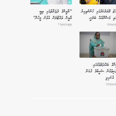
ްޒު މޭޔަރުކަމުގައި ހުންނެވިއިރު
"ޔާމީންގެ ދެފަރާތުގައި ތިބީ،
ެވި މަޝްރޫއެއް ބަލަނީ
ޔާމީން ވައްޓާލަން އުޅުނު މީހުން"
7 hours ago
6 hours
ާގެ ބައްދަލުވުމުގައި
ެރިވުމުން ޝަކީބުގެ ގެއަށް
އުކައިފި
10 hours