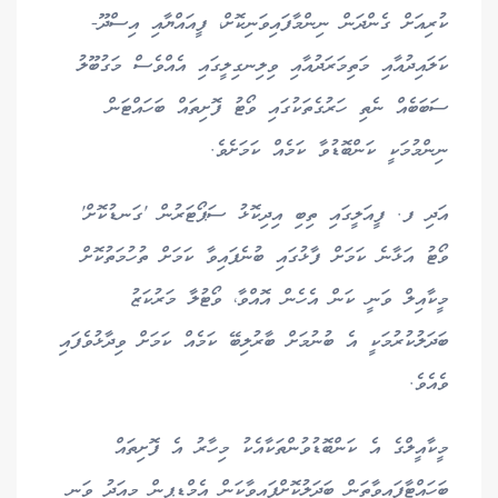
ކުރިއަށް ގެންދަން ނިންމާފައިވަނިކޮށް، ފީއައްޔާއި އިސްދޫ-
ކަލައިދުއާއި މަތިމަރަދުއާއި ވިލިނގިލީގައި އެއްވެސް މަގުބޫލު
ސަބަބެއް ނެތި ހަރުގެތަކުގައި ވޯޓު ފޮށިތައް ބަހައްޓަން
ނިންމުމަކީ ކަންބޮޑުވާ ކަމެއް ކަމަށެވެ.
އަދި ފ. ފީއަލީގައި ތިބި އިދިކޮޅު ސަޕޯޓަރުން 'ގަނޑުކޮށް'
ވޯޓު އަޅާނެ ކަމަށް ފާޅުގައި ބުނެފައިވާ ކަމަށް ތުހުމަތުކޮށް
މީކާއިލް ވަނީ ކަން އެހެން އޮއްވާ، ވޯޓުލާ މަރުކަޒު
ބަދަލުކުރުމަކީ އެ ބުނުމަށް ބާރުލިބޭ ކަމެއް ކަމަށް ވިދާޅުވެފައި
ވެއެވެ.
މީކާއީލްގެ އެ ކަންބޮޑުވުންތަކާއެކު މިހާރު އެ ފޮށިތައް
ބަހައްޓާފައިވާތަން ބަދަލުކޮށްފައިވާކަން އެމްޑީޕީން މިއަދު ވަނީ