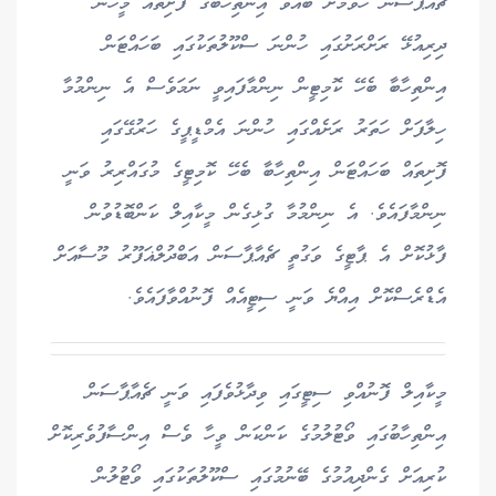
ޗެއާޕާސަން ހޮވުމަށް ބާއްވާ އިންތިހާބުގެ ފޮށިތައް މީހުން
ދިރިއުޅޭ ރަށްރަށުގައި ހުންނަ ސްކޫލުތަކުގައި ބަހައްޓަން
އިންތިހާބާ ބެހޭ ކޮމިޓީން ނިންމާފައިވީ ނަމަވެސް އެ ނިންމުމާ
ހިލާފަށް ހަތަރު ރަށެއްގައި ހުންނަ އެމްޑީޕީގެ ހަރުގޭގައި
ފޮށިތައް ބަހައްޓަން އިންތިހާބާ ބެހޭ ކޮމިޓީގެ މުގައްރިރު ވަނީ
ނިންމާފައެވެ. އެ ނިންމުމާ ގުޅިގެން މީކާއިލް ކަންބޮޑުވުން
ފާޅުކޮށް އެ ޕާޓީގެ ވަގުތީ ޗެއާޕާސަން އަބްދުލްޣަފޫރު މޫސާއަށް
އެޑްރެސްކޮށް އިއްޔެ ވަނީ ސިޓީއެއް ފޮނުއްވާފައެވެ.
މީކާއިލް ފޮނުއްވި ސިޓީގައި ވިދާޅުވެފައި ވަނީ ޗެއާޕާސަން
އިންތިހާބުގައި ވޯޓުލުމުގެ ކަންކަން ވީހާ ވެސް އިންސާފުވެރިކޮށް
ކުރިއަށް ގެންދިއުމުގެ ބޭނުމުގައި ސްކޫލުތަކުގައި ވޯޓުލުން