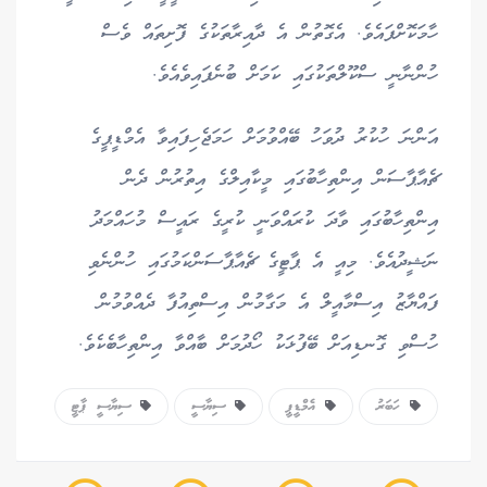
ހާމަކޮށްފައެވެ. އެގޮތުން އެ ދާއިރާތަކުގެ ފޮށިތައް ވެސް
ހުންނާނީ ސްކޫލްތަކުގައި ކަމަށް ބުނެފައިވެއެވެ.
އަންނަ ހުކުރު ދުވަހު ބޭއްވުމަށް ހަމަޖެހިފައިވާ އެމްޑީޕީގެ
ޗެއާޕާސަން އިންތިހާބުގައި މީކާއިލްގެ އިތުރުން ދެން
އިންތިހާބުގައި ވާދަ ކުރައްވަނީ ކުރީގެ ރައީސް މުހައްމަދު
ނަޝީދުއެވެ. މިއީ އެ ޕާޓީގެ ޗެއާޕާސަންކަމުގައި ހުންނެވި
ފައްޔާޒު އިސްމާއީލް އެ މަގާމުން އިސްތިއުފާ ދެއްވުމުން
ހުސްވި ގޮނޑިއަށް ބޭފުޅަކު ހޯދުމަށް ބާއްވާ އިންތިހާބެކެވެ.
ހަބަރު
އެމްޑީޕީ
ސިޔާސީ
ސިޔާސީ ޕާޓީ