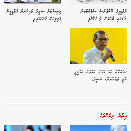
އެމްޑީޕީގެ ކޮންގްރެސް ސެޕްޓެމްބަރު
މިނިސްޓަރު ސައީދު ވަކިކުރަން އެމްޑީޕީން
19ގައި ބާއްވަން ފާސްކޮށްްފި
މަޖިލީހަށް ހުށަހަޅައިފި
ސަރުކާރު ހަމަ މަގަށް އަޅުވަން އެމްޑީޕީ
އޮތީ ތައްޔާރަށް: ނަޝީދު
އިތުރު ލިޔުންތައް