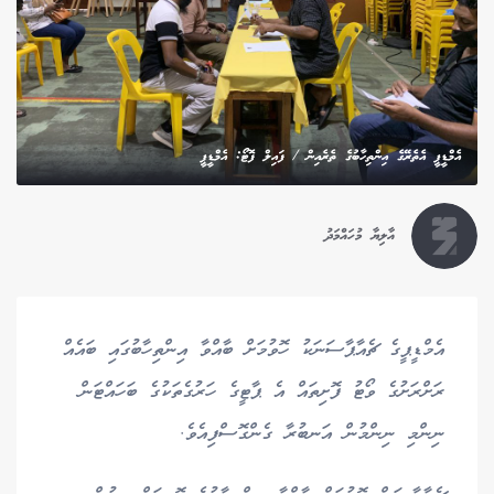
އެމްޑީޕީ އެތެރޭގެ އިންތިހާބުގެ ތެރެއިން / ފައިލް ފޮޓޯ: އެމްޑީޕީ
އާލިޔާ މުހައްމަދު
އެމްޑީޕީގެ ޗެއާޕާސަނަކު ހޮވުމަށް ބާއްވާ އިންތިހާބުގައި ބައެއް
ރަށްރަށުގެ ވޯޓު ފޮށިތައް އެ ޕާޓީގެ ހަރުގެތަކުގެ ބަހައްޓަން
ނިންމި ނިންމުން އަނބުރާ ގެންގޮސްފިއެވެ.