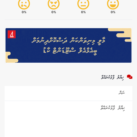
0%
0%
0%
0%
ޚިޔާލު ފާޅުކުރައްވާ