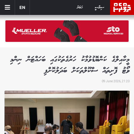
ސިޔާސީ
ހަބަރު
EN
މީކާއިލްގެ ކަންބޮޑުވުމާކު ހަރުގެތަކުގައި ބަހައްޓަން ނިންމި
ވޯޓު ފޮށިތައް ސްކޫލްތަކަަށް ބަދަލުކޮށްފި
09 June 2026, 21:20