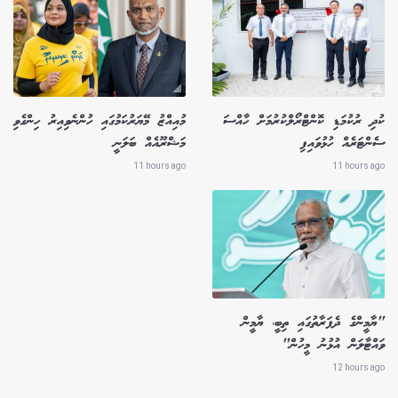
ކުދި ރުކުމަޑި ކޮންޓްރޯލްކުރުމަށް ހާއްސަ
މުއިއްޒު މޭޔަރުކަމުގައި ހުންނެވިއިރު ހިންގެވި
ސެންޓަރެއް ހުޅުވައިފި
މަޝްރޫއެއް ބަލަނީ
11 hours ago
11 hours ago
"ޔާމީންގެ ދެފަރާތުގައި ތިބީ، ޔާމީން
ވައްޓާލަން އުޅުނު މީހުން"
12 hours ago