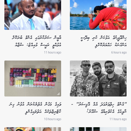
ހިންދޫދީނުގެ އަޅުކަން ކުރި ބިދޭސީ
ޔާމީން ސަރުކާރުގައި އެންމެ ބުރަކޮށް
އަންހެނަކު ހައްޔަރުކޮށްފި
އުޅުއްވީ ރައީސް މުއިއްޒު: ޝުޖާއު
11 hours ago
6 hours ago
"އެންމެ ހިތްވަރުގަދަ އެއް އޮފިސަރު" -
ވައިގެ މަގުން އެތެރެކުރަން އުޅުނު ގިނަ
ނާފިއުގެ އެކުވެރިޔާގެ ޝުއޫރު!
ކާޓްރިޖްތަކެއް އަތުލައިގެންފި
10 hours ago
11 hours ago