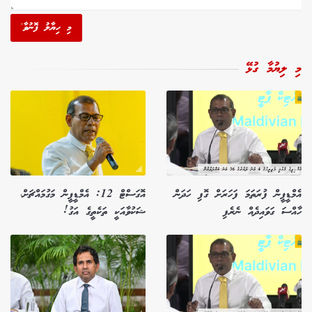
މި ހިޔާލު ފޮނުވާ'
މި ލިޔުމާ ގުޅޭ
އެމްޑީޕީން ފުރަތަމަ ފަހަރަށް ގޮފި ހަދަން
އޮގަސްޓް 12: އެމްޑީޕީން މަގުމައްޗަށް،
ހާއްސަ ގަވައިދެއް ނެރެފި
ޝަކުވާއަކީ ތަކެތީގެ އަގު!