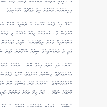
އެ ގަޑީގައި އެތަނުން އަންހެނަކު ފެނުނު ވާހަކަ ބުނުމ
އިށީންނަމުން އޭނާއަށް ހީވާ އެއްޗެއް ހާމަކުރިއެވެ.
“ކަލޭ މީގެ ފަހުން ރޭގަނޑު މާ ދަންވީމަ ބޭރަށް ނު
މޮޔަވެސް ވޭ.. ރަނގަޅަށް ވިއްޔާ ކަލެއަށް ތި ފެންނަ
އަންހެންމީހާ ވަރަށް ރީއްޗެއްނު..” ރާއިދު ދައްކަމުން 
އައީ އެ އަންހެންމީހާގެ ސިފައާ ބެހޭގޮތުން ރާއިދު ސުވ
“އާން.. އެއީ ހުތުރު މީހެއް ނޫން… އެކަމަކު މަށަކަ
އެހެންއެއްޗެއް ވިސްނުނު ކަހަލައެވެ. ހޫދުގެ ފަލަމަސް
ބާރެއްލަމުންނެވެ. “ކަލެއަށް އޭނަ ގަސްތުގަ މޫނު ނ
މޮޔައެއް ނުވެޔޭ… ދެން މިރޭ ވަލަށް ވަންނަން ދާނ
“ސާބަހޭ… ފައިމަތީ ނުޖަހަބަލަ.. ތަދުވެޔޭ…” ރޭގަ ސަ