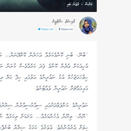
މަންޝާ - ދެވަނަ ބައި
ޢާއިޝަތު ޝާޒްލީން
follow me
follow me
“ބުނޭ.. ބުނި ކޮންމެކަމެއް އަހަރެން ކޮށްދޭނަން… މަ
އެހީއަކަށް އެދެން ކޮންމެ ފަދަ ކަމެއްވެސް ކުރަން ނައ
ހިތްހަމަޖެހުމާ އެކު ނައުރީންގެ އަތުގައި ހިފާ ގަޔާ ދި
ގައިމައްޗަށް ނައުރީން ވެއްޓުނެވެ.
ނައުރީންގެ ކަންފަތްދަށުގައި ސިއްރުސިއްރުން ޟިރާރުގެ 
“ނޫން.. ތިނޫން އެހެންކަމެއް… މަށަކަށް ތިކަމެއް ނު
ހިތަށް އެރުމުންނެވެ. އެވަރުގެ ކަމަކު ޟިރާރު ބުނެފާނެ