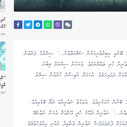
ކުދި 
ހާއް
 ago
 ބޭނުމީ މިބިރުވެރިކަމުން ސަލާމަތްވާން…” ޟިރާރުގެ ފަރާތުން
ުރީން ހުރި ތައްޔާރަށެވެ. އެކަމުން ޟިރާރަށް ލިބުނު
މާއަށް ދަމައިގަތެވެ. އެކަމަށް ނުވިސްނާ ހުރުމުން ޟިރާރު
"ޔާމީ
ޔާމީނ
 ago
ބޭނުން ހާމަކުރިއެވެ. އެވަގުތު ނައުރީންގެ ދެލޯ ބޮޑުވިއެވެ.
ވާނެ…” ނައުރީން ދެކޮޅު ހެދީ އޭނާއަށް އެކަން ނުވާނެޔޭ
ކަމަށް ފުރަތަމަވެސް ނައުރީން އުންމީދު ނުކުރީ ކީއްވެހެއްޔެވެ.