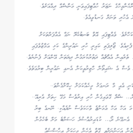
ްހެންމީހާގެ ނަޒަރު ހުއްޓިފައިވަނީ މަންޝާއާ ދިމާއަށެވެ.
 އެހުރި ތަނަށް ގަނޑުވީއެވެ.
ާށެވެ. ވެއްޓިފައި އޮތް ބަނބުކެޔޮ ނަގާ އެއްފަރާތަކަށް
ެށިއެވެ. ޖޯލިފަތި ކައިރީ ހުރި ނައުރީންގެ ކަޅި އަމާޒުވެފައި
ެ ތެރެއިން އެއްޗެއް ދަތުރުކުރަމުން ދިޔަތަން އޭނާއަށް ފެނުނެވެ.
ށް ވެސް އެ ޝައިތޯނާ ހާޒިރުވީކަން އެނގި ނައުރީން ބިރުގަތެވެ.
ނީ އެއީ މާ ރަނގަޅު މީހެއްކަމަށް ހީކޮށްގެންތަ..
ް… ޝާޔާ ގޮވައިގެން ހުރި އިރުވެސް މަގޭ ހިތަށް އެރިއޭ..
ަ އަހާ އަހާ އެމަންޖެ ވާހަކަވެސް ނުދެއްކި. ނޭނގެ ބިރު
މަ އެނގޭނެ ދޯ… ކުޑައިރުއްސުރެ ހަސަންބެ މަށާ ބެހެމުން
ުން އަހަންނަށްވީ ގޮތް އެހެން މީހަކަށް އިހްސާސެއް