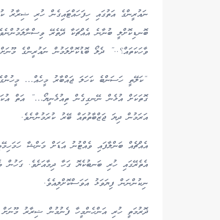
ނައުރީންގެ އަތުގައި ހިފަހައްޓައިގެން ހުރި ޟިރާރު ކުއ
ބޮނޑިކޮށްލީ ބުނާނެ އެއްޗަކާ ދޭތެރޭ ވިސްނާލަމުންނެވ
ވާހަކަތައް؟..” ދެލޯ ބޮޑުކޮށްލަމުން ނައުރީންގެ މޫނަށް
“ކަލޭތީ ހަސަންބެ ކަހަލަ ޖައްބާރު މީހެއް… މީހުންގ
ގޮތަކަށް އުޅެން ނޭނގިގެން ތިއުޅެނީޔޯ…” އަތް އުކަމު
އަރަމުން ދިޔަ ޖަޒްބާތުތައް ބޭރު ކުރަމުންނެވެ.
އެއްޗެއް ބަންލާފައި ވެއްޓުނު އަޑަށް މަންޝާ ހަމަހިމޭވި
އެތެރޭގައި ހުރި ބަނބުކެޔޮ ގަހާ ދިމާއަށެވެ. ގަހުން ވ
ނިކުންނަން ފިޔަވަޅު އަވަސްކޮށްލިއެވެ.
ދޮރުމަތީ ހުރި އަންހެންމީހާ ފެނުމުން ޟިރާރު މޫނަށް ވ