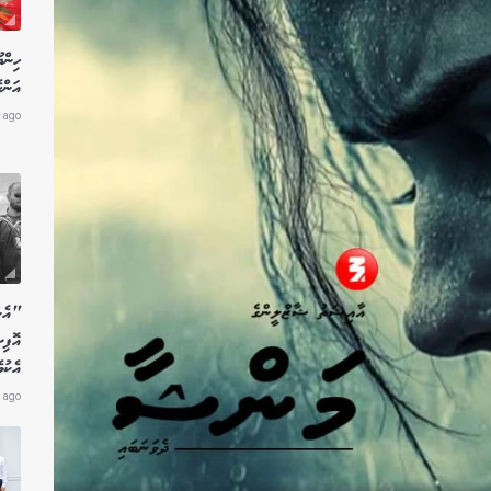
ހިން
އަންހ
 ago
"އެން
އޮފި
އެކު
 ago