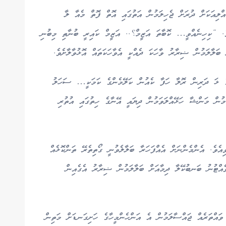
ްލިއަކަށް ދުރަށް ޖެހިލަމުން އަތުގައި އޮތް ފޮތް މެއާ ލާ
ެ. “ކިހިނެއްވީ… ކޮބާތަ އަޒީމް؟.. އަޒީމް ކައިރީ ބުނާތި މިބުނި
 ބަލާލަމުން ޟިރާރު ވާހަކަ ދެއްކީ އެވާހަކަތައް އޮޅުވާލާށެވެ.
ެ ޅަ ދަރިން ރޮލާ ހަފާ ކެއުން ކަލޭމެންގެ ކަމަކީ… ސަހަލު
ން މަންޝާ ހަޅޭއްލަވަމުން ދިޔައީ އޭނާގެ ހިތުގައި އުތުރި
އެވެ. އެންމެންނަށް އެއްފަހަރާ ބަލާލެވުނީ ގޯތިތެރޭ ތަންކޮޅެއް
ެއްޓުނު ބަނބުކޭލާ ދިމާއަށް ބަލާލަމުން ޟިރާރު އެގެއިން
ައްތަރެއް ޖައްސާލަމުން އެ އަންހެންމީހާގެ ހަށިގަނޑަށް މަތިން