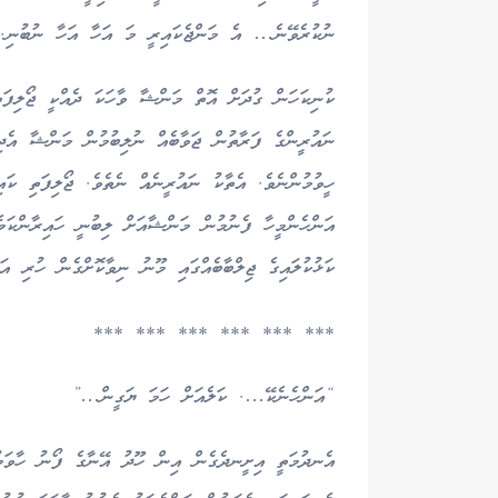
ނުކުރެވޭނެ… އެ މަންޖެކައިރީ މަ އަހާ އަހާ ނުބުނި.
ކުނިކަހަން ގުދަށް އޮތް މަންޝާ ވާހަކަ ދެއްކީ ޖޯލިފަތ
ނައުރީންގެ ފަރާތުން ޖަވާބެއް ނުލިބުމުން މަންޝާ އެދިމ
ހީވުމުންނެވެ. އެތާކު ނައުރީނެއް ނެތެވެ. ޖޯލިފަތި ކައ
އަންހެންމީހާ ފެނުމުން މަންޝާއަށް ލިބުނީ ހައިރާންކަމ
ކަޅުކުލައިގެ ޖިލްބާބެއްގައި މޫނު ނިވާކޮށްގެން ހުރި އަނ
*** *** *** *** *** ***
“އަންހެނެކޭ…. ކަލެއަށް ހަމަ ޔަގީން…”
އެނދުމަތީ އިށީނދެގެން އިން ހޫދު އޭނާގެ ފޯނު ހާވަމުނ