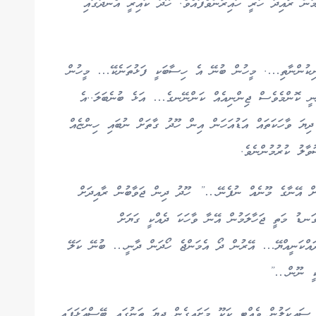
ުން ރާއިދު ހުރީ ހައިރާންވެފައެވެ. ހޫދު ކައިރީ އެނދުގައި
ނިކުންނާތި…. މީހުން ބުނޭ އެ ހިސާބަކީ ފަޅުތަނެކޭ… މީހުން
ނީ ކޮންމެވެސް ޖިންނިއެއް ކަންނޭނގެ… އަޅެ ބުނެބަލަ..އެ
ދިޔަ ވާހަކަތައް އަޑުއަހަން އިން ހޫދު ގާތަށް ނުބައި ހިންޏެއް
ާލު ކުރުމުންނެވެ.
ށް އޭނާގެ މޫނެއް ނުފެނޭ…” ހޫދު ދިން ޖަވާބުން ރާއިދަށް
ގަނޑު މަތީ ޖަހާލަމުން އޭނާ ވާހަކަ ދެއްކީ ގަޔަށް
ުދައްކަނީއްޔޭ… އޭރުން ދޯ އެމަންޖެ ހޯދަން ދާނީ… ބުނޭ ކަލޭ
ީކީ ނޫން…”
އިކަލުން ވެއްޓި ކަކޫ މަށައިގެން ދިޔަ ތަނުގައި ބޭސްއަޅަފައި