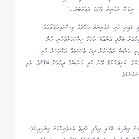
. ނިކަން ނައުރީން ވާހަކަ ދައްކަބަލަ…”
ި ކައިރީ ހުރި ނައުރީނަށް އެއްޗެއް ވިސްނައިދެވޭތޯއެވެ.
ާއަށް ބަލާލީ އަނެއްކާ އެކަމާ ހިތްހަމަނުޖެހުނީ ހެން
ިރީ މަންޝާ ދައްކަމުން ދިޔަ ވާހަކަތައް އަޑުއަހަން ހުރި
ެކެވެ. ކަޅިޖަހާނުލާ އޭނާ ހުރީ މަންޝާއާ ދިމާއަށް ބަލާށެވެ. އެއީ
ްހެނެކެވެ.
ް ދިޔައިރު ރޭގައި ދިމާވި ހާދިޘާ އެކުވެރިއާއަށް ކިޔައިދިނެވެ.