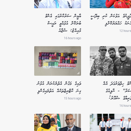
ދޫދީނުގެ އަޅުކަން ކުރި ބިދޭސީ
ޔާމީން ސަރުކާރުގައި އެންމެ
ެނަކު ހައްޔަރުކޮށްފި
ބުރަކޮށް އުޅުއްވީ ރައީސް
މުއިއްޒު: ޝުޖާއު
12 hours
16 hours ago
މެ ހިތްވަރުގަދަ އެއް
ވައިގެ މަގުން އެތެރެކުރަން އުޅުނު
ސަރު" - ނާފިއުގެ
ގިނަ ކާޓްރިޖްތަކެއް އަތުލައިގެންފި
ވެރިޔާގެ ޝުއޫރު!
15 hours ago
16 hours