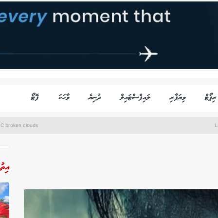
ރިޕޯޓް
ވިޔަފާރި
ލައިފްސްޓައިލް
ދުނިޔެ
ވާހަކަ
ފޮޓޯ
°C broken clouds
L
އިތު