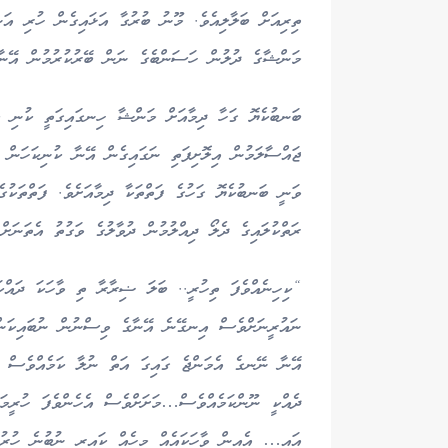
ތިރިއަށް ބަލާލިއެވެ. މޫނު ބުރުގާ އަޅައިގެން ހުރި އަނ
މަންޝާގެ ދުލުން ހަސަންބެގެ ނަން ބޭރުކުރުމުން އޭނާ
ބަނބުކެޔޮ ގަހާ ދިމާއަށް މަންޝާ ހިނގައިގަތީ ކުނި ކަހ
ޖައްސާލަމުން އިލޮށިފަތި ނަގައިގެން އޭނާ ކުނިކަހަން ފ
ވަނީ ބަނބުކެޔޮ ގަހުގެ ފަތްތަކާ ދިމާއަށެވެ. ފަތްތަކުގ
ރަތްކުލައިގެ ދެލޯ ދިއްލުމުން ދުވާލުގެ ވަގުތު އެތަނަ
“ކިހިނެއްވެފަ ތިހުރީ.. ބަލަ ޟިރާރާ ތި ވާހަކަ ދައްކަ
ނައުރީނަށްވެސް އިނގޭނެ އޭނާގެ ވިސްނުން ނުބައިކަނ
އޭނާ ނޭނގެ އެމަންޖެ ގައިގަ އަތް ނުލާ ކަމެއްވެސް މ
ދެއްކީ ނޫންކަމެއްވެސް…މަށަށްވެސް އެހެންވެފަ ހުރީ
އައީ… އެއިން ވާހަކައެއް މީހެއް ކައިރީ ނުބުނެ ހުރުމ