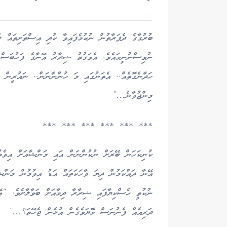
ބުރުގާގެ ދެފަރާތުން ނުކުމެފައިވާ ކުދި އިސްތަށިތައް ލ
ނުވިސްނުނީމައެވެ. އެވަގުތު ޟިރާރު އޭނާގެ ފަހުބަސް 
ހަދާނެގޮތެއް.. އެތަނުގައި މަ ހުންނާނަން.. ނައުރީން މ
މިންޖުވާނެ…”
*** *** *** *** *** ***
ކުނިކަހަން ބޭރަށް ނުކުންނަން އައި މަންޝާއަށް އިވެމ
އޭނާ ދައްކަމުން ދިޔަ ވާހަކަތައް އަޑު އިވުމުން މަންޝ
ނުކުތީ ހެސްކިޔާފައި ޟިރާރާ ދިމާއަށް ބަވާލާށެވެ. “
ދަރިއެއް ފެނުނަސް މޮޔަވެގެން އުޅެން ޖެހޭތަ؟…”