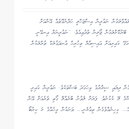
ައްވާލަމުން ނައުރީން އިސްޖަހާލީ ހަދާނެގޮތެއް އޭނާއަށް
ބޭރުކޮށްލަމުން ޖޯލިން ތެދުވިއެވެ. “ނައުރީނަށް އިނގޭނީ
ަގޭ ކައިރިއަށް އައިސިއްޔާ ތިހުރިހާ އުނދަގުލަކާ ތުރާލަކުން
ުން ދިޔައީ ޟީރާރުގެ ވިހަގަދަ ބަސްތަކެވެ. ނައުރީން ކައިރީ
ާގެ ލޭ ކެކުނެވެ. ފަޔަށް ލެވުނު ބާރެއްލާ ގޯތި ތެރެއަށް އޭނާ
އޭ… ކިހިނެއްވެގެން ތިއުޅެނީ… ތަނަކުން މީހެއްގެ ޅަ ކިރުބޯ