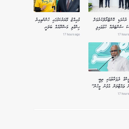
ރުކުމަޑި ކޮންޓްރޯލްކުރުމަށް
މުއިއްޒު މޭޔަރުކަމުގައި ހުންނެވިއިރު
ސަ ސެންޓަރެއް ހުޅުވައިފި
ހިންގެވި މަޝްރޫއެއް ބަލަނީ
17 hours ago
17 hours
ންގެ ދެފަރާތުގައި ތިބީ،
ް ވައްޓާލަން އުޅުނު މީހުން"
17 hours