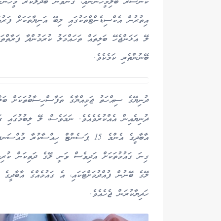
ކެންސަރު ބަލިމީހުންނާއި، ގުނަވަން ބަދަލުކުރާ މީހުންނާ
އިތުރުން އެކްސިޑެންޓްތަކުގައި ލިބޭ އަނިޔާތަކަށް ފަރުވ
ލޭ އަޅަންޖެހޭ ބަލިތައް ތަހައްމަލު ކުރަމުންދާ ފަރާތްތަކ
ބޭނުންތެރި ކަމެކެވެ.
ދުނިޔެއިން އެއްކުރެވެއެވެ. ނަމަވެސް، ލޭ ލިބުމުގައި ގައ
ގިނަ ގައުމުތަކަށް އަދިވެސް ވަނީ ލޭގެ ދަތިކަން ކުރިމަ
ލޭގެ ބޭނުން ފުއްދުމަށްޓަކައި، އެ ގައުމެއްގެ އާބާދީގެ
ހަދިޔާކުރަން ޖެހެއެވެ.