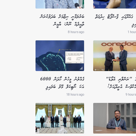
ގައްދޫގައި ޕާސްޕޯޓް ހިދުމަތް
ބަރުލަމާނީ ނިޒާމަށް ބަދަލުކުރަން
ިފި
ތާއީދެއް ނޫން: ޔާމީން
8 hours ago
1 hou
ގެ "ރަންލާރި އެވޯޑު"
ގެއްލުނު މީހުން ހޯދަން 6000
ްކާވެސް އުރީދޫއަށް!
އަކަ ނޯޓިކަލް މޭލު ބަލައިފި
18 hours ago
9 hours