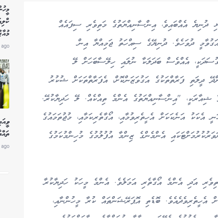
މީހުނ
ކްލި
ުގެ 14 ވަނަ ދުވަހަކީ މުޅި ދުނިޔެ އެއްބައިވެ، އިންސާނިއްޔަތުގެ މަތިވެރި ސިފައެއް
މުއާޒ
އަގުވާމީ ދުވަހެވެ. ދުނިޔޭގެ ސިއްހަތު ޖަމިއްޔާ އިން
 ago
ުސަދަކީ، އެއްވެސް ބަދަލަކާ ނުލައި ހިލޭސާބަހަށް ލޭ
ްދޭ ދީލަތި ފަރާތްތަކުގެ އަގުވަޒަންކޮށް، އެފަރާތްތަކަށް ޝުކުރު
ާ ޝިއާރަކީ، "އިންސާނިއްޔަތުގެ އެންމެ ތިއްކެއް. ލޭ ހަދިޔާކުރޭ.
އެކަކު އަނެކަކަށް އެހީތެރިވުމާއި، އޯގާތެރިކަމާއި، މުޖުތަމައުގެ
ވީއައ
ތައްޔ
ަރުކުރުމަށްޓަކައި އެންމެންގެ ޒިންމާ އުފުލުމުގެ މުހިންމުކަމުގެ
 ago
ިވެރި އަދި އެންމެ އޯގާތެރި އަމަލެވެ. އެންމެ މީހަކު ހަދިޔާކުރާ
ް އެހީތެރިވެދެއެވެ. ބޮޑެތި އޮޕަރޭޝަންތައް ކުރާ މީހުންނާއި،