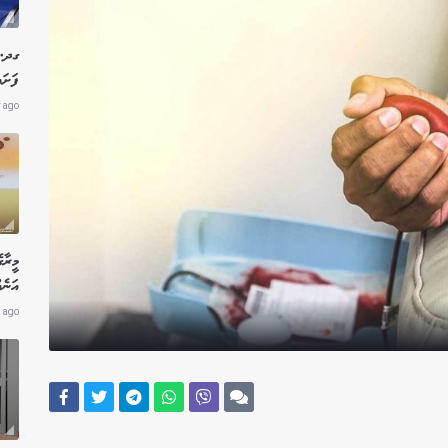
ގދ. 
ފަށައ
r ago
މީރާ
އަނެއ
 ago