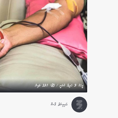
މީހަކު ލޭ ހަދިޔާ ކުރަނީ / ފޮޓޯ: ހެލްތް ލައިން
އައިމިނަތު މާޝާ