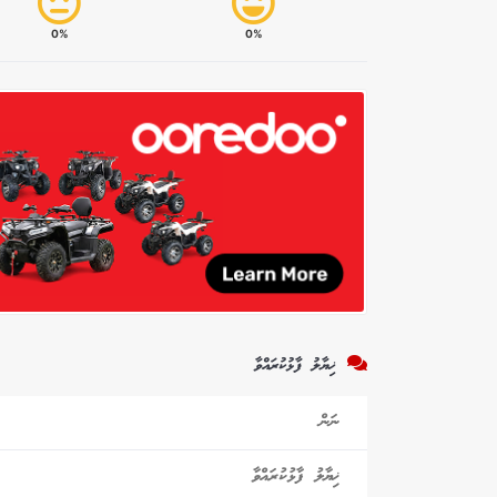
0%
0%
ޚިޔާލު ފާޅުކުރައްވާ