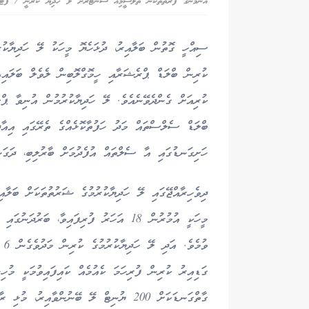
އާންމުންގެ ފަރާތްތަކުން ތެލަސީމިއާ ސެންޓަރަށް ލޭ ހަދިޔާ ކުރަނީ / ފޮޓ
ސިއްހީ ގޮތުން ބަލާއިރު، ދުޅަހެޔޮ މީހަކު ލޭ ހަދިޔާކުރު
ކުރިން ބްލަޑް ޕްރެޝަރާއި ހީމޮގްލޮބިން ލެވެލް ބަލައި،
ބްލަޑް ސެލްސްތައް މަދު ހަފުތާކޮޅެއްގެ ތެރޭގައި އިއާދ
ހަށިގަނޑުގައި އާ ސެލްތައް އުފެދުމަށް ބާރުލިބި، ދަގަނޑ
ދިވެހިރާއްޖޭގައި ލޭ ހަދިޔާކުރުމުގެ ޝަރުތުތަކަށް ބަލ
ވު
ގަޑިއިރު ކުރިން ފުރިހަމަ ކެއުމެއް ކައިފައިވުމަކީ މުހިނ