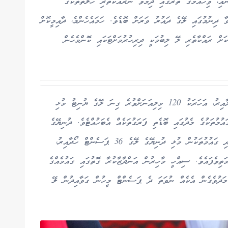
އި، ވިހެއުމުގެ ތެރޭގައި ދިމާވާ ނުރައްކާތެރި ހާލަތްތަކުގެ
ާ ދިނުމުގައި ލޭގެ ދައުރު ވަރަށް ބޮޑެވެ. ހަމައެހެންމެ، ދާއިމީކޮށް
ަށް ރައްކާތެރި ލޭ ލިބުމަކީ ދިރިހުރުމަށްޓަކައި ކޮންމެހެން
ދުނިޔޭގެ ސިއްހަތު ޖަމިއްޔާގެ ތަފާސްހިސާބުތަކަށް ބަލާއިރު، އަހަރަކު 120 މިލިއަނަށްވުރެ ގިނަ ލޭގެ ޔުނިޓު މުޅި
ުމުތަކުގެ މެދުގައި ބޮޑެތި ފަރަގުތަކެއް އެބަހުއްޓެވެ. ދުނިޔޭގެ
އާބާދީގެ އެންމެ 15 ޕަސެންޓް ހިއްސާކުރާ މުއްސަނދި ގައުމުތަކުން މުޅި ދުނިޔޭގެ ލޭގެ 36 ޕަސެންޓް ހޯދާއިރު،
ތިވެފައެވެ. ސިއްހީ މާހިރުން އަންދާޒާކުރާ ގޮތުގައި ގައުމެއްގެ
 މަދުވެގެން އެކެއް ނުވަތަ ދެ ޕަސެންޓް މީހުން ގަވާއިދުން ލޭ