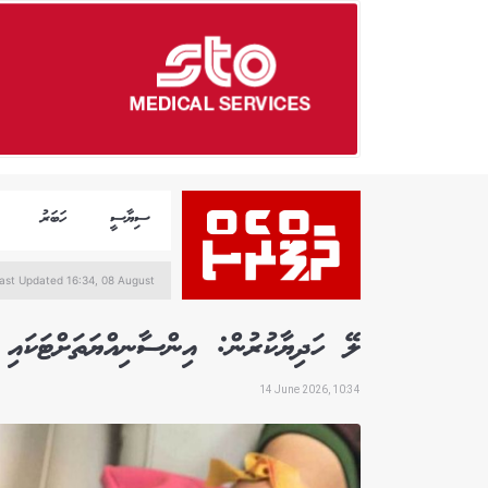
ސިޔާސީ
ހަބަރު
ast Updated 16:34, 08 August
ލޭ ހަދިޔާކުރުން: އިންސާނިއްޔަތަށްޓަކައި 
14 June 2026, 10:34