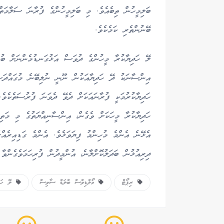
ބަލިމީހުން ތިބެއެވެ. މި ބަލިމީހުންގެ ފުރާނަ ސަލާމަތް
ބޭނުންތެރި ކަމެކެވެ.
ލޭ ހަދިޔާކުރާ މީހުންގެ ދުވަސް އަޅުގަނޑުމެންނަށް ބުނ
އިންސާނަކު ދޭ ހަދިޔާއަކުން ނޫނީ ނުލިބޭނެ މުގައްދަސް
ހަދިޔާކުރުމަކީ ފުރާނައަކަށް ދެވޭ ދެވަނަ ފުރުސަތެކެވެ
ހަދިޔާކުރާ މީހަކަށް ވެގެން، އިންސާނިއްޔަތުގެ މި މަތިވެ
އެޅޭނެ އެންމެ މުހިންމު ފިޔަވަޅެވެ. އެންމެ ގަޑިއިރެއް
ދިރިއުޅުން ބަދަލުކޮށްލާނެ، އުންމީދުން ފުރިހަމަވެގެންވާ
ރިޕޯޓް
މޯލްޑިވްސް ބްލަޑް ސާވިސް
ލޭ ހަދި