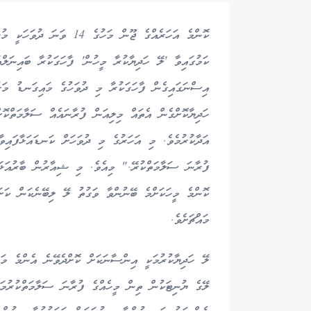
ކޮންމެ އަހަރެއްގެ ޖޫން މަހ
ކަމުގައިވާ 'ލޭ ހަދިޔާކުރާ މީހުން' ފާހަގަކުރާ ބައިނަލް
އިސްނަގައިގެން ފާހަގަކުރާ މި ދުވަހުގެ މައިގަނޑު މަގ
ހަދިޔާކޮށްގެން އެތައް މިލިއަން ފުރާނައެއް ސަލާމަތްކޮށ
އަދާކުރުމެވެ. މި އަހަރުގެ މި ދުވަހަށް ކަނޑައަޅާފައިވ
ފުރާނަ ސަލާމަތްކުރޭ." މިއެވެ. މި ޝިއާރުން ބާރުއަޅަނީ 
ކޮންމެ މީހަކަށްމެ ބޭނުންވާ ވަގުތު ލޭ ލިބޭނެކަން ކަށަވ
މައްޗަށެވެ.
ލޭ ހަދިޔާކުރުމަކީ އިންސާނަކަށް ކޮށްދެވޭނެ އެންމެ މަތ
ލޭގެ ޔުނިޓަކުން ތިން މީހެއްގެ ފުރާނަ ސަލާމަތްކުރުމަށ