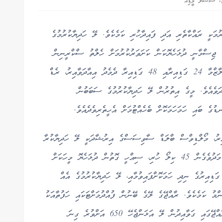
ޯ: ސޯޝަލް މީޑިއާ
މަކީ ރައްކާތެރި އަދި ފައިދާހުރި ކަމެކެވެ. ލޭ ހަދިޔާކުރުމުގެ
 ޖިސްމާނީ ދުޅަހެޔޮކަން ކަށަވަރުކުރުމަށް ހެލްތު ސްކްރީނިން
ކުރިއަށް ގެންދެވޭނެއެވެ. ލޭ ހަދިޔާކުރުމުން އުނިވާ ޕްލާޒްމާ 24 ގަޑިއިރާއި 48 ގަޑިއިރާ ދެމެދު އިއާދަވާއިރު، ރެޑް
ަވެއެވެ. މީގެ އިތުރުން ލޭ ހަދިޔާކުރުމުގެ ސަބަބުން
ުގެ ބައި ހަމަހަމަކޮށް ބެހެއްޓުމަށް އެހީތެރިވެދެއެވެ.
ާއިރު، މޯލްޑިވްސް ބްލަޑް ސާވިސަސްގެ އިރުޝާދަކީ ލޭ ހަދިޔާކުރާ
މީހަކީ އުމުރުން 18 އަހަރު ފުރިފައިވާ، ބަރުދަނުގައި މަދުވެގެން 45 ކިލޯ ހުރި، ސިއްހީ ގޮތުން ދުޅަހެޔޮ މީހަކަށް
މެވެ. އަދި ލޭ ހަދިޔާކުރުމުގެ ކުރިން މަދުވެގެން 6 ގަޑިއިރުގެ ނިދި ހަމަކޮށްފައިވުމާއި، ލޭ ހަދިޔާކުރުމުގެ އެއް
ްމު ކަމެކެވެ. ރާއްޖޭގެ ލޭގެ ބޭނުން ފުއްދުމަށްޓަކައި ހަފުތާއަކު
ގާތްގަނޑަކަށް 200 ޔުނިޓް ލޭ ބޭނުންވާއިރު، މުޅި ރާއްޖޭގައި ގަވާއިދުން ލޭ އަޅަންޖެހޭ 650 އަށްވުރެ ގިނަ