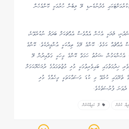
ކުރުމަށްޓަކައި މެދުނުކެނޑި ލޭ ލިބެން ހުރުމަކީ ކޮންމެހެން
ެދެނީ، ލެޔަކީ އެހެން އެއްވެސް އެއްޗަކަށް ބަދަލު ނުކުރެވޭނެ،
 އެއްޗެއް ކަމެވެ. ކޮންމެ ލޭގެ ތިއްކަކީ އުންމީދެކެވެ. ކޮންމެ
. އެހެންކަމުން، ޝަރުތު ހަމަވާ ކޮންމެ މީހަކީ ގަވާއިދުން ލޭ
ރި ޚިދުމަތުގައި ބައިވެރިވުމަކީ މުޅި މުޖުތަމައުގެ ދުޅަހެޔޮކަމަށް
ގެ ތެރޭގައި ކުރެވޭ މި ކުޑަ މަސައްކަތަކީ މީހެއްގެ މުޅި
 ދެވަނަ ފުރުސަތެކެވެ.
ޔާ ކުރުން
ލޭ ހަދިޔާކުރުން