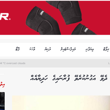
ރިޕޯޓް
ވިޔަފާރި
ލައިފްސްޓައިލް
ދުނިޔެ
ވާހަކަ
ފޮޓޯ
4 °C overcast clouds
L
ދެވޭ އަގުނުކުރެވޭ ފުރާނައިގެ ހަދިޔާއެއް
އިތު