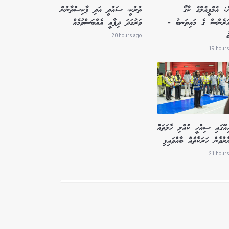
ް: އެމްޕީއެލްގެ ކާގޯ
ތުރުކީ، ސައުދީ އަދި ޕާކިސްތާނުން
އަރެންސް ގެ މައިތަނބު -
ވަރުގަދަ ދިފާއީ އެއްބަސްވުމެއް
ު
20 hours ago
19 hours
ިއޭގައި ސިއްހީ ކުއްލި ހާލަތައް
ާރުވާން ހަރަކާތެއް ބާއްވައިފި
21 hours