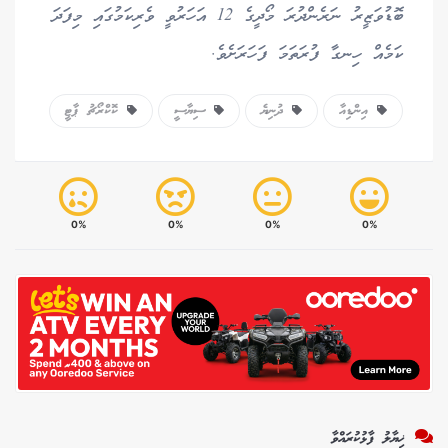
ބޮޑުވަޒީރު ނަރެންދުރަ މޯދީގެ 12 އަހަރުވީ ވެރިކަމުގައި މިފަދަ
ކަމެއް ހިނގާ ފުރަތަމަ ފަހަރަށެވެ.
އިންޑިއާ
ދުނިޔެ
ސިޔާސީ
ކޮކްރޯޗު ޕާޓީ
0%
0%
0%
0%
ޚިޔާލު ފާޅުކުރައްވާ