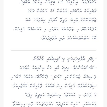
މަރުވެފައެވެ. އިންޑިއާގެ 1.4 ބިލިއަން މީހުންގެ އާބާދީގެ
ދެބައިކުޅަ އެއްބަޔަކީ އުމުރުން 25 އަހަރުން ދަށުގެ
ޒުވާނުންނަށް ވާއިރު، ވަޒީފާ ހޯދުމާއި ކިޔެވުމުގެ ބުރަ
އުފުލަމުންދާ މި ޒުވާނުންގެ މެދުގައި މި މައްސަލައާ ގުޅިގެން
ބޮޑު ނުތަނަވަސްކަމެއް ވަނީ އުފެދިފައެވެ.
ސީޖޭޕީ އުފެދިފައިވަނީ މީސްމީޑިއާގައި ކުރެވުނު
ސަމާސާއަކުންނެވެ. މިދިޔަ މެއި މަހު އިންޑިއާގެ އުއްތަމަ
ފަނޑިޔާރު، ޒުވާނުންނަކީ "ކުރަފި" (ކޮކްރޯޗް) ތަކެއްގެ ގޮތުގައި
ސިފަކުރެއްވުމާ ގުޅިގެން ގިނަ ބައެއްގެ ފާޑުކިޔުން އަމާޒުވިއެވެ.
އެ ވަގުތު، މި ހަރަކާތުގެ އިސްވެރިޔާ އަބިޖީތު ޑިޕްކޭ
އެކްސްގައި “ހުރިހާ ކުރަފިތައް އެއްވެއްޖެނަމަ ވާނީ ކިހިނެއްތޯ”