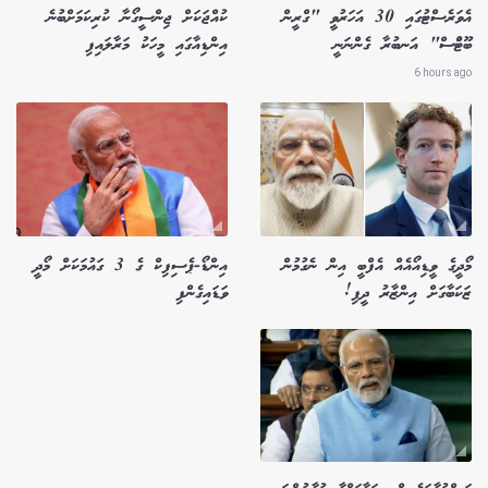
އެވަރެސްޓުގައި 30 އަހަރުވީ "ގްރީން
ކުއްޖަކަށް ޖިންސީގޯނާ ކުރިކަމަށްބުނެ
ބޫޓުްސް" އަނބުރާ ގެންނަނީ
އިންޑިއާގައި މީހަކު މަރާލައިފި
6 hours ago
މޯދީގެ ވީޑިއޯއެއް އެފްބީ އިން ނެގުމުން
އިންޑޯ-ޕެސިފިކް ގެ 3 ގައުމަކަށް މޯދީ
ޒަކަބާގަށް އިންޒާރު ދީފި!
ވަޑައިގެންފި