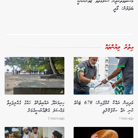
މަސްތުވާތަކެތިން ސަލާމަތްވާ ޒުވާނުންނަކީ
ބަތަލުން: މޯދީ
އިތުރު ލިޔުންތައް
މަދިރިން ރައްކާ ކެމްޕެއިން: 670 ޓަނުގެ
ހިރިމަރަދޫ ރައްޔިތުންގެ ހައްގު ގެއްލިފައިވާ
ކުނި ނަގާ ސާފުކޮށްފި
މައްސަލަ އެޗްއާރުސީއެމަށް
3 hours ago
1 hour ago