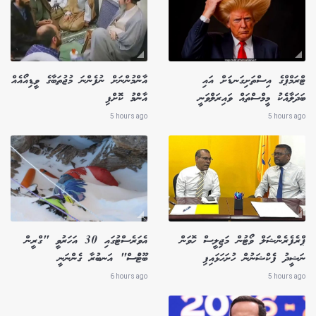
ޓްރަމްޕްގެ އިސްތަށިގަނޑަށް އައި
އާންމުންނަށް ނުފެންނަ މުޖުތަބާގެ ވީޑިއޯއެއް
ބަދަލާއެކު މީމްސްތައް ވައިރަލްވަނީ
އާންމު ކޮށްފި
5 hours ago
5 hours ago
ޕްރެފެރެންޝަލް ވޯޓުން މަޖިލީސް ހޮވަން
އެވަރެސްޓުގައި 30 އަހަރުވީ "ގްރީން
ނަޝީދު ފެކްޝަނުން ހުށަހަޅައިފި
ބޫޓުްސް" އަނބުރާ ގެންނަނީ
6 hours ago
5 hours ago