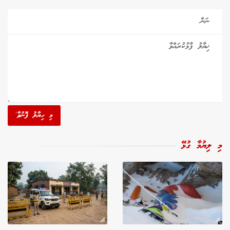
މި ހިޔާލު ފޮނުވާ'
މި ލިޔުމާ ގުޅޭ