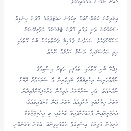
ގެއަށް ނުގޮސް މަގުމަތީގައެވެ.
އިމްތިހާނު ކަރުދާސްތައް ލީކުވުން ހުއްޓުވުމުގެ ގޮތުން އިންޑިއާ
ސަރުކާރުން ވަނީ ވަގުތީ ގޮތުން ޓެލެގްރާމް އެޕްލިކޭޝަން
މަނާކޮށްފައެވެ. ނަމަވެސް ފާޑުކިޔާ ފަރާތްތަކުން ބުނާ ގޮތުގައި
މިއީ މައްސަލައިގެ އަސްލު ހައްލެއް ނޫނެވެ.
ޑިޕްކޭ ބުނި ގޮތުގައި، ތައުލީމީ ވަޒީރު އިސްތިއުފާ
ނުދެއްވަނީސް އިހުތިޖާޖުގެ ބައިވެރިން އެ ސަރަހައްދު ދޫކޮށް
ނުދާނެއެވެ. އަދި ސަރުކާރަށް އެމީހުން ވަރުބަލިކޮށްލެވިދާނެ
ކަމަށް ހީކުރުމަކީ ކުށްހީއެއް ކަމަށް އޭނާ ބުނެފައިވެއެވެ.
އަލްޖަޒީރާއިން ފާހަގަކޮށްފައިވާ ގޮތުގައި، މި އިހުތިޖާޖުތަކާ
ގުޅިގެން ވަޒީރަކު އިސްތިއުފާ ދެއްވައިފިނަމަ، އެކަން ވެގެންދާނީ