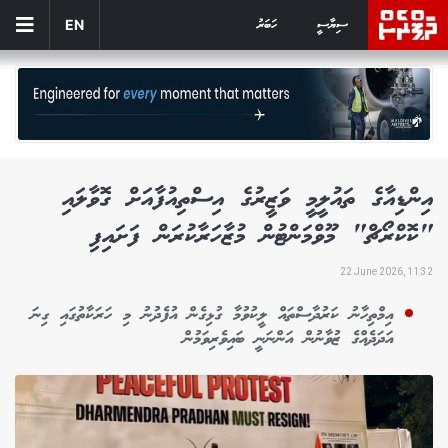
ސިޔާސީ
ހަބަރު
EN
އިންޑިއާގެ ތައުލީމީ ވަޒީރުގެ އިސްތިއުފާއަށް ގޮވާލައި
"ކޮކްރޯޗް" މޫވްމަންޓުން މުޒާހަރާކުރަން ފަށައިފި
22 June 2026, 11:32
އިމްތިހާނު ކަރުދާސްތައް ލީކުވުމާ ގުޅިގެން އުފެދުނު މި ހަރަކާތުގައި ގިނަ
އަދަދެއްގެ ޒުވާނުން އަންނަނީ ބައިވެރިވަމުން