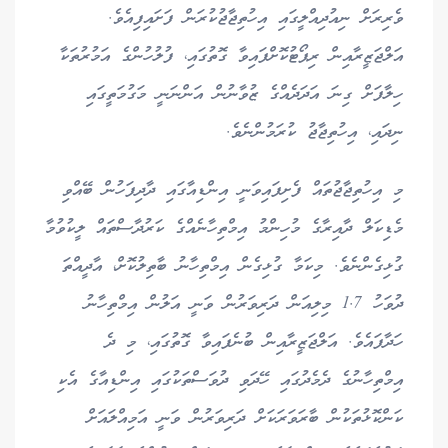
ވެރިރަށް ނިއުދިއްލީގައި އިހުތިޖާޖުކުރަން ފަށައިފިއެވެ.
އަލްޖަޒީރާއިން ރިޕޯޓުކޮށްފައިވާ ގޮތުގައި، ފުލުހުންގެ އަމުރުތަކާ
ހިލާފަށް ގިނަ އަދަދެއްގެ ޒުވާނުން އަންނަނީ މަގުމަތީގައި
ނިދައި، އިހުތިޖާޖު ކުރަމުންނެވެ.
މި އިހުތިޖާޖުތައް ފެށިފައިވަނީ އިންޑިއާގައި ދާދިފަހުން ބޭއްވި
މެޑިކަލް ދާއިރާގެ މުހިންމު އިމްތިހާނެއްގެ ކަރުދާސްތައް ލީކުވުމާ
ގުޅިގެންނެވެ. މިކަމާ ގުޅިގެން އިމްތިހާނު ބާތިލުކޮށް، އާދީއްތަ
ދުވަހު 1.7 މިލިއަން ދަރިވަރުން ވަނީ އަލުން އިމްތިހާނު
ހަދާފައެވެ. އަލްޖަޒީރާއިން ބުނެފައިވާ ގޮތުގައި، މި ދެ
އިމްތިހާނުގެ ދެމެދުގައި ހޭދަވި ދުވަސްތަކުގައި އިންޑިއާގެ އެކި
ކަންކޮޅުތަކުން ބާރަވަރަކަށް ދަރިވަރުން ވަނީ އަމިއްލައަށް