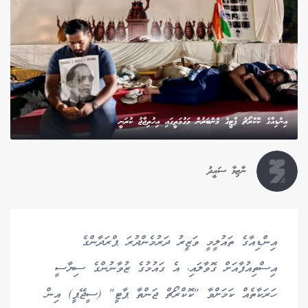
އިންޑިއާގެ ކޮކްރޯޗު ޕާޓީގެ މެންބަރުން މަގުމަތީގައި އިހުތިޖާޖު ކުރަނީ
ނާޒިމާ ސައީދު
އިންޑިއާގެ ތައުލީމީ ވަޒީރު ދަރުމެންދުރަ ޕްރަދާންގެ
އިސްތިއުފާއަށް ގޮވާލައި، އެ ގައުމުގެ ޒުވާނުންގެ ސިޔާސީ
ހަރަކާތެއް ކަމަށްވާ "ކޮކްރޯޗް ޖަންތާ ޕާޓީ" (ސީޖޭޕީ) އިން