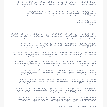
އަޅަމުންނެވެ. ނަމަވެސް ޖޫން މަހުގެ ހޫނު މޫސުމުގައިވެސް
އިހުތިޖާޖުގެ ބައިވެރިން އަންނަނީ އެ ސަރަހައްދުގައި
ދެމިތިބެމުންނެވެ.
އިހުތިޖާޖުގައި ބައިވެރިވާ އުމުރުން 18 އަހަރުގެ ސަޗިން ކުމާރު
އަލްޖަޒީރާއަށް މައުލޫމާތު ދެމުން ބުނެފައިވަނީ، އިމްތިހާނު
ކަރުދާސް ލީކުވުމުން އޭނާގެ އުންމީދުތައް ގެއްލިފައިވާ ކަމަށެވެ.
އަދި އިންޑިއާގެ އެއްވެސް އިމްތިހާނެއްގެ އިންސާފުވެރިކަމާމެދު
މިހާރު އިތުބާރު ނެތް ކަމަށާއި، ކަންކަން ގޯސްވެފައިވަނީ
ނާގާބިލު ވަޒީރުންގެ ސަބަބުން ކަމަށް އޭނާ ބުނެފައިވެއެވެ.
އޭނާއާއެކު އިހުތިޖާޖުގައި ބައިވެރިވާ ޝުބަންކަރު ފަދަ އެތައް
ޒުވާނުންނެއް ތިބީ މައިންބަފައިންގެ ނުރުހުމުގައި ނަމަވެސް