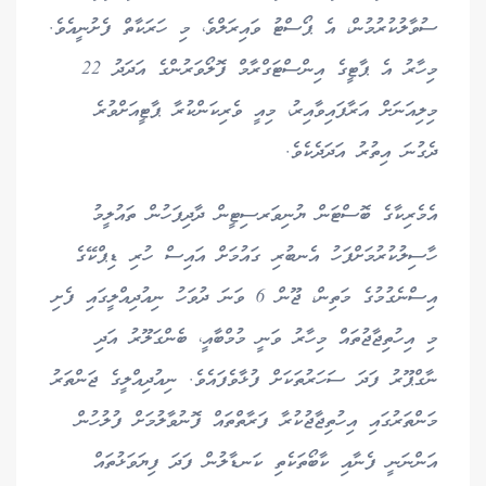
ސުވާލުކުރުމުން، އެ ޕޯސްޓު ވައިރަލްވެ، މި ހަރަކާތް ފެށުނީއެވެ.
މިހާރު އެ ޕާޓީގެ އިންސްޓަގްރާމް ފޮލޯވަރުންގެ އަދަދު 22
މިލިއަނަށް އަރާފައިވާއިރު، މިއީ ވެރިކަންކުރާ ޕާޓީއަށްވުރެ
ދެގުނަ އިތުރު އަދަދެކެވެ.
އެމެރިކާގެ ބޮސްޓަން ޔުނިވަރސިޓީން ދާދިފަހުން ތައުލީމު
ހާސިލުކުރުމަށްފަހު އެނބުރި ގައުމަށް އައިސް ހުރި ޑިޕްކޭގެ
އިސްނެގުމުގެ މަތިން، ޖޫން 6 ވަނަ ދުވަހު ނިއުދިއްލީގައި ފެށި
މި އިހުތިޖާޖުތައް މިހާރު ވަނީ މުމްބާއީ، ބެންގަލޫރު އަދި
ނާގްޕޫރު ފަދަ ސަހަރުތަކަށް ފުޅާވެފައެވެ. ނިއުދިއްލީގެ ޖަންތަރު
މަންތަރުގައި އިހުތިޖާޖުކުރާ ފަރާތްތައް ފޮނުވާލުމަށް ފުލުހުން
އަންނަނީ ފެނާއި ކާބޯތަކެތި ކަނޑާލުން ފަދަ ފިޔަވަޅުތައް