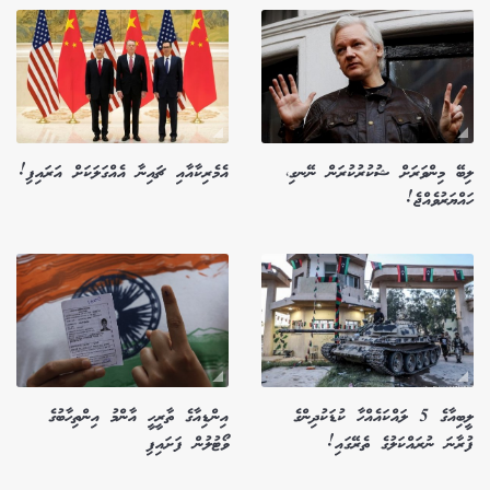
ލިބޭ މިންވަރަށް ޝުކުރުކުރަން ނޭނގި،
އެމެރިކާއާއި ޗައިނާ އެއްގަލަކަށް އަރައިފި!
ހައްޔަރުވެއްޖެ!
ލީބިއާގެ 5 ލައްކައެއްހާ ކުޑަކުދިންގެ
އިންޑިއާގެ ތާރީހީ އާންމު އިންތިހާބުގެ
ފުރާނަ ނުރައްކަލުގެ ތެރޭގައި!
ވޯޓުލުން ފަށައިފި