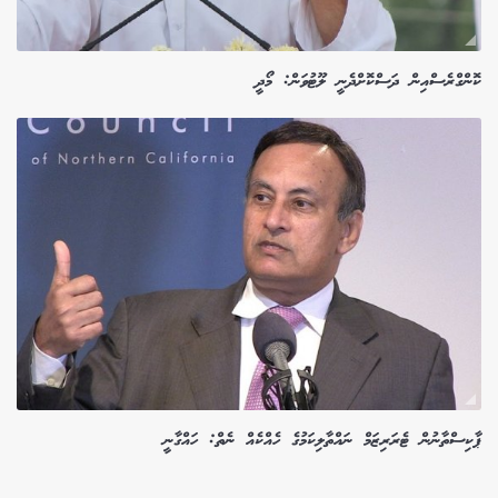
ކޮންގްރެސްއިން ދަސްކޮށްދެނީ ލޫޓުވަން: މޯދީ
ޕާކިސްތާނުން ޓެރަރިޒަމް ނައްތާލިކަމުގެ ހެއްކެއް ނެތް: ހައްގާނީ