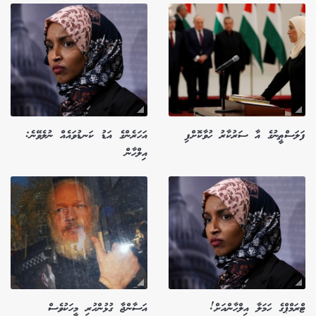
ފަލަސްޠީނުގެ އާ ސަރުކާރު ހުވާކޮށްފި
އަހަރެންގެ އަޑު ކަނޑުވައެއް ނުލެވޭނެ:
އިލްހާން
ޓްރަމްޕްގެ ހަމަލާ އިލްހާންއަށް!
އަސާންޖާ ގުޅުންހުރި މީހަކުވެސް