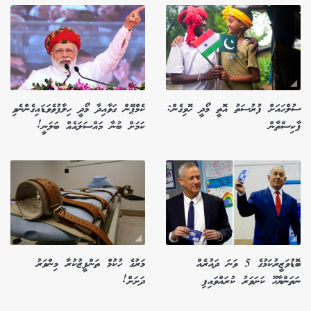
ސުލްހައަށް ފުރުސަތު އޮތީ މޯދީ ހޮވިގެން:
ކެމްޕޭން ގަވާއިދާ މޯދީ ހިލާފުވެވަޑައިގެންނެވި
ޕާކިސްތާން
ކަމަށް ބުނާ މައްސަލައެއް ބަލަނީ!
ބޮޑުވަޒީރުކަމުގެ 5 ވަނަ ދައުރެއް
މަރުގެ ހުކުމް ތަންފީޒުކުރާ މިންވަރު
ނަތަންޔާހޫ ކަށަވަރު ކުރައްވައިފި
ދަށަށް!