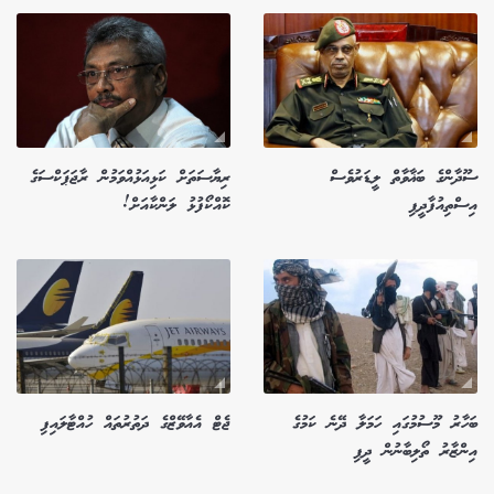
ސޫދާންގެ ބަޣާވާތް ލީޑަރުވެސް
ރިޔާސަތަށް ކަޅިއަޅުއްވަމުން ރާޖަޕަކްސަގެ
އިސްތިއުފާދީފި
ކޮއްކޯފުޅު ލަންކާއަށް!
ބަހާރު މޫސުމުގައި ހަމަލާ ދޭނެ ކަމުގެ
ޖެޓް އެއާވޭޒްގެ ދަތުރުތައް ހުއްޓާލައިފި
އިންޒާރު ތޯލިބާނުން ދީފި