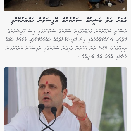
އުމަރު އަލް ބަޝީރުގެ ސަރުކާރުގެ އޮފިޝަލުން ހައްޔަރުކޮށްފި
އަސްކަރީ ބަޣާވާތަކުން ވައްޓާލާފައިވާ ސޫދާންގެ ސަރުކާރުގައި އިސް އޮފިޝަލުންގެ
ގޮތުގައި މަސައްކަތްކުރެއްވި ގިނަ އޮފިޝަލުންތަކެއް ހައްޔަރުކޮށްފައި ވާކަމަށް ޚަބަރު
ލިބިއްޖެއެވެ. 1989 ވަނަ އަހަރުން ފެށިގެން ސޫދާންގައި ރައީސްކަން ކުރައްވަމުން
ގެންދެވި އުމަރު އަލް ބަޝީރުގެ...