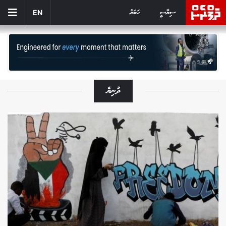
ސިޔާސީ
ހަބަރު
EN
ދުނިޔެ