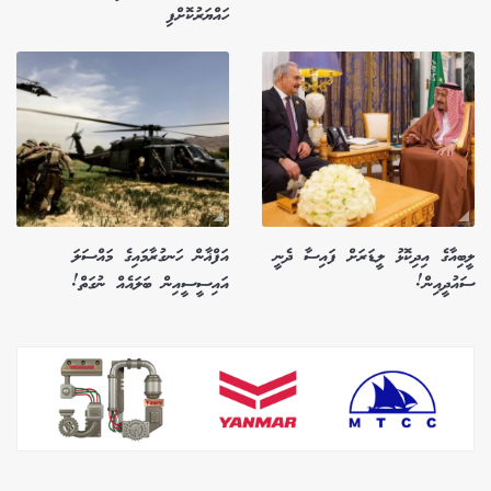
ހައްޔަރުކޮށްފި
ލީބިއާގެ އިދިކޮޅު ލީޑަރަށް ފައިސާ ދެނީ
އަފްޣާން ހަނގުރާމައިގެ މައްސަލަ
ސައުދީއިން!
އައިސީސީއިން ބަލައެއް ނުގަތް!