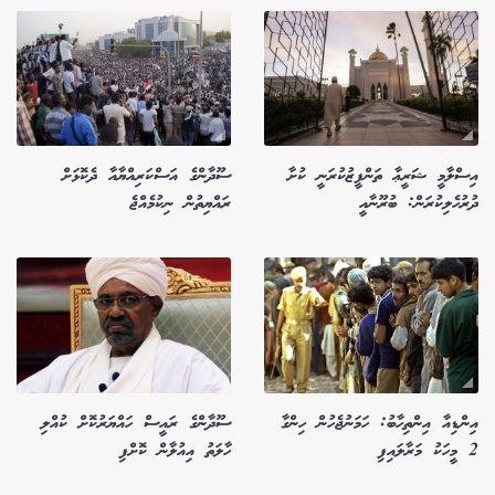
އިސްލާމީ ޝަރީޢާ ތަންފީޒުކުރަނީ ކުށާ
ސޫދާންގެ އަސްކަރިއްޔާއާ ދެކޮޅަށް
ދުރުހެލިކުރަން: ބުރޫނާއީ
ރައްޔިތުން ނިކުމެއްޖެ
އިންޑިއާ އިންތިހާބު: ހަމަނުޖެހުން ހިންގާ
ސޫދާންގެ ރައީސް ހައްޔަރުކޮށް ކުއްލި
2 މީހަކު މަރާލައިފި
ހާލަތު އިއުލާން ކޮށްފި