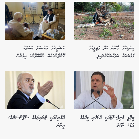
އިންޑިއާގެ ގާނޫނު ހަދާ މަޖިލީހުގެ
ކަޝްމީރުގެ މައްސަލަ އަބަދަކު
މެމްބަރަކު އަވަހާރަކޮށްލައިފި
ހޫނުފެނުގައެއް ނުބޭއްވޭނެ: އިމްރާން
ބީޖޭޕީ މެނިފެސްޓޯއަކީ އެކަހެރި މީހެއްގެ
އެމެރިކާއަކީ ޓެރަރިޒަމްގެ ސްޕޮންސަރެއް:
އަޑު: ރާހުލް
އީރާނު