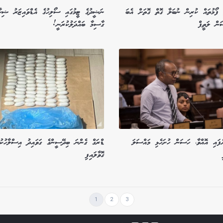
 ފޯމުތައް ކުރިން ނުބަލާ ގޮތް ގޮތަށް އެބަ
ނަޝީދުގެ ޓީމުގައި ސޯލިހުގެ އެޑްވައިޒަރު ޝިހާ
ން ލަތީފް
ގާސިމާ ބައްދަލުކުރަނީ!
ެފައި އޮއްވާ، ހަސަން ހުށަހެޅި މައްސަލަ
ޑްރަގް ގެންނަ ބިދޭސީންގެ ގަވައިދު އިސްލާހުކުރ
ގޮވާލައިފި
1
2
3