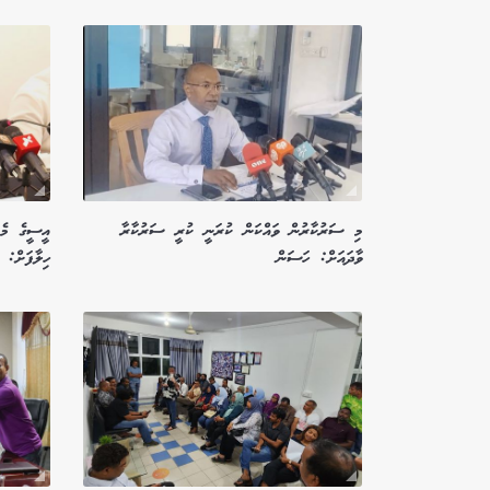
މި ސަރުކާރުން ވައްކަން ކުރަނީ ކުރީ ސަރުކާރާ
އީސީގެ މެނ
ވާދައަށް: ހަސަން
ހިލާފަށް: 