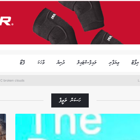
ރިޕޯޓް
ވިޔަފާރި
ލައިފްސްޓައިލް
ދުނިޔެ
ވާހަކަ
ފޮޓޯ
°C broken clouds
L
ހަސަން ލަތީފް