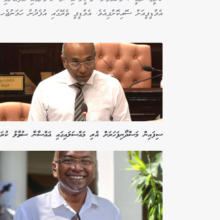
އެމްޑީޕީއަށް ސޮއިކޮށްފިއެވެ. އެމްޑީޕީ ތެރޭގައި އުފެދުނު ހަމަނުޖެހ
ސިފައިން މަސްދޯނިފަހަރަށް އެރި މައްސަލައިގައި ޣައްސާނާ ސުވާލު ކުރަނ