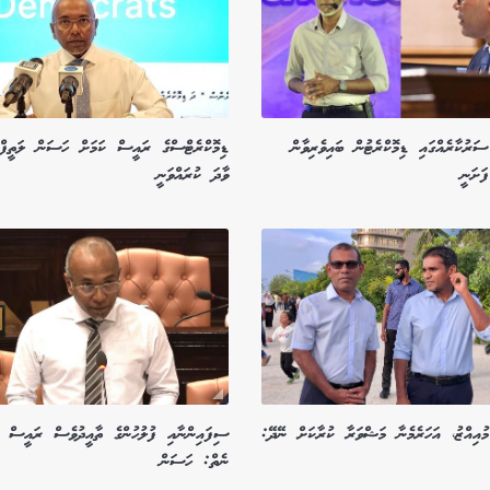
ސަރުކާރެއްގައި ޑިމޮކްރެޓުން ބައިވެރިވާން
ޑިމޮކްރެޓްސްގެ ރައީސް ކަމަށް ހަސަން ލަތީފް
ަށަނީ
ވާދަ ކުރައްވަނީ
ުއިއްޒު، އަހަރެމެނާ މަޝްވަރާ ކުރާކަށް ނޭދޭ:
ސިފައިންނާއި ފުލުހުންގެ ތާއީދުވެސް ރައީސް 
ނެތް: ހަސަން