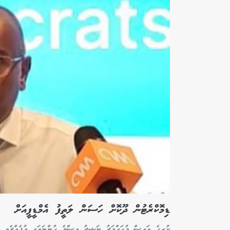
ޑިމޮކްރެޓުން ދޫކޮށް ހަސަން ލަތީފު އެމްޑީޕީއަށް
ކުރީގެ ރައީސް މުހައްމަދު ނަޝީދު އިސްވެ ހުންނަވައި އުފެއްދެވި ދ