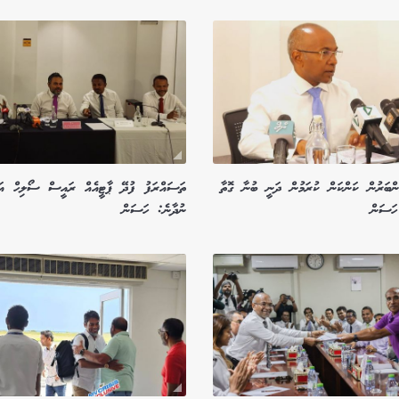
ްބަރުން ކަންކަން ކުރަމުން ދަނީ ބުނާ ގޮތާ
ތަސައްރަފު ފުދޭ ޕާޓީއެއް ރައީސް ސޯލިހް އަރ
ހަސަން
ނުދާނެ: ހަސަން