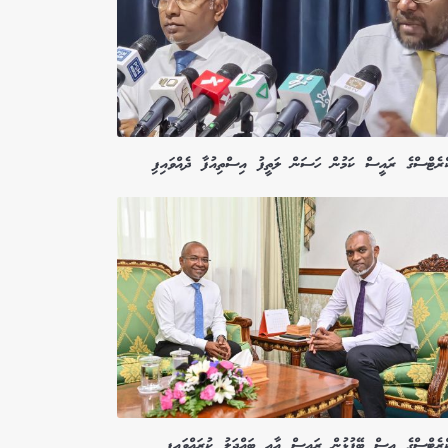
ކްރެޓްސްގެ ރައީސް ކަމުން ހަސަން ލަތީފު އިސްތިއުފާ ދެއްވައިފި
ކްރެޓްސްގެ އިސް ބޭފުޅުން ރައީސް އާއި ބައްދަލު ކުރައްވައިފި