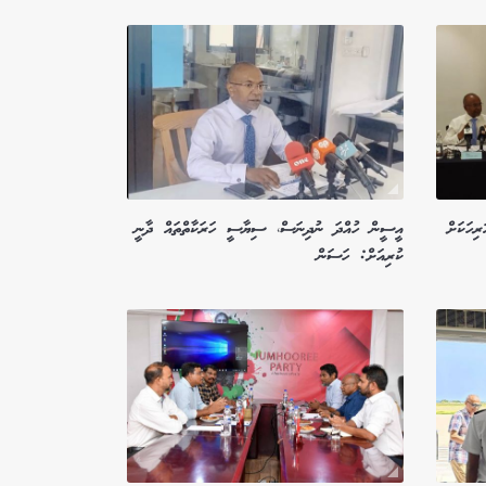
ިހަކަށް
އީސީން ހުއްދަ ނުދިނަސް، ސިޔާސީ ހަރަކާތްތައް ދާނީ
ކުރިއަށް: ހަސަން