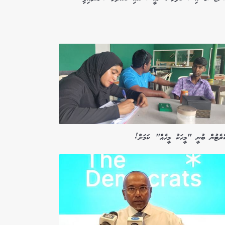
ކްރެޓުން ބުނީ "މީހަކު މީހެއް" ކަމަށް!