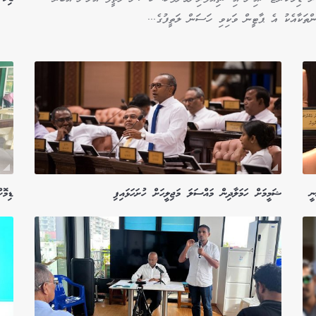
ންތަކާއެކު އެ ޕާޓީން ވަކިވި ހަސަން ލަތީފުގެ...
ީ
ޝަމީމަށް ހަމަލާދިން މައްސަލަ މަޖިލީހަށް ހުށަހަޅައިފި
ޑިމޮ