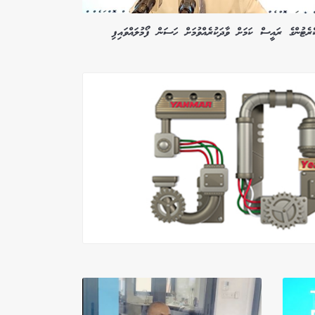
ްރެޓުންގެ ރައީސް ކަމަށް ވާދަކުރެއްވުމަށް ހަސަން ފޯމުލައްވައިފި