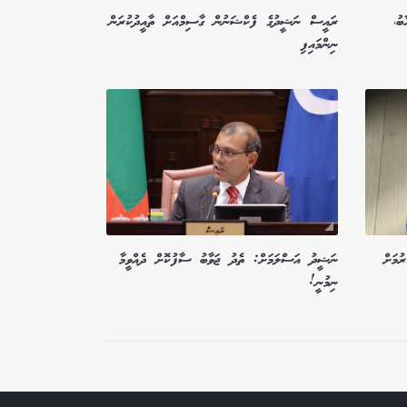
ބު،
ރައީސް ނަޝީދުގެ ފެކްޝަނުން ގާސިމްއަށް ތާއީދުކުރަން
ނިންމައިފި
ުމަށް
ނަޝީދު އަސްލަމަށް: ތެދު ޖަވާބު ސާފުކޮށް ދެއްވީމާ
ނިމުނީ!