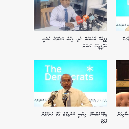
ވެސް
ޕީޕީއެމް އެއްބަހެއް ނުވި، މިހާރު މަޝްވަރާ ކުރަނީ
އެމްޑީޕީއާ: ހަސަން
ސޯލިހަށް
ޑިމޮކްރެޓްސްގެ ރިޔާސީ ކެންޑިޑޭޓް ފޯމް ހުށަހެޅުން
މާދަމާ