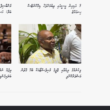
5 ގަޑިއިރު އީސީގައި ތިބުމަށްފަހު ޑިމޮކްރެޓްސް
މެންބާޝިޕް
ހިނގައްޖެ
ބަލާ: ހަސަ
ފިކުރެއްގެ ދިރުމާއި ޖޭޕީގެ މެނިފެސްޓޯއަކާ ބެހޭ ގޮތުން
ވިޕެއް ނެރ
މަޝްވަރާކޮށްފި
ބަލައިގެންފި