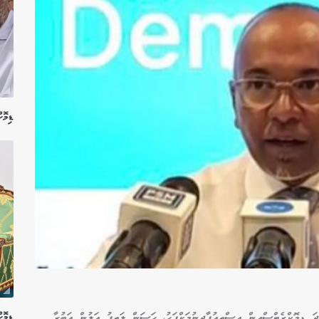
ޑިމޮ
ޑިމޮ
ަ ޑިމޮކްރެޓްސްއިން އިސްތިއުފާދިނުމަށްފަހު، ހަސަން ލަތީފު އަލުން އަބުރާ