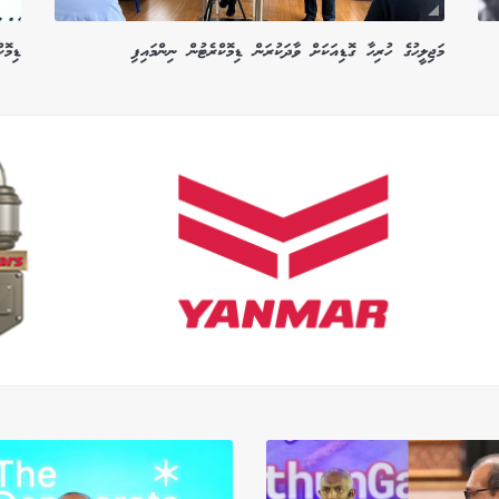
މަޖިލީހުގެ ހުރިހާ ގޮޑިއަކަށް ވާދަކުރަން ޑިމޮކްރެޓުން ނިންމައިފި
ޑިމޮކ