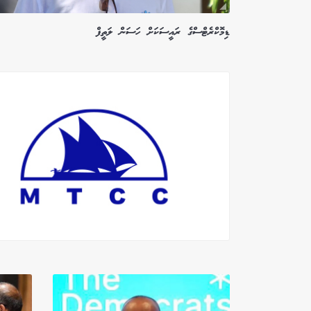
ޑިމޮކްރެޓްސްގެ ރައީސަކަށް ހަސަން ލަތީފް