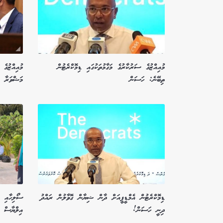
މުއިއްޒުގެ ސަރުކާރުގެ މަގާމުތަކުގައި ޑިމޮކްރެޓުން
މުއިއްޒުގެ 
ތިބޭނެ: ހަސަން
މަޝްވަރާ ފ
ޑިމޮކްރެޓުން އެމްޑީޕީއަށް ދާން ޝިޔާން ގޮވާލުން ރައްދު
ސޯލިހާއި މ
ދިނީ ހަސަން!
އިލްޔާސް