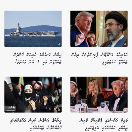
އެމެރިކާގެ މަންދޫބުން ޕާކިސްތާނަށް ދިޔުން
އީރާނު ހަނގުރާމަ ކުރިއަށް ގެންދަން
ޓްރަމްޕް ހުއްޓުވައިފި
ޓްރަމްޕަށް މެއި 1 އަށް މުހުލަތު!
ވައިޓް ހައުސްގައި އެމެރިކާގެ ވެރިން
އީރާނުގެ އަންހެން ކުދިން ގައުމަށްޓަކައި
ތިއްބެވި ކެއުމެއްގައި ބަޑިޖަހައިފި
ގުރުބާންވާން ތައްޔާރުގައި