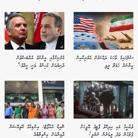
ސުލްހައިގެ ވާހަކަ ދައްކަމުން އެމެރިކާއިން
އެމެރިކާއާއި އީރާނުގެ އެއްބަސްވުން
އީރާނަށް ހަމަލާ ދީފި
ދުނިޔެއަށް މުހިންމު ވަނީ ކީއްވެ؟
ތުރުކީގެ މައި އިދިކޮޅު ޕާޓީގެ އޮފީހަށް
ނޮއިޑާ އެއާޕޯޓް: އިންޑިއާގެ އޭވިއޭޝަން
ފުލުހުން ވަދެ ލީޑަރުން ނެރެފި!
ދާއިރާއަށް އިންގިލާބެއް