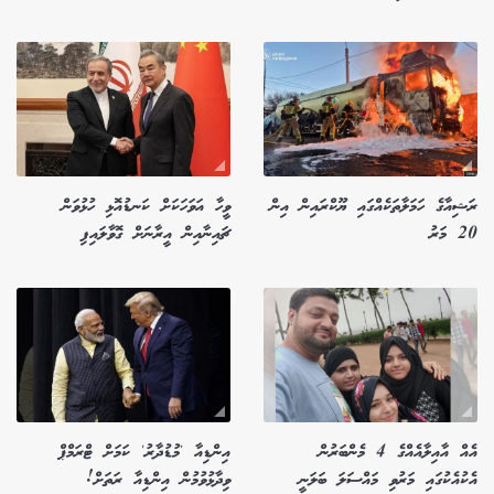
ރަޝިއާގެ ހަމަލާތަކެއްގައި ޔޫކްރައިން އިން
ވީހާ އަވަހަކަށް ކަނޑުއޮޅި ހުޅުވަން
20 މަރު
ޗައިނާއިން އީރާނަށް ގޮވާލައިފި
އެއް އާއިލާއެއްގެ 4 މެންބަރުން
އިންޑިއާ 'މުޑުދާރު' ކަމަށް ޓްރަމްޕް
އެކުއެކުގައި މަރުވި މައްސަލަ ބަލަނީ
ވިދާޅުވުމުން އިންޑިއާ ރަތަށް!