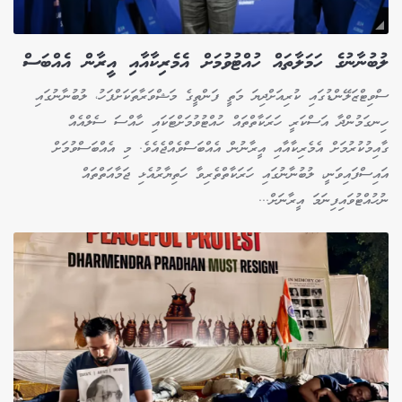
ލުބުނާނުގެ ހަމަލާތައް ހުއްޓުވުމަށް އެމެރިކާއާއި އީރާން އެއްބަސް
ސްވިޓްޒަލޭންޑުގައި ކުރިއަށްދިޔަ މަތީ ފަންތީގެ މަޝްވަރާތަކަށްފަހު، ލުބުނާނުގައި
ހިނގަމުންދާ އަސްކަރީ ހަރަކާތްތައް ހުއްޓުވުމަށްޓަކައި ހާއްސަ ސެލްއެއް
ގާއިމުކުރުމަށް އެމެރިކާއާއި އީރާނުން އެއްބަސްވެއްޖެއެވެ. މި އެއްބަސްވުމަށް
އައިސްފައިވަނީ، ލުބުނާނުގައި ހަރަކާތްތެރިވާ ހަތިޔާރުއެޅި ޖަމާއަތްތައް
ނުހުއްޓުވައިފިނަމަ އީރާނަށް...