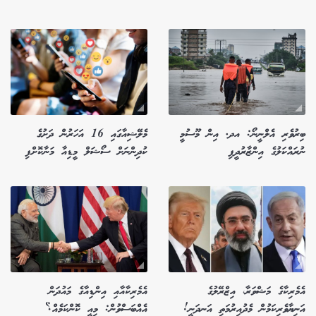
ބިރުވެރި އެލްނީނޯ: އދ. އިން މޫސުމީ
މެލޭޝިއާގައި 16 އަހަރުން ދަށުގެ
ނުރައްކަލުގެ އިންޒާރުދީފި
ކުދިންނަށް ސޯޝަލް މީޑިއާ މަނާކޮށްފި
އެމެރިކާގެ މަޝްވަރާ، އިޒްރޭލުގެ
އެމެރިކާއާއި އިންޑިއާގެ މައުދަން
އަނިޔާވެރިކަމުން މެދުއިރުމަތި އަނދަނީ!
އެއްބަސްވުން: މިއީ ކޮންކަމެއް؟