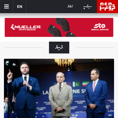
ސިޔާސީ
ހަބަރު
EN
ދުނިޔެ