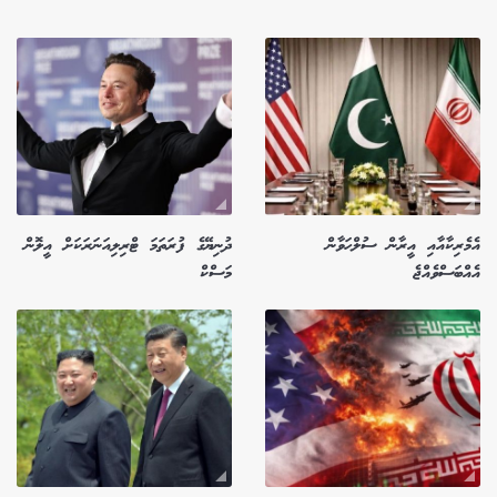
އެމެރިކާއާއި އީރާން ސުލްހަވާން
ދުނިޔޭގެ ފުރަތަމަ ޓްރިލިއަނަރަކަށް އީލޮން
އެއްބަސްވެއްޖެ
މަސްކް