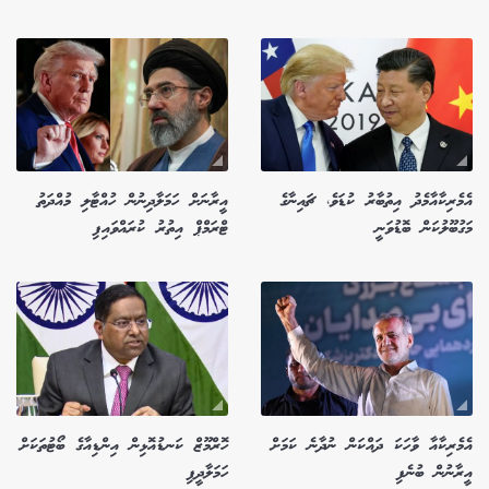
އެމެރިކާއާމެދު އިތުބާރު ކުޑަވެ، ޗައިނާގެ
އީރާނަށް ހަމަލާދިނުން ހުއްޓާލި މުއްދަތު
މަގުބޫލުކަން ބޮޑުވަނީ
ޓްރަމްޕް އިތުރު ކުރައްވައިފި
އެމެރިކާއާ ވާހަކަ ދައްކަން ނުދާނެ ކަމަށް
ހޮރްމޫޒް ކަނޑުއޮޅިން އިންޑިއާގެ ބޯޓުތަކަށް
އީރާނުން ބުނެފި
ހަމަލާދީފި