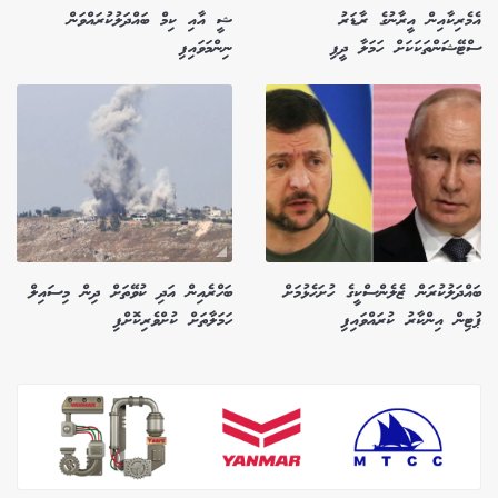
އެމެރިކާއިން އީރާނުގެ ރާޑަރު
ޝީ އާއި ކިމް ބައްދަލުކުރައްވަން
ސްޓޭޝަންތަކަކަށް ހަމަލާ ދީފި
ނިންމަވައިފި
ބައްދަލުކުރަން ޒެލެންސްކީގެ ހުށަހެޅުމަށް
ބަހްރެއިން އަދި ކުވޭތަށް ދިން މިސައިލް
ޕުޓިން އިންކާރު ކުރައްވައިފި
ހަމަލާތަށް ކުށްވެރިކޮށްފި