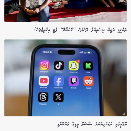
ތައުލީމީ ވަޒީރު އިސްތިއުފާ ދޭންދެން "ކޮކްރޯޗް" ޕާޓީ އިހުތިޖާޖަށް!
ޔޫއޭއީގައި ކުޑަކުދިންނަށް ސޯޝަލް މީޑިއާ މަނާކޮށްފި