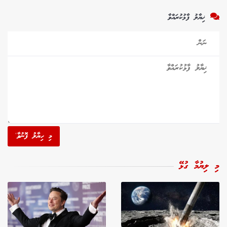
ޚިޔާލު ފާޅުކުރައްވާ
މި ހިޔާލު ފޮނުވާ'
މި ލިޔުމާ ގުޅޭ