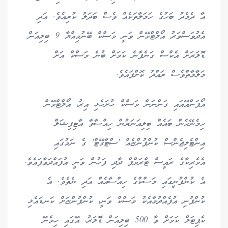
އާ ދެމެދު ބަހުގެ ހަމަލާތަކެއް ވެސް ބަދަލު ކުރިއެވެ. އަދި
އެދުވަސްވަރު އޯލްޓްމޭން ވަނީ މަސްކް ބޭނުމިއްޔާ 9 ބިލިއަން
ޑޮލަރަށް އެކްސް ގަނެފާނެ ކަމަށް ބުނެ މަސްކް އަށް
މަލާމާތްވެސް ރައްދު ކޮށްފައެވެ.
އޯޕަންއޭއައި ގަންނަން މަސްކް ހުށަހެޅި އިރު، އޯލްޓްމޭން
ހިމެނޭހެން ބައެއް ބިލިއަނަރުން ހިއްސާވާ އާޓިފިޝަލް
އިންޓެލިޖެންސް ކުންފުންޏެއް 'ސްޓާގޭޓް' ގެ ނަމުގައި
އެމެރިކާގެ ރައީސް ޓްރަމްޕް ދާދި ފަހުން ވަނީ އުފައްދަވާފައެވެ.
އެ ކުންފުނީގައި މަސްކްގެ ހިއްސާއެއް އަދި ނެތެވެ. އެ
ކުންފުނި އުފެއްދުމާއެކު މަސްކް ވަނީ، ކުންފުންޏަށް ކަނޑައެޅި
ކެޕިޓަލް ކަމަށް ވާ 500 ބިލިއަން ޑޮލަރު، އޭގައި ހިމެނޭ