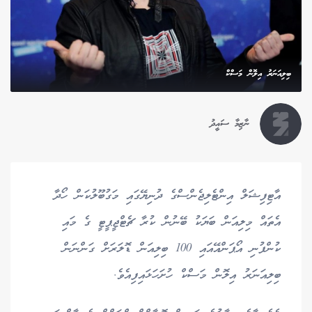
ބިލިއަނަރު އިލޮން މަސްކް
ނާޒިމާ ސައީދު
އާޓިފިޝަލް އިންޓެލިޖެންސްގެ ދުނިޔޭގައި މަގުބޫލުކަން ހޯދާ
އެތައް މިލިއަން ބަޔަކު ބޭނުން ކުރާ ޗެޓްޖީޕީޓީ ގެ މައި
ކުންފުނި އޯޕަންއޭއައި 100 ބިލިއަން ޑޮލަރަށް ގަންނަން
ބިލިއަނަރު އިލޮން މަސްކް ހުށަހަޅައިފިއެވެ.