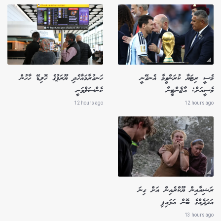
މެސީ ރިޓަޔާ ކުރަންވީމާ އެނގޭނީ
ހަނގުރާމައާހެދި ޔޫރަޕުގެ ހޮލިޑޭ ހާހުން
މެސީއަށް: އާޖެންޓީނާ
ކެންސަލްވަނީ
12 hours ago
12 hours ago
ރަޝިއާއިން ޔޫކްރެއިން އަށް ގިނަ
އަދަދެއްގެ ބޮން އަޅައިފި
13 hours ago