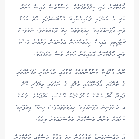
އޯލްޓްމޭން ވަނީ ހިލާފުވެފައެވެ. މަސްކްވެސް ފައިސާ ހަރަދު
ކުރި އެ ކުންފުނި ފަށައިގެންއިރު އެއްބަސްވެފައި އޮތް ކަމަށް
ވަނީ އޯޕަންއޭއައިގެ ހިދުމަތްތައް ހިލޭ ދޫކުރުމަށެވެ. ނަމަވެސް
ޗެޓްޖީބީޕީ އައިސް ހިދުމަތްތަކަށް އަގުނަގަން ފެށުމުން މަސްކް
ވަނީ އޯލްޓްމޭން ގޮވައިގެން ކޯޓަށް ވެސް ވަދެފައެވެ.
ނޮން ޕްރޮފިޓް ކުންފުންޏެއްގެ ގޮތުގައި އުފަންކުރި އޯޕަންއޭއައި
ގެ ތެރޭގައި އޯޕަންއޭއައި އެލްޕީ ގެ ނަމުގައި ވިޔަފާރި ކޮށް
ފައިދާ ހޯދާ އެހެން ކުންފުންޏެއް އޮންނަނީ ހަދާފައެވެ. ފަހުން
އެ ކުންފުނިން އޭޕަންއޭއިގެ ހިދުމަތްތައްވެސް ހިންގާ ވިޔަފާރީގެ
ތެރެއަށް ވަނުން މަސްކްއަށް މައްސަލައަކަށް ވީއެވެ.
އެ މައްސަލަގަނޑު ބޮޑުވެގެން ދިޔަ ވަގުތު މަސްކާއި އޯލްޓްމޭން