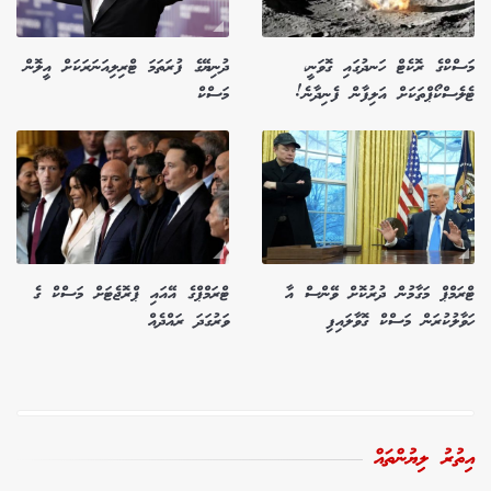
މަސްކްގެ ރޮކެޓް ހަނދުގައި ގޮވަނީ،
ދުނިޔޭގެ ފުރަތަމަ ޓްރިލިއަނަރަކަށް އީލޮން
ޓެލެސްކޯޕްތަކަށް އަލިފާން ފެނިދާނެ!
މަސްކް
ޓްރަމްޕް މަގާމުން ދުރުކޮށް ވޭންސް އާ
ޓްރަމްޕްގެ އޭއައި ޕްރޮޖެޓަށް މަސްކް ގެ
ހަވާލުކުރަން މަސްކް ގޮވާލައިފި
ވަރުގަދަ ރައްދެއް
އިތުރު ލިޔުންތައް