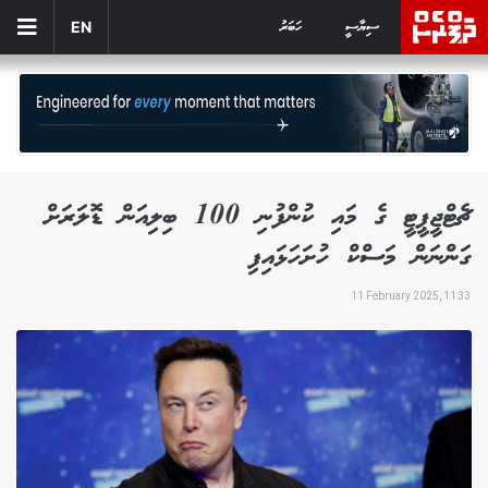
ސިޔާސީ
ހަބަރު
EN
ޗެޓްޖީޕީޓީ ގެ މައި ކުންފުނި 100 ބިލިއަން ޑޮލަރަށް
ގަންނަން މަސްކް ހުށަހަޅައިފި
11 February 2025, 11:33