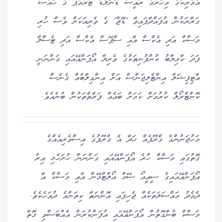
އެމެރިކާގެ މިހާރުގެ ރައީސް ޑޮނާލްޑް ޓްރަމްޕް ގެ ހާއްސަ
ގަރާރަކުން އުފައްދާފައިވާ 'ޑޮޖް' ގެ ވެރިއަކަށް ވެސް ހުރި
މަސްކް އަދި އެކްސް އާއި ސްޕޭސް އެކްސް އަދި ޓެސްލާ
ފަދަ ކާމިޔާބު ކުންފުނިތަކުގެ ވެރިޔާ އޯޕަންއޭއައި ގަންނަނީ
އާޓިފިޝަލް އިންޓެލިޖަންސް އަށް އިންގިލާބެއް ގެނެސް
ކޮންޓްރޯލް ކުރުމަށް ކަމަށް ބައެއް ފަރާތްތަކުން ބުނެއެވެ.
މަހުޖަނުންގެ ގްރޫޕެއް ހަދާ އެ ގްރޫޕުގެ އިސްވެރިއެއްގެ
ގޮތުގައި މަސްކް ހުރެ އޯޕަންއޭއައި ގަންނަން ހުށަހެޅި އިރު
އޯޕަންއޭއައިގެ ސީއީއޯ ސޭމް އޯލްޓްމޭން އާއި މަސްކް އާ
ދެމެދު މައްސަލަތަކެއް ޖެހިފައި އޮންނަތާ ކިތަންމެ ދުވަހެކެވެ.
މަސްކް ބުނާގޮތުން އޯޕަންއޭއައި އުފަންކުރަން އެއްބަސްވި ގޮތާ