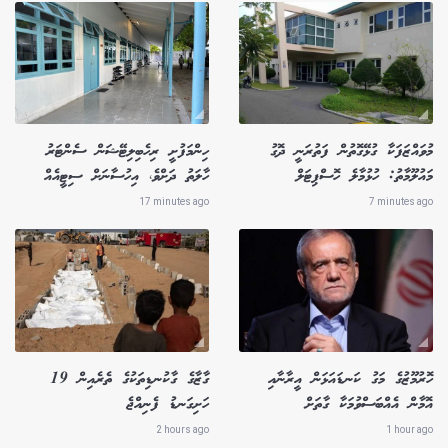
މުވައްޒަފަކާ ގުޅޭގޮތުން ފަތުރަނީ ދޮގު
ހިންމަފުށީ ރިހެބިލިޓޭޝަން ސެންޓަރު
މައުލޫމާތު: ހުޅުމާލެ ހޮސްޕިޓަލް
ހާލަތު ދަށްވެ، އިހުސާނަށް ސިޓީއެއް
17 minutes ago
7 minutes ago
ހޮރުމޫޒުގެ މަގު ކަނޑައަޅަން އީރާނާއި
ގާޒާގެ ގާކުނޑިތަކުގެ ތެރެއިން 19
އޮމާން އެއްބަސްވުމަކާ ގާތަށް
ހަށިގަނޑު ފެނިއްޖެ
2 hours ago
1 hour ago