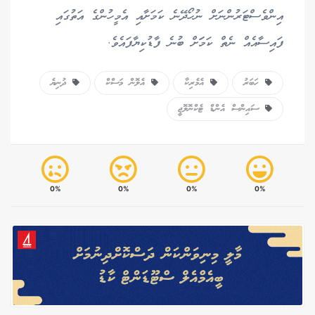
އިންވެސްޓަރުންނަށް ނުހޯދޭނެ ކަމަށާއި އެމީހުންގެ އަތުގައި
ފައިސާއެއް ނެތް ކަމަަށް ބުނެ ފާޑުކިޔާފައެވެ.
ހަބަރު
އެމެރިކާ
އެލޮން މަސްކް
ދުނިޔެ
ސައިންސް އެންޑް ޓެކްނޮލޮޖީ
0%
0%
0%
0%