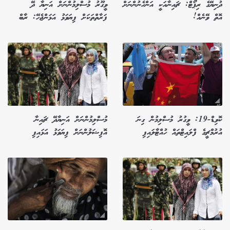
ދުނިޔޭގެ ރިޕޯޓް: ޗައިނާއަކީ އަންހެނުންނަށް
ވީގޫރު މުސްލިމުންނަށް އަނިޔާ ދޭ
އޮތް ވޭނެއް!
ފަރާތްތަކަށް ފިޔަވަޅު އަޅަންޖެހޭ: ރާބް
ކޮވިޑް-19: ވީގުރު މުސްލިމުން ގިނަ
މުސްލިމުންނަށް އަނިޔާދޭ ޗައިނާ
އުރުމްޗީގެ ފްލައިޓްތައް ހުއްޓާލައިފި
އޮފިޝަލުންނަށް ފިޔަވަޅު އަޅައިފި