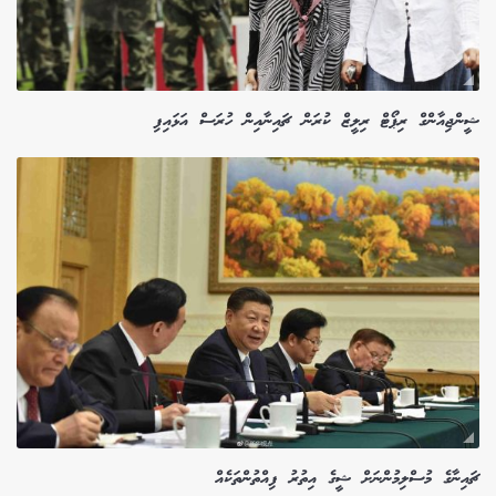
ޝީންޖިއާންގް ރިޕޯޓް ރިލީޒް ކުރަން ޗައިނާއިން ހުރަސް އަޅައިފި
ޗައިނާގެ މުސްލިމުންނަށް ޝީގެ އިތުރު ފިއްތުންތަކެއް