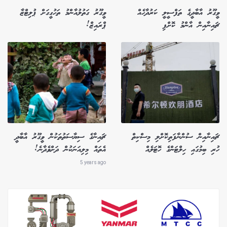
ވީގޫރު އާބާދީގެ ތަފްސީލީ ކަރުދާހެއް
ވީގޫރު ގަތުލުއާންމު ތަހުގީގަށް ޕުލިޓްޒާ
ޗައިނާއިން އާންމު ކޮށްފި
ޕްރައިޒް!
ޗައިނާއިން ސުންނާފަތިކޮށްލި މިސްކިތް
ޗައިނާގެ ސިޔާސަތުތަކުން ވީގޫރު އާބާދީ
ހުރި ބިމުގައި ހިލްޓަންގެ ހޮޓަލެއް
އެތައް މިލިއަނަކުން ދަށްވެދާނެ!
5 years ago