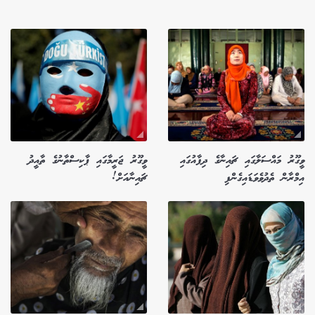
ވީގޫރު މައްސަލާގައި ޗައިނާގެ ދިފާއުގައި
ވީގޫރު ޖަރީމާގައި ޕާކިސްތާނުގެ ތާއީދު
އިމްރާން ތެދުވެވަޑައިގެންފި
ޗައިނާއަށް!