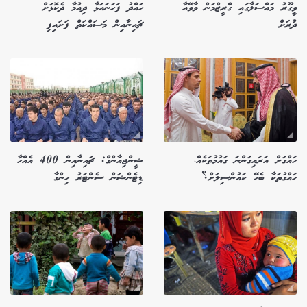
ވީގޫރު މައްސަލާގައި ގްރީޒްމަން ވާވޭއާ
ހައްދު ފަހަނައަޅާ ދިއުމާ ދެކޮޅަށް
ދުރަށް
ޗައިނާއިން މަސައްކަތް ފަށައިފި
ހައްގަށް އަރައިގަންނަ ގައުމުތަކެއް،
ޝީންޖިއާންގް: ޗައިނާއިން 400 އެއްހާ
ހައްގުތަކާ ބެހޭ ކައުންސިލަށް؟
ޑިޓެންޝަން ސެންޓަރު ހިންގާ