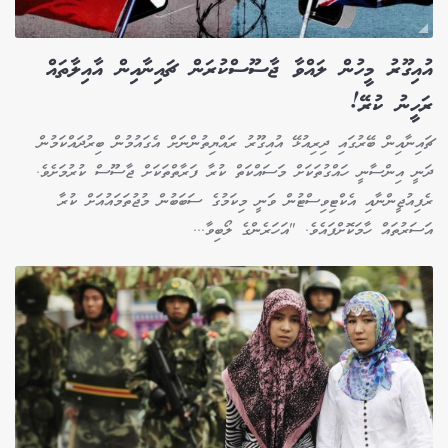
އުއިގޫރު މީހުން ލައްވާ ޖާސޫސްކުރަން ޗައިނާއިން އާއިލާތައް
ރަހީނު ކުރޭ!
ޗައިނާއިން ބޭރުގައި ދިރިއުޅޭ އުއިގޫރު ރައްޔިތުންނަށް އެގައުމުން ބިރުދައްކަމުން
ދަނީ އިންސާނީ ހައްގުތަކަށް މަސައްކަތް ކުރާ ފަރާތްތަކަށް ޖާސޫސް ކުރުމަށެވެ.
ރެފިއުޖީންނާއި އެކްޓިވިސްޓުން ވަނީ މިކަމުގެ ސަބަބުން މުޖުތަމައުއަށް ކުރާ
އަސަރުތައް ހާމަކޮށްފައެވެ. "އަހަރެންގެ ލޯބިވާ...