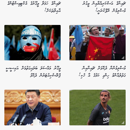
ޗައިނާގެ އަސްކަރިއްޔާއިން ވީގުރު
ޗައިނާގެ ހަމަލާ ވީގޫރުގެ އެކްޓިވިސްޓުންގެ
މުސްލިމުން ރޭޕްކުރަނީ!
އާއިލާތަކަށް!
މުސްލިމުންނާ ދެކޮޅަށް ޗައިނާއިން
ވީގޫރު މައްސަލަ ބަލައިގަތުމަށް އައިސީސީ
ގަތުލުއާންމު ހިންގި ކަމުގެ އާ ހެކި!
ޕްރޮސެކިއުޓަރުން ދެކޮޅު