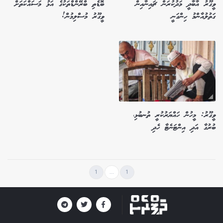
ވީގޫރު އާބާދީ މަދުކުރަން ޗައިނާއިން
ބޮޑެތި ބްރޭންޑްތަކުގެ އަޅު މަސައްކަތަށް
ގަތުލުއާންމު ހިންގަނީ
ވީގޫރު މުސްލިމުން!
ވީގޫރު: މީހުން ހައްޔަރުކުރީ ތުނބުޅި،
ބުރުގާ އަދި އިންޓަނެޓާ ހެދި
1
...
1