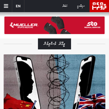
ސިޔާސީ
ހަބަރު
EN
ވީގޫރު މުސްލިމުން