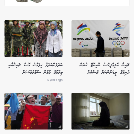
ޗައިނާ އޮލިމްޕިކްސް ބޮއިކޮޓް ކުރަން
ބަދަލަށްބަދަލު ހިފަމުން ގޮސް ޗައިނާއާއި
ދުނިޔޭގެ ލީޑަރުންނަށް މެސެޖެއް
ވިލާތުގެ ގުޅުން ސުވާލުމާކަކަށް
5 years ago