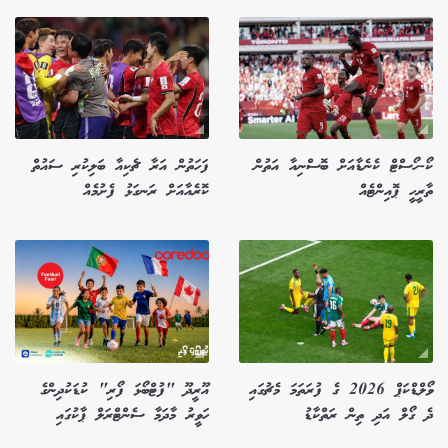
ކޯ-ހޯސްޓް ކެނެޑާއަށް ބޮސްނިއާ އަތުން
ފަހަތުން އަރާ ޗެކިއާ ބަލިކުރި ސައުތް
ތާރީހީ ޕޮއިންޓެއް
ކޮރެއާއަށް ރަނގަޅު ފެށުމެއް
ވޯލްޑްކަޕް 2026 ގެ ފުރަތަމަ މެޗުގައި
އޫރީދޫ "ފުޓްބޯޅަ ފޯރި" ކުޑަކުދިންގެ
ދެ ގޯލް އަދި ތިން ރަތްކާޑު
ހަވީރު މާދަމާ ސެންޓްރަލް ޕާކުގައި