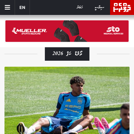
ސިޔާސީ
ހަބަރު
EN
ވޯލްޑް ކަޕް 2026