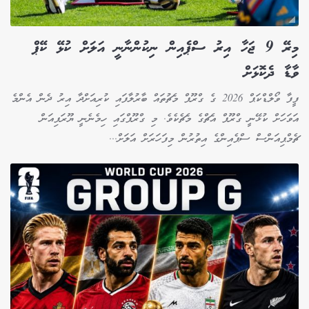
މިރޭ 9 ޖަހާ އިރު ސްޕެއިން ނިކުންނާނީ އަލަށް ކުޅޭ ކޭޕް
ވާޑާ ދެކޮޅަށް
ފީފާ ވޯލްޑްކަޕް 2026 ގެ ގްރޫޕް މެޗުތައް ބާރުލާފައި ކުރިއަށްދާ އިރު ދެން އެންމެ
އަވަހަށް ކުޅޭނީ ގްރޫޕް އެޗްގެ މެޗެކެވެ. މި ގްރޫޕްގައި ހިމެނެނީ ޔޫރަޕިއަން
ޗެމްޕިއަންސް ސްޕެއިންގެ އިތުރުން މިފަހަރަށް އަލަށް...