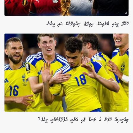
ގްރޫޕް ޖީގައި ބެލްޖިއަމް، އިޖިޕްޓް، ނިއުޒިލޭންޑް އަދި އީރާނު
ޓިއުނީޝިއާ ކޮޅަށް 2 ލަނޑު ޖެހި އަޔާރީ އުފާފާޅުނުކުރީ ކީއްވެ؟