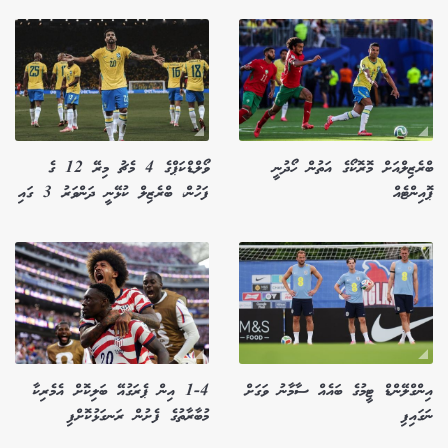
ބްރެޒިލްއަށް މޮރޮކޯގެ އަތުން ހޯދުނީ
ވޯލްޑްކަޕްގެ 4 މެޗު މިރޭ 12 ގެ
ޕޮއިންޓެއް
ފަހުން، ބްރެޒިލް ކުޅޭނީ ދަންވަރު 3 ގައި
އިންގްލޭންޑް ޓީމުގެ ބައެއް ސާމާނު ވަގަށް
1-4 އިން ޕެރަގުއޭ ބަލިކޮށް އެމެރިކާ
ނަގައިފި
މުބާރާތުގެ ފެށުން ރަނގަޅުކޮށްފި