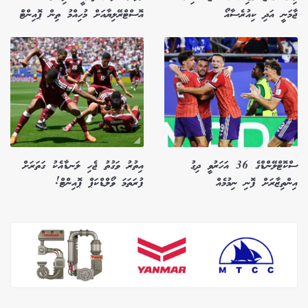
ޖާމަނީ އަދި ކިއުރެސާއޯ
އޮސްޓްރޭލިޔާއަށް މުހިއްމު ތިން ޕޮއިންޓް
ސްކޮޓްލޭންޑްގެ 36 އަހަރުވީ ދިގު
އިތުރު ވަގުތު ޖެހި ލަނޑާއެކު ގަތަރަށް
އިންތިޒާރަށް ފޮނި ނިމުމެއް
ފުރަތަމަ ވޯލްޑްކަޕް ޕޮއިންޓް!