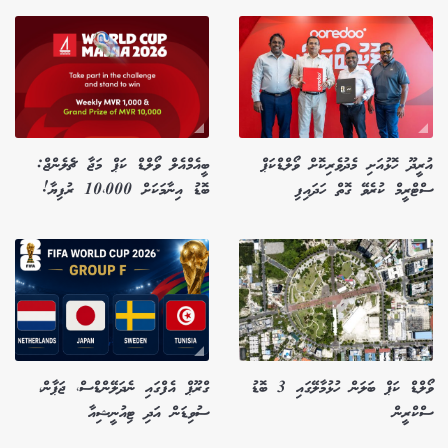
އުރީދޫ ހޮޅުއަށި މެދުވެރިކޮށް ވޯލްޑްކަޕް
ބީއެމްއެލް ވޯލްޑް ކަޕް މަޖާ ޗެލެންޖް:
ސްޓްރީމް ކުރެވޭ ގޮތް ހަދައިފި
ބޮޑު އިނާމަކަށް 10،000 ރުފިޔާ!
ވޯލްޑް ކަޕް ބަލަން ހުޅުމާލޭގައި 3 ބޮޑު
ގްރޫޕް އެފްގައި ނެދަލޭންޑްސް، ޖަޕާން،
ސްކްރީން
ސުވިޑަން އަދި ޓިއުނީޝިއާ