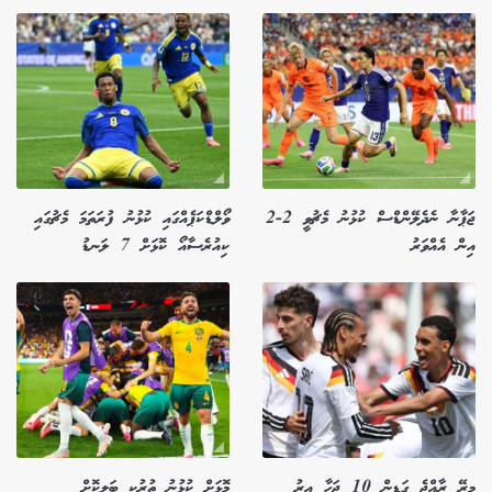
ޖަޕާނާ ނެދެލޭންޑްސް ކުޅުނު މެޗުވީ 2-2
ވޯލްޑްކަޕެއްގައި ކުޅުނު ފުރަތަމަ މެޗުގައި
އިން އެއްވަރު
ކިއުރެސާއޯ ކޮޅަށް 7 ލަނޑު
މިރޭ ރާއްޖެ ގަޑިން 10 ޖަހާ އިރު
މޮޅަށް ކުޅުނު ތުރުކީ ބަލިކޮށް