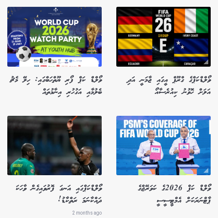
ވޯލްޑްކަޕްގެ ގްރޫޕް އީގައި ޖާމަނީ އަދި
ވޯލްޑް ކަޕް ފޯރި ޔޫތްހަބްގައި: ހިލޭ މެޗު
އަލަށް ހޮވުނު ކިއުރެސާއޯ
ބެލުމާއި އަގުހުރި އިނާމުތައް
ވޯލްޑް ކަޕް 2026ގެ ކަވަރޭޖްގެ
ވޯލްޑްކަޕްގައި އަނގަ ފޮރުވައިގެން ވާހަކަ
ޕާޓްނަރަކަށް އެމްޓީސީސީ
ދައްކާނަމަ ރަތްކާޑު!
2 months ago