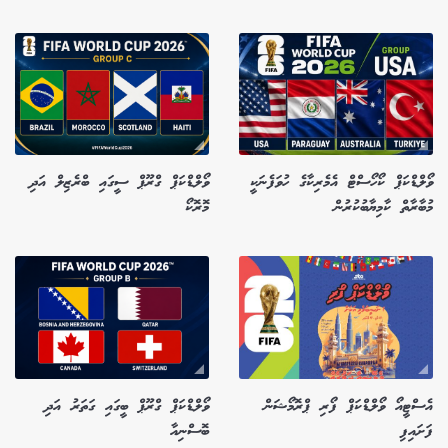
ވޯލްޑްކަޕް ކޯހޯސްޓް އެމެރިކާގެ ހުވަފެނަކީ
ވޯލްޑްކަޕް ގްރޫޕް ސީގައި ބްރެޒިލް އަދި
މުބާރާތް ކާމިޔާބުކުރުން
މޮރޮކޯ
އެސްޓީއޯ ވޯލްޑްކަޕް ފޯރި ޕްރޮމޯޝަން
ވޯލްޑްކަޕް ގްރޫޕް ބީގައި ގަތަރު އަދި
ފަށައިފި
ބޮސްނިއާ