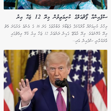
ސްޕެއިންއާ ޕޯޗުގަލްގެ ކުރިމަތިލުން މިރޭ 12 ޖަހާ އިރު
މިހާރު ކުރިއަށްދާ ވޯލްޑްކަޕް ފުޓްބޯޅަ މުބާރާތުގެ ގަދަ 16 ގެ އެންމެ ވަރުގަދަ މެޗު
މިރޭ ކުޅޭނެއެވެ. މިރޭ ރާއްޖޭ ގަޑިން ދަންވަރު 12 ޖަހާ އިރު ކުޅޭ މިމެޗުގައި
ވާދަކުރާނީ ސްޕެއިން އަދި...