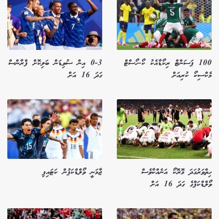
100 ޕަސަންޓް ރިކޯޑާއެކު ކޯ-ހޯސްޓް
0-3 އިން ސުވިޑަން ބަލިކޮށް ފްރާންސް
މެކްސިކޯ ކުރިއަށް
ގަދަ 16 އަށް
ހިތްވަރުގަދަ މޮރޮކޯ އަނެއްކާވެސް
ޖާމަނީ ވޯލްޑްކަޕުން ކަޓައިފި
ވޯލްޑްކަޕްގެ ގަދަ 16 އަށް