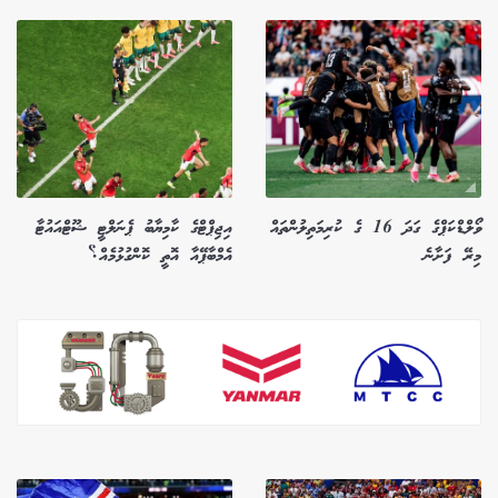
ވޯލްޑްކަޕްގެ ގަދަ 16 ގެ ކުރިމަތިލުންތައް
އިޖިޕްޓްގެ ކާމިޔާބު ޕެނަލްޓީ ޝޫޓްއައުޓާ
މިރޭ ފަށާނެ
އެމްބާޕޭއާ އޮތީ ކޮންގުޅުމެއް؟