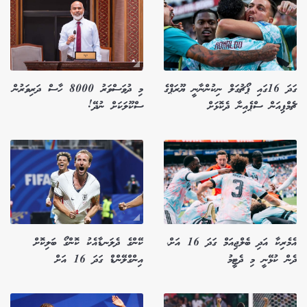
ގަދަ 16ގައި ޕޯޗުގަލް ނިކުންނާނީ ޔޫރަޕްގެ
މި ދުވަސްވަރު 8000 ހާސް ދަރިވަރުން
ޗެމްޕިއަން ސްޕެއިނާ ދެކޮޅަށް
ސްކޫލަކަށް ނުދޭ!
އެމެރިކާ އަދި ބެލްޖިއަމް ގަދަ 16 އަށް،
ކޭންގެ ދެލަނޑާއެކު ކޮންގޯ ބަލިކޮށް
ދެން ކުޅޭނީ މި ދެޓީމު
އިންގްލޭންޑް ގަދަ 16 އަށް