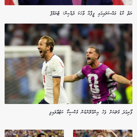
ރަތް ކާޑު މައްސަލައިގައި ފީފާއާ ވާހަކަ ދެއްކިން: ޓްރަމްޕް
ފޯރިގަދަ މެޗަކަށް ފަހު އިންގްލޭންޑުން މެކްސިކޯ ކަޓުވާލައިފި