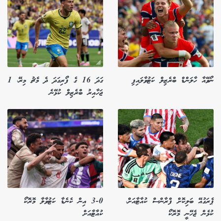
ނޯވޭއާ ހާލަންޑް ބްރެޒިލް ކަޓުވާލައިފި
ގަދަ 16 ގެ ފޯރިގަދަ ދެ މެޗު މިރޭ، 1
ޖަހާއިރު ބްރެޒިލް ކުޅޭނެ
ޕެރަގުއޭ ބަލިކޮށް ފްރާންސް ކުއާޓާއަށް،
3-0 އިން ކެނެޑާ ކަޓުވާލާ މޮރޮކޯ
ކުޅެން ޖެހޭނީ މޮރޮކޯ
ކުއާޓާއަށް