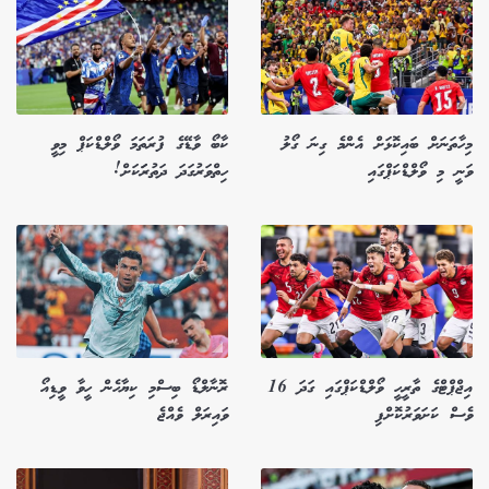
މިހާތަނަށް ބައިކޮޅަށް އެންމެ ގިނަ ގޯލު
ކާބޯ ވާޑޭގެ ފުރަތަމަ ވޯލްޑްކަޕް މިވީ
ވަނީ މި ވޯލްޑްކަޕްގައި
ހިތްވަރުގަދަ ދަތުރަަކަށް!
އިޖްޕްޓްގެ ތާރީހީ ވޯލްޑްކަޕްގައި ގަދަ 16
ރޮނާލްޑޯ ބިސްމި ކިޔާހެން ހީވާ ވީޑިއޯ
ވެސް ކަށަވަރުކޮށްފި
ވައިރަލް ވެއްޖެ