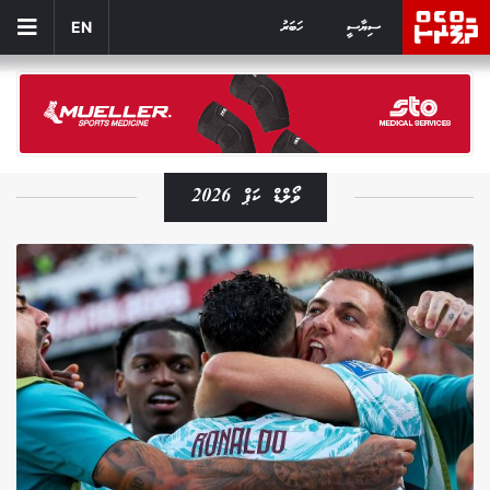
ސިޔާސީ
ހަބަރު
EN
ވޯލްޑް ކަޕް 2026