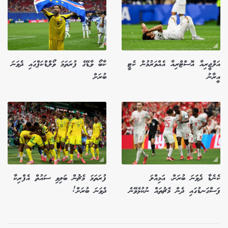
އަލްޖީރިއާ އޮސްޓްރިއާ އެއްވަރުމުން ކެޓީ
ކާބޯ ވާޑޭގެ ފުރަތަމަ ވޯލްޑްކަޕްގައި ދެވަނަ
އީރާނު
ބުރަށް
ކެނެޑާ ދެވަަނަ ބުރަށް، އަމިއްލަ
ފުރަތަމަ މެޗުން ބަލިވި ސައުތް އެފްރިކާ
ފަސްގަނޑުގައި ދެން މެޗުތައް ނުކުޅެވޭނެ
ދެވަނަ ބުރަށް!