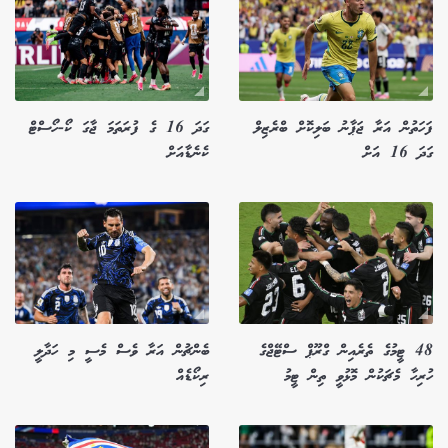
ފަހަތުން އަރާ ޖަޕާނު ބަލިކޮށް ބްރެޒިލް
ގަދަ 16 ގެ ފުރަތަމަ ޖާގަ ކޯ-ހޯސްޓް
ގަދަ 16 އަށް
ކެނެޑާއަށް
48 ޓީމުގެ ތެރެއިން ގްރޫޕް ސްޓޭޖްގެ
ބެންޗުން އަރާ ވެސް މެސީ މި ހަދާލީ
ހުރިހާ މެޗަކުން މޮޅުވީ ތިން ޓީމު
ރިކޯޑެއް