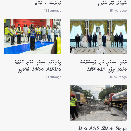
ނޯޓިކަލް މޭލު ބަލައިފި
މައިތަނބު - މުއާޒު
16 hours ago
15 hours ago
ތުރުކީ، ސައުދީ އަދި ޕާކިސްތާނުން
ވީއައިއޭގައި ސިއްހީ ކުއްލި ހާލަތައް
ވަރުގަދަ ދިފާއީ އެއްބަސްވުމެއް
ތައްޔާރުވާން ހަރަކާތެއް ބާއްވައިފި
18 hours ago
16 hours ago
އަމީނީމަގު މަޝްރޫއާ ގުޅިގެން އަސްލު