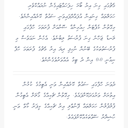
މެޗުގައި ގިނަ އިރު ބޯޅަ ހިފަހައްޓައިގެން ނުރައްކާތެރި
ހަމަލާތައް ގިނައިން އުފައްދާފައިވަނީ ސައުތް ކޮރެއާއިންނެވެ.
މިގޮތުން ކެޕްޓަން ހިއުމިންގް ސޮންއަށް ފުރަތަމަ ހާފްގައި
ލަނޑު ޖަހާނެ ގިނަ ފުރުސަތު ލިބުނެވެ. އެހެން ނަމަވެސް މި
ފުރުސަތުތަކުގެ ބޭނުން ނުހިފި ދިޔަ އިރު މެޗުގެ ފުރަތަމަ ހާފް
ނިމުނީ 0-0 އިން ދެ ޓީމު އެއްވަރުވެގެންނެވެ.
ދެވަނަ ހާފްގައި ސައުތް ކޮރެއާއިން ވަނީ އެޓީމުގެ ކުޅުން
އިތުރަށް ވަރުގަދަކޮށްފައެވެ. މިގޮތުން ޗެކިއާގެ ގޯލަށް އެޓީމުން
ފުލުފުލުން ހަމަލާތައް ފޮނުވާލި އިރު ޗެކިއާގެ ކީޕަރު ކޯވާ ވަނީ
ހުޝިޔާރު ސޭވްތަކެއްކޮށްފައެވެ.