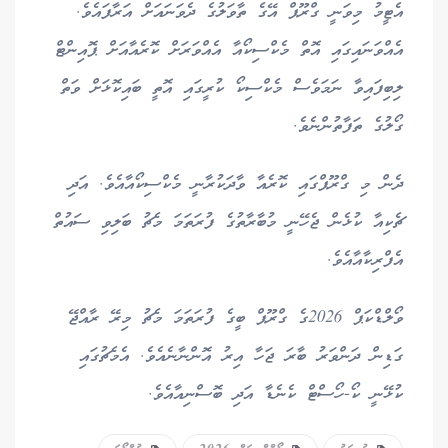
އެޓީމު މިވަނީ ގްރޫޕް އޭގެ ތާވަލުގެ ދެވަނައަށް އަރާފައެވެ.
އެއްވަނައިގައި އޮތް މެކްސިކޯއާ އެއްވަރަށް ކޮރެއާއަށް ޕޮއިންޓް
ލިބިފައިވާ ނަމަވެސް މެކްސިކޯ ކުރީގައި އޮތީ ބައިކޮޅަށް ވަތް
ގޯލުގެ ތަފާތުންނެވެ.
ދެން މި ގްރޫޕްގައި ކޮރެއާ ވާދަކުރާނީ މެކްސިކޯއާއެވެ. އަދި
ޗެކިއާ ކުޅެން ޖެހޭނީ މުބާރާތުގެ ފުރަތަމަ މެޗު ބަލިވި ސައުތް
އެފްރިކާއާއެވެ.
ވޯލްޑްކަޕް 2026ގެ ގްރޫޕް ބީގެ ފުރަތަމަ މެޗު މިރޭ ރާއްޖޭ
ގަޑިން ދަންވަރު ބާރަ ޖަހާ އިރު އޮންނާނެއެވެ. އެމެޗުގައި
ކުޅޭނީ ކޯ-ހޯސްޓް ކެނެޑާ އަދި ބޮސްނިއާއެވެ.