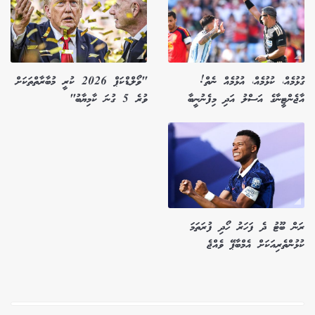
ގުޅުމެއް، ކުޅުމެއް، އުޅުމެއް ނެތް!
"ވޯލްޑްކަޕް 2026 ކުރީ މުބާރާތްތަކަށް
އާޖެންޓީނާގެ އަސްލު އަދި މިފެނުނީބާ
ވުރެ 5 ގުނަ ކާމިޔާބު"
ރަން ބޫޓު ދެ ފަހަރު ހޯދި ފުރަތަމަ
ކުޅުންތެރިއަކަށް އެމްބާޕޭ ވެއްޖެ