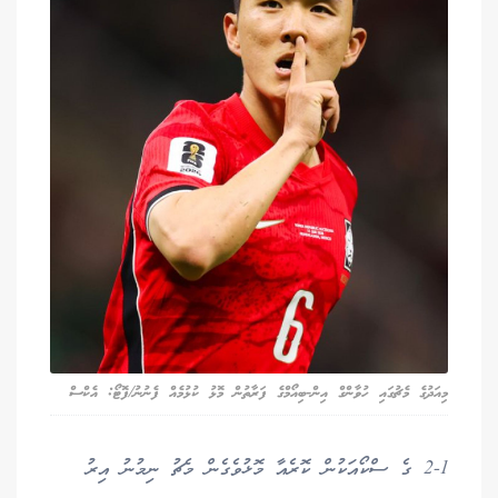
މިއަދުގެ މެޗުގައި ހުވާންގް އިން-ބިއޯމްގެ ފަރާތުން މޮޅު ކުޅުމެއް ފެނުނު/ފޮޓޯ: އެކްސް
2-1 ގެ ސްކޯއަކުން ކޮރެއާ މޮޅުވެގެން މެޗު ނިމުނު އިރު