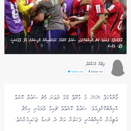
ވޯލްޑްކަޕްގެ ފުރަތަމަ މެޗު ކާމިޔާބުކޮށްފައި ސައުތް ކޮރެއާގެ ކުޅުންތެރިންނާ އޮފިޝަލުން އުފާ ފާޅުކުރަނީ/
ފޮޓޯ: އެކްސް
މިޒްނާ މުހައްމަދު
follow me
follow me
ވޯލްޑްކަޕް 2026 ގެ ގްރޫޕް އޭގެ ދެވަނަ މެޗު ސައުތް ކޮރެއާ
ކާމިޔާބުކޮށްފިއެވެ. ސައުތް ކޮރެއާއާ ޗެކިއާ ވާދަކުރި މިމެޗު
އެޓީމުން ކާމިޔާބުކުރީ ފަހަތުން އަރާ ދެ ލަނޑު ޖަހައިގެންނެވެ.