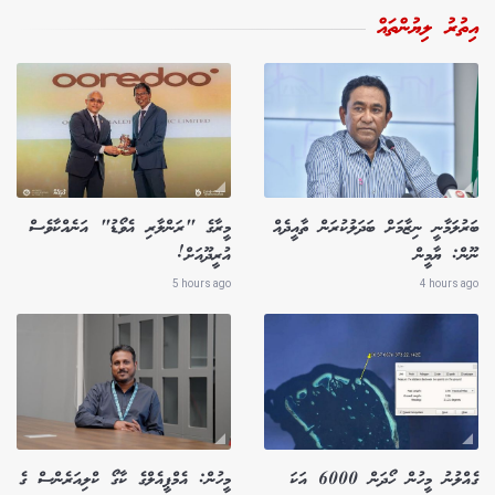
އިތުރު ލިޔުންތައް
ބަރުލަމާނީ ނިޒާމަށް ބަދަލުކުރަން ތާއީދެއް
މީރާގެ "ރަންލާރި އެވޯޑު" އަނެއްކާވެސް
ނޫން: ޔާމީން
އުރީދޫއަށް!
5 hours ago
4 hours ago
ގެއްލުނު މީހުން ހޯދަން 6000 އަކަ
މީހުން: އެމްޕީއެލްގެ ކާގޯ ކްލިއަރެންސް ގެ