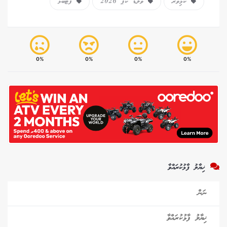
ކުޅިވަރު
ވޯލްޑް ކަޕް 2026
ފުޓްބޯޅަ
0%
0%
0%
0%
ޚިޔާލު ފާޅުކުރައްވާ