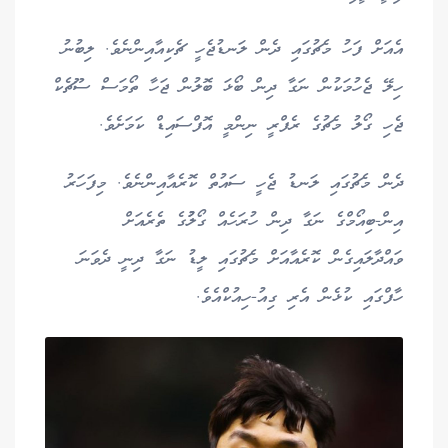
އެއަށް ފަހު މެޗުގައި ދެން ލަނޑުޖެހީ ޗެކިއާއިންނެވެ. ލިބުނު
ހިލޭ ޖެހުމަކުން ނަގާ ދިން ބޯޅަ ބޮލުން ޖަހާ ތޯމަސް ސޫޗެކް
ޖެހި ގޯލު މެޗުގެ ރެފްރީ ނިންމީ އޮފްސައިޑް ކަމަށެވެ.
ދެން މެޗުގައި ލަނޑު ޖެހީ ސައުތް ކޮރެއާއިންނެވެ. މިފަހަރު
އިން-ބިއޯމްގެ ނަގާ ދިން ހުރަހެއް ގޯލުުގެ ތެރެއަށް
ވައްދާލައިގެން ކޮރެއާއަށް މެޗުގައި ލީޑު ނަގާ ދިނީ ދެވަނަ
ހާފްގައި ކުޅެން އެރި ގިއު-ހިއުކްއެވެ.