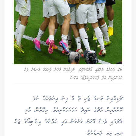
20 އަހަރުގެ ތެރޭގައި ވޯލްޑްކަޕްގައި ޗެކިއާއަށް ޖެހުނު ފުރަތަމަ ލަނޑަށް ފަހު
ކުޅުންތެރިން އުފާ ފާޅުކުރަނީ/ފޮޓޯ: އެކްސް
ޗެކިއާއިން ލަނޑު ޖެހި ތާ މާ ގިނަ އިރުތަކެއް ނުވެ
ކޮރެއާއިން މެޗުގެ ނަތީޖާ ހަމަހަމަކުރިއެވެ. މިގޮތުން، މުޅި
މެޗުގައި ވެސް މޮޅަށް ކުޅެމުން އައި ހުވާންގް އިން-ބިއޯމް ޖަހާ
ދިނީ ރީތި ލަނޑެކެވެ.