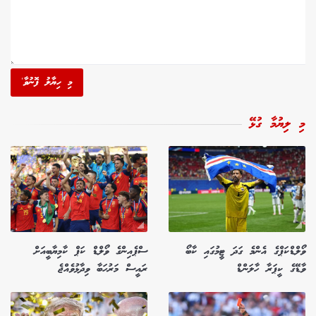
މި ހިޔާލު ފޮނުވާ'
މި ލިޔުމާ ގުޅޭ
ވޯލްޑްކަޕްގެ އެންމެ ގަދަ ޓީމުގައި ކާބޯ
ސްޕެއިންގެ ވޯލްޑް ކަޕް ކާމިޔާބީއަށް
ވާޑޭގެ ކީޕަރާ ހާލަންޑް
ރައީސް މަރުހަބާ ވިދާޅުވެއްޖެ