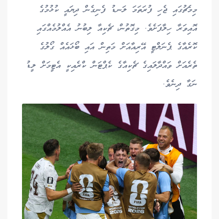
މިމެޗުގައި ޖެހި ފުރަތަމަ ލަނޑު ފެނިގެން ދިޔައީ ކުޅުމުގެ
އޮއިވަރާ ހިލާފަށެވެ. މިގޮތުން، ޗެކިއާ ލިބުނު އެއްލުމެއްގައި
ކޮރެއާގެ ޕެނަލްޓީ އޭރިއާއަށް މަތިން އައި ބޯޅައެއް ގޯލުގެ
ތެރެއަށް ވައްދާލައިގެ ޗެކިއާގެ ކެޕްޓަން ކްރެއިކީ އެޓީމަށް ލީޑު
ނަގާ ދިނެވެ.