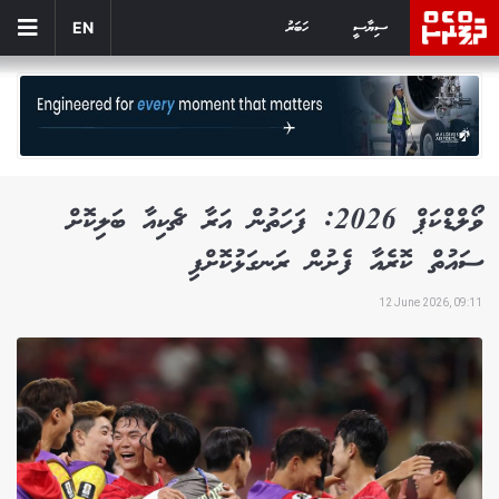
ސިޔާސީ
ހަބަރު
EN
ވޯލްޑްކަޕް 2026: ފަހަތުން އަރާ ޗެކިއާ ބަލިކޮށް
ސައުތް ކޮރެއާ ފެށުން ރަނގަޅުކޮށްފި
12 June 2026, 09:11