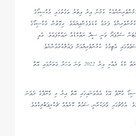
 20 އަކަށް މިނެޓް ސައުތް އެފްރިކާއިން 9 ކުޅުންތެރިންނާއެކު ކުޅުނު އިރު އިތުރު ވަގުތުގައި މެކްސިކޯގެ
ުޅުންތެރިންގެ ފަރަގު ކުޑަވެގެންދިޔައެވެ. މިގޮތުން، މެކްސިކޯގެ
ޓަން ސަމްޕަޔޯ ވަނީ ސީދާ ރަތްކާޑެއް ދައްކާފައެވެ. އެއީ
އްގައި އެޓީމުގެ ކުޅުންތެރިޔާއަށް ފައުލްކުރުމުންނެވެ.
ވޯލްޑްކަޕް 2026 ގެ ފުރަތަމަ މެޗުގައި ވެސް ތިން ރަތް ކާޑު ދެއްކި އިރު 2022 ވަނަ އަހަރު ގަތަރުގައި އޮތް
ލިބުނު 3 ޕޮއިންޓާއެކު މެކްސިކޯ ގްރޫޕް އޭގެ އެއްވަނައިގައި އޮތް އިރު މި ގްރޫޕްގެ ދެވަަނަ