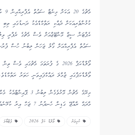
މެޗުގެ
ކުޅުންތެރިއަކަށް ދެއްކި ރަތްކާޑާއެކު ދަނޑުގައި ތިބި ކ
ކެޕްޓަން ސީޒާ މޮންޓޭޒްއަށް ވެސް މެޗުގެ ރެފްރީ ވިލް
ސައުތް އެފްރިކާއަށް ގޯލު ޖަހަން ލިބުނު ހުސް ފުރުސަތެ
ވޯލްޑްކަޕްގައި ޖުމްލަ ދައްކާފައިވަނީ ހަތަރު ރަތްކާޑެވެ.
މިރޭގެ މެޗުން މޮޅުވެގެން 
މާދަމާ ރާއްޖޭ ގަޑިން ހެނދުނު 7 ޖަހާ އިރު ކުޅޭނެއެވެ. އެމެޗުގައި ވާދަކުރާނީ ސައުތް ކޮރެއާއާ ޗެކްރިޕަބްލިކްއެވެ.
ކުޅިވަރު
ވޯލްޑް ކަޕް 2026
ފުޓްބޯޅަ