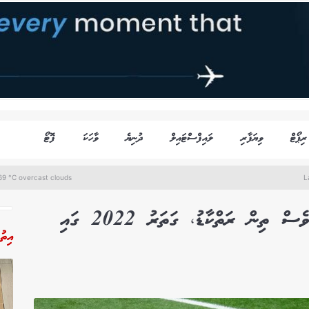
ރިޕޯޓް
ވިޔަފާރި
ލައިފްސްޓައިލް
ދުނިޔެ
ވާހަކަ
ފޮޓޯ
69 °C overcast clouds
L
ވޯލްޑްކަޕް 2026: ފުރަތަމަ މެޗުގައި ވެސް ތިން ރަތްކާޑު، ގަތަރު 2022 ގައި
އިތު