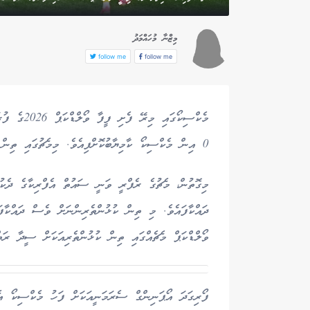
މިޒްނާ މުހައްމަދު
follow me
follow me
0 އިން މެކްސިކޯ ކާމިޔާބުކޮށްފިއެވެ. މިމެޗުގައި ތިން ކުޅުންތެރިއަކަށް ވަނީ ރަތް ކާޑު ދައްކާފައެވެ.
މިގޮތުން، މެޗުގެ ރެފްރީ ވަނީ ސައުތް އެފްރިކާގެ ދެކުޅ
ވޯލްޑްކަޕް މެޗެއްގައި ތިން ކުޅުންތެރިއަކަށް ސީދާ ރަތ
ފޯރިގަދަ އޯޕަނިންގް ސެރަމަނީއަކަށް ފަހު މެކްސިކޯ އެ