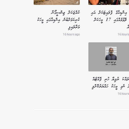
އިންޑިއާގެ ފްލައިޓަކަށް އައި
ކުއްޖަކަށް ޖިންސީގޯނާ
ބާރު ލޮޅުމެއްގައި 17 މީހަކަށް
ކުރިކަމަށްބުނެ އިންޑިއާގައި މީހަކު
ާ
މަރާލައިފި
16 hours ago
16 hours
ައްކަ ރުފިޔާ ހުރި ފޮއްޓެއް
ް ނެގި މީހަކު ހައްޔަރުކޮށްފި
16 hours