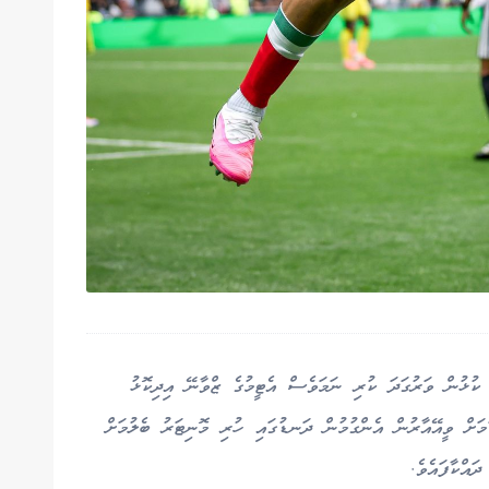
 ކުޅުން ވަރުގަދަ ކުރި ނަމަވެސް އެޓީމުގެ ޒްވާނޭ އިދިކޮޅު
ަމަށް ވީއޭއާރުން އެންގުމުން ދަނޑުގައި ހުރި މޮނިޓަރު ބެލުމަށް
އްކާފައެވެ.