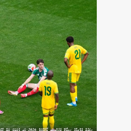
ސައުތް އެފްރިކާގެ ސިތޯލޭ ވެގެންދިޔައީ ވޯލްޑްކަޕް 2026 ގައި ފުރަތަމަ ރަތް ކާޑު ދެއްކި ކުޅުންތެރިޔާއަށް/ފޮޓޯ: އެކްސް