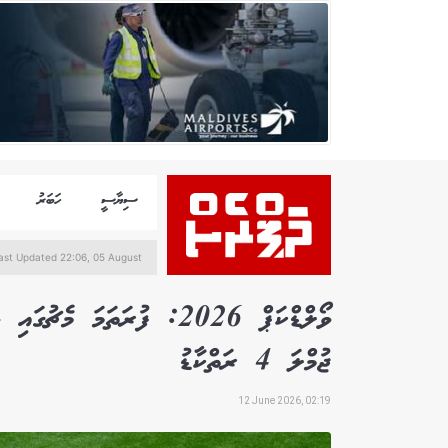
ސިޔާސީ
ހަބަރު
ast Updated 22:06, 05 August
ޖުމްލަ 4 ރަތްކާޑު
12 June 2026, 02:19