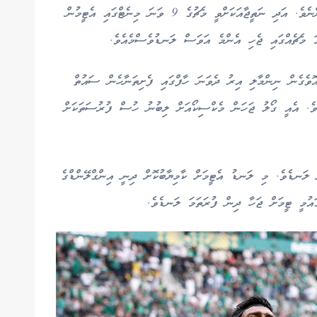
ހިފަހައްޓައިގެން ހަމަލާތައް އުފައްދާ ހެދީ މެކްސިކޯއިންނެވެ. އަދި ނަތީޖާއަކަށްވީ މެޗުގެ 9 ވަނަ މިނެޓްގައި އެޓީމުން
ަ މެޗެއްގައި ޖެހި އެންމެ އަވަސް ލަނޑުވެސްމެއެވެ.
ސިކޯ ކުރީގައި އޮވެގެން ނިންމާލި އިރު ދެވަނަ ހާފްގައި ފެށިތަނާހެން ސައުތް
ެވެ. އެއީ ގޯލު ޖަހަން މެކްސިކޯއަށް ލިބުނު ހުސް ފުރުސަތަކަށް
 ލަނޑެވެ. މި ލަނޑު އެޓީމަށް ކާމިޔާބުކޮށް ދިނީ އިންގްލޭންޑްގެ
ައުމީ ޓީމަށް ޖަހާ ދިން ފުރަތަމަ ލަނޑެވެ.