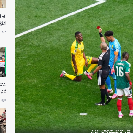
އެތެރ
 ago
އުކުޅ
ކޯޓު 
 ago