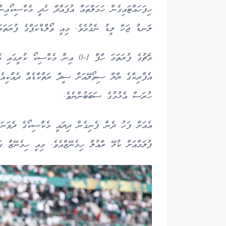
ލަނޑު ޖަހާ ލީޑު ނެގުމެވެ. މިއީ ވޯލްޑްކަޕްގެ ފުރަތަމ
މެޗުގެ ފުރަތަމަ ހާފް 1-0 އިން މެކް
އެފްރިކާގެ ޔާޔާ ސިތޯލޭއަށް ސީދާ ރަތްކާޑެއް ދެއްކިއ
ހުރަސް އެޅުމުގެ ސަބަބުންނެވެ.
އެއަށް ފަހު ދެން ފެނިގެން ދިޔައީ މެކްސިކޯގެ ދެވަނަ
ފުލަމްއަށް ކުޅޭ ރާއުލް ހިމެނޭޒްއެވެ. މިއީ ހިމެނޭޒް ގ