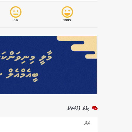
0%
100%
ޚިޔާލު ފާޅުކުރައްވާ