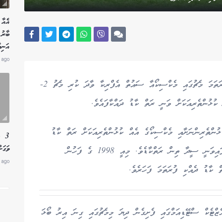
އެއާ 
އަނިޔ
 ago
މެކްސިކޯގައި މިރޭ ފެށި ފީފާ ވޯލްޑްކަޕް 2026ގެ ފުރަތަމަ މެޗުގައި މެކްސިކޯއާ ސައުތް އެފްރިކާ ވާދަ ކުރި މެޗު 2-
ުންތެރިންނަށާއި މެކްސިކޯގެ އެއް ކުޅުންތެރިއަކަށް ރަތް ކާޑު
3 ލ
ވަގަށ
ދައްކާފައެވެ. މި ތިން ކުޅުންތެރިންނަށް ވެސް ދައްކާފައިވަނީ ސީދާ ތިން ރަތްކާޑެވެ. މިއީ 1998 ގެ ފަހުން
 ago
ް ކާޑު ދެއްކި ފުރަތަމަ ފަހަރެވެ.
ޒްޓެކް ސްޓޭޑިއަމްގައި ފެށިގެން ދިޔަ މިމެޗުގައި ގިނަ އިރު ބޯޅަ