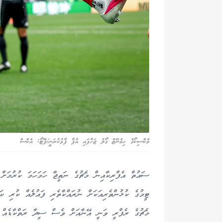
މެކްސިކޯގެ ހިމެނޭޒް ގޯލު ޖަހާފައި އުފާ ފާޅުކުރަނީ/ފޮޓޯ: އެކްސް
ސައުތް އެފްރިކާއިން މެޗުގެ ނަތީޖާ ހަމަހަމަ ކުރުމަށް
ޓީމުގެ ކުޅުންތެރިއަކަށް ނުރައްކާތެރި ފައުލެއް ކުރި ކ
މެޗުގެ ރެފްރީ ވަނީ އޭނާއަށް ވެސް ސީދާ ރަތްކާޑެއް ދަ