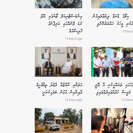
1.8 ކިލޯގެ ޑްރަގް ދިރުވާލައިގެން
އިންޑަސްޓްރިއަލް ޒޯނުގައި އޮތް
ެކުރި މީހަކު ހައްޔަރުކޮށްފި
ކުޑަ ވޭނެއްގައި އަލިފާނުގެ
ހާދިސާއެއް
9 hours
12 hours ago
ަހުގައި ތަރައްގީކުރި އާ ވޮލީ
ގަތަރާއި ރާއްޖެއާ ދެމެދު ތިމާވެށީގެ
ރައީސް ހުޅުއްވައިދެއްވައިފި
ދާއިރާއިން ގުޅުން ބަދަހިކުރަނީ
14 hours ago
13 hours