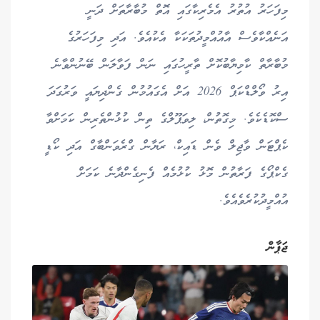
މިފަހަރު އުތުރު އެމެރިކާގައި އޮތް މުބާރާތަށް ދަނީ
އަނެއްކާވެސް އާއުއްމީދުތަކަކާ އެކުއެވެ. އަދި މިފަހަރުގެ
މުބާރާތް ކާމިޔާބުކޮށް ތާރީހުގައި ނަން ފަވާލަން ބޭނުންވާނެ
އިރު ވޯލްޑްކަޕް 2026 އަށް އެގައުމުން ގެންދިޔައީ ވަރުގަދަ
ސްކޮޑެކެވެ. މިގޮތުން، ލިވަޕޫލްގެ ތިން ކުޅުންތެރިން ކަމަށްވާ
ކެޕްޓަން ވާޖިލް ވެން ޑައިކް، ރަޔާން ގްރެވަންބާގް އަދި ކޯޑީ
ގެކްޕޯގެ ފަރާތުން މޮޅު ކުޅުމެއް ފެނިގެންދާނެ ކަމަށް
އުއްމީދުކުރެވެއެވެ.
ޖަޕާން