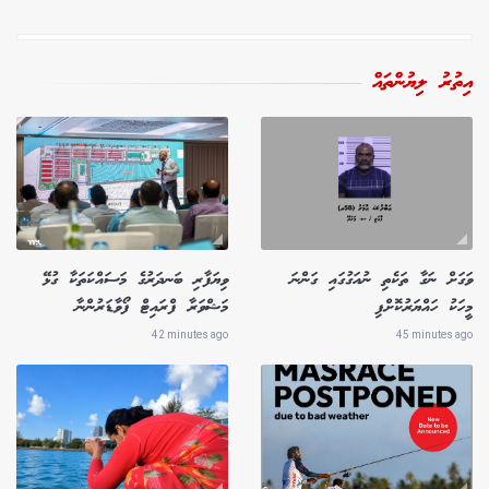
އިތުރު ލިޔުންތައް
ވަގަށް ނަގާ ތަކެތި ނުއަގުގައި ގަންނަ
ވިޔަފާރި ބަނދަރުގެ މަސައްކަތަކާ ގުޅޭ
މީހަކު ހައްޔަރުކޮށްފި
މަޝްވަރާ ފްރައިޓް ފޯވާޑަރުންނާ
42 minutes ago
45 minutes ago