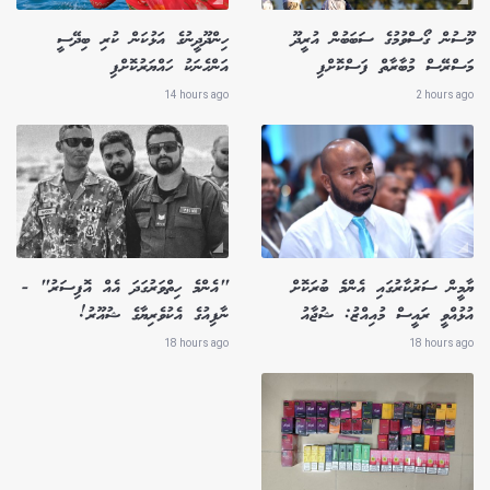
މޫސުން ގޯސްވުމުގެ ސަބަބުން އުރީދޫ
ހިންދޫދީނުގެ އަޅުކަން ކުރި ބިދޭސީ
މަސްރޭސް މުބާރާތް ފަސްކޮށްފި
އަންހެނަކު ހައްޔަރުކޮށްފި
14 hours ago
2 hours ago
ޔާމީން ސަރުކާރުގައި އެންމެ ބުރަކޮށް
"އެންމެ ހިތްވަރުގަދަ އެއް އޮފިސަރު" -
އުޅުއްވީ ރައީސް މުއިއްޒު: ޝުޖާއު
ނާފިއުގެ އެކުވެރިޔާގެ ޝުއޫރު!
18 hours ago
18 hours ago