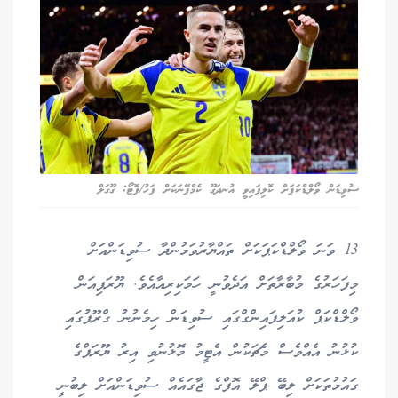
ސުވިޑަން ވޯލްޑްކަޕަށް ކޮލިފައިވީ އުނދަގޫ ކެމްޕޭނަކަށް ފަހު/ފޮޓޯ: ގޫގަލް
13 ވަނަ ވޯލްޑްކަޕަކަށް ތައްޔާރުވަމުންދާ ސުވިޑަންއަށް
މިފަހަރުގެ މުބާރާތަށް އަދެވުނީ ހަމަކިރިއާއެވެ. ޔޫރަޕިއަން
ވޯލްޑްކަޕް ކުއަލިފައިންގްގައި ސުވިޑަން ހިމެނުނު ގްރޫޕުގައި
ކުޅުނު އެއްވެސް މެޗަކުން އެޓީމު މޮޅުނުވި އިރު ޔޫރަޕްގެ
ގައުމުތަކަށް ލިބޭ ޕްލޭ އޮފްގެ ޖާގައެއް ސުވިޑަންއަށް ލިބުނީ