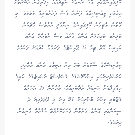
ކޮލިފައިންގްގައި އެހާ ރަނގަޅު ނަތީޖާއެއް ހިފައިގެން މުބާރާތަށް
ދިއުމަކީ ޓިއުނީޝިއާގެ ފޭނުން ވެސް ފަހުރުވެރިވާ ކަމެކެވެ. މި
ގޮތުން، އެޓީމުން ކޮލިފައިންގް ނިންމާލީ އެއްވެސް މެޗަކުން
ބަލިނުވެ ބައިކޮޅަށް އެންމެ ގޯލެއް ވެސް ނުވައްދާ އެންމެ
ކައިރިން އޮތް ޓީމާ 13 ޕޮއިންޓްގެ ފަރަގެއް ހެދުމަށް ފަހުއެވެ.
ޓިއުނީޝާއާގެ ސްކޮޑަށް ބަލާ އިރު އެޓީމުގެ އެންމެ އުއްމީދީ
ކުޅުންތެރިޔާއަކީ އިންގްލޭންޑްގެ މެންޗެސްޓާ ޔުނައިޓެޑްގެ ކުރީގެ
މިޑްފީލްޑަރު ހަނިބަލް މެޖްބަރީއެވެ. އުމުރުން 23 އަހަރުގެ
މެޖްބަރީ މިހާރު ބާންލީއަށް ކުޅޭ އިރު މި ވޭތުވެދިޔަ ދެ
ސީޒަންގައި އޭނާގެ ފަރާތުން ފާހަގަކޮށްލެވޭ ކުޅުމެއް ފެނިގެން
ދިޔައެވެ.