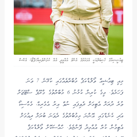
ޓިއުނީޝިއާގެ ހެނިބަލްއަކީ އެގައުމުގެ އެންމެ އުއްމީދީ އެއް ކުޅުންތެރިޔާ/ފޮޓޯ: އެކްސް
މިއީ ޓިއުޝީއާ ވޯލްޑްކަޕް މުބާރާތެއްގައި ކުޅޭނެ 7 ވަނަ
ފަހަރެވެ. މީގެ ކުރިން ކުޅުނު 6 މުބާރާތުގެ ގްރޫޕް ސްޓޭޖަށް
ވުރެ ދުރަށް އެޓީމަށް ދެވިފައި ނުވާ އިރު އެމެރިކާ، މެކްސިކޯ
އަދި ކެނެޑާގައި އޮންނަ މިމުބާރާތުގެ ދެވަނަ ބުރަށް ދިއުމަށް
އެޓީމުން ކުރާ އުއްމީދު ފޮންޏެވެ. ހާއްސަކޮށް ވޯލްޑްކަޕް