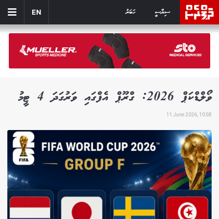
ސިޔާސީ
ހަބަރު
EN
ވޯލްޑްކަޕް 2026: ގްރޫޕް އެފްގައި ވަރުގަދަ 4 ޓީމު
11 June 2026, 10:58