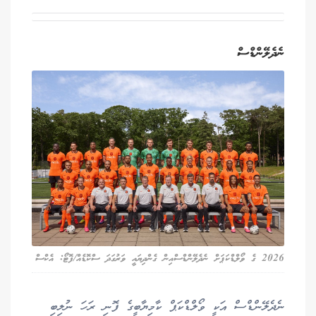
ނެދެލޭންޑްސް
2026 ގެ ވޯލްޑްކަޕަށް ނެދެލޭންޑްސްއިން ގެންދިޔައީ ވަރުގަދަ ސްކޮޑެއް/ފޮޓޯ: އެކްސް
ނެދެލޭންޑްސް އަކީ ވޯލްޑްކަޕް ކާމިޔާބީގެ ފޮނި ރަހަ ނުލިބި