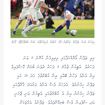
މިފަހަރު ވެސް ޖަޕާނުގެ ފަރާތުން މޮޅު ކުޅުމެއް ފެނިގެންދާނެ ކަމަށް ބެލެވޭ/ފޮޓޯ: ގޫގަލް
މިއީ ޖަޕާން ވޯލްޑްކަޕްގައި ވިދިވިގެން ކުޅޭނެ 8 ވަނަ
ފަހަރެވެ. އެޓީމުން ޖުމްލަ 4 ފަހަރު ދެވަނަ ބުރަށް ގޮސްފައިވާ
އިރު އެންމެ ފަހުން ބޭއްވި ތިން މުބާރާތުގެ ގަދަ 16 ގައި
ޖަޕާނު ހިމެނުނެވެ. އެފަހަރު ވެސް އެންމެ ވަރުގަދަ ގްރޫޕްގައި
ޖަޕާނު ހިމެނުނު އިރު އެ މުބާރާތުގައި އެޓީމުން ވަނީ ޖާމަނީ
އަދި ސްޕެއިން ވެސް ބަލިކޮށްފައެވެ. ޖަޕާނުގެ އަމާޒަކަށް