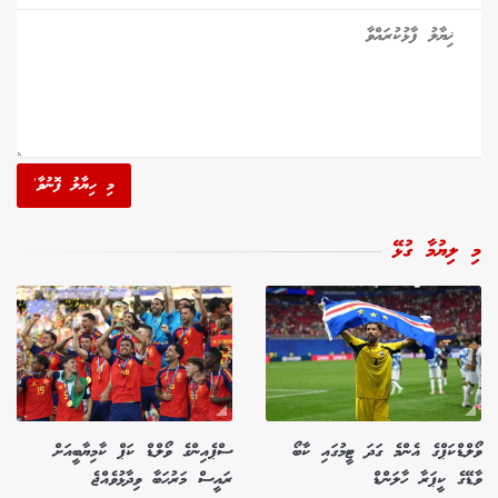
މި ހިޔާލު ފޮނުވާ'
މި ލިޔުމާ ގުޅޭ
ވޯލްޑްކަޕްގެ އެންމެ ގަދަ ޓީމުގައި ކާބޯ
ސްޕެއިންގެ ވޯލްޑް ކަޕް ކާމިޔާބީއަށް
ވާޑޭގެ ކީޕަރާ ހާލަންޑް
ރައީސް މަރުހަބާ ވިދާޅުވެއްޖެ