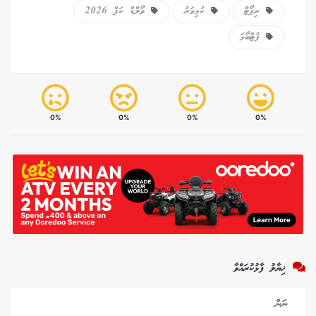
ރިޕޯޓް
ކުޅިވަރު
ވޯލްޑް ކަޕް 2026
ފުޓްބޯޅަ
0%
0%
0%
0%
ޚިޔާލު ފާޅުކުރައްވާ