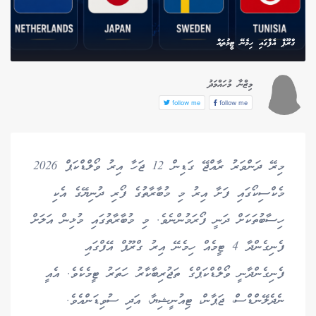
ގްރޫޕް އެފްގައި ހިމެނޭ ޓީމުތައް
މިޒްނާ މުހައްމަދު
follow me
follow me
މިރޭ ދަންވަރު ރާއްޖޭ ގަޑިން 12 ޖަހާ އިރު ވޯލްޑްކަޕް 2026
މެކްސިކޯގައި ފަށާ އިރު މި މުބާރާތުގެ ފޯރި ދުނިޔޭގެ އެކި
ހިސާބުތަކަށް ދަނީ ފޯރަމުންނެވެ. މި މުބާރާތުގައި މުޅިން އަލަށް
ފެނިގެންދާ 4 ޓީމެއް ހިމެނޭ އިރު ގްރޫޕް އޭފްގައި
ފެނިގެންދާނީ ވޯލްޑްކަޕްގެ ތަޖުރިބާކާރު ހަތަރު ޓީމެކެވެ. އެއީ
ނެދެލޭންޑްސް، ޖަޕާން، ޓިއުނީޝިޔާ، އަދި ސުވިޑަންއެވެ.