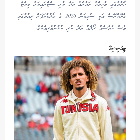
ހޯދުމުގައި މުހިއްމު ދައުރެއް އަދާ ކުރި ސްޓްރައިކަރު ވިކްޓާ
ގްޔޮކްރޭސް އަކީ ސުވިޑަން 2026 ގެ ވޯލްޑްކަޕަށް ދިއުމުގައި
ވެސް ހާއްސެއް ރޯލެއް އަދާ ކުރި ކުޅުންތެރިއެކެވެ.
ޓިއުނިޝިއާ