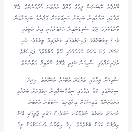
ޔޫއެފްއާ ނޭޝަނަސް ލީގުގެ ގްރޫޕް އެއްވަނަ ހޯދުމުންނެވެ. ޕްލޭ
އޮފްގައި ޔޫކްރެއިން ބަލިކޮށް ހަނިގޮތަކަށް ޕޮލެންޑް ބަލިކޮށްގެން
ވޯލްޑްކަޕްގެ ޖާގަ ސުވިޑަންއިން ކަށަވަރުކުރި އިރު އެޓީމަކީ
ވެސް މިމުބާރާތުގެ ފައިނަލެއްގައި ކުޅެފައިވާ ޓީމެކެވެ. އެއީ
1958 ވަނަ އަހަރު އެގައުމުގައި އޮތް މުބާރާތުގެ ފައިނަލެވެ.
އެފައިނަލްގައި ސުވިޑަން ބަލިވީ ޕެލޭގެ ބްރެޒިލް އަތުންނެވެ.
ސުވިޑަން ޓީމުގައި ވަރުގަދަ އެޓޭކެއް އެބައޮތެވެ. މިދިޔަ
ސީޒަންގައި ބޮޑު އަގުގައި ނިއުކާސަލްއިން ލިވަޕޫލަށް ބަދަލުވި
އެލެގްޒެންޑާ އައިސެކަށް އިންޖަރީގެ ސަބަބުން ކްލަބަށް
ރަނގަޅު ކުޅުމެއް ނުދެއްކުނު ނަމަވެސް ގައުމީ ޖާޒީގައި އޭނާ
ވިދާލާނެ ކަމަށް ބެލެވެއެވެ. މީގެ އިތުރުން އާސަނަލްއަށް ލީގު