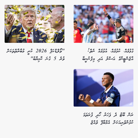
ގުޅުމެއް، ކުޅުމެއް، އުޅުމެއް ނެތް!
"ވޯލްޑްކަޕް 2026 ކުރީ މުބާރާތްތަކަށް
އާޖެންޓީނާގެ އަސްލު އަދި މިފެނުނީބާ
ވުރެ 5 ގުނަ ކާމިޔާބު"
ރަން ބޫޓު ދެ ފަހަރު ހޯދި ފުރަތަމަ
ކުޅުންތެރިއަކަށް އެމްބާޕޭ ވެއްޖެ