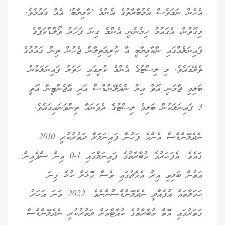
އެހެން ނަމަވެސް އެމުބާރާތުގެ އެންމެ 'ކާމިޔާބު' އެއް ގައުމެވެ.
މިގޮތުން، އެގައުމު ހިމެނެނީ އެންމެ ގިނަ ފަހަރު ވޯލްޑްކަޕްގެ
ފައިނަލެއްގައި ނާކާމިޔާބީ އާ ކުރިމަތިލާން ޖެހުން ތިން ގައުމުގެ
ތެރޭގައެވެ. މި ލިސްޓުގެ އެންމެ ކުރީގައި ހަތަރު ފައިނަލަކުން
ބަލިވި ޖާމަނީ އޮތް އިރު ނެދެލޭންޑްސް އަދި އާޖެންޓީނާ އޮތީ
3 ފައިނަލަކުން ބަލިވެ ލިސްޓުގެ ދެވަނައާ ތިންވަނައިގައެވެ.
ނެދެލޭންޑްސް އެންމެ ފަހުން ފައިނަލަށް ދަތުރުކުރީ 2010
ގައެވެ. އެފަހަރުގެ މުބާރާތުގެ ފައިނަލްގައި 1-0 އިން ސްޕެއިން
އަތުން ބަލިވި އިރު އެމެޗުގައި ވެސް މޮޅަށް ކުޅެ ގިނަ
ހަމަލާތައް އުފެއްދީ ނެދެލޭންޑްސުންނެވެ. 2022 ވަނަ އަހަރު
ގަތަރުގައި އޮތް މުބާރާތުގެ ކުއާޓާއަށް ދަތުރުކުރި ނެދެލޭންޑްސް