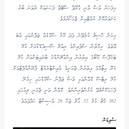
މިފަހަރު ވެސް ވާނީ ގްރޫޕް ސްޓޭޖް ފަހަނައަޅާ ދެވަނަ ބުރު
ކަށަވަރުކޮށް ކުއާޓާއިން ޖާގަހޯދުމެވެ.
މިކަން ހާސިލް ކުރެވޭނެ ފަދަ މޮޅު ސްކޮޑެއް ޖަޕާނުގައި އެބަ
އޮތެވެ. މިގޮތުން، ސްޕެއިންގެ ރިއާލް ސޮސިއެޑޭޑްއަށް ކުޅޭ
ޓަކެފޫސާ ކޫބޯގެ އިތުރުން އިންގްލޭންޑްގެ ބްރައިޓަންއަށް ކުޅޭ
ކަރޫ މިޓޯމާގެ އިތުރުން ޖާމަނީގެ އެއިންޓްރެކްޓް ފްރޭންކްފާޓްއަށް
ކުޅޭ ރިޓްސޫ ޑޮއާންއަކީ ވެސް ޖަޕާނު ސްކޮޑްގައި ހިމެނޭ
ފާހަގަކޮށްލެވޭ ކުޅުންތެރިންނެވެ. ޑޮއާން ވަނީ ޖާމަނީ ލީގުގައި
162 މެޗު ކުޅެ 32 ގޯލު ޖަހާ 26 އެސިސްޓް ހަދާފައެވެ.
ސުވިޑަން