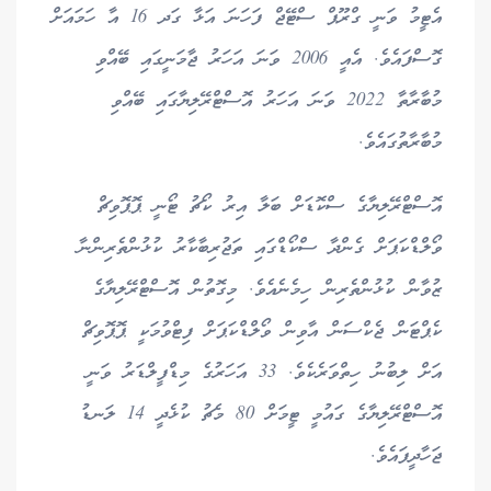
އެޓީމު ވަނީ ގްރޫޕް ސްޓޭޖް ފަހަނަ އަޅާ ގަދ 16 އާ ހަމައަށް
ގޮސްފައެވެ. އެއީ 2006 ވަނަ އަހަރު ޖާމަނީގައި ބޭއްވި
މުބާރާތާ 2022 ވަނަ އަހަރު އޮސްޓްރޭލިޔާގައި ބޭއްވި
މުބާރާތުގައެވެ.
އޮސްޓްރޭލިޔާގެ ސްކޮޑަށް ބަލާ އިރު ކޯޗު ޓޯނީ ޕޮޕޮވިޗް
ވޯލްޑްކަޕަށް ގެންދާ ސްކޯޑްގައި ތަޖުރިބާކާރު ކުޅުންތެރިންނާ
ޒުވާން ކުޅުންތެރިން ހިމެނެއެވެ. މިގޮތުން އޮސްޓްރޭލިޔާގެ
ކެޕްޓަން ޖެކްސަން އާވިން ވޯލްޑްކަޕަށް ފިޓްވުމަކީ ޕޮޕޮވިޗް
އަށް ލިބުނު ހިތްވަރެކެވެ. 33 އަހަރުގެ މިޑްފީލްޑަރު ވަނީ
އޮސްޓްރޭލިޔާގެ ގައުމީ ޓީމަށް 80 މެޗު ކުޅެދީ 14 ލަނޑު
ޖަހާދީފައެވެ.