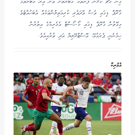
ގިނަ މެޗު ކުޅޭނެ ފުރަތަމަ މުބާރާތަށް ވާނެ އިރު މުބާރާތުގެ
ގްރޫޕް ޑީގައި ވެސް ވާދަވެރި ކުރިމަތިލުންތަކެއް އެބަހުއްޓެވެ.
މިގޮތުން ގްރޫޕް ޑީގައި ކޯ-ހޯސްޓް އެމެރިކާގެ އިތުރުން
ހިމެނެނީ ޕެރަގުއޭ، އޮސްޓްރޭލިޔާ އަދި ތުރުކީއެވެ.
އެމެރިކާ