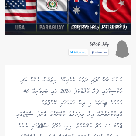
ފީފާ ވޯލްޑްކަޕްގެ ގްރޫޮޕް ޑީ ގައި ހިމެނޭ ޓީމުތައް
މިޒްނާ މުހައްމަދު
follow me
follow me
އަންނަ ބުރާސްފަތި ދުވަހު އެމެރިކާގެ އިތުރުން ކެނެޑާ އަދި
މެކްސިކޯގައި ފަށާ ވޯލްޑްކަޕް 2026 ގައި ބައިވެރިވާ 48
ގައުމުގެ ޓީމުތައް މި ތިން ގައުމުގައި ކޭމްޕްތައް
ގާއިމުކުރަމުންދާ އިރު މިފަހަރުގެ މުބާރާތުގެ ގްރޫޕް ސްޓޭޖްގައި
ޖުމްލަ 72 މެޗު ކުޅޭނެއެވެ. މިއީ، ގްރޫޕް ސްޓޭޖްގައި އެންމެ