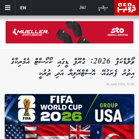
ސިޔާސީ
ހަބަރު
EN
ވޯލްޑްކަޕް 2026: ގްރޫޕް ޑީގައި ކޯހޯސްޓް އެމެރިކާގެ
އިތުރު ޕެރަގުއޭ، އޮސްޓްރޭލިޔާ އަދި ތުރުކީ
06 June 2026, 15:09