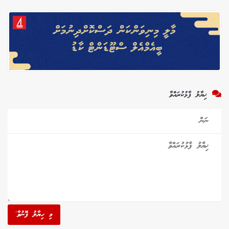
ޚިޔާލު ފާޅުކުރައްވާ
މި ހިޔާލު ފޮނުވާ'