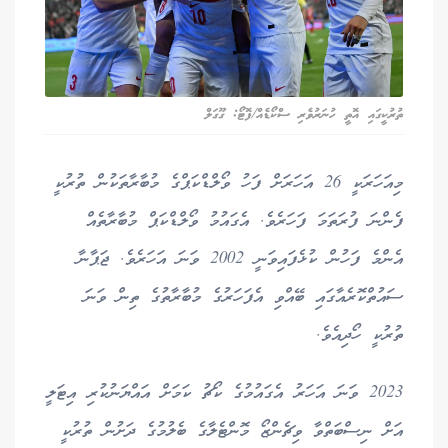
ތުރުކީގައި އޮތީ ހުނަރުވެރި ސްކޯޑެއް/ފޮޓޯ: ގޫގަލް
މިއަހަރަކީ 26 އަހަރަށް ފަހު ވޯލްޑްކަޕްގެ މުބާރާތަކުން ތުރުކީ
ފެންނަ ފުރަތަމަ ފަހަރެވެ. އެގައުމު ވޯލްޑްކަޕް މުބާރާތެއް
އެންމެ ފަހުން ކުޅެފައިވަނީ 2002 ވަނަ އަހަރެވެ. ޖަޕާނާ
ސައުތްކޮރެއާގައި ބޭއްވި އެފަހަރުގެ މުބާރާތުގެ ތިން ވަނަ
ތުރުކީ ހޯދިއެވެ.
2023 ވަނަ އަހަރު އެގައުމުގެ ކޯޗު ކަމަށް އައްޔަނުކުރި އިޓަލީ
އަށް ނިސްބަތްވާ ވިޗެންޒޯ މޮންޓެލާގެ ބެލުމުގެ ދަށުން ތުރުކީ