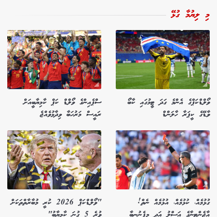
މި ލިޔުމާ ގުޅޭ
ވޯލްޑްކަޕްގެ އެންމެ ގަދަ ޓީމުގައި ކާބޯ
ސްޕެއިންގެ ވޯލްޑް ކަޕް ކާމިޔާބީއަށް
ވާޑޭގެ ކީޕަރާ ހާލަންޑް
ރައީސް މަރުހަބާ ވިދާޅުވެއްޖެ
ގުޅުމެއް، ކުޅުމެއް، އުޅުމެއް ނެތް!
"ވޯލްޑްކަޕް 2026 ކުރީ މުބާރާތްތަކަށް
އާޖެންޓީނާގެ އަސްލު އަދި މިފެނުނީބާ
ވުރެ 5 ގުނަ ކާމިޔާބު"