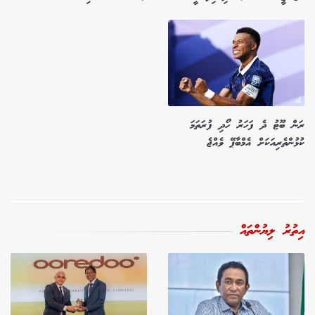
ރަން ބޫޓު ދެ ފަހަރު ހޯދި ފުރަތަމަ
ކުޅުންތެރިއަކަށް އެމްބާޕޭ ވެއްޖެ
އިތުރު ލިޔުންތައް