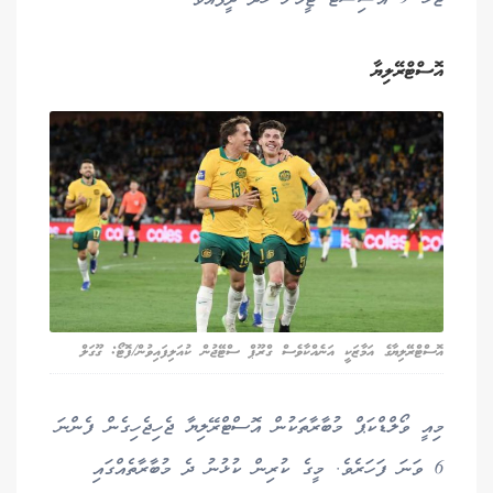
އޮސްޓްރޭލިޔާ
އޮސްޓްރޭލިޔާގެ އަމާޒަކީ އަނެއްކާވެސް ގްރޫޕް ސްޓޭޖުން ކުއަލިފައިވުން/ފޮޓޯ: ގޫގަލް
މިއީ ވޯލްޑްކަޕް މުބާރާތަކުން އޮސްޓްރޭލިޔާ ޖެހިޖެހިގެން ފެންނަ
6 ވަނަ ފަހަރެވެ. މީގެ ކުރިން ކުޅުނު ދެ މުބާރާތެއްގައި