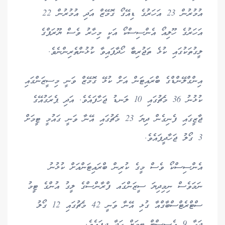
އުމުރުން 23 އަހަރުގެ ޑިއޭގޯ ގޮމޭޒް އަދި އުމުރުން 22
އަހަރުގެ ހޫލިއޯ އެންސިސްކޯ އަކީ މިހާރު ވެސް ޔޫރަޕްގެ
ލީގުތަކުގައި ކުޅެ ތަޖުރިބާ ހޯދާފައިވާ ކުޅުންތެރިންނެވެ.
އިންގްލޭންޑްގެ ބްރައިޓަން އަށް ކުޅޭ ގޮމޭޒް ވަނީ މިސީޒަންގައި
ކުޅުނު 36 މެޗުގައި 10 ލަނޑު ޖަހާފައެވެ. އަދި ޕެރަގުއޭގެ
ޖާޒީގައި ފެނިގެން ދިޔަ 23 މެޗުގައި އޭނާ ވަނީ ގައުމީ ޓީމަށް
3 ގޯލު ޖަހާދީފައެވެ.
އެންސިސްކޯ ވެސް މީގެ ކުރިން ބްރައިޓަންއަށް ކުޅުނު
ނަމަވެސް ނިމިދިޔަ ސީޒަންގައ ފްރާންސްގެ ލީގު އުންގެ ޓީމު
ސްޓްރެޓްސްބާގްއާ ގުޅި އޭނާ ވަނީ 42 މެޗުގައި 12 ގޯލު
ޖަހާ 9 އެސިސްޓް ޓީމަށް ހަދާ ދީފައެވެ.