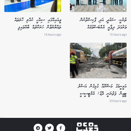
ތުރުކީ، ސައުދީ އަދި ޕާކިސްތާނުން
ވީއައިއޭގައި ސިއްހީ ކުއްލި ހާލަތައް
ވަރުގަދަ ދިފާއީ އެއްބަސްވުމެއް
ތައްޔާރުވާން ހަރަކާތެއް ބާއްވައިފި
16 hours ago
15 hours ago
އަމީނީމަގު މަޝްރޫއާ ގުޅިގެން އަސްލު
ޓީވީން ފަތުރަނީ ދޮގު: އެމްޓީސީސީ
20 hours ago