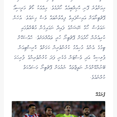
މިއަށްވުރެ ފޮނި ކާމިޔާބީއެއް ހޯދުމެވެ. މިއާއެކު ކޯޗު މަރީސިއޯ
ޕޮޗެޓީނޯއަށް އައިސްފައިވާ ފިއްތުންތައް ވެސް ގިނައެވެ. އެހެން
ނަމަވެސް، ހޯމް ނޭޝަންގެ ފައިދާ ނަގައިގެން މުބާރާތުގައި
ކުރިއެރުން ހޯދުމަށް ޕޮޗެޓީނޯ ހުރީ ތައްޔާރަށެވެ. ހާއްސަކޮށް
ޓީމުގެ އެންމެ މުހިއްމު ކުޅުންތެރިން ކަމަށްވާ ކްރިސްޓިއަން
ޕުލިސިކް އަދި ވެސްޓަން މެކެނީ ފަދަ ކުޅުންތެރިންގެ ފުރިހަމަ
ބޭނުންކޮށްގެން ނަތީޖާތައް ނެރުމަށް ޕޮޗެޓީނޯ މަސައްކަތް
ކުރާނެއެވެ.
ޕެރަގުއޭ