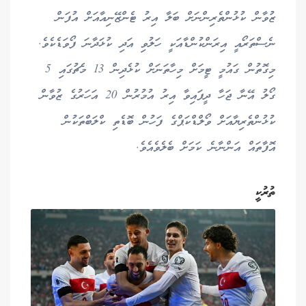
ޒުވާން ކުޅުންތެރިންނަށް ބަލާ އިރު ޓެންޒޭނިއާއަށް އުފަން
ނެސްތަރޯއީ އިރަންކުންޑާއަކީ ހަލުވި އަދި ކުޅަދާނަ ފޯވަޑެކެވެ.
މިގޮތުން ގައުމީ ޓީމަށް މިހާތަނަށް ކުޅެދިން 13 މެޗުގައި 5
ގޯލު އޭނާ ޖަހާ ދީފައިވާ އިރު އުމުރުން 20 އަހަރުގެ ޒުވާން
ކުޅުންތެރިޔާއަށް ވޯލްޑްކަޕްގެ ފަހުން ބޮޑެތި ކްލަބްތަކުން
އޮފާތައް އަންނާނެ ކަމަށް ބެލެވެއެވެ.
ތުރުކީ