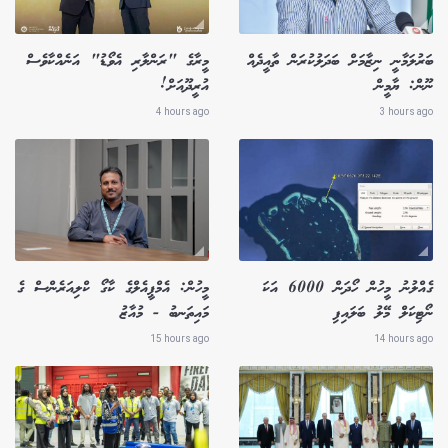
ބަރުލަމާނީ ނިޒާމަށް ބަދަލުކުރަން ތާއީދެއް
މީރާގެ "ރަންލާރި އެވޯޑު" އަނެއްކާވެސް
ނޫން: ޔާމީން
އުރީދޫއަށް!
4 hours ago
3 hours ago
ގެއްލުނު މީހުން ހޯދަން 6000 އަކަ
މީހުން: އެމްޕީއެލްގެ ކާގޯ ކްލިއަރެންސް ގެ
ނޯޓިކަލް މޭލު ބަލައިފި
މައިތަނބު - މުއާޒު
15 hours ago
14 hours ago