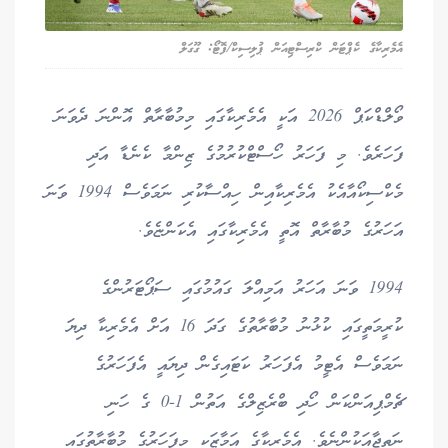
އެމެރިކާގެ ކެޕްޓަން ކްރިސްޓިއަން ޕުލިސިކް/ފޮޓޯ: ގޫގަލް
ވޯލްޑްކަޕް 2026 އަކީ އެމެރިކާގައި މިމުބާރާތް އޮންނަ ދެވަނަ
ފަހަރެވެ. މި ފަހަރު ހޯސްޓްކުރުމުގެ ޒިންމާ ކެނެޑާ އަދި
މެކްސިކޯއާއެކު އެމެރިކާއިން ހިއްސާކުރި ނަމަވެސް 1994 ވަނަ
އަހަރުގެ މުބާރާތް އޮތީ އެމެރިކާގައި އެކަންޏެވެ.
1994 ވަނަ އަހަރު އަމިއްލަ ގައުމުގައި ސަޕޯޓަރުންގެ
ކުރީމަތީގައި ކުޅުނު މުބާރާތުގެ ގަދަ 16 އަށް އެމެރިކާ ދިޔަ
ނަމަވެސް އެޓީމު އެފަހަރު ކަޓައިގެން ދިޔައީ އެފަހަރުގެ
ޗެމްޕިއަންކަން ހޯދި ބްރެޒިލްގެ އަތުން 1-0 ގެ ހަނި
ނަތީޖާއަކުންނެވެ. އެމެރިކާގެ އަމާޒަކީ މިފަހަރުގެ މުބާރާތުގައި