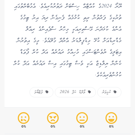
ޔޫރޯ 2024ގެ ކުއާޓާއާ ހިސާބަށް ދަތުރުކުރިއެވެ. އެމުބާރާތުގައި
ތުރުކީގެ ފަރާތުން ރީތި ކުޅުމެއް ފެނިގެން ދިޔަ އިރު ޓީމުގެ
އެންމެ ކުޅަދާނަ މޭސްތިރިއަކީ މިހާރު ސްޕެއިންގެ ރިއާލް
މެޑްރިޑްއަށް ކުޅޭ މިޑްފީލްޑަރު އާރްދާ ގުލޭއެވެ. މީގެ އިތުރުން
އިޓަލީގެ ޔުވެންޓަސްގައި މުހިއްމު ދައުރެއް އަދާ ކުރާ ފޯވަޑް
ކެނާން ޔިލްޑިޒް އަކީ ވެސް ޓީމުގައި އިސް ދައުރެއް އަދާ ކުރާ
ކުޅުންތެރިއެކެވެ.
ކުޅިވަރު
ވޯލްޑް ކަޕް 2026
ފުޓްބޯޅަ
0%
0%
0%
0%