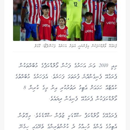
ޕެރަގުއޭ ވޯލްޑްކަޕަކުން މިފެންނަނީ އެތަށް އަހަރެއް ފަހުން/ފޮޓޯ: ގޫގަލް
މިއީ 2010 ވަނަ އަހަރުގެ ފަހުން ވޯލްޑްކަޕްގެ މުބާރާތަކުން
ޕެރަގުއޭ ފެނިގެންދާނެ ފުރަތަމަ ފަހަރެވެ. އެފަހަރުގެ މުބާރާތުގެ
ކުއާޓާއާ ހަމައަށް އެޓީމު ދަތުރުކުރި އިރު މީގެ ކުރިން 8
ވޯލްޑްކަޕަކުން ޕެރަގުއޭ ފެނިގެން ދިޔައެވެ.
ޕެރަގުއޭގެ ވޯލްޑްކަޕް ސްކޮޑަކީ ޒުވާން ސްކޮޑެކެވެ. މިގޮތުން
އެޓީމުގެ އެންމެ މުހިއްމު ދެ ކުޅުންތެރިންގެ ތެރޭގައި ހިމެނޭ