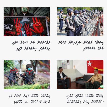
މިޔަންމާ: މުޒާހަރާގެ ބައިވެރިންނާ ދެކޮޅަށް
މުޒާހަރާތަކުގެ ބާރު ކަނޑުވާ ނުލެވި،
ބާރުގެ ބޭނުންކޮށްފި
މިޔަންމާގައި އިންޓަނެޓަށް ދޫދީފި
މިޔަންމާ ބަޣާވާތް: ވައްޓާލި މަދަނީ
މިޔަންމާގެ ބަޣާވާތް ފެއިލް ކުރަން މުޅި
ސަރުކާރަށް އިތުރު ފިއްތުންތަކެއް
ދުނިޔެ މަސައްކަތް އދ ގޮވާލައިފި