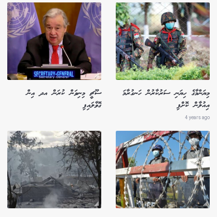
މިޔަންމާގެ ހިޔަނި ސަރުކާރުން ހަނގުރާމަ
ސޫޗީ މިނިވަން ކުރަން އދ އިން
އިއުލާން ކޮށްފި
ގޮވާލައިފި
4 years ago