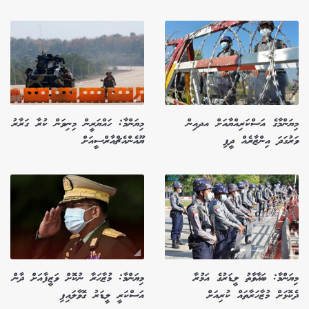
މިޔަންމާގެ އަސްކަރިއްޔާއަށް އދއިން
މިޔަންމާ: ހައްޔަރީން މިނިވަން ކުރާ ގަރާރު
ވަރުގަދަ އިންޒާރެއް ދީފި
ޔޫއެންއެޗްއާރްސީއަށް
މިޔަންމާ: ބަޣާވާތު ލީޑަރުގެ އަމުރާ
މިޔަންމާ: މުޒާޙަރާ ނުކޮށް ވަޒީފާއަށް ދާން
ދެކޮޅަށް މުޒާހަރާތައް ކުރިއަށް
އަސްކަރީ ލީޑަރު ގޮވާލައިފި