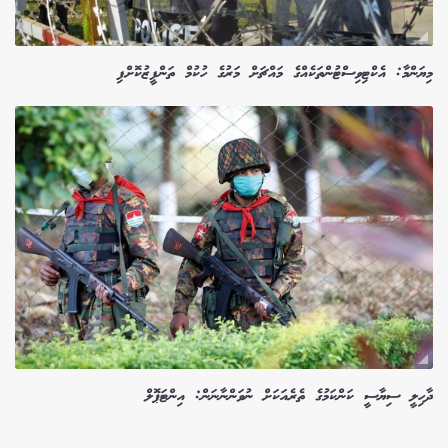
މިޔަންމާ: އެކްޓިވިސްޓުންތަކެއްގެ މައްޗަށް މަރުގެ ހުކުމް ތަންފީޒުކޮށްފި
ދާހިލީ ސިޔާސީ ކަންކަމުގެ ތެރެއަކަށް ނުވަންނާނަން: އިންޓަޕޮލް