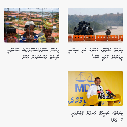
މިޔަންމާ ބަޣާވާތް: ހައްޔަރު ކުރި ސިޔާސީ
މިޔަންމާ ބަޣާވާތް:ބަންގްލަދޭޝް ބޭނުންވަނީ
ލީޑަރުންގެ ހާލަކީ ކޮބާ؟
ރޯހިންޏާ މައްސަލައަށް ހައްލު
މިޔަންމާ: ނަޝީދުގެ ހަނދާން ފެބުރުއަރީ
7 އަށް!