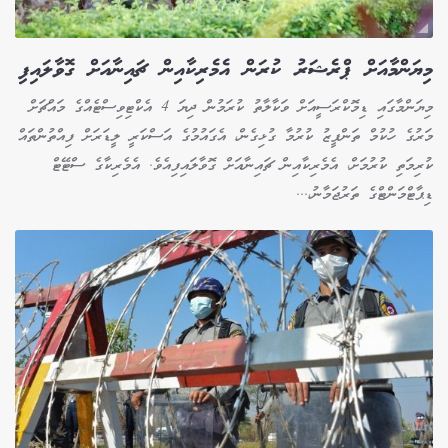
މިޔަންމާއަށް ޕްރެޝަރު ކުރަން އެމެރިކާއިން ޗައިނާއަށް ގޮވާލައިފި
މިޔަންމާގައި ޑިމޮކްރަސީއަށް ވަކާލާތު ކުރަމުން ދިޔަ 4 އެކްޓިވިސްޓެއްގެ މައްޗަށް
މަރުގެ ހުކުމް ތަންފީޒު ކުރުމާ ގުޅިގެން، އެގައުމުގެ އަސްކަރީ ލީޑަރަށް ފިއްތުންތައް
ކުރިމަތި ކުރުމަށް، އެމެރިކާއިން ޗައިނާއަށް ގޮވާލައިފިއެވެ. އެމެރިކާގެ ސްޓޭޓް
ޑިޕާޓްމަންޓްގެ ތަރުޖަމާނު،...