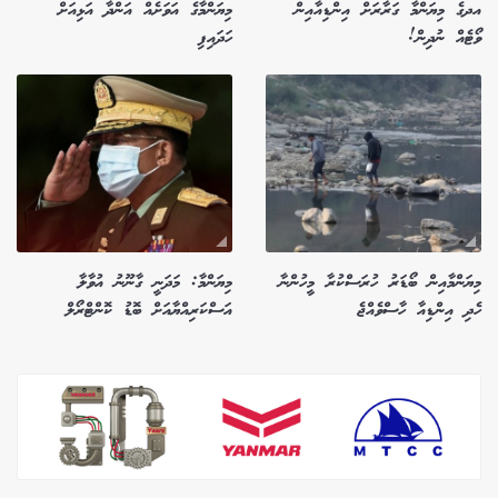
އދގެ މިޔަންމާ ގަރާރަށް އިންޑިއާއިން
މިޔަންމާގެ އަވަށެއް އަންދާ އަޅިއަށް
ވޯޓެއް ނުދިން!
ހަދައިފި
މިޔަންމާއިން ބޯޑަރު ހުރަސްކުރާ މީހުންނާ
މިޔަންމާ: މަދަނީ ގާނޫނު އުވާލާ
ހެދި އިންޑިއާ ހާސްވެއްޖެ
އަސްކަރިއްޔާއަށް ބޮޑު ކޮންޓްރޯލް