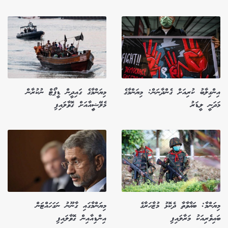
އިންގިލާބު ކުރިއަށް ގެންދާނަން: މިޔަންމާގެ
މިޔަންމާގެ ގައިދީން ޑީޕޯޓް ނުކުރާން
މަދަނީ ލީޑަރު
މެލޭޝީިއާއަށް ގޮވާލައިފި
މިޔަންމާ: ބަޣާވާތާ ދެކޮޅު މުޒާހަރާގެ
މިޔަންމާގައި ގާނޫނު ނަގަހައްޓަން
ބައިވެރިއަކު މަރާލައިފި
އިންޑިއާއިން ގޮވާލައިފި