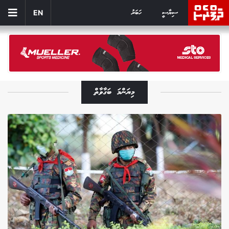
ސިޔާސީ
ހަބަރު
EN
މިޔަންމަ ބަގާވާތް