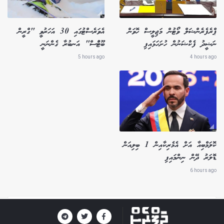
ޕްރެފެރެންޝަލް ވޯޓުން މަޖިލީސް ހޮވަން
އެވަރެސްޓުގައި 30 އަހަރުވީ "ގްރީން
ނަޝީދު ފެކްޝަނުން ހުށަހަޅައިފި
ބޫޓުްސް" އަނބުރާ ގެންނަނީ
5 hours ago
4 hours ago
ކޮލަމްބިއާ އަށް އެމެރިކާއިން 1 ބިލިއަން
ޑޮލަރު ދޭން ނިންމައިފި
6 hours ago