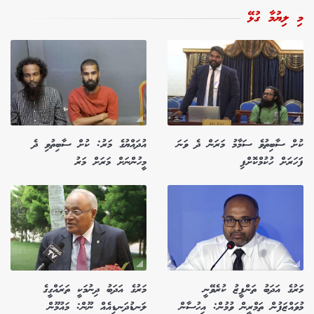
މި ލިޔުމާ ގުޅޭ
ކުށް ސާބިތުވެ ސަމާމު މަރަން ދެ ވަނަ
އުދައްޔުގެ މަރު: ކުށް ސާބިތުވި ދެ
ފަހަރަށް ހުކުމްކޮށްފި
މީހުންނަށް މަރަށް މަރު
މަރުގެ އަދަބު ތަންފީޒު ކުރެވޭނީ
މަރުގެ އަދަބު ދިނުމަކީ ތަރައްގީގެ
މުވައްޒަފުން ތަމްރީން ވުމުން: އިހުސާން
ލަނޑުދަނޑިއެއް ނޫން: މައުމޫން