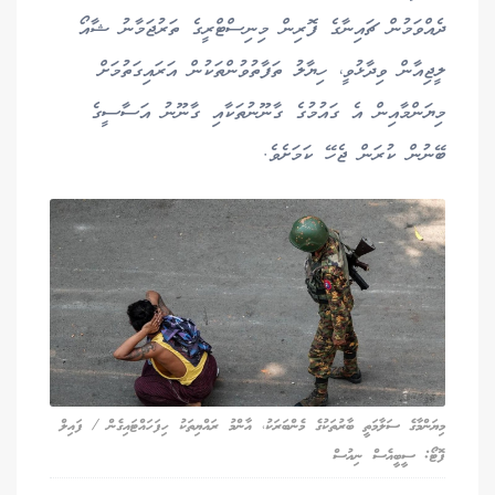
ދެއްވަމުން ޗައިނާގެ ފޮރިން މިނިސްޓްރީގެ ތަރުޖަމާނު ޝާއޯ
ލީޖިއާން ވިދާޅުވީ، ހިޔާލު ތަފާތުވުންތަކުން އަރައިގަތުމަށް
މިޔަންމާއިން އެ ގައުމުގެ ގާނޫނުތަކާއި ގާނޫނު އަސާސީގެ
ބޭނުން ކުރަން ޖެހޭ ކަމަށެވެ.
މިޔަންމާގެ ސަލާމަތީ ބާރުތަކުގެ މެންބަރަކު، އާންމު ރައްޔިތަކު ހިފަހައްޓައިގެން / ފައިލް
ފޮޓޯ: ސީބީއެސް ނިއުސް