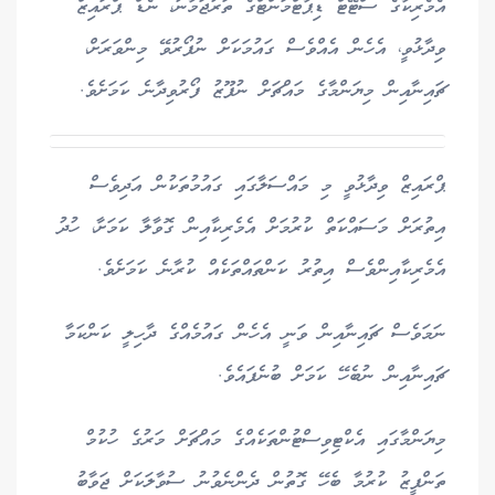
އެމެރިކާގެ ސްޓޭޓް ޑިޕާޓްމަންޓްގެ ތަރުޖަމާނު، ނެޑް ޕްރައިޒް
ވިދާޅުވީ، އެހެން އެއްވެސް ގައުމަކަށް ނުފޯރުވޭ މިންވަރަށް،
ޗައިނާއިން މިޔަންމާގެ މައްޗަށް ނުފޫޒު ފޯރުވިދާނެ ކަމަށެވެ.
ޕްރައިޒް ވިދާޅުވީ މި މައްސަލާގައި ގައުމުތަކުން އަދިވެސް
އިތުރަށް މަސައްކަތް ކުރުމަށް އެމެރިކާއިން ގޮވާލާ ކަމަށާ، ހުދު
އެމެރިކާއިންވެސް އިތުރު ކަންތައްތަކެއް ކުރާނެ ކަމަށެވެ.
ނަމަވެސް ޗައިނާއިން ވަނީ އެހެން ގައުމެއްގެ ދާހިލީ ކަންކަމާ
ޗައިނާއިން ނުބެހޭ ކަމަށް ބުނެފައެވެ.
މިޔަންމާގައި އެކްޓިވިސްޓުންތަކެއްގެ މައްޗަށް މަރުގެ ހުކުމް
ތަންފީޒު ކުރުމާ ބެހޭ ގޮތުން ދެންނެވުނު ސުވާލަކަށް ޖަވާބު