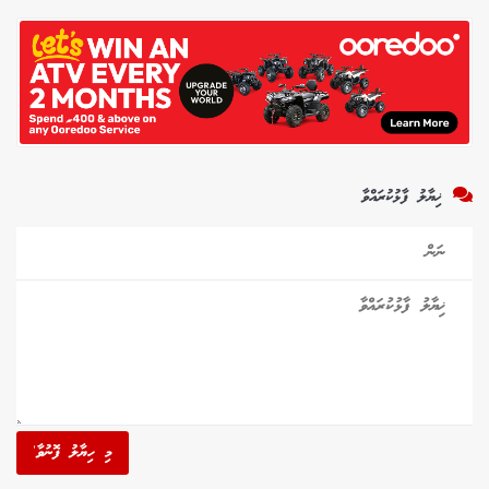
ޚިޔާލު ފާޅުކުރައްވާ
މި ހިޔާލު ފޮނުވާ'