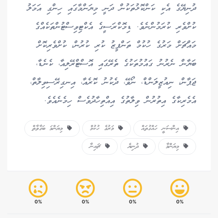
ދުނިޔޭގެ އެކި ކަންކޮޅުތަކުން ދަނީ މިޔަންމާގައި ހިންގި އަމަލު
ކުށްވެރި ކުރަމުންނެވެ. ޑިމޮކްރަސީގެ އެކްޓިވިސްޓުންތަކެއްގެ
މައްޗަށް މަރުގެ ހުކުމް ތަންފީޒު ކުރި ކުރުން، ކުށްވެރިކޮށް
ބަޔާން ނެރުނު ގައުމުތަކުގެ ތެރޭގައި އޮސްޓްރޭލިއާ، ކެނެޑާ،
ޖަޕާން، ނިއުޒީލަންޑް، ނޯވޭ، ދެކުނު ކޮރެއާ، އިނގިރޭސިވިލާތް،
އެމެރިކާގެ އިތުރުން ވިލާތުގެ އިއްތިހާދުވެސް ހިމެނެއެވެ.
އިންސަނީ ހައްގުތައް
މަރުގެ ހުކުމް
މިޔަންމަ ބަގާވާތް
މިޔަންމާ
ދުނިޔެ
ޗައިނާ
0%
0%
0%
0%