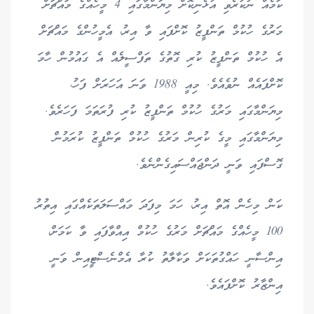
ކަމެއް ނުކުރެވި އުޅެނިކޮށް މިޔަންމާގައި 4 މީހެއްގެ މައްޗަށް
މަރުގެ ހުކުމް ތަންފީޒު ކޮށްފައި ވާ އިރު، އެމީހުންގެ މައްޗަށް
އެ ހުކުމް ތަންފީޒު ކުރި ގޮތުގެ ތަފްސީލެއް އެ ގައުމުން ހާމަ
ކޮށްފައެއް ނުވެއެވެ. މިއީ 1988 ވަނަ އަހަރަށް ފަހު،
މިޔަންމާގައި މަރުގެ ހުކުމް ތަންފީޒު ކުރި ފުރަތަމަ ފަހަރެވެ.
މިޔަންމާގައި މީގެ ކުރިން މަރުގެ ހުކުމް ތަންފީޒު ކުރަމުން
ގޮސްފައި ވަނީ ދަންޖައްސައިގެންނެވެ.
ކަން މިހެން އޮތް އިރު، ހަމަ މިފަދަ މައްސަލަތަކެއްގައި އިތުރު
100 މީހެއްގެ މައްޗަށް މަރުގެ ހުކުމް އިއްވާފައި ވާ ކަމަށް،
އިންސާނީ ހައްގުތަކަށް ވަކާލާތު ކުރާ އެމްނެސްޓީއިން ވަނީ
އިންޒާރު ކޮށްފައެވެ.