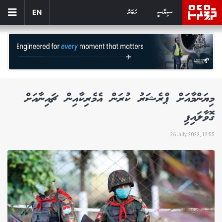
ސިޔާސީ
ހަބަރު
EN
މިޔަންމާއަށް ޕްރެޝަރު ކުރަން އެމެރިކާއިން ޗައިނާއަށް
ގޮވާލައިފި
26 July 2022, 12:55