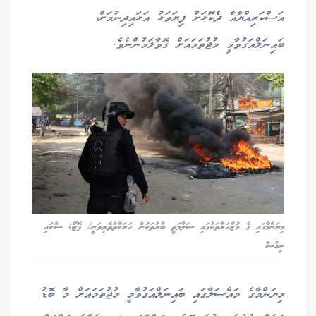
އަސްކަރިއްޔާއާ ދެކޮޅަށް ފިޔަވަޅު އަޅައިދިނުމަށް،
ބައިނަލްއަގުވާމީ މުޖުތަމައަށް ގޮވާލަމުންނެވެ.
މިޔަންމާގައި ގެ މުޒާހަރާތަކުގައި ސަލާމަތީ ބާރުތަކުން ހަރަކާތްތެރިވަނީ/ ފޮޓޯ: ސްކައި
ނިއުސް
މިޔަންމާގެ މައްސަލާގައި ބައިނަލްއަގުވާމީ މުޖުތަމައަށް މާ ބޮޑު