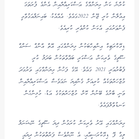
ކުރާނެ ކަން މިޔަންމާގެ އަސްކަރިއްޔާއިން އެންމެ ފުރަތަމަ
އިއުލާން ކުރީ ޖޫން 2022ގައެވެ. އެއާއެކު، ބައިނަލްއަގުވާމީ
ފެންވަރުގައި އެކަން ކުށްވެރި ކުރިއެވެ.
ޑިމޮކްރަޓިކް އިންތިހާބަކުން މިޔަންމާގައި އޮތް އާންގް ސަންގް
ސޫޗީގެ ވެރިކަން، އަސްކަރީ ބަޣާވާތަކުން ބަދަލު ކުރީ
ފެބުރުއަރީ 2021 ގައެވެ. އޭގެ ފަހުން މިޔަންމާގައި ވަރުގަދަ
މުޒާހަރާތަކެއް ކުރިއަށް ގެންދިޔަ ނަމަވެސް، އަސްކަރިއްޔާއިން
ވަނީ ބާރުގެ ބޭނުން ކޮށް، މުޒާހަރާތަކުގެ އަޑު، މުޅިންހެން
ކަނޑުވާލާފައެވެ.
މިޔަންމާގައި އޭރު ވެރިކަން ކުރަމުން ދިޔަ ސޫޗީގެ ނޭޝަނަލް
ލީގް ފޮ ޑިމޮކްރަސީއާއި، އެ ނޫންވެސް ފަރާތްތަކުން ދިޔައީ