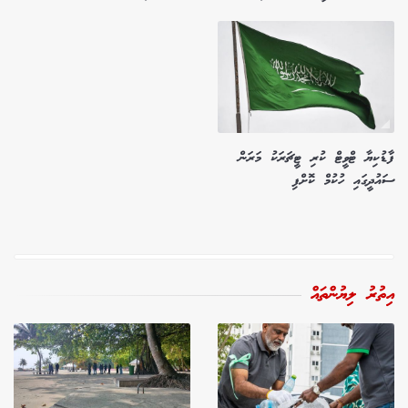
ފާޑުކިޔާ ޓްވީޓް ކުރި ޓީޗަރަކު މަރަން
ސައުދީގައި ހުކުމް ކޮށްފި
އިތުރު ލިޔުންތައް