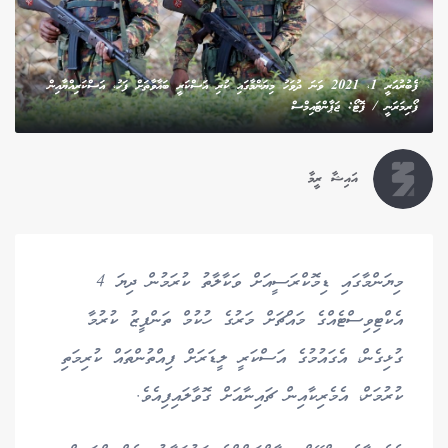
ފެބުރުއަރީ 1، 2021 ވަނަ ދުވަހު މިޔަންމާގައި ކުރި އަސްކަރީ ބަޣާވާތަށް ފަހު، އަސްކަރިއްޔާއިން
ފޯރިމަރަނީ / ފޮޓޯ: ޖަޕާންޓައިމްސް
އައިޝާ ރީމާ
މިޔަންމާގައި ޑިމޮކްރަސީއަށް ވަކާލާތު ކުރަމުން ދިޔަ 4
އެކްޓިވިސްޓެއްގެ މައްޗަށް މަރުގެ ހުކުމް ތަންފީޒު ކުރުމާ
ގުޅިގެން، އެގައުމުގެ އަސްކަރީ ލީޑަރަށް ފިއްތުންތައް ކުރިމަތި
ކުރުމަށް، އެމެރިކާއިން ޗައިނާއަށް ގޮވާލައިފިއެވެ.