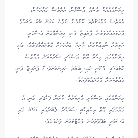
މިޔަންމާއާއެކު އާންމު އުސޫލުން، އެއްވެސް ގައުމަކުން،
އެއްވެސް މުއާމަލާތެއް ކޮށްގެން ނުވާނެ ކަމަށް ބާރު އަޅުއްވާ
ވާހަކަދައްކަވަމުން ޕްރައިޒް ވަނީ، މިޔަންމާއަށް އަސްކަރީ
ހަތިޔާރު ނުވިއްކުމަށް، ހުރިހާ ގައުމަކަށް ގޮވާލައްވާފައެވެ. އަދި
މިޔަންމާގައި މިހާރު އޮތް އަސްކަރީ ސަރުކާރަށް އެއްވެސް
ހާލެއްގައި ގާނޫނީ ހައިސިއްޔަތު ނުދިނުމަށްވެސް ޕްރައިޒް ވަނީ
ގައުމުތަކަށް ގޮވާލައްވާފައެވެ.
މިޔަންމާގައި އަސްކަރީ ވެރިކަމެއް ކުރަން ފަށާފައި ވަނީ އެ
ގައުމުގައި އޮތް އިންތިހާބީ ސަރުކާރު، ފެބުރުއަރީ 2021 ގައި
އަސްކަރީ ބަޣާވާތަކުން ވައްޓާލުމަށް ފަހުގައެވެ.