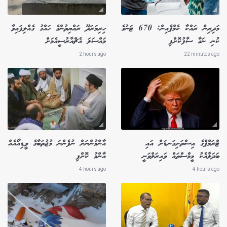
މަދިރިން ރައްކާ ކެމްޕެއިން: 670 ޓަނުގެ
ހިރިމަރަދޫ ރައްޔިތުންގެ ހައްގު ގެއްލިފައިވާ
ކުނި ނަގާ ސާފުކޮށްފި
މައްސަލަ އެޗްއާރުސީއެމަށް
2 hours ago
22 minutes ago
ޓްރަމްޕްގެ އިސްތަށިގަނޑަށް އައި
އާންމުންނަށް ނުފެންނަ މުޖުތަބާގެ ވީޑިއޯއެއް
ބަދަލާއެކު މީމްސްތައް ވައިރަލްވަނީ
އާންމު ކޮށްފި
4 hours ago
4 hours ago