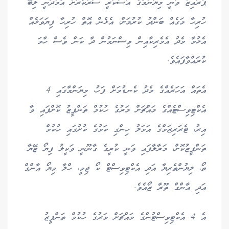
ޕްރައިޒް ވަނީ މިޔަންމާގެ އަސްކަރީ ސަރުކާރަށް އާމްދަނީ ލިބޭ
ހުރިހާ މަގެއް ބަންދު ކުރުމަށް، އެޅެން އޮތް ހުރިހާ ފިޔަވަޅެއް
އެޅުމާ މެދު އެމެރިކާއިން ވިސްނަމުން ދާ ކަން ވެސް ހާމަ
ކުރައްވާފައެވެ.
އެތައް އަހަރެއްގެ މެދު ކެނޑުމަށް ފަހު، މިޔަންމާގައި 4
އެކްޓިވިސްޓެއްގެ މައްޗަށް މަރުގެ ހުކުމް ތަންފީޒު ކޮށްފައި ވާ
އިރު، ޓެރަރިޒަމްގެ އަމަލު ހިންގި ކަމުގެ ކުށުގައި ހުކުމް
ތަންފީޒުކޮށް، މަރާލާފައި ވަނީ ކުރީގެ ގާނޫނީ ވަކީލު ފިޔޯ ޒޭޔާ
ތޯ، ލިޔުންތެރިޔާ އަދި އެކްޓިވިސްޓް ކޯ ޖިމީ، ހްލާ މިޔޯ އާންގް
އަދި އާންގް ތޫރާ ޒޯއެވެ.
އެ 4 އެކްޓިވިސްޓުންގެ މައްޗަށް މަރުގެ ހުކުމް ތަންފީޒު