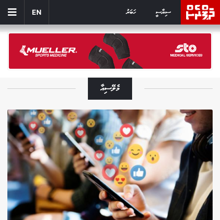
ސިޔާސީ
ހަބަރު
EN
މެލޭސިއާ