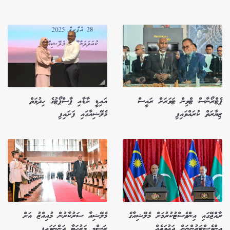
ޕެޓްރޯނާސް ޓްވިން ޓަވަރަށް ރައީސް
އައިޑީ ކާޑާއި ޕާސްޕޯޓުގެ ހިދުމަތް
ޒިޔާރަތް ކުރައްވައިފި
މެލޭޝިއާގައި ފަށައިފި
ރާއްޖޭގައި އިންވެސްޓުކުރުމަށް މެލޭޝިއާގެ
މެލޭޝިއާ ސަރުކާރުން މުއިއްޒު އަށް
އިންވެސްޓަރުންނަށް ދައުވަތެއް
ރަސްމީ މަރުހަބާ ދަންނަވައިފި