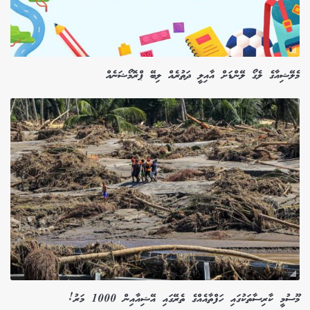
މެލޭޝިއާގެ ލެގޯ ލޭންޑަށް އާއިލީ ދަތުރެއް ލިބޭ ޕްރޮމޯޝަނެއް
މޫސުމީ ކާރިސާތަކުގައި ހަފްތާއެއްގެ ތެރޭގައި އޭޝިއާއިން 1000 މަރު!