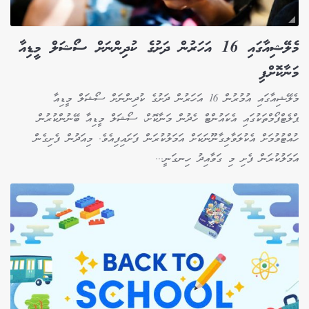
މެލޭޝިއާގައި 16 އަހަރުން ދަށުގެ ކުދިންނަށް ސޯޝަލް މީޑިއާ
މަނާކޮށްފި
މެލޭޝިއާގައި އުމުރުން 16 އަހަރުން ދަށުގެ ކުދިންނަށް ސޯޝަލް މީޑިއާ
ޕްލެޓްފޯމްތަކުގައި އެކައުންޓް ހެދުން މަނާކޮށް، ސޯޝަލް މީޑިއާ ބޭނުންކުރުން
ހުއްޓުވުމަށް އެކުލަވާލިގާނޫނަކަށް އަމަލުކުރަން ފަށައިފިއެވެ. މިއަދުން ފެށިގެން
އަމަލުކުރަން ފެށި މި ގަވާއިދު ހިނގަނީ...