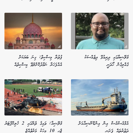
މެލޭޝިޔާގައި ދިރިއުޅޭ ދިވެއްސަކު
ޕުތުރާ މިސްކިތް: ގިނަ ބަޔަކަށް
ގެއްލިގެން ހޯދަނީ
އެއްފަހަރާ ނަމާދުކޮށްލެވޭ މިސްކިތެއް
އެމްއެސްއެސް އިން އިންޑޮނޭޝިއާއަށް
މެލޭޝިއާ: ވައިގެ ތެރޭގައި 2 ހެލިކޮޕްޓަރު
ދަތުރުތައް ފަށަނީ
ޖެހި 10 މީހަކު މަރުވެއްޖެ