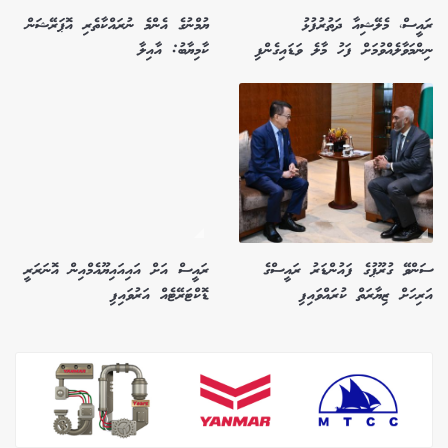
ރައީސް، މެލޭޝިއާ ދަތުރުފުޅު
ޔުމްނުގެ އެންމެ ނުރައްކާތެރި އޮޕަރޭޝަން
ނިންމަވާލެއްވުމަށް ފަހު މާލެ ވަޑައިގެންފި
ކާމިޔާބު: އާއިލާ
ސަންވޭ ގުރޫޕުގެ ފައުންޑަރު ރައީސްގެ
ރައީސް އަށް އައިއައިޔޫއެމްއިން އޮނަރަރީ
އަރިހަށް ޒިޔާރަތް ކުރައްވައިފި
ޑޮކްޓަރޭޓެއް އަރުވައިފި