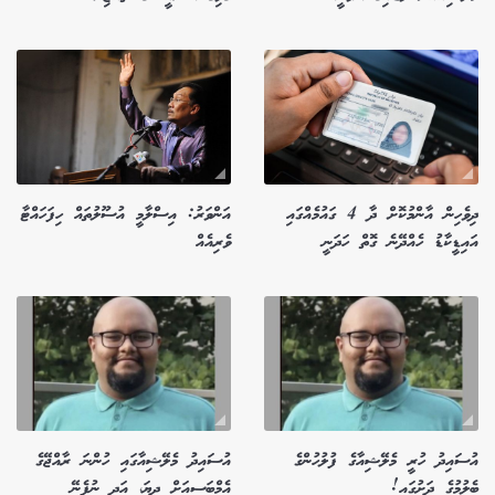
ދިވެހިން އާންމުކޮށް ދާ 4 ގައުމެއްގައި
އަންވަރު: އިސްލާމީ އުސޫލުތައް ހިފަހައްޓާ
އައިޑީކާޑު ހެއްދޭނެ ގޮތް ހަދަނީ
ވެރިއެއް
އުސައިދު ހުރީ މެލޭޝިއާގެ ފުލުހުންގެ
އުސައިދު މެލޭޝިއާގައި ހުންނަ ރާއްޖޭގެ
ބެލުމުގެ ދަށުގައި!
އެމްބަސީއަށް ދިޔަ، އަދި ނުފެނޭ