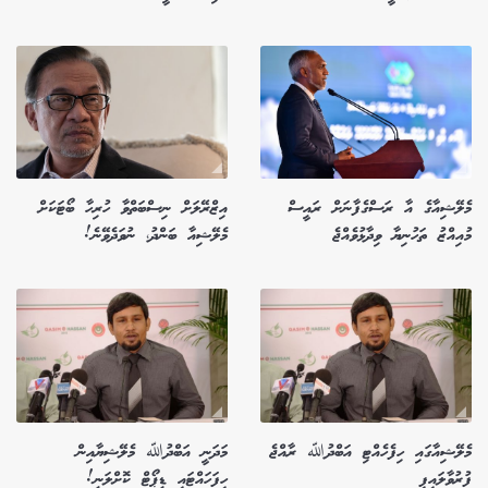
މެލޭޝިއާގެ އާ ރަސްގެފާނަށް ރައީސް
އިޒްރޭލަށް ނިސްބަތްވާ ހުރިހާ ބޯޓަކަށް
މުއިއްޒު ތަހުނިޔާ ވިދާޅުވެއްޖެ
މެލޭޝިއާ ބަންދު، ނުވަދެވޭނެ!
މެލޭޝިއާގައި ހިފެހެއްޓި އަބްދުﷲ ރާއްޖެ
މަދަނީ އަބްދުﷲ މެލޭޝިޔާއިން
ފުރުވާލައިފި
ހިފަހައްޓައި ޑީޕޯޓް ކޮށްލަނީ!