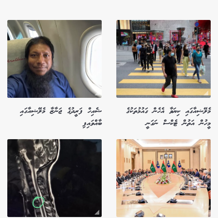
މެލޭޝިއާގައި ކިޔަވާ އެހެން ގައުމުތަކުގެ
ޝެއިހް ފަރީދުގެ ޖަނާޒާ މެލޭޝިއާގައި
މީހުން އަތުން ޓެކްސް ނަގަނީ
ބާއްވައިފި