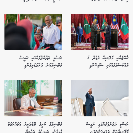
ރާއްޖެއާއި މެލޭޝިއާ ދެމެދު 5
ރަސްމީ ދަތުރުފުޅެއްގައި ރައީސް
އެއްބަސްވުމެއްގައި ސޮއިކޮށްފި
މެލޭޝިއާއަށް ފުރާވަޑައިގެންފި
ރަސްމީ ދަތުރުފުޅެއްގައި ރައީސް
މެލޭޝިއާގެ ކުރީގެ ބޮޑުވަޒީރު އަވަހާރަވުމާ
މެލޭޝިއާއަށް ވަޑައިގަންނަވަނީ
ގުޅިގެން، ރައީސްގެ ތައުޒިޔާ