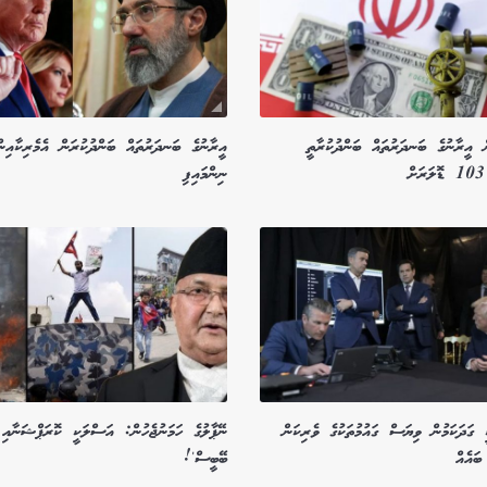
ން އީރާނުގެ ބަނދަރުތައް ބަންދުކުރާތީ
އީރާނުގެ ބަނދަރުތައް ބަންދުކުރަން އެމެރިކާއިން
ނިންމައިފި
ީ ގަދަކަމުން ވިޔަސް ގައުމުތަކުގެ ވެރިކަން
ނޭޕާލުގެ ހަމަނުޖެހުން: އަސްލަކީ ކޮރަޕްޝަނާއި 
ބައެއް
ބޭބީސް'!