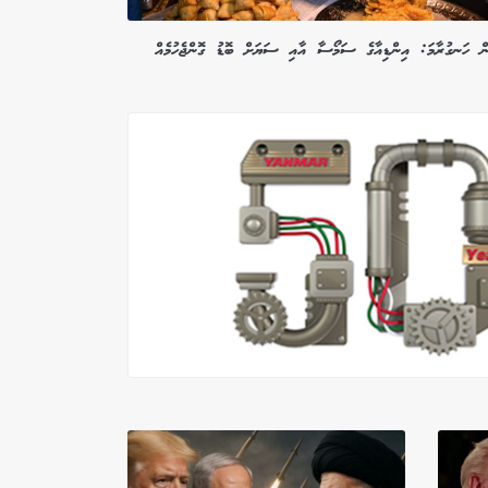
ން ހަނގުރާމަ: އިންޑިއާގެ ސަމޯސާ އާއި ސަޔަށް ބޮޑު ގޮންޖެހުމެއް