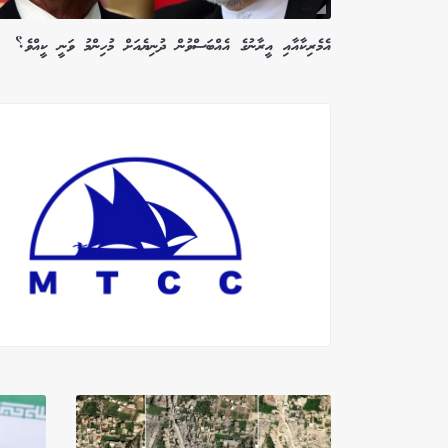
އެމެރިކާއާއި އީރާނުގެ އެއްބަސްވުން ދުނިޔެއަށް މުހިންމު ވަނީ ކީއްވެ؟