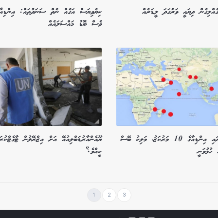
އްލިގެން ދިޔައީ ވަރުގަދަ ލީޑަރެއް
ކިޔެވިޔަސް އަގެއް ނެތް ސަނަދުތައް: އިންޑިއާއ
ވެސް ބޮޑު މައްސަލައެއް
ރާއްޖެ ވަށައި އިންޑިއާގެ 10 މަރުކަޒު، މަލިކު ބޭސް
ޔޫއެންއާރުޑަބްލިއުއޭ އަށް އިޒްރޭލުން ޓާގެޓްކުރަ
 ހުޅުވަނީ
ކީއްވެ؟
1
2
3