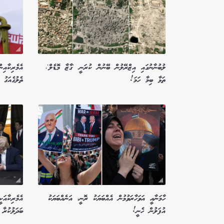
ލުބުނާނުގައި އިޒްރޭލުން ބޭނުން ކުރަނީ 'ގާޒާ މޮޑެލް'،
އެމެރިކާއި
ތަޅާ ބިމާ ހަމަ!
ތެލުގެއަގު 103 ޑޮލަރަށް
ހާމަނާއީ އަވަހާރަވުމުން އެއްބަޔަކު ރޮނީ، އަނެއްބަޔަކު
އެމެރިކާއަކ
އުފަލުން ހެނީ!
ބަދަލުކުރާ 