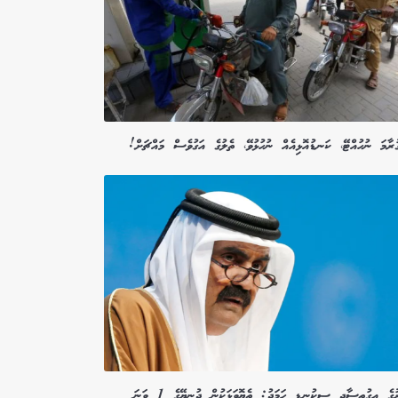
ރާމަ ނުހުއްޓޭ، ކަނޑުއޮޅިއެއް ނުހުޅުވޭ، ތެލުގެ އަގުވެސް މައްޗަށް!
ގަތަރުގެ އިގުތިސާދީ ސިކުނޑި ހަމަދު: ތެޔޮވަޅަކުން ދުނިޔޭގެ 1 ވަނަ