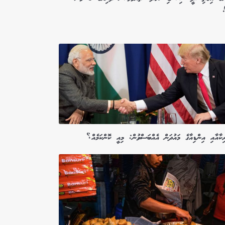
!
ިކާއާއި އިންޑިއާގެ މައުދަން އެއްބަސްވުން: މިއީ ކޮންކަމެއް؟