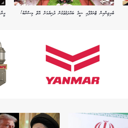
ބެއިޖިންއިން ޓްރަމްޕާއި ޝީގެ ބައްދަލުވުމުން ދުނިޔެއަށް އޮތް މިސްރާބު!
އީރާ