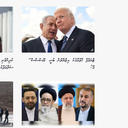
ޓްރަމްޕް ހޮވުމާއެކު އިޒްރޭލުން ބުނީ، 'ޔޭސްސްސް"
ކުދިންމެރި 
އޭ!
ސަލާމަތްކުރ