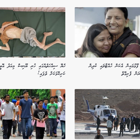
ފޫޅުމައިން އެކަން ހުއްޓާލައި ކުދިން
ހެޔޮ ސިއްހަތެއްގައި ހުރި ޔޫނިސް މިއަދު އޮތީ
ަން ފެށިގޮތް
ކަށިކޮޅަކަށް ވެފައި!