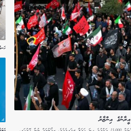
ހަނގު
ީރާނުގެ އިންޒާރު
ފާއިތުވި ފެބްރުއަރީ މަހުން ފެށިގެން އެމެރިކާ އަދި އިޒްރޭލުން އީރާނަށް 13،000 އަށްވުރެ ގިނަ ހަމަލާ ދީފައިވެއެވެ. ރިޕޯޓުތައް ބުނާ ގޮތުގައި،