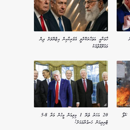
ހާމަނާއީ އަވަހާރަކޮށްލީ އެމެރިކާއިން އިޒްރޭލަށް ދިން
މައުލޫމާތާއެކު
'ނެޕޯ
20 އަހަރު ތެރޭ 1 މިލިއަން މީހުން މަރާ 5.8
ޓްރިލިއަން ހަނގުރާމައަށް!