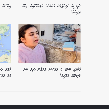
ރައީސީގެ ހެލިކޮޕްޓަރު ވެއްޓުން: ގަޑިއެއްހާއިރު އިމާމު
އިރާނަށް ގެ
ދިރިއޮތް!
ގާޒާގައި ކޮންމެ 6 ދުވަހަކުން ޤުރުއާން ހަތިމް ކުރާ
މަރިޔަމްގެ އުއްމީދު!
ބުދަ ދުވަހު