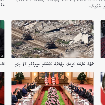
އަށް
ި ނުވާއިރު...
ޗާޓުން ނުފެންނަ ހަގީގަތް: އިޒްރޭލުން ލުބުނާނާއި ސީރިއާއާއި ގާޒާ ހިފަނީ
އެމެރ