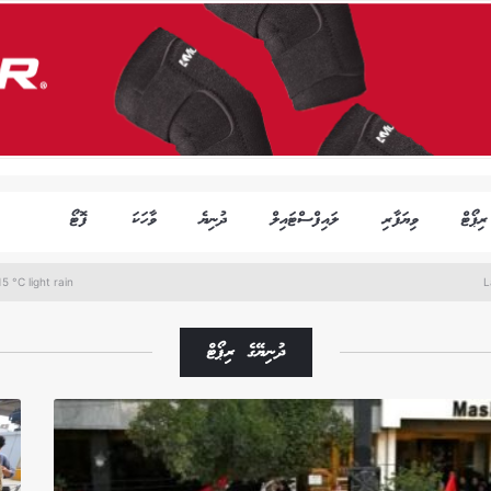
ރިޕޯޓް
ވިޔަފާރި
ލައިފްސްޓައިލް
ދުނިޔެ
ވާހަކަ
ފޮޓޯ
5 °C light rain
L
ދުނިޔޭގެ ރިޕޯޓް