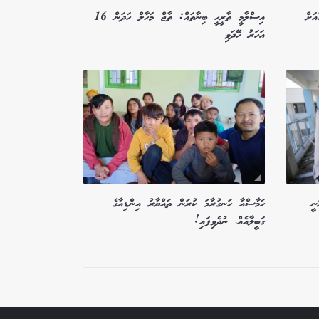
ަށް
އިސްލާމީ ތާރީހީ ބިނާތައް: ތާޖް މަހާލް ހަދަން 16
އަހަރު ހޭދަވި
ނީ
ހަމާސްއާ ހަނގުރާމަ ކުރަން ތައްޔާރު އިންޑިއާގެ
ގަބީލާއެއް، ނުދެވިފައި!