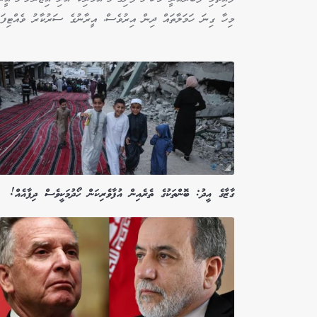
މިހާ ގިނަ ހަމަލާތައް ދިން އިރުވެސް، އީރާނުގެ ސަރުކާރު ވެއްޓިފައ
ގާޒާގެ އީދު: ބޮންތަކުގެ ތެރެއިން އުފާވެރިކަން ހޯދުމަކީވެސް ދިފާއެއް!