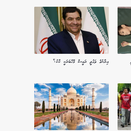
އިރާނުގެ ވަގުތީ ރައީސް މޮހްބަރަކީ ކާކު؟