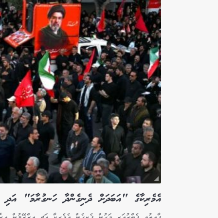
އެމެރިކާގެ "އަބަދަށް ދެނިގެންދާ ހަނގުރާމަ" އަދި އ