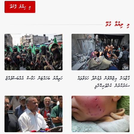
މި ހިޔާލު ފޮނުވާ'
މި ލިޔުމާ ގުޅޭ
ގާޒާއަށް އިޒްރޭލުން ދެމުންދާ ހަމަލާތައް
ހަތިޔާރު ބަހައްޓަން ހަމާސް އެއްބަސްވެއްޖެ
ސަރުކާރުން ކުށްވެރިކޮށްފި