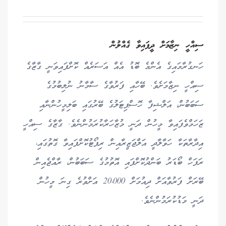
ސިއްހީ ނިޒާމަށް ދީފައިވާ ގެއްލުން
ހަނގުރާމައިގެ އެންމެ ބޮޑު އެއް އަސަރެއް ކޮށްފައިވަނީ ގާޒާގެ
ސިއްހީ ނިޒާމަށެވެ. ބޭހާއި ފަރުވާގެ ސާމާނު ނުލިބުމުގެ
ސަބަބުން، އަލްޝިފާ ހޮސްޕިޓަލުގެ ބޭރުގައި ބަލިމީހުންނާއި
ޒަހަމްވެފައިވާ މީހުން ދަނީ މުޒާހަރާކުރަމުންނެވެ. ގާޒާގެ ސިއްހީ
އިދާރާތަކާ ހަވާލާދީ އަލްޖަޒީރާއިން ރިޕޯޓުކޮށްފައިވާ ގޮތުގައި،
ރަފަހް ބޯޑަރު ބަންދުކޮށްފައި އޮތުމުގެ ސަބަބުން، ރާއްޖެއިން
ބޭރަށް ފަރުވާއަށް ދިއުމަށް 20،000 އަށްވުރެ ގިނަ މީހުން
ދަނީ މަޑުކުރަމުންނެވެ.