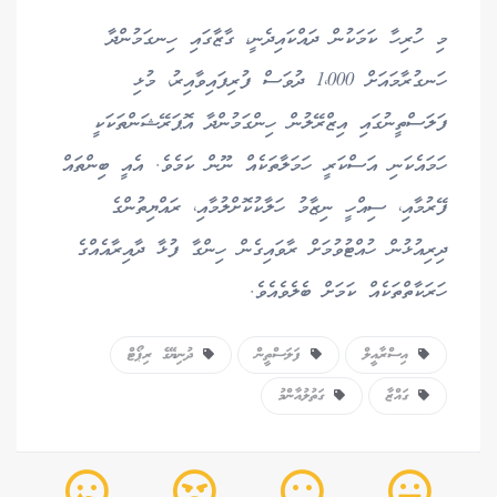
މި ހުރިހާ ކަމަކުން ދައްކައިދެނީ، ގާޒާގައި ހިނގަމުންދާ
ހަނގުރާމައަށް 1،000 ދުވަސް ފުރިފައިވާއިރު، މުޅި
ފަލަސްތީނުގައި އިޒްރޭލުން ހިންގަމުންދާ އޮޕަރޭޝަންތަކަކީ
ހަމައެކަނި އަސްކަރީ ހަމަލާތަކެއް ނޫން ކަމެވެ. އެއީ ބިންތައް
ފޭރުމާއި، ސިއްހީ ނިޒާމު ހަލާކުކޮށްލުމާއި، ރައްޔިތުންގެ
ދިރިއުޅުން ހުއްޓުވުމަށް ރާވައިގެން ހިންގާ ފުޅާ ދާއިރާއެއްގެ
ހަރަކާތްތަކެއް ކަމަށް ބެލެވެއެވެ.
އިސްރާއީލް
ފަލަސްތީން
ދުނިޔޭގެ ރިޕޯޓް
ގައްޒާ
ގަތުލުއާންމު