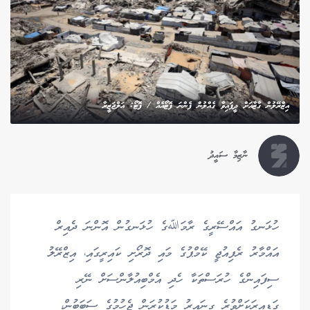
އިޒްރޭލުން ގާޒާއަށް ދީފައިވާ ގެއްލުން ފެންނަ ފޮޓޯއެއް / ފޮޓޯ: އަލްޖަޒީރާ
ނާޒިމާ ސައީދު
ހުޅަނގު އައްސޭރީގެ ރާމަﷲގެ ހުޅަނގުން އޮންނަ ދެއިރް
އައްމާރު ރެފިއުޖީ ކޭމްޕުގެ މައި ދޮރޯށި ކައިރީގައި، އިޒްރޭލު
ސިފައިންގެ ހުރަސްތަކާ ހެދި އެމްބިއުލާންސަށް ނޭރި
ގަޑިއިރަކަށްވުރެ ގިނައިރު މަޑުކުރަން ޖެހުމުގެ ސަބަބުން،