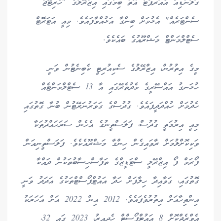
ގަލަންޑިއާ އެއަރޕޯޓު އޮތް ބިމުގައި އިޒްރޭލުގެ "ހެރިޓޭޖް
ސެންޓަރެއް" އެޅުމަށް ބިންގާ އަޅުއްވާފައެވެ. މިއީ އަޓަރޮޓް
ސެޓްލްމަންޓް މަޝްރޫއުގެ ބައެކެވެ.
މީގެ އިތުރުން، އިޒްރޭލުގެ ސެކިއުރިޓީ ކެބިނެޓުން ވަނީ
ހުޅަނގު އައްސޭރީގެ މެދުތެރޭގައި އާ 13 ސެޓްލްމަންޓެއް
ހެދުމަށް ހުއްދަދީފައެވެ. ގުދުސްގެ ގަވަރުނަރޭޓުން ބުނާ ގޮތުގައި
މިއީ އިރުމަތީ ގުދުސް، ފަލަސްތީނުގެ އެހެން ސަރަހައްދުތަކާ
ވަކިކޮށްލުމަށް ރާވައިގެން ހިންގާ މަޝްރޫއެކެވެ. ފަލަސްތީނިއަން
ފޯރަމް ފޯ އިޒްރޭލީ ސްޓަޑީޒްގެ ތަފާސްހިސާބުތަކުން ދައްކާ
ގޮތުގައި، ގަވާއިދާ ހިލާފަށް ހަދާ އައުޓްޕޯސްޓްތަކުގެ އަދަދު ވަނީ
އިންތިހާއަށް އިތުރުވެފައެވެ. 2012 އިން 2022 އަށް އަހަރަކު
އެވްރެޖްކޮށް 8 އައުޓްޕޯސްޓް ހެދިއިރު، 2023 ގައި 32،