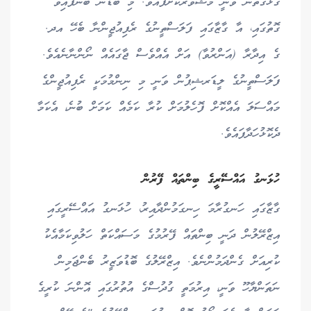
ގުޅޭގޮތުން ވަނީ މަޝްވަރާކޮށްފައެވެ. މި ބޯޑުން ބުނެފައިވާ
ގޮތުގައި، އާ ގާޒާގައި ފަލަސްތީނުގެ ރެފިއުޖީންނާ ބެހޭ އދ.
ގެ އިދާރާ (އަންރުވާ) އަށް އެއްވެސް ޖާގައެއް ނޯންނާނެއެވެ.
ފަލަސްތީނުގެ ލީޑަރޝިޕުން ވަނީ މި ނިންމުމަކީ ރެފިއުޖީންގެ
މައްސަލަ އެއްކޮށް ފޮހެލުމަށް ކުރާ ކަމެއް ކަމަށް ބުނެ، އެކަމާ
ދެކޮޅުހަދާފައެވެ.
ހުޅަނގު އައްސޭރީގެ ބިންތައް ފޭރުން
ގާޒާގައި ހަނގުރާމަ ހިނގަމުންދާއިރު، ހުޅަނގު އައްސޭރީގައި
އިޒްރޭލުން ދަނީ ބިންތައް ފޭރުމުގެ މަސައްކަތް ހަލުވިކަމާއެކު
ކުރިއަށް ގެންދަމުންނެވެ. އިޒްރޭލުގެ ބޮޑުވަޒީރު ބެންޖަމިން
ނަތަންޔާހޫ ވަނީ، އިރުމަތީ ގުދުސްގެ އުތުރުގައި އޮންނަ ކުރީގެ