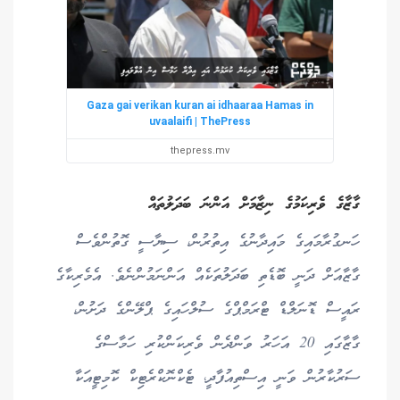
Gaza gai verikan kuran ai idhaaraa Hamas in
uvaalaifi | ThePress
thepress.mv
ގާޒާގެ ވެރިކަމުގެ ނިޒާމަށް އަންނަ ބަދަލުތައް
ހަނގުރާމައިގެ މައިދާނުގެ އިތުރުން، ސިޔާސީ ގޮތުންވެސް
ގާޒާއަށް ދަނީ ބޮޑެތި ބަދަލުތަކެއް އަންނަމުންނެވެ. އެމެރިކާގެ
ރައީސް ޑޮނަލްޑް ޓްރަމްޕްގެ ސުލްހައިގެ ޕްލޭންގެ ދަށުން،
ގާޒާގައި 20 އަހަރު ވަންދެން ވެރިކަންކުރި ހަމާސްގެ
ސަރުކާރުން ވަނީ އިސްތިއުފާދީ، ޓެކްނޮކްރެޓިކް ކޮމިޓީއަކާ