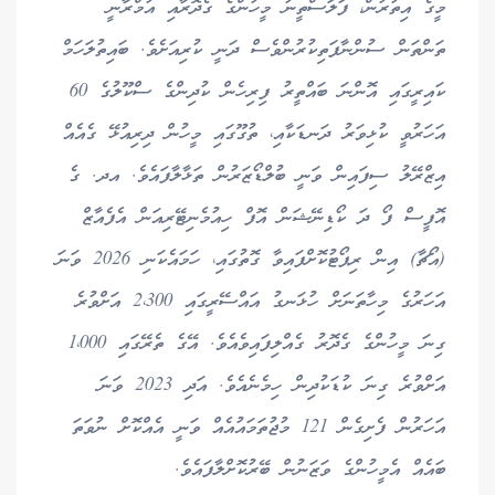
މީގެ އިތުރުން، ފަލަސްތީނު މީހުންގެ ގެދޮރާއި އުމްރާނީ
ތަންތަން ސުންނާފަތިކުރުންވެސް ދަނީ ކުރިއަށެވެ. ބައިތުލަހަމް
ކައިރީގައި އޮންނަ ބައްތީރު ފިރިހެން ކުދިންގެ ސްކޫލުގެ 60
އަހަރުވީ ކުޅިވަރު ދަނޑަކާއި، ތުގޫގައި މީހުން ދިރިއުޅޭ ގެއެއް
އިޒްރޭލު ސިފައިން ވަނީ ބުލްޑޯޒަރުން ތަޅާލާފައެވެ. އދ. ގެ
އޮފީސް ފޯ ދަ ކޯޑިނޭޝަން އޮފް ހިއުމެނިޓޭރިއަން އެފެއާޒް
(އޯޗާ) އިން ރިޕޯޓުކޮށްފައިވާ ގޮތުގައި، ހަމައެކަނި 2026 ވަނަ
އަހަރުގެ މިހާތަނަށް ހުޅަނގު އައްސޭރީގައި 2،300 އަށްވުރެ
ގިނަ މީހުންގެ ގެދޮރު ގެއްލިފައިވެއެވެ. އޭގެ ތެރޭގައި 1،000
އަށްވުރެ ގިނަ ކުޑަކުދިން ހިމެނެއެވެ. އަދި 2023 ވަނަ
އަހަރުން ފެށިގެން 121 މުޖުތަމައުއެއް ވަނީ އެއްކޮށް ނުވަތަ
ބައެއް އެމީހުންގެ ވަޒަނުން ބޭރުކޮށްލާފައެވެ.