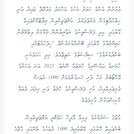
އުމުރުން އެންމެ ހަތަރު މަހުގެ އަހްމަދު މައުރޫފް ޒައިދު ވަނީ
ހިތްހުއްޓިގެން މަރުވެފައެވެ. އަލްޖަޒީރާއިން ރިޕޯޓުކޮށްފައިވާ
ގޮތުގައި، މިއީ ފަލަސްތީނުގެ ރައްޔިތުންނާ ދެކޮޅަށް އިޒްރޭލުން
ހަތިޔާރެއްގެ ގޮތުގައި ބޭނުންކުރަމުންދާ "ހިފެހެއްޓުމާއި
ބަންދުކުރުމުގެ" ސިޔާސަތުގެ ނަތީޖާއެވެ. މިއީ ހަމައެކަނި
ހުޅަނގު އައްސޭރީގެ ހާލަތެއް ނޫނެވެ. 2023 ވަނަ އަހަރުގެ
އޮކްޓޯބަރު މަހު ފެށި ހަނގުރާމައަށް 1،000 ދުވަސް
ފުރިފައިވާއިރު، މުޅި ފަލަސްތީނުގެ ހާލަތު ވަނީ މިފަދަ އެތައް
ކާރިސާއަކުން ގުޅިފައެވެ.
ގާޒާގެ ސަރުކާރުގެ މީޑިއާ އޮފީހާ ހަވާލާދީ އަލްޖަޒީރާއިން
ބުނެފައިވާ ގޮތުގައި، ވޭތުވެދިޔަ 1،000 ދުވަހުގެ ތެރޭގައި ގާޒާގެ