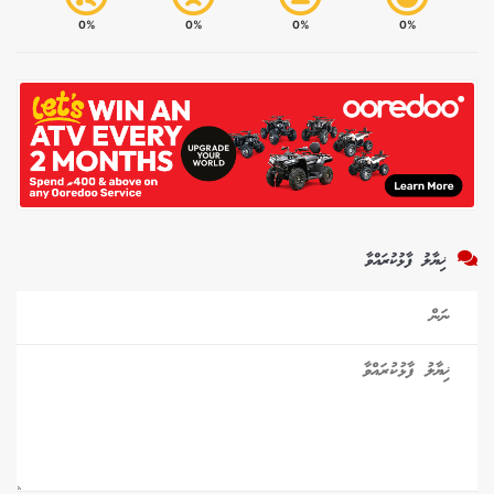
0%
0%
0%
0%
ޚިޔާލު ފާޅުކުރައްވާ