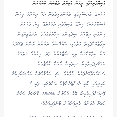
އަނިޔާވެރިކަމާއި މީހުން އަމިއްލަ ވަޒަނުން ބޭރުކުރުން
ހުޅަނގު އައްސޭރީގައި ވަޒަންވެރިވެގެން އުޅޭ އިޒްރޭލު މީހުން
(ސެޓްލަރުން) ހިންގާ އަނިޔާވެރި އަމަލުތައް ގިނަ ފަހަރަށް
ހިންގަނީ އިޒްރޭލު ސިފައިންގެ ހިމާޔަތުގައެވެ. އަލްޖަޒީރާއިން
ރިޕޯޓުކޮށްފައިވާ ގޮތުގައި، ނާބުލްސްގެ ދެކުނުން އޮންނަ ޖާލޫދަށް
މޫނު ނިވާކޮށްގެން ތިބި ސެޓްލަރުން ވަދެ، މީހުންގެ ގެތަކަށް
ހަމަލާދީފައިވާއިރު، ސިފައިން އެކަން ހުއްޓުވަން
މަސައްކަތްކޮށްފައެއް ނުވެއެވެ. އަދި އައްލުއްބާން އައްޝަރްގިއްޔާ
ކައިރީގައި ހުރި ރެސްޓޯރެންޓެއް އަންދާލައި، ފައިސާ
ފޭރިގަނެފައިވާއިރު، އޭގެ ގެއްލުން 330،000 ޑޮލަރަށް އަރާނެ
ކަމަށް އެތަނުގެ ވެރިފަރާތުން ބުނެފައިވެއެވެ.