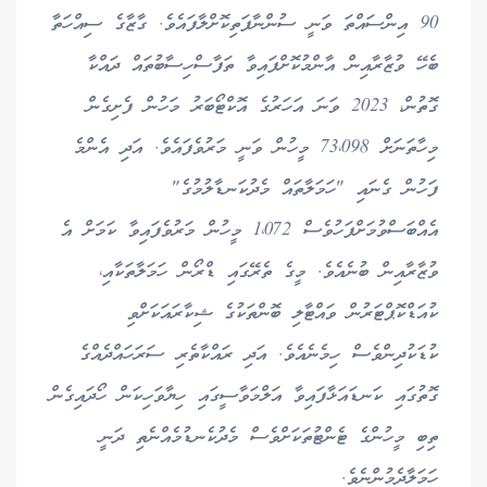
90 އިންސައްތަ ވަނީ ސުންނާފަތިކޮށްލާފައެވެ. ގާޒާގެ ސިއްހަތާ
ބެހޭ ވުޒާރާއިން އާންމުކޮށްފައިވާ ތަފާސްހިސާބުތައް ދައްކާ
ގޮތުން، 2023 ވަނަ އަހަރުގެ އޮކްޓޯބަރު މަހުން ފެށިގެން
މިހާތަނަށް 73،098 މީހުން ވަނީ މަރުވެފައެވެ. އަދި އެންމެ
ފަހުން ގެނައި "ހަމަލާތައް މެދުކަނޑާލުމުގެ"
އެއްބަސްވުމަށްފަހުވެސް 1،072 މީހުން މަރުވެފައިވާ ކަމަށް އެ
ވުޒާރާއިން ބުނެއެވެ. މީގެ ތެރޭގައި ޑްރޯން ހަމަލާތަކާއި،
ކުއަޑްކޮޕްޓަރުން ވައްޓާލި ބޮންތަކުގެ ޝިކާރައަކަށްވި
ކުޑަކުދިންވެސް ހިމެނެއެވެ. އަދި ރައްކާތެރި ސަރަހައްދެއްގެ
ގޮތުގައި ކަނޑައަޅާފައިވާ އަލްމަވާސީގައި ހިޔާވަހިކަން ހޯދައިގެން
ތިބި މީހުންގެ ޓެންޓުތަކަށްވެސް މެދުކެނޑުމެއްނެތި ދަނީ
ހަމަލާދެމުންނެވެ.