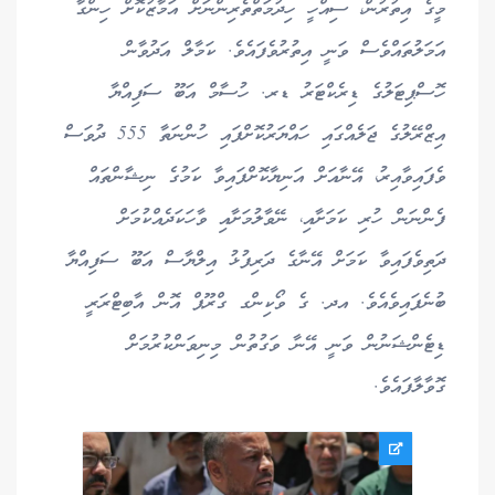
މީގެ އިތުރުން، ސިއްހީ ހިދުމަތްތެރިންނަށް އަމާޒުކޮށް ހިންގާ
އަމަލުތައްވެސް ވަނީ އިތުރުވެފައެވެ. ކަމާލް އަދުވާން
ހޮސްޕިޓަލުގެ ޑިރެކްޓަރު ޑރ. ހުސާމް އަބޫ ސަފިއްޔާ
އިޒްރޭލުގެ ޖަލެއްގައި ހައްޔަރުކޮށްފައި ހުންނަތާ 555 ދުވަސް
ވެފައިވާއިރު، އޭނާއަށް އަނިޔާކޮށްފައިވާ ކަމުގެ ނިޝާންތައް
ފެންނަން ހުރި ކަމަށާއި، ނޭވާލުމަށާއި ވާހަކަދެއްކުމަށް
ދަތިވެފައިވާ ކަމަށް އޭނާގެ ދަރިފުޅު އިލްޔާސް އަބޫ ސަފިއްޔާ
ބުނެފައިވެއެވެ. އދ. ގެ ވޯކިންގ ގްރޫޕް އޮން އާބިޓްރަރީ
ޑިޓެންޝަނުން ވަނީ އޭނާ ވަގުތުން މިނިވަންކުރުމަށް
ގޮވާލާފައެވެ.