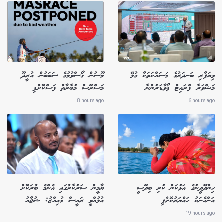
ވިޔަފާރި ބަނދަރުގެ މަސައްކަތަކާ ގުޅޭ
މޫސުން ގޯސްވުމުގެ ސަބަބުން އުރީދޫ
މަޝްވަރާ ފްރައިޓް ފޯވާޑަރުންނާ
މަސްރޭސް މުބާރާތް ފަސްކޮށްފި
8 hours ago
6 hours ago
ހިންދޫދީނުގެ އަޅުކަން ކުރި ބިދޭސީ
ޔާމީން ސަރުކާރުގައި އެންމެ ބުރަކޮށް
އަންހެނަކު ހައްޔަރުކޮށްފި
އުޅުއްވީ ރައީސް މުއިއްޒު: ޝުޖާއު
19 hours ago