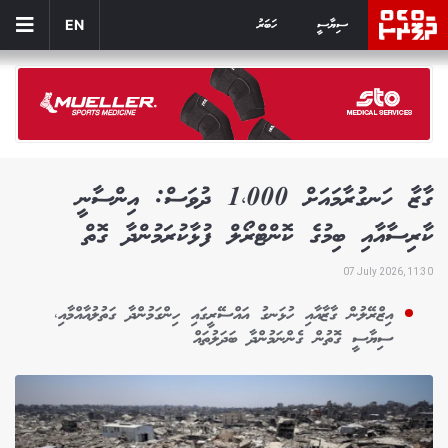
ސިޔާސީ
ހަބަރު
EN
ގާޒާ ހަނގުރާމައަށް 1،000 ދުވަސް: އިންސާނީ
ކާރިސާއާއި ބިމުގެ ކޮންޓްރޯލް ފުޅާކުރަމުންދާ ގޮތް
07 July 2026, 11:30
އިޒްރޭލުން ގާޒާއާއި ހުޅަނގު އައްސޭރީގައި ހިންގަމުންދާ ގަތުލުއާއްމާއި،
ސިޔާސީ ގޮތުން ގެންނަމުންދާ ބަދަލުތައް