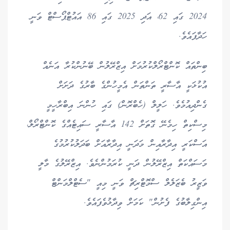
2024 ގައި 62، އަދި 2025 ގައި 86 އައުޓްޕޯސްޓް ވަނީ
ހަދާފައެވެ.
ބިންތައް ކޮންޓްރޯލްކުރުމަށް އިޒްރޭލުން ބޭނުންކުރާ އަނެއް
އުކުޅަކީ އާސާރީ ތަންތަން އެމީހުންގެ ބާރުގެ ދަށަށް
ގެންދިއުމެވެ. ހަލީލް (ހެބްރޮން) ގައި ހުންނަ އިބްރާހީމީ
މިސްކިތް ހިމެނޭ ގޮތަށް 142 އާސާރީ ސައިޓެއްގެ ކޮންޓްރޯލް،
އަސްކަރީ އިދާރާއިން މަދަނީ އިދާރާއަށް ބަދަލުކުރުމުގެ
މަސައްކަތް އިޒްރޭލުން ދަނީ ކުރަމުންނެވެ. އިޒްރޭލުގެ މާލީ
ވަޒީރު ބެޒަލެލް ސްމޮޓްރިޗް ވަނީ މިއީ "ސެޓްލްމަންޓް
އިންގިލާބުގެ ފެށުން" ކަމަށް ވިދާޅުވެފައެވެ.