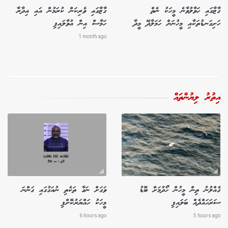
ގާޒާގައި ހަވާލުވާނެ މީހަކު ނެތް
ގާޒާގައި ވެރިކަން ކުރަމުން އައި އިދާރާ
ހަށިގަނޑުތަކާއި މީހުނަށް ހަމަލާދޭ މީދާ
ހަމާސް އިން އުވާލައިފި
1 month ago
އިތުރު ލިޔުންތައް
ގެއްލުނު ތިން މީހުން ހޯދުމަށް ބޮޑު
ވަގަށް ނަގާ ތަކެތި ނުއަގުގައި ގަންނަ
ސަރަހައްދެއް ބަލައިފި
މީހަކު ހައްޔަރުކޮށްފި
6 hours ago
5 hours ago