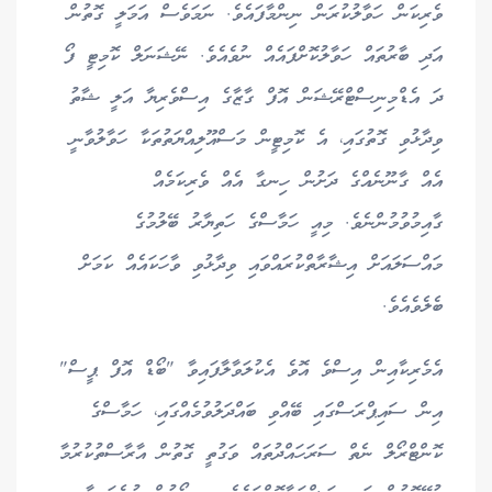
ވެރިކަން ހަވާލުކުރަން ނިންމާފައެވެ. ނަމަވެސް އަމަލީ ގޮތުން
އަދި ބާރުތައް ހަވާލުކޮށްފައެއް ނުވެއެވެ. ނޭޝަނަލް ކޮމިޓީ ފޯ
ދަ އެޑްމިނިސްޓްރޭޝަން އޮފް ގާޒާގެ އިސްވެރިޔާ އަލީ ޝާތު
ވިދާޅުވި ގޮތުގައި، އެ ކޮމިޓީން މަސްއޫލިއްޔަތުތަކާ ހަވާލުވާނީ
އެއް ގާނޫނެއްގެ ދަށުން ހިނގާ އެއް ވެރިކަމެއް
ގާއިމުވުމުންނެވެ. މިއީ ހަމާސްގެ ހަތިޔާރު ބޭލުމުގެ
މައްސަލައަށް އިޝާރާތްކުރައްވައި ވިދާޅުވި ވާހަކައެއް ކަމަށް
ބެލެވެއެވެ.
އެމެރިކާއިން އިސްވެ އޮވެ އެކުލަވާލާފައިވާ "ބޯޑް އޮފް ޕީސް"
އިން ސައިޕްރަސްގައި ބޭއްވި ބައްދަލުވުމެއްގައި، ހަމާސްގެ
ކޮންޓްރޯލް ނެތް ސަރަހައްދުތައް ވަގުތީ ގޮތުން އާރާސްތުކުރުމާ