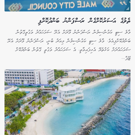
ތެލުގެ އަސަރުކޮށްގެން ރަސްފަންނު ބަންދުކޮށްފި
މާލެ ސިޓީ ކައުންސިލުން ރަސްފަންނު މޫދަށް އެރޭ ސަރަހައްދު ވަގުތީގޮތުން
ބަންދުކޮށްފިއެވެ. މާލެ ސިޓީ ކައުންސިލުން މިއަދު ބުނީ، ރަސްފަންނު މޫދަށް އެރޭ
ސަރަހައްދަށް ކަޅުތެޔޮ އެޅިފައިވާތީ، އެ ސަރަހައްދު ވަގުތީ ގޮތުން ބަންދުކޮށް
ޓޭޕް...