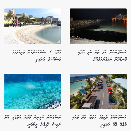
ރަސްފަންނަށް ކަޅު ތެޔޮ އެޅި މޫދާއި
މާލޭގެ 3 ސަރަހައްދަކަށް ވެލިއެޅުމުގެ
ގޮނޑުދޮށް ތަޣައްޔަރުވެއްޖެ
މަސައްކަތް ފަށައިފި
ރަސްފަންނުގެ ވެލިމަގު ހުޅުވާ، މާލެ ވަށައި
ރަސްފަންނު ކައިރިން މޫދަށް އަޅާފައި އޮތް
ދުއްވޭ ގޮތް ހަދައިފި
ނަޖިސް ހޮޅިއެއް ލީކުވަނީ