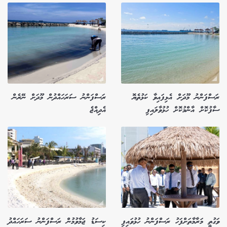
ރަސްފަންނު މޫދަށް އެޅިފައިވާ ކަޅުތެޔޮ
ރަސްފަންނު ސަރަހައްދުން މޫދަށް ނޭރެން
ސާފުކޮށް އާންމުކޮށް ހުޅުވާލައިފި
އެދިއްޖެ
ވަގުތީ މަރާމާތަށްފަހު ރަސްފަންނު ހުޅުވައިފި
ކިސަޑު ޖަމާވުމުން ރަސްފަންނު ސަރަހައްދު