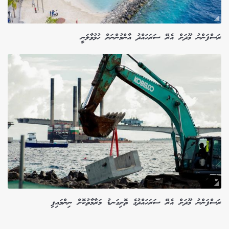
ރަސްފަންނު މޫދަށް އެރޭ ސަރަހައްދު އާންމުންނަށް ހުޅުވާލަނީ
ރަސްފަންނު މޫދަށް އެރޭ ސަރަހައްދުގެ ތޮށިގަނޑު މަރާމާތުކޮށް ނިންމައިފި