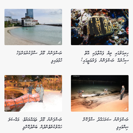
ހިރިގަލުގައި ލިޔެ ފައްތާފައި އޮތް
ރަސްފަންނު މޫދު ސާފުކުރުމަށްފަހު
ސިހުރެއް ރަސްފަންްނު ފަރުމަތީގައި!
ހުޅުވައިފި
ރަސްފަންނު ސަރަހައްދު ސާފުކޮށް
ރަސްފަންނު މޫދު ތަޣައްޔަރުވެ، މައްސަލަ
ނިންމައިފި
ހައްލުކުރެވެންދެން ބަންދުކޮށްފި