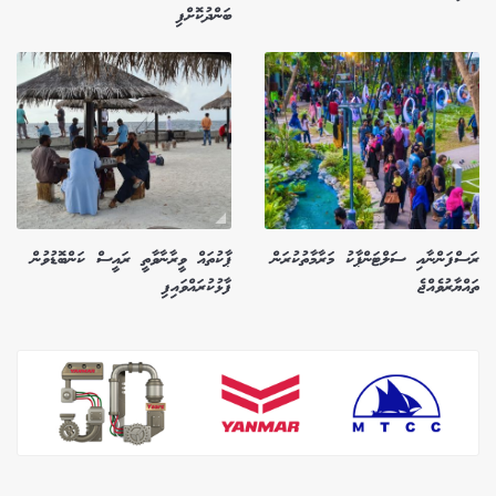
ބަންދުކޮށްފި
ރަސްފަންނާއި ސަލްޓަންޕާކު މަރާމާތުކުރަން
ޕާކުތައް ވީރާނާވާތީ ރައީސް ކަންބޮޑުވުން
ތައްޔާރުވެއްޖެ
ފާޅުކުރައްވައިފި