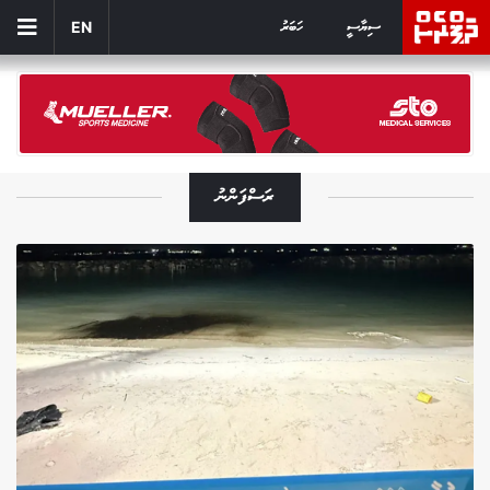
ސިޔާސީ
ހަބަރު
EN
ރަސްފަންނު