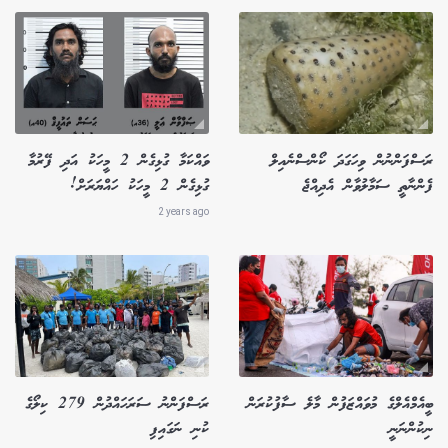
ރަސްފަންނުން ވިހަގަދަ ކޯންސްނެއިލް
ވައްކަމާ ގުޅިގެން 2 މީހަކު އަދި ފޭރުމާ
ފެންނާތީ ސަމާލުވާން އެދިއްޖެ
ގުޅިގެން 2 މީހަކު ހައްޔަރަށް!
2 years ago
ބީއެމްއެލްގެ މުވައްޒަފުން މާލެ ސާފުކުރަން
ރަސްފަންނު ސަރަހައްދުން 279 ކިލޯގެ
ނިކުންނަނީ
ކުނި ނަގައިފި