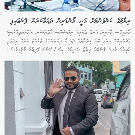
ރިޔާޒްގެ ކުންފުންޏަށް މަނީ ލޯންޑަރިން ދައުވާކުރަން ފޮނުވައިފި
މޯލްޑިވްސް މާކެޓިން އެންޑް ޕަބްލިކް ރިލޭޝަންސް ކޯޕަރޭޝަން (އެމްއެމްޕީއާރުސީ)
މެދުވެރިކޮށް ހިންގި ބޮޑު ހިޔާނާތުގެ ފައިސާ ލިބުނުކަމަށް ތުހުމަތު ކުރެވޭ ވިލުފުށީ
ދާއިރާގެ ކުރީގެ މެންބަރު ރިޔާޒު ރަޝީދުގެ ހިއްސާ އޮންނަ ޕޮޕިއުލާ މޯލްޑިވްސް...