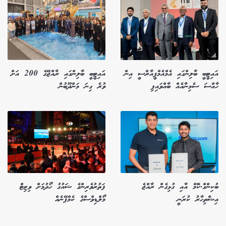
އައިޓީބީ ބާލިންގައި އެމްއެމްޕީއާރްސީ އިން
އައިޓީބީ ބާލިންގައި ރާއްޖޭގެ 200 އަށް
ހާއްސަ ސެމިނާއެއް ބާއްވައިފި
ވުރެ ގިނަ މަންދޫބުން
ބުކިންގް.ކޮމް އާއި ގުޅިގެން ރާއްޖެ
ފަތުރުވެރިންގެ ޝައުގު ހޯދުމަށް ވިޒިޓް
އިޝްތިހާރު ކުރަނީ
މޯލްޑިވްސްގެ ކެމްޕޭނެއް