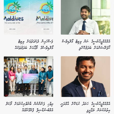
އެމްއެމްޕީއާރުސީގެ ނަން ވިޒިޓް މޯލްޑިވްސް
ފަސޭހައިން ދެނެގަތުމަށް ވިޒިޓް
ކޯޕަރޭޝަންއަށް ބަދަލުކޮށްފި
މޯލްޑިވްސްގެ ލޯގޯއަށް ބަދަލުތަކެއް
އެމްއެމްޕީއާރުސީގެ ހަރަދު ކުޑަކޮށް އާމްދަނީ
ދިވެހި ފަންނާނުން ބާރުވެރިކުރުމަށް ލޯކަލް
އިތުރުކުރަން ލަފާދީފި
އެމްބެސެޑާޝިޕް ޕްރޮގްރާމެއް