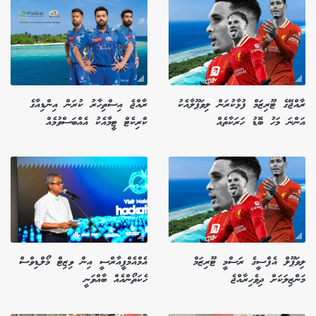
ރާއްޖޭގެ ޓޫރިޒަމް ފުޅާކުރަން ލިވަޕޫލާއެކު
ރާއްޖެ އިސްތިހާރު ކުރަން އިންޑިއާގެ
އަންނަ މަހު ބޮޑު ހަރަކާތެއް
ކްރިކެޓް ޓީމާއެކު އެއްބަސްވުމެއް
ލިވަޕޫލް އެފްސީގެ ރަސްމީ ޓޫރިޒަމް
އެމްއެމްޕީއާރްސީ އިން ވިޒިޓް މޯލްޑިވްސް
މަންޒިލަކަށް ދިވެހިރާއްޖެ
ހެކަތޯންއެއް ބާއްވަނީ