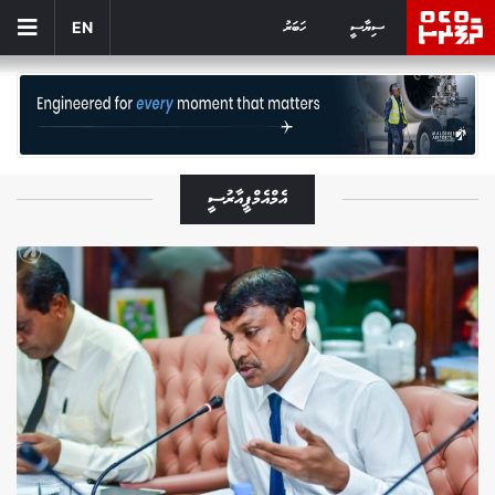
ސިޔާސީ
ހަބަރު
EN
އެމްއެމްޕީއާރުސީ