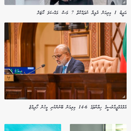
އަދީބު 1 މިލިއަން ރުފިޔާ ނުދައްކާތާ 7 މަސް، މައްސަލަ ކޯޓަށް
އެމްއެމްޕީއާރުސީގެ ހިޔާނާތުގެ 14.6 މިލިއަން ބޭނުންކުރި މީހުން ހޯދިއްޖެ