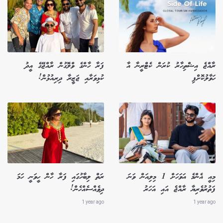
ރާއްޖެ އިޝްތިހާރު ކުރަން ކެޓްރީނާ އާ
ފަރާ ހާންގެ ވްލޮގުން ރާއްޖޭގެ އީދު
ހަވާލުކޮށްފި
ކުޅިވަރާއި ޖަޒީރާ ދިރިއުޅުން!
މިއީ އެންމެ އަވަހަށް 1 މިލިއަން ވަނަ
ރަތް ލިބާހުގައި ފަރާ ހާން ހީވަނީ ހަމަ
ފަތުރުވެރިޔާ ރާއްޖެ އައި އަހަރު
ދިވެއްސެއްހެން!
1 year ago
1 year ago