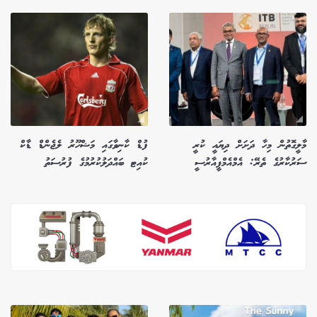
މާލީގޮތުން މިހާ ދަށަށް ދިޔައީ ކުރީ
ފުޑް ކާނިވާގައި މަޝްހޫރު ލެޖެންޑް ޑާކް
ސަރުކާރުގެ ތެރޭ: އެމްއެމްޕީއާރުސީ
ކުއިޓ ބައްދަލުކުރުމުގެ ފުރުސަތު