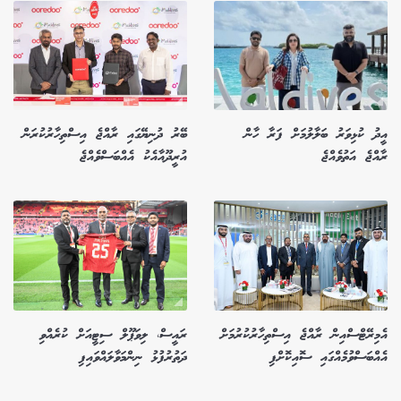
އީދު ކުޅިވަރު ބަލާލުމަށް ފަރާ ހާން
ބޭރު ދުނިޔޭގައި ރާއްޖެ އިސްތިހާރުކުރަން
ރާއްޖެ އަތުވެއްޖެ
އުރީދޫއާއެކު އެއްބަސްވެއްޖެ
އެމިރޭޓްސްއިން ރާއްޖެ އިސްތިހާރުކުރުމަށް
ރައީސް، ލިވަޕޫލް ސިޓީއަށް ކުރެއްވި
އެއްބަސްވުމެއްގައި ސޮއިކޮށްފި
ދަތުރުފުޅު ނިންމަވާލައްވައިފި