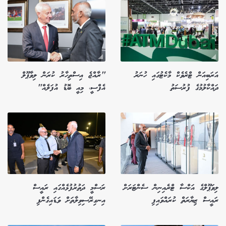
އަރަބިއަން ޓްރެވެކް މާކެޓުގައި ހުނަރު
"ރާއްޖެ އިސްތިހާރު ކުރަން ލިވާޕޫލް
ދައްކާލުމުގެ ފުރުސަތު
އެފްސީ، މިއީ ބޮޑު އުފަލެއް"
ލިވަޕޫލްގެ އަކްސާ ޓްރެއިނިން ސެންޓަރަށް
ރަސްމީ ދަތުރުފުޅެއްގައި ރައީސް
ރައީސް ޒިޔާރަތް ކުރައްވައިފި
އިނގިރޭސިވިލާތަށް ވަޑައިގެންފި