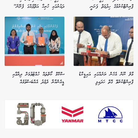
ޕްރިންޓްކުރުމުގެ ހިދުމަތް ފަށަނީ
ދައުރުގައި ހުރިހާ އަތޮޅެއްގަ ފެށޭނެ"
މާލެ ނޫން އެހެން ރަށެއްގައި އައިޑީކާޑު
ސްކޭމް ކޯލްތައް ހުއްޓުވުމަށް ދިރާގާއި
ޕްރިންޓްކުރެވޭ ގޮތް ހަދައިފި
ޑީއެންއާރާ ދެމެދު އެއްބަސްވުމެއް