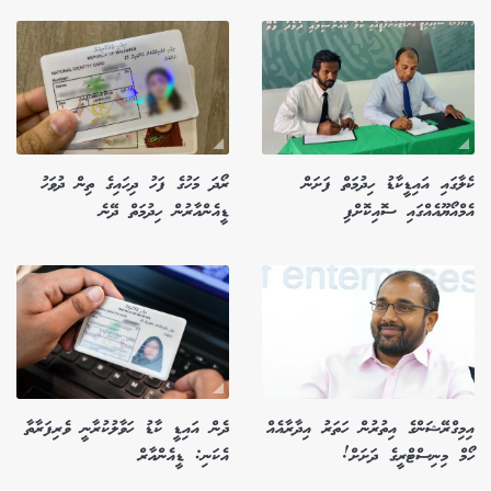
ކެލާގައި އައިޑީކާޑު ހިދުމަތް ފަށަން
ރޯދަ މަހުގެ ފަހު ދިހައިގެ ތިން ދުވަހު
އެމްއޯޔޫއެއްގައި ސޮއިކޮށްފި
ޑީއެންއާރުން ހިދުމަތް ދޭނެ
އިމިގްރޭޝަންގެ އިތުރުން ހަތަރު އިދާރާއެއް
ދެން އައިޑީ ކާޑު ހަވާލުކުރާނީ ވެރިފަރާތާ
ހޯމް މިނިސްޓްރީގެ ދަށަށް!
އެކަނި: ޑީއެންއާރް