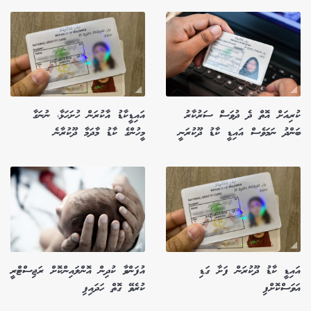
ކުރިއަށް އޮތް ދެ ދުވަސް ސަރުކާރު
އައިޑީކާޑު އާކުރަން ހުށަހަޅާ، ނުނަގާ
ބަންދު ނަމަވެސް އައިޑީ ކާޑު ދޫކުރަނީ
މީހުންގެ ކާޑު މާދަމާ ދޫކުރާނެ
އައިޑީ ކާޑު ދޫކުރަން ފަށާ ގަޑި
އުފަންވާ ކުދިން އޮންލައިންކޮށް ރަޖިސްޓްރީ
އަވަސްކޮށްފި
ކުރެވޭ ގޮތް ހަދައިފި