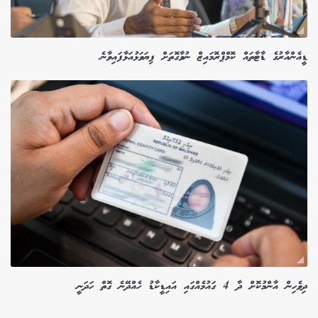
ޑީއެންއާރުގެ ޑާޓާތައް ކޮމްޕްރޮމައިޒް ނުވާގޮތަށް ފިޔަވަޅުއަޅާފައިވާނެ
ދިވެހިން އާންމުކޮށް ދާ 4 ގައުމެއްގައި އައިޑީކާޑު ހެއްދޭނެ ގޮތް ހަދަނީ