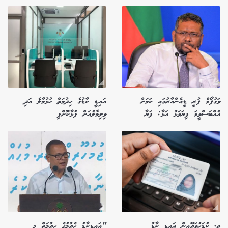
ވަގުފޯމް ފުރީ ޑީއެންއާރުގައި ކަމަށް
އައިޑީ ކާޑުގެ ހިދުމަތް ހުޅުމާލެ އަދި
އެއްބަސްވީމަ ފިޔަވަޅު އަޅާ: ފަޔާ
ވިލިމާލެއަށް ފުޅާކޮށްފި
ދ. ކުޑަހުވަދޫއިން އައިޑީ ކާޑު
"އައިޑީކާޑު ހެދުމުގެ ހިދުމަތް މި