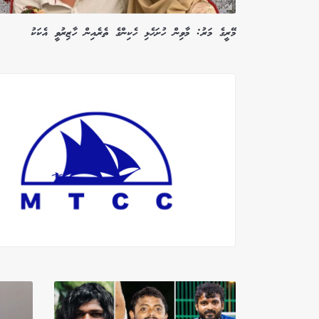
މޭރީގެ މަރު: މާވިން ހުށަހެޅި ހެކިންގެ ތެރެއިން ހާޒިރުވީ އެކަކު