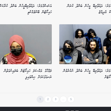
ަރު: ދައުވާލިބޭ މީހުން ބަންދު ކުރަން
އަނަސްގެމަރު: ދައުވާލިބޭމީހުން ބަންދު ކުރާކަށް
ް އެދިއްޖެ
ހައިކޯޓުން ބޭނުމެއްނުވި
ަރު: ދައުވާލިބޭ މީހުން ބަންދު ނުކުރުމުން
ލަމްހާގެ މައްސަލަ ހައިކޯޓުން ބަލައިނުގަތުން
ޯޓަށް
ރަނގަޅުކަމަށް ނިންމައިފި
1
2
3
...
5