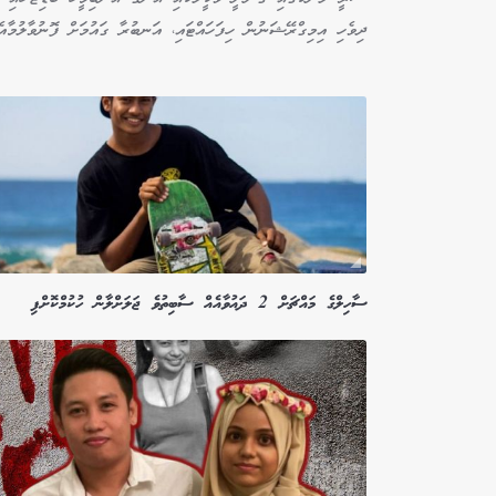
ދިވެހި އިމިގްރޭޝަނުން ހިފަހައްޓައި، އަނބުރާ ގައުމަށް ފޮނުވާލުމާއެކ
ސާހިލްގެ މައްޗަށް 2 ދައުވާއެއް ސާބިތުވެ ޖަލަށްލާން ހުކުމްކޮށްފި