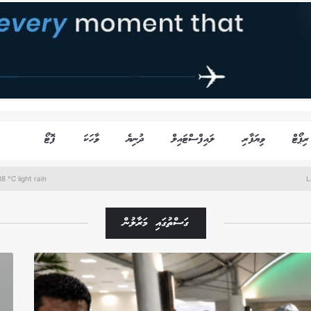
ރިޕޯޓް
ވިޔަފާރި
ލައިފްސްޓައިލް
ދުނިޔެ
ވާހަކަ
ފޮޓޯ
8 °C light rain
L
ގަސްތުގައި މަރާލުން