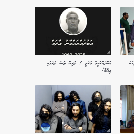
ަކު
އަބްދުއްރަހީމް މަރުވީ 3 ދަރިން ވެސް ދުރުގައި
ތިއްބާ!