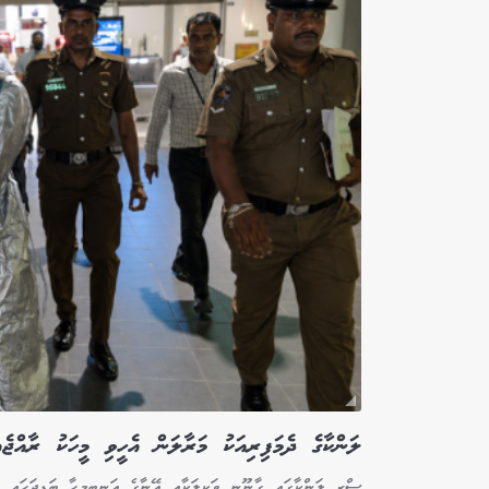
ލަންކާގެ ދެމަފިރިއަކު މަރާލަން އެހީވި މީހަކު ރާއްޖެއ
ސްރީ ލަންކާގައި ގާނޫނީ ވަކީލަކާއި އޭނާގެ އަނބިމީހާ ބަޑިޖަހައި މަ