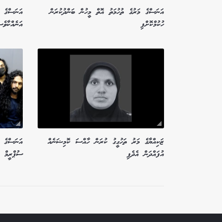
އަނަސްގެ މަރުގެ ތުހުމަތު އޮތް މީހުން ބަންދުކުރަން
އަނަސްގެ މ
ހުކުމްކޮށްފި
އަނެއްކާވެސ
ޒަކިއްޔާގެ މަރު ތަހުގީގު ކުރަން ހާއްސަ ކޮމިޝަނެއް
އަނަސްގެ މ
އުފައްދަން އެދެފި
ސުޕްރީމް ކ