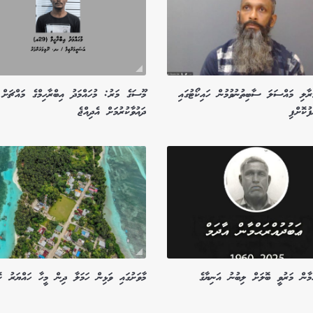
ާލި މައްސަލަ ސާބިތުނުވުމުން ހައިކޯޓުގައި
މޫސަގެ މަރު: މުހައްމަދު އިބްރާހިމްގެ މައްޗަށް
ުކޮށްފި
ދައުވާކުރުމަށް އެދިއްޖެ
ްމާން މަރުވީ ބޮލަށް ލިބުނު އަނިޔާގެ
މާވަށުގައި ވަޅިން ހަމަލާ ދިން މީހާ ހައްޔަރު ކޮ