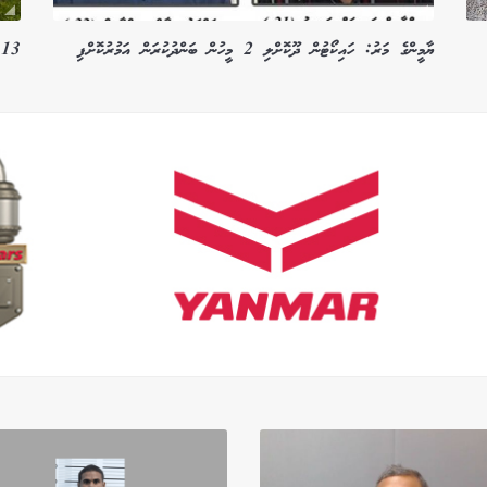
ޔާމީންގެ މަރު: ހައިކޯޓުން ދޫކޮށްލި 2 މީހުން ބަންދުކުރަން އަމުރުކޮށްފި
13 އަހަރުގެ ކުއްޖާ މަރާލި ކުއްޖާ 16 އަހަރަށް ބަންދުކުރަން ހުކުމްކޮށްފި