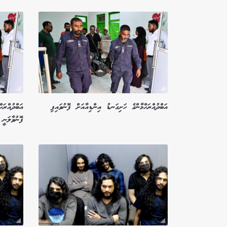
އަބްދުއްރަހްމާންގެ ހަށިގަނޑު އިންޑިއާއަށް ފޮނުވައިފި
އަބްދުއްރަހ
ފޮނުވާލަނީ