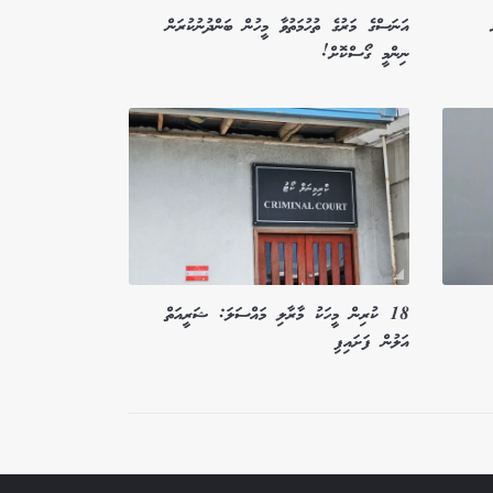
އަނަސްގެ މަރުގެ ތުހުމަތުވާ މީހުން ބަންދުނުކުރަން
ނިންމީ ގޯސްކޮށް!
18 ކުރިން މީހަކު މާރާލި މައްސަލަ: ޝަރީއަތް
އަލުން ފަށައިފި