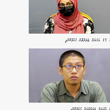
ލާން ހުކުމްކޮށްފި
ް އުމުރަށް ޖަލަށްލުމަށް ހުކުމްކޮށްފި