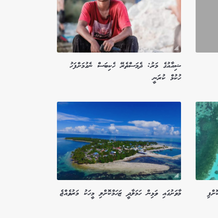
ޝިއާއުގެ މަރު: ދެމަސްތެރޭ ހެކިބަސް ނެގުމަށްފަހު
ހުކުމް ކުރަނީ
ށްފި
މާވަށުގައި ވަޅިން ހަމަލާދީ ޒަހަމްކޮށްލި މީހަކު މަރުވެއްޖެ