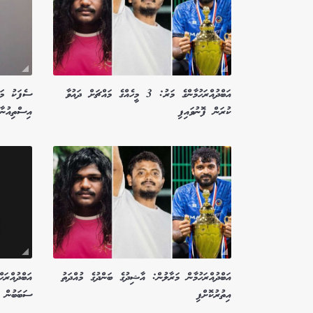
އަބްދުއްރަހުމާންގެ މަރު: 3 މީހެއްގެ މައްޗަށް ދައުވާ
ސެފަކު މަރ
ކުރަން ފޮނުވައިފި
އިސްތިއުނާފ
އަބްދުއްރަހުމާން މަރާލުން: އާޝިދުގެ ބަންދުގެ މުއްދަތު
އަބްދުއްރަހ
އިތުރުކޮށްފި
ސަބަބުން