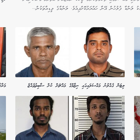
ު ލަންކާ ފުލުހުން އޭނާ ހައްޔަރުކޮށްފިއެވެ. ލަންކާގެ މީޑިއާތަކުން...
ލިޓަން ގެއްލުނު މައްސަލައިގައި ނިޒާމްގެ މައްޗަށް ކުށް ސާބިތުވެއްޖެ
މަރާލ