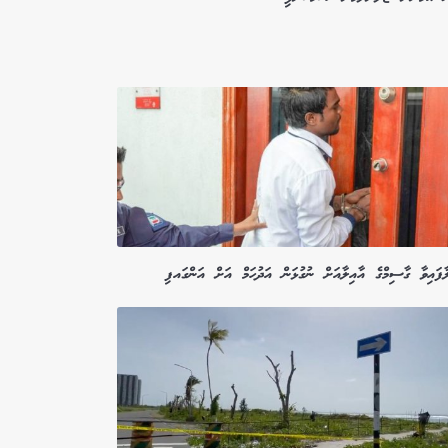
ާފައިވާ ގާސިމްގެ އާއިލާއަށް ނުގުޅަން އަދުހަމް އަށް އަންގައފި