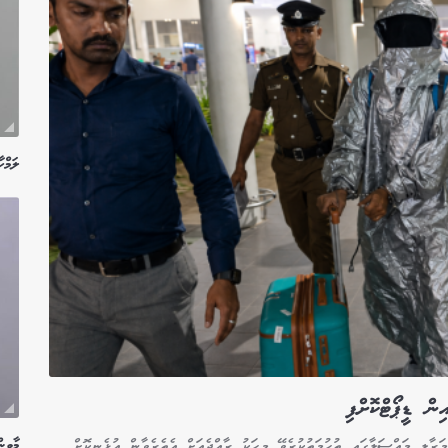
ލަމްހާ 15 އަހަރަށް ޖަލަށް
ިން ޑީޕޯޓްކޮށްފި
މާވިނ
ރާލި މައްސަލާގައި ތުހުމަތުކުރެވޭ މީހަކު ރާއްޖެއަށް އެތެރެވާން އުޅެނިކޮށް