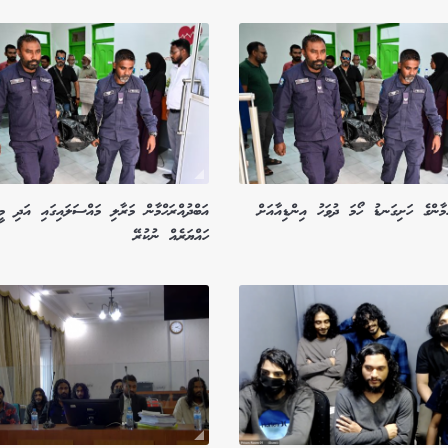
ްމާންގެ ހަށިގަނޑު ހޯމަ ދުވަހު އިންޑިއާއަށް
އަބްދުއްރަހްމާން މަރާލި މައްސަލައިގައި އަދި މީހ
ހައްޔަރެއް ނުކުރޭ