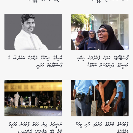
ޕޯސްޓްމޯޓަމް ހަދަން ފުރުވާލަން ނިންމި،
އާއިލާގެ ނިންމުމާ ދެކޮޅަށް އަބްދުﷲ ގެ
ރަޝީދުގެ އާއިލާއަަކަށް ނާންގާ!
ޕޯސްޓްމޯޓަމް ހަދަނީ
ފުލުހުންގެ ބެލުމުގެ ދަށުގައި ހުރި މީހަކު
ނަޝީދަށް ދިން ހަމަލާ ފުލުހުން ތަހުގީގު
މަރުވެއްޖެ
ކުރާ ގޮތް ބަލާނަން: އެންއައިސީ