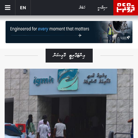
ސިޔާސީ
ހަބަރު
EN
އިންޓަގްރިޓީ ކޮމިޝަން