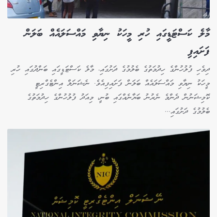
މާލެ ކަސްޓަޑީގައި ހުރި މީހަކު ނިޔާވި މައްސަލައެއް ބަލަން
ފަށައިފި
ދިވެހި ފުލުހުންގެ ހިދުމަތުގެ ބެލުމުގެ ދަށުގައި، މާލެ ކަސްޓަޑީގައި ބަންދުގައި ހުރި
މީހަކު ނިޔާވި މައްސަލައެއް ބަލަން ފަށައިފިއެވެ. ނެޝަނަލް އިންޓެގްރިޓީ
ކޮމިޝަނުން ދެންމެ ނެރުނު ބަޔާނެއްގައި ބުނީ، މިއަދު ފުލުހުންގެ ހިދުމަތުގެ
ބެލުމުގެ ދަށުގައި...