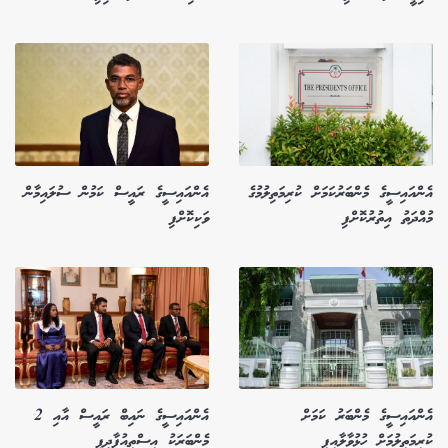
އެންއައިސީގެ މެންބަރުކަމަށް ކުރިމަތިލުމުގެ
އެންއައިސީގެ ރައީސް ކަމުން ސުލައިމާން
މުއްދަތު އިތުރުކޮށްފި
ވަކިކޮށްފި
އެންއައިސީގެ މެންބަރު ކަމަށް
އެންއައިސީގެ ނައިބް ރައީސް އާއި 2
ކުރިމަތިލުމަށް ހުޅުވާލާއިފި
މެންބަރަކު އިސްތިއުފާދީފި