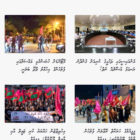
އެންއައިސީގައި ތަހުގީގު ކުރިއަށް ގެންދާނެ
މޮޓޯކޭޑަށް ހުރަސްއެޅި މައްސަލާގައި
ރަނގަޅު އުސޫލެއް ނެތް!
ފުލުހުންގެ އިހުމާލު ވޭތޯ ބަލަނީ
ޕީޕީއެމްގެ ހަރަކާތް ރޫޅާލަން ފުލުހުން
އިހުތިޖާޖުން ހައްޔަރު ކުރި ޒަމީލް އާއި
ބާރުގެ ބޭނުންކުރި: ޕީޕީއެމް
އާދިލް ދޫކޮށްލާ: ޕީޕީއެމް