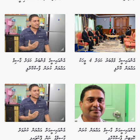
އެންއައިސީގެ މެމްބަރު ކަމަށް 4 މީހަކު
އެންއައިސީގެ މެންބަރު ކަމަށް ގާސިމް
އައްޔަން ކޮށްފި
އައްޔަން ކުރަން ފާސްކޮށްފި
އެންއައިސީއަށް ގާސިމް އައްޔަން ކުރަން
އެންއައިސީއަށް އައްޔަން ކުރުމަށް
ކޮމިޓީން ފާސްކޮށްފި
ގާސިލްގެ ނަން ފޮނުވައިފި