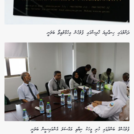
ދަނާލުގައި ހިނގާދިޔަ ހާދިސާގައި ފުލުހުން އިހުމާލުވިތޯ ބަލަނީ
ފުލުހުންގެ ބަންދުގައި ހުރި މީހަކު ނިޔާވި މައްސަލަ އެންއައިސީން ބަލަނީ