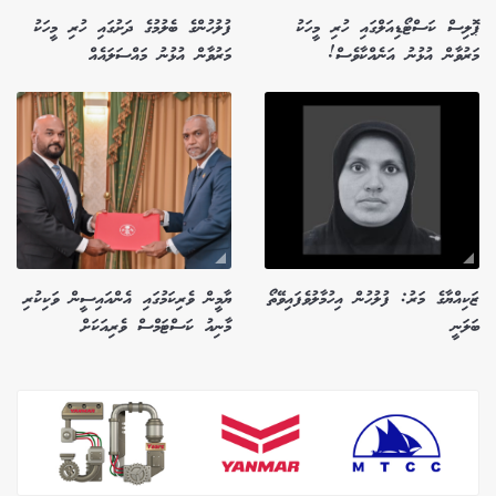
ޕޮލިސް ކަސްޓޯޑިއަލްގައި ހުރި މީހަކު
ފުލުހުންގެ ބެލުމުގެ ދަށުގައި ހުރި މީހަކު
މަރުވާން އުޅުނު އަނެއްކާވެސް!
މަރުވާން އުޅުނު މައްސަލައެއް
ޒަކިއްޔާގެ މަރު: ފުލުހުން އިހުމާލުވެފައިވޭތޯ
ޔާމީން ވެރިކަމުގައި އެންއައިސީން ވަކިކުރި
ބަލަނީ
މާނިއު ކަސްޓަމްސް ވެރިއަކަށް