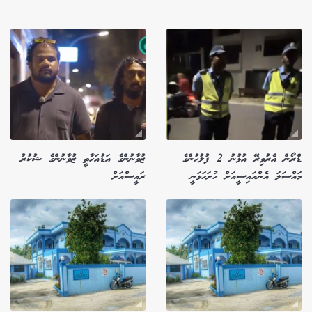
ޑްރޯން އެރުވިރޭ އުޅުނު 2 ފުލުހުންގެ
ޒުވާނުންގެ އަޑުއަހާތީ ޒުވާނުންގެ ޝުކުރު
މައްސަލަ އެންއައިސީއަށް ހުށަހަޅަނީ
ރައީސްއަށް