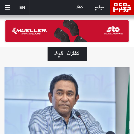
ސިޔާސީ
ހަބަރު
EN
އަބްދުﷲ ޔާމީން