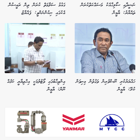
ނަޝީދާއި ސޯލިހާއެކު މަސައްކަތްކުރަން
ގައުމު ސަލާމަތް ކުރަން ތިން ރައީސުން
ތައްޔާރު: ޔާމީން
އެކުގައި ނިކުންނަންވީ: ފައްޔާޒު
ހައްޔަރުކުރި ނޫސްވެރިން ވަގުތުން މިނިވަން
އިންތިހާބުގައި ވޯޓުލުމަކީ އިހްތިޔާރީ ކަމެއް
ކުރޭ: ޔާމީން
ނޫން: ޔާމީން