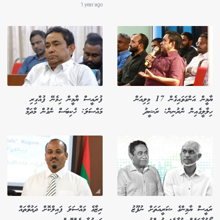
1 year ago
ޔާމީން އަންގަވައިގެން 17 މިލިއަން
ފުރައީސް ޔާމީން ހިމެނޭ ފުއްގިރި
ހިލާލީގެއިން ނެރުނިން: ރަޝީދު
މައްސަލަ: ހެކިބަސް ނެގުން މާދަމާ
ރައީސް ޔާމިންގެ ޝަރީއަތަށް ނުފޫޒު
ރިޒާގެ މައްސަލަ ފައިލްކޮށް ދައުވާތައް