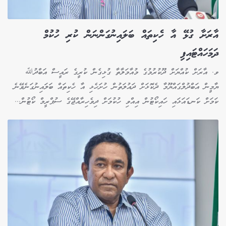
އާރަށާ ގުޅޭ އާ ހެކިތައް ބަލައިނުގަންނަން ކުރި ހުކުމް
ދަމަހައްޓައިފި
ވ. އާރަށް ކުއްޔަށް ދޫކުރުމުގެ މުއާމަލާތާ ގުޅިގެން ކުރީގެ ރައީސް އަބްދުﷲ
ޔާމީން އަބްދުލްގައްޔޫމާ ދެކޮޅަށް ދައުލަތުން ހުށަހެޅި އާ ހެކިތައް ބަލައިނުގަނެވޭނެ
ކަމަށް ކަނޑައަޅައި ހައިކޯޓުން އިއްވި ހުކުމަށް ދިވެހިރާއްޖޭގެ ސުޕްރީމް ކޯޓުން...