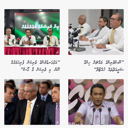
"ނޫސްވެރިންގެ މައްޗަށް ހިންގާ
"އަޅުގަނޑުމެންގެ ވެރިކަން ފުރިހަމައެއް
ޝަރީއަތްތައް ހުއްޓާލާ"
ނޫން، މި ވެރިކަން މާ ގޯސް"