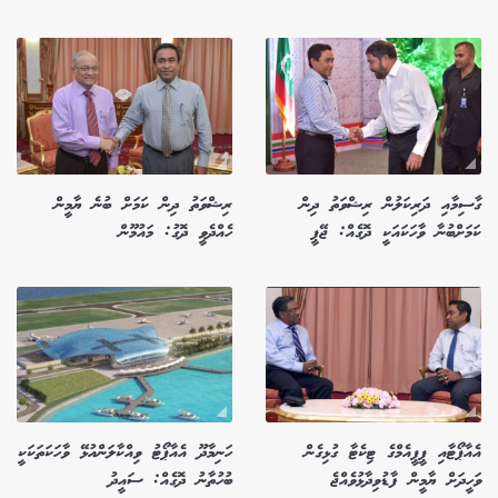
ގާސިމާއި ދަރިކަލުން ރިޝްވަތު ދިން
ރިޝްވަތު ދިން ކަމަށް ބުނެ ޔާމީން
ކަމަށްބުނާ ވާހަކައަކީ ދޮގެއް: ޖޭޕީ
ހެއްދެވީ ދޮގު: މައުމޫން
އެއާޕޯޓާއި ޕީޕީއެމްގެ ޓިކެޓާ ގުޅިގެން
ހަނިމާދޫ އެއާޕޯޓު ވިއްކާލަންއުޅޭ ވާހަކަތަކަކީ
ވަހީދަށް ޔާމީން ފާޑުވިދާޅުވެއްޖެ
ބުހުތާނު ދޮގެއް: ސައީދު