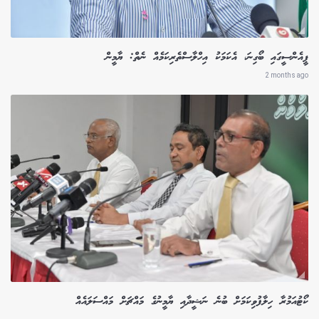
ޕީއެންސީގައި ބޯގިނަ، އެކަމަކު އިހްލާސްތެރިކަމެއް ނެތް: ޔާމީން
2 months ago
ކޯޓުއަމުރާ ހިލާފުވިކަމަށް ބުނެ ނަޝީދާއި ޔާމީނުގެ މައްޗަށް މައްސަލައެއް