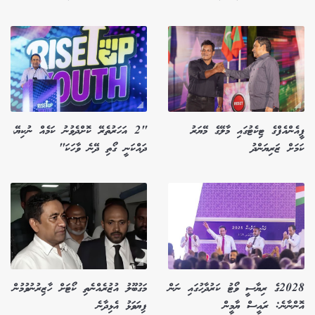
ޕީއެންއެފްގެ ޓިކެޓުގައި މާލޭގެ މޭޔަރު
"2 އަހަރުތެރޭ ކޮށްދެވުނު ކަމެއް ނުކިޔޭ،
ކަމަށް ޒަރިޔަންދު
ދައްކަނީ ގޯތި ދޭނެ ވާހަކަ"
2028ގެ ރިޔާސީ ވޯޓު ކަރުދާހުގައި ނަން
މަގުބޫލު އުޒުރެއްނެތި ކޯޓަށް ހާޒިރުނުވުމުން
އޮންނާނެ: ރައީސް ޔާމީން
ފިޔަވަޅު އެޅިދާނެ