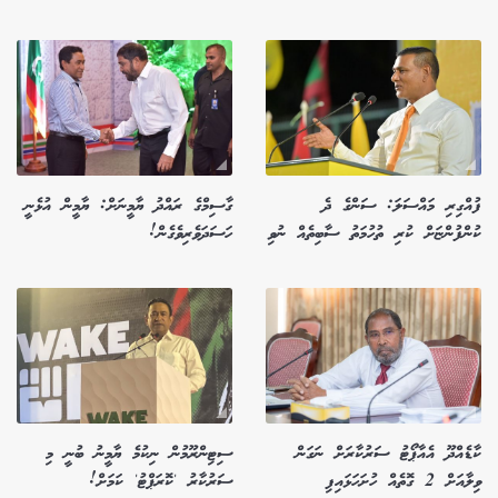
ފުއްގިރި މައްސަލަ: ސަންގެ ދެ
ގާސިމްގެ ރައްދު ޔާމީނަށް: ޔާމީން އުޅެނީ
ކުންފުންޏަށް ކުރި ތުހުމަތު ސާބިތެއް ނުވި
ހަސަދަވެރިވެގެން!
ކާޑެއްދޫ އެއާޕޯޓު ސަރުކާރަށް ނަގަން
ސިޓިންރޫމުން ނިކުމެ ޔާމީނު ބުނީ މި
ވިލާއަށް 2 ގޮތެއް ހުށަހަޅައިފި
ސަރުކާރު 'ކޮރަޕްޓު' ކަމަށް!