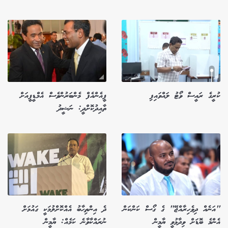
ކުރީގެ ރައީސް ވޯޓު ލައްވައިފި
ޕީއެންއެފް މެންބަރުންވެސް އެމްޑީޕީއަށް
ތާއިދުކޮށްދީ: ނަޝީދު
"އަނެއް ދިވެހިރާއްޖޭ" ގެ ގޯސް ކަންކަން
ދެ އިންތިހާބު އެއްކޮށްލުމަކީ ގައުމަށް
އެންމެ ބޮޑަށް ވިދާޅުވީ ޔާމީން
ނުރައްކާވާނެ ކަމެއް: ޔާމީން