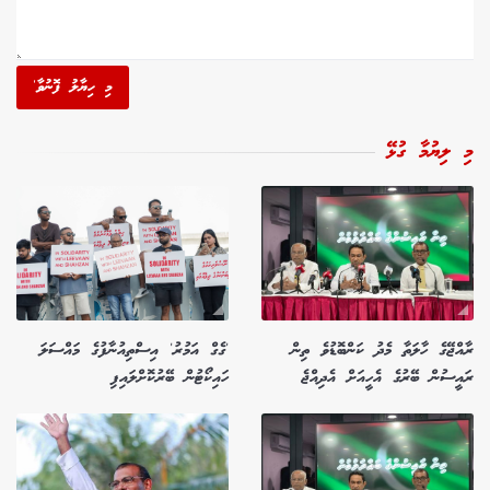
މި ހިޔާލު ފޮނުވާ'
މި ލިޔުމާ ގުޅޭ
ރާއްޖޭގެ ހާލަތާ މެދު ކަންބޮޑުވެ ތިން
'ގެގް އަމުރު' އިސްތިއުނާފުގެ މައްސަލަ
ރައީސުން ބޭރުގެ އެހީއަށް އެދިއްޖެ
ހައިކޯޓުން ބޭރުކޮށްލައިފި