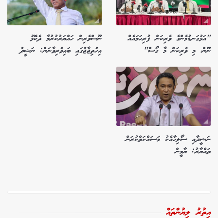
"އަޅުގަނޑުމެންގެ ވެރިކަން ފުރިހަމައެއް
ނޫސްވެރިން ހައްޔަރުކުރުމާ ދެކޮޅު
ނޫން، މި ވެރިކަން މާ ގޯސް"
އިހުތިޖާޖުގައި ބައިވެރިވާނަން: ނަޝީދު
ނަޝީދާއި ސޯލިހާއެކު މަސައްކަތްކުރަން
ތައްޔާރު: ޔާމީން
އިތުރު ލިޔުންތައް