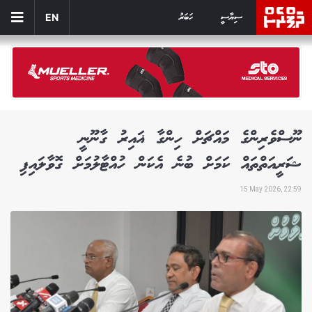
ސިޔާސީ
ހަބަރު
EN
ނޫސްވެރިންގެ މައްޗަށް ހިންގާ ޣައިރު ގާނޫނީ
ޝަރީއަތްތައް ކަމަށް ބުނެ އެކަން ހުއްޓާލުމަށް ގޮވާލައިފި
15 May 2026, 22:59