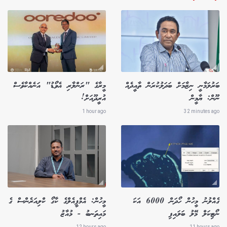
ބަރުލަމާނީ ނިޒާމަށް ބަދަލުކުރަން ތާއީދެއް
މީރާގެ "ރަންލާރި އެވޯޑު" އަނެއްކާވެސް
ނޫން: ޔާމީން
އުރީދޫއަށް!
1 hour ago
32 minutes ago
ގެއްލުނު މީހުން ހޯދަން 6000 އަކަ
މީހުން: އެމްޕީއެލްގެ ކާގޯ ކްލިއަރެންސް ގެ
ނޯޓިކަލް މޭލު ބަލައިފި
މައިތަނބު - މުއާޒު
12 hours ago
11 hours ago