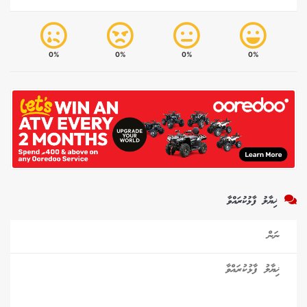
0%
0%
0%
0%
ޚިޔާލު ފާޅުކުރައްވާ