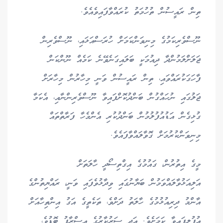
ތިން ރައީސުން ތުހުމަތު ކުރައްވާފައިވެއެވެ.
ނޫސްވެރިކަމުގެ މިނިވަންކަމަށް ހުރަސްއަޅައި، ނޫސްވެރިން
ޖަލަށްލަމުންދާ ދިއުމަކީ ބަލައިގަނެވޭނެ ކަމެއް ނޫންކަން
ފާހަގަކުރައްވައި، ތިން ރައީސުން ވަނީ މިހާރުން މިހާރަށް
ޖަލުގައި ނުހައްގުން ބަންދުކޮށްފައިވާ ނޫސްވެރިންނާއި، އެކަމާ
ގުޅިގެން އަޑުއުފުލުމުން ބަންދުކުރި އެންމެހާ ފަރާތްތައް
މިނިވަންކުރުމަށް ގޮވާލައްވާފައެވެ.
މީގެ އިތުރުން، ގައުމުގެ އިގްތިސޯދީ ހާލަތަށް
އަލިއަޅުވާލައްވަމުން ބަޔާނުގައި ވިދާޅުވެފައި ވަނީ، ރައްޔިތުންގެ
އާންމު ދިރިއުޅުމުގެ ހާލަތު ދަށްވެ، ތަކެތީގެ އަގު އިންތިހާއަށް
އުފުލިފައިވާ ކަމަށެވެ. އަދި ސަރުކާރުގެ އިސްރާފު ބޮޑުވެ،