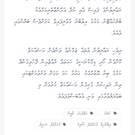
ރައްޔިތުންގެ ފައިސާ އާއި މުދާ އަމާނާތްތެރިކަމާއެކު
ބެލެހެއްޓޭނެ ކަމުގެ އިތުބާރު ގެއްލިފައިވާ ކަމަށްވެސް ބަޔާނުގައި
ވެއެވެ.
ދިވެހި ރައްޔިތުން އެތައް ޒަމާނެއް ވަންދެން މަސައްކަތް
ކޮށްގެން ހޯދި ޑިމޮކްރަސީގެ ހަމަތައް ރާއްޖެއިން ފޮހެވިގެންދާ
ކަމުގެ ބިރު އޮތުމާއެކު، ގައުމު ހަމަ މަގަށް އެޅުވުމަށްޓަކައި
ތިން ރައީސުން ގުޅިގެން މަސައްކަތް ކުރުމަށް މި
ބައްދަލުވުމުގައި ވަނީ އެއްބަސްވެފައެވެ.
ހަބަރު
އަބްދުﷲ ޔާމީން
އިބްރާހިމް މުހައްމަދު ސޯލިހް
މުހައްމަދު ނަޝީދު