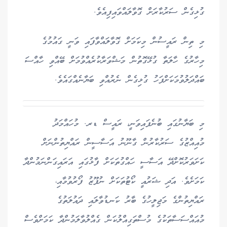
ގުޅިގެން ސަރުކާރަށް ގޮވާލައްވައިފިއެވެ.
މި ތިން ރައީސުން މިކަމަށް ގޮވާލައްވާފައި ވަނީ ގައުމުގެ
މިހާރުގެ ހާލަތާ ގުޅޭގޮތުން މަޝްވަރާކުރެއްވުމަށް ބޭއްވި ހާއްސަ
ބައްދަލުވުމަކަށްފަހު ގުޅިގެން ނެރުއްވި ބަޔާނެއްގައެވެ.
މި ބަޔާނުގައި ބުނެފައިވަނީ، ރައީސް ޑރ. މުހައްމަދު
މުއިއްޒުގެ ސަރުކާރުން ގާނޫނު އަސާސީން ރައްޔިތުންނަށް
ކަށަވަރުކޮށްދޭ އަސާސީ ހައްގުތަކަށް ފާޅުގައި އަރައިގަންނަމުންދާ
ކަމަށެވެ. އަދި ޝަރުއީ ކޯޓުތަކަށް ނުފޫޒު ފޯރުވުމާއި،
ރައްޔިތުންގެ މަޖިލީހުގެ ބާރު ކަނޑުވާލައި ދައުލަތުގެ
މުއައްސަސާތަކުގެ މުސްތަގިއްލުކަން ގެއްލުވާލަމުންދާ ކަމަށްވެސް