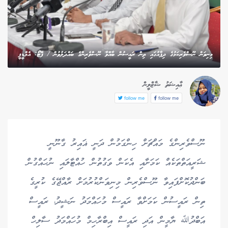
މިނިވަން ނޫސްވެރިކަމުގެ ދިފާއުގައި ތިން ރައީސުން ބާއްވާ ނޫސްވެރިންގެ ބައްދަލުވުން / ފޮޓޯ: އެމްޑީޕީ
ޢާއިޝަތު ޝާޒްލީން
follow me
follow me
ނޫސްވެރިންގެ މައްޗަށް ހިންގަމުން ދަނީ ޣައިރު ގާނޫނީ
ޝަރީއަތްތަކެއް ކަމަށާއި އެކަން ވަގުތުން ހުއްޓާލައި ނުހައްގުން
ބަންދުކޮށްފައިވާ ނޫސްވެރިން މިނިވަންކުރުމަށް ރާއްޖޭގެ ކުރީގެ
ތިން ރައީސުން ކަމަށްވާ ރައީސް މުހައްމަދު ނަޝީދު، ރައީސް
އަބްދުﷲ ޔާމީން އަދި ރައީސް އިބްރާހިމް މުހައްމަދު ސާލިހް