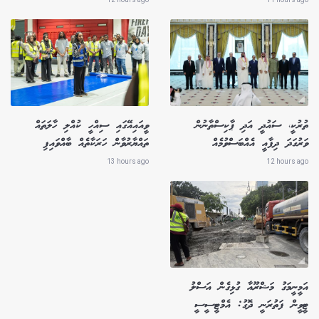
ތުރުކީ، ސައުދީ އަދި ޕާކިސްތާނުން
ވީއައިއޭގައި ސިއްހީ ކުއްލި ހާލަތައް
ވަރުގަދަ ދިފާއީ އެއްބަސްވުމެއް
ތައްޔާރުވާން ހަރަކާތެއް ބާއްވައިފި
13 hours ago
12 hours ago
އަމީނީމަގު މަޝްރޫއާ ގުޅިގެން އަސްލު
ޓީވީން ފަތުރަނީ ދޮގު: އެމްޓީސީސީ