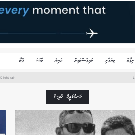
ރިޕޯޓް
ވިޔަފާރި
ލައިފްސްޓައިލް
ދުނިޔެ
ވާހަކަ
ފޮޓޯ
C light rain
L
ކަނޑުމަތީގެ ހާދިސާ