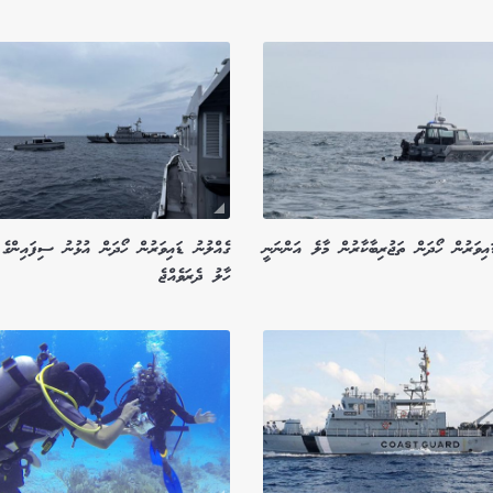
ައިވަރުން ހޯދަން ތަޖުރިބާކާރުން މާލެ އަންނަނީ
ގެއްލުނު ޑައިވަރުން ހޯދަން އުޅުނު ސިފައިންގެ މ
ހާލު ދެރަވެއްޖެ