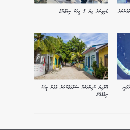
ބުނީ ފުލުހުންނަށް
ޑައިވިނަށް ދިޔަ 5 މީހަކު ނިޔާވެއްޖެ
ޯދަނީ
އޮޔާދިޔަ ކުދިންތަކެއް ސަލާމަތްކުރަން އުޅުނު މީހަކު
ނިޔާވެއްޖެ