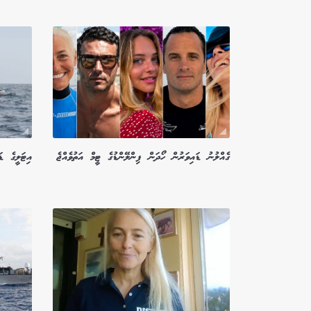
ގެއްލުނު ޑައިވަރުން ހޯދަން ފިންލޭންޑުގެ ޓީމް އަތުވެއްޖެ
އިޓަލީގެ ޑ