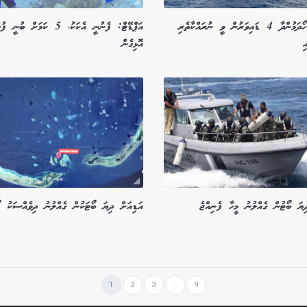
އަޕްޑޭޓް: ހޯދަމުންދާ 4 ޑައިވަރުން ވީ ނުރައްކާތެރި
އަޕްޑޭޓް: ފެނުނީ އެކަކު، 5 ކަމަށް 
ި
އޮޅިގެން
ިޔަ ބޯޓުން ގެއްލުނު މީހާ ފެނިއްޖެ
އަޑިއަށް ދިޔަ ބޯޓަކުން ގެއްލުނު ދިވެއްސަކު ހ
1
2
3
...
9