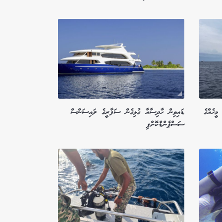
ީހެއްގެ
ޑައިވިން ހާދިސާއާ ގުޅިގެން ސަފާރީގެ ލައިސަންސް
ސަސްޕެންޑްކޮށްފި