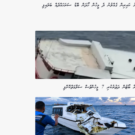
ރު ކައިރިން ގެއްލުނު ދެ މީހުން ހޯދަން ބޮޑު ސަރަހައްދެއް ބަލައިފި
ޓުން ދަތުރުކުރި 7 މީހުންވެސް ސަލާމަތްކޮށްފި