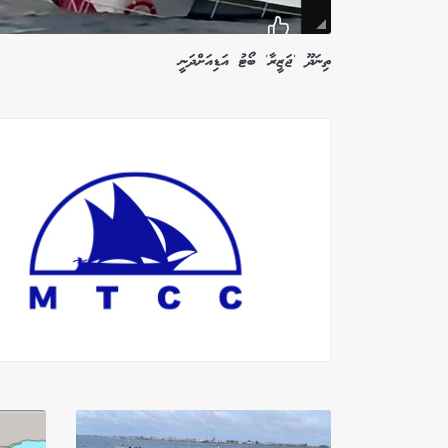
ތިނަދޫ 'ޖަޒީރާ' ބޯޓު އަޑިއަށްދަނީ