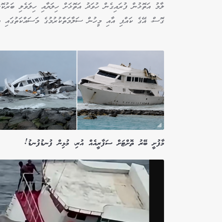
ގޮސް، އޭގެ ކައްޕި އާއި މީހުން ސަލާމަތްކުރުމުގެ މަސައްކަތުގައި އ
މާފުށީ ބޭރު ތޮށްޓަށް ސަފާރީއެއް އުރި، މުޅިން ފުނޑުފުނޑު!