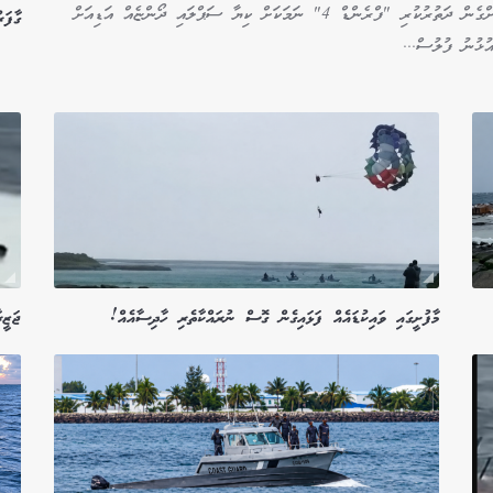
ލާމު އަތޮޅުން ފުރައިގެން ހުވަދު އަތޮޅަށް ހިލަޔާއި ހިލަވެލި ބަރުކޮށްގެން ދަތުރުކުރި "ފްރެންޑް 4" ނަމަކަށް ކިޔާ ސަޕްލައި ދޯންޏެއް އަޑިއަށް
ގާފަ
ުޅުނު ފުލުސް...
މާފުށީގައި ވައިކުޑައެއް ފަޅައިގެން ގޮސް ނުރައްކާތެރި ހާދިސާއެއް!
ޖަޒީރާ ބޯ