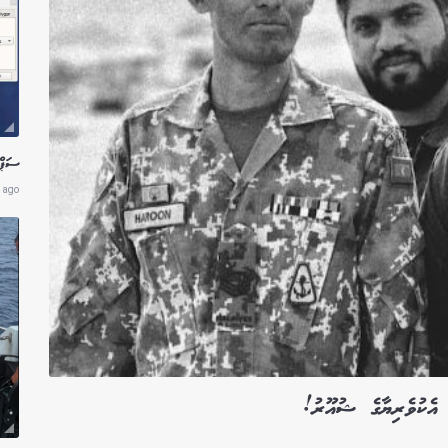
ސަޕްލައ
 ago
އެކުވެރިޔާގެ ޝުއޫރު!