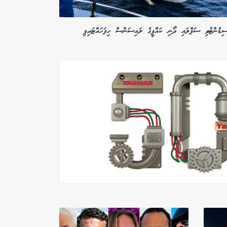
ސިޑެންޓުވި ސަޕްލައި ދޯނި ކައްޕީގެ ލައިސަންސް ހިފަހައްޓައިފި