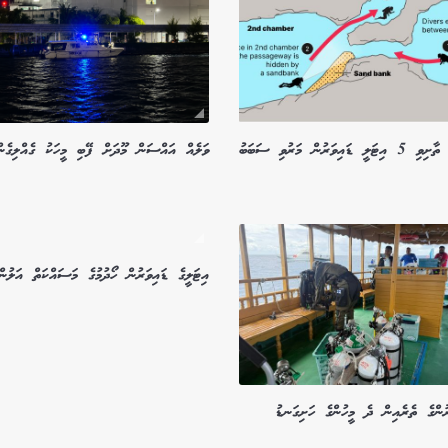
ހޮހޮޅައިގައި ތާށިވި 5 އިޓަލީ ޑައިވަރުން މަރުވި ސަބަބު
ވަލެއް އައްސަން މޫދަށް ފޭބި މީހަކު ގެއްލިގެނ
އިޓަލީގެ ޑައިވަރުން ހޯދުމުގެ މަސައްކަތް އަލުން
ރުންގެ ތެރެއިން ދެ މީހުންގެ ހަށިގަނޑު