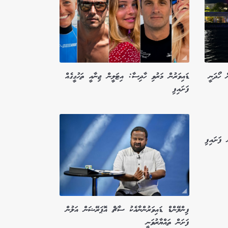
ް ހޯދަނީ
ޑައިވަރުން މަރުވި ހާދިސާ: އިޓަލީން ޖިނާއީ ތަހުގީގެއް
ފަށައިފި
 ފަށައިފި
ފިންލޭންޑް ޑައިވަރުންނާއެކު ސާޗް އޮޕަރޭޝަން އަލުން
ފަށަން ތައްޔާރުވަނީ