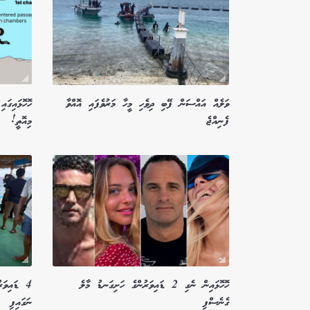
ވަލެއް އައްސަން ފޭބި ދިވެހި މީހާ މަރުވެފައި އޮއްވާ
ފެނިއްޖެ
މިއޮތީ!
ހޮހޮޅައިން ނެގި 2 ޑައިވަރުންގެ ހަށިގަނޑު މާލެ
4 ޑައިވަ
ގެނެސްފި
ނަގައިފި