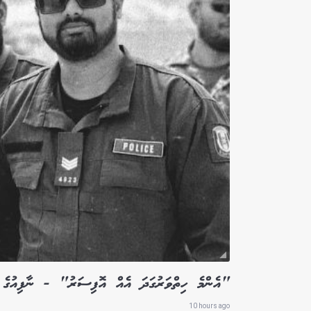
"އެންމެ ހިތްވަރުގަދަ އެއް އޮފިސަރު" - ނާފިއުގެ 
10 hours ago