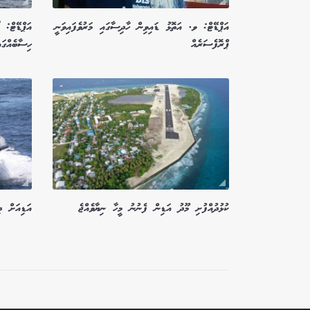
އަޕްޑޭޓް: ވ. އަތޮޅު ޑައިވިން ހާދިސާގައި މަރުވެފައިވަނީ
ޕްރޮފެސަރެއް
ހިސާބެއްގައ
ކުޅުދުއްފުށި މޫދު އަޑިން ފެނުނު މީހާ ނިޔާވެއްޖެ
އަޑިއަށް ދ