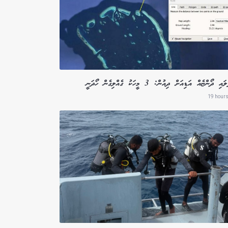
ި ދޯންޏެއް އަޑިއަށް ދިއުން: 3 މީހަކު ގެއްލިގެން ހޯދަނީ
19 hours