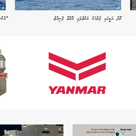
މޫދު އަޑީގައި ފުލުހަކު މަރުވެފައި އޮއްވާ ފެނިއްޖެ
ްއެކް