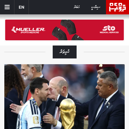
ސިޔާސީ
ހަބަރު
EN
ކުޅިވަރު