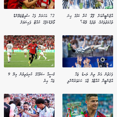
އާޖެންޓީނާއަށް 'ފޭވާ' ކުރާ ކަމުގެ ގިނަ
72 އަހަރަށް ފަހު ސުވިޓްޒަލޭންޑް
ތުހުމަތުތަކެއް، ތެދެއް ވޭބާ؟
ވޯލްޑްކަޕްގެ ކުއާޓާ ފައިނަލަށް
ފަހަތުން އަރާ ތިން ލަނޑު ޖަހާ
މެސީއާ ސަލާހްގެ ކުރިމަތިލުން މިރޭ 9
އާޖެންޓީނާ ކުއާޓާގެ ޖާގަ ކަށަވަރުކޮށްފި
ޖަހާ އިރު