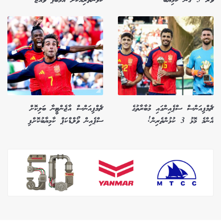
ވުރެ 5 ގުނަ ކާމިޔާބު"
ކުޅުންތެރިއަކަށް އެމްބާޕޭ ވެއްޖެ
ޗެމްޕިއަންސް ސްޕެއިންގައި މުބާރާތުގެ
ޗެމްޕިއަންސް އާޖެންޓީނާ ބަލިކޮށް
އެންމެ މޮޅު 3 ކުޅުންތެރިން!
ސްޕެއިން ވޯލްޑްކަޕް ކާމިޔާބުކޮށްފި