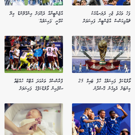
ފަހު ވަގުތު ޖެހި ދެލަނޑާއެކު
އާޖެންޓީނާއާ ދެކޮޅަށް އިންގްލޭންޑް މިރޭ
ޗެމްޕިއަންސް އާޖެންޓީނާ ފައިނަލަށް
ކުޅޭނީ 'ފައިނަލެއް'
ވޯލްޑްކަޕް ފައިނަލްގެ ހާފް ޓައިމް 25
ފްރާންސްގެ ވަރުގަދަ އެޓޭކް ހުއްޓުވާ
މިނެޓަށް ދެމިގެން ގޮސްދާނެ
ސްޕެއިން ވޯލްޑްކަޕްގެ ފައިނަލަށް