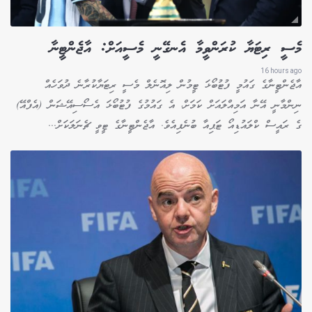
މެސީ ރިޓަޔާ ކުރަންވީމާ އެނގޭނީ މެސީއަށް: އާޖެންޓީނާ
16 hours ago
އާޖެންޓީނާގެ ގައުމީ ފުޓުބޯޅަ ޓީމުން ލިއޮނެލް މެސީ ރިޓަޔާކުރާނެ ދުވަހެއް
ނިންމާނީ އޭނާ އަމިއްލައަށް ކަމަށް، އެ ގައުމުގެ ފުޓުބޯޅަ އެސޯސިއޭޝަން (އެފްއޭ)
ގެ ރައީސް ކްލައުޑިއޯ ޓަޕިއާ ބުނެފިއެވެ. އާޖެންޓީނާގެ ޓީވީ ޗެނަލަކަށް...