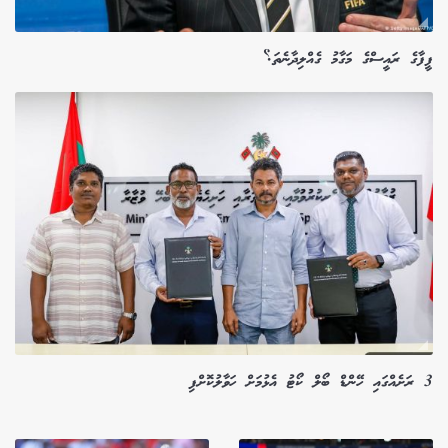
ފީފާގެ ރައީސްގެ މަގާމު ގެއްލިދާނެތަ؟
3 ރަށެއްގައި ހޭންޑް ބޯލް ކޯޓު އެޅުމަށް ހަވާލުކޮށްފި