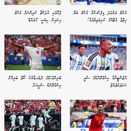
އެންމެ ވަރުގަދަ ޑިފެންސްއާ އެންމެ ބަލާ
ޕެރޫގައި އުފަންވާ ކުދިންނަށް އެންމެ
ހިތްވާ އެޓޭކްގެ ކުރިމަތިލުމެއް!
ގިނައިން ކިޔަނީ 'ހާލަންޑް'
އާޖެންޓީނާއާ އިންގްލޭންޑްގެ ސެމީ
ބެލިންގްހަމްގެ ދެލަނޑާއެކު ނޯވޭ ބަލިކޮށް
ކަށަވަރުވެއްޖެ
އިންގްލޭންޑް ސެމީއަށް