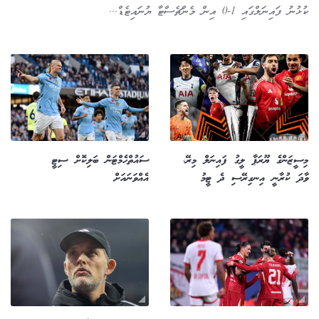
ކުޅުނު ފައިނަލްގައި 1-0 އިން މެންޗެސްޓާ ޔުނައިޓެޑް...
މިސީޒަންގެ ޔޫރަޕާ ލީގު ފައިނަލް މިރޭ،
ސައުތްހެމްޓަން ބަލިކޮށް ސިޓީ
ވާދަ ކުރާނީ އިނގިރޭސި ދެ ޓީމު
އެއްވަނައަށް