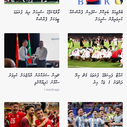
ބެލްޖިއަމް ބަލިކޮށް ސްޕެއިން ފްރާންސްއާ
ވޯލްޑްކަޕްގެ ސެމީއަށް ދިޔަ ފުރަތަމަ
ކުރިމަތިލާން ސެމީއަށް
ޓީމަކަށް ފްރާންސް
ކުއާޓާ ފައިނަލްގެ ފުރަތަމަ މެޗު މިރޭ
ޗައިނާ ސަރުކާރުން ރާއްޖެއަށް ކުޅިވަރު
ދަންވަރު 1 ޖަހާ އިރު
ސާމާނު ހަދިޔާކޮށްފި
1 month ago