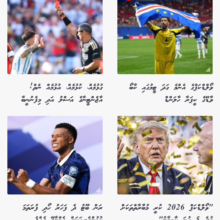
ވޯލްޑްކަޕްގެ އެންމެ ގަދަ ޓީމުގައި ކާބޯ
ގުޅުމެއް، ކުޅުމެއް، އުޅުމެއް ނެތް!
ވާޑޭގެ ކީޕަރާ ހާލަންޑް
އާޖެންޓީނާގެ އަސްލު އަދި މިފެނުނީބާ
"ވޯލްޑްކަޕް 2026 ކުރީ މުބާރާތްތަކަށް
ރަން ބޫޓު ދެ ފަހަރު ހޯދި ފުރަތަމަ