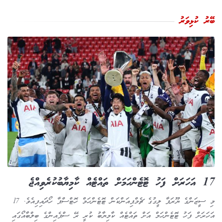
ބޭރު ކުޅިވަރު
17 އަހަރަށް ފަހު ޓޮޓެންހަމަށް ތައްޓެއް ކާމިޔާބުކުރެވިއްޖެ
މި ސީޒަންގެ ޔޫރަޕާ ލީގުގެ ޗެމްޕިއަންކަން ޓޮޓެންހަމް ހޮޓްސްޕާ ހޯދައިފިއެވެ. 17
އަހަރަށް ފަހު ޓޮޓެންހަމް އަށް ތައްޓެއް ކާމިޔާބު ކުރީ ރޭ ސްޕެއިންގެ ބިލްބާއޯގައި