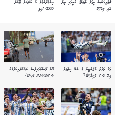
ޗެމްޕިއަންސް ލީގުގެ ތާވަލުގެ ކުރީގައި ވިލާ
އިންގްލޭންޑްގެ އާ ކޯޗަކަށް ޓޫކުލް
އަދި ލިވަޕޫލް
ހަމަޖައްސައިފި
ފަހު ވަގުތު އާޖެންޓީނާ އެ ނެރޭ ހިތްވަރު
ހޫނު މޫސުމުގައިވެސް ރައްކާތެރިކަމާއެކު
މިރޭ ވެސް ފެނިދާނެބާ؟
ކަސްރަތުކުރުން މުހިންމު!