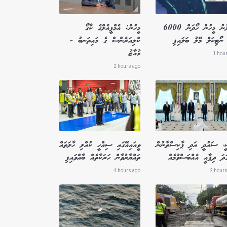
ގެއްލުނު މީހުން ހޯދަން 6000
މީހުން: އެމްޕީއެލްގެ ކާގޯ
ނޯޓިކަލް މޭލު ބަލައިފި
ކްލިއަރެންސް ގެ މައިތަނބު -
މުއާޒު
1 hou
2 hours ago
ކީ، ސައުދީ އަދި ޕާކިސްތާނުން
ވީއައިއޭގައި ސިއްހީ ކުއްލި ހާލަތައް
ަދަ ދިފާއީ އެއްބަސްވުމެއް
ތައްޔާރުވާން ހަރަކާތެއް ބާއްވައިފި
4 hours ago
2 hours