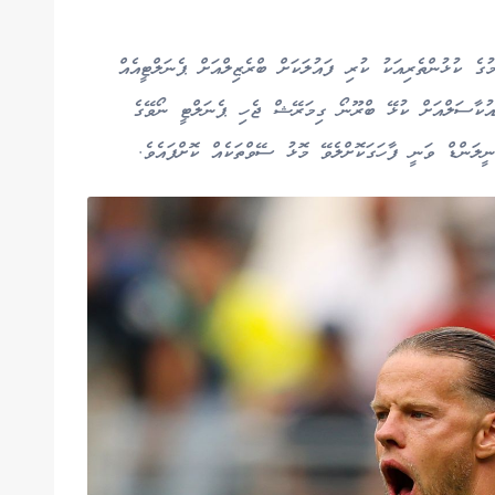
ެ ކުޅުންތެރިއަކު ކުރި ފައުލަކަށް ބްރެޒިލްއަށް ޕެނަލްޓީއެއް
އުކާސަލްއަށް ކުޅޭ ބްރޫނޯ ގިމަރޭޝް ޖެހި ޕެނަލްޓީ ނޯވޭގެ
ލަންޑް ވަނީ ފާހަގަކޮށްލެވޭ މޮޅު ސޭވްތަކެއް ކޮށްފައެވެ.