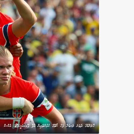
ހާލަންޑްގެ ދެވަނަ ލަނޑަށް ފަހު ނޯވޭގެ ކުޅުންތެރިން އުފާ ފާޅުކުރަނީ/ފޮޓޯ: އެކްސް