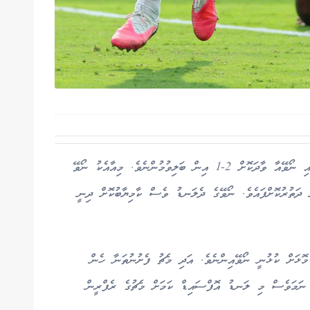
ރެޒިލް ކަޓައިފިއެވެ. ބްރެޒިލް ކެޓީ މިރޭ ގަދަ 16 ގައި ނޯވޭއާ ވާދަކޮށް 2-1 އިން ބަލިވުމުންނެވެ. މިއާއެކު ނޯވޭ
ް ދަތުރުކޮށްފައެވެ. ނޯވޭގެ ދެލަނޑު ވެސް ކާމިޔާބުކޮށް ދިނީ
މޮޅަށް ކުޅުނީ ނޯވޭއިންނެވެ. އަދި މެޗު ފެށުނުތަނާ ހެން
ނަމަވެސް މި ލަނޑު އޮފްސައިޑް ކަމަށް މެޗުގެ ރެފްރީން