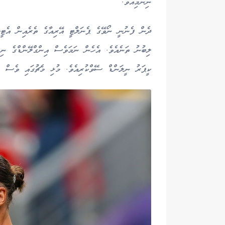
ނިންމިއެވެ.
ދެން ފެނުނީ ނޯވޭގެ ޕެނަލްޓީ އޭރިއާގެ ތެރެއިން އެޓީމުގ
ލިބުނު ތަނެއެވެ. އެހެން ނަމަވެސް އިންގްލޭންޑްގެ ނި
ކީޕަރު ނީލަންޑް ސޭވްކުރިއެވެ. މުޅި މެޗުގައި ވެސް ނީ