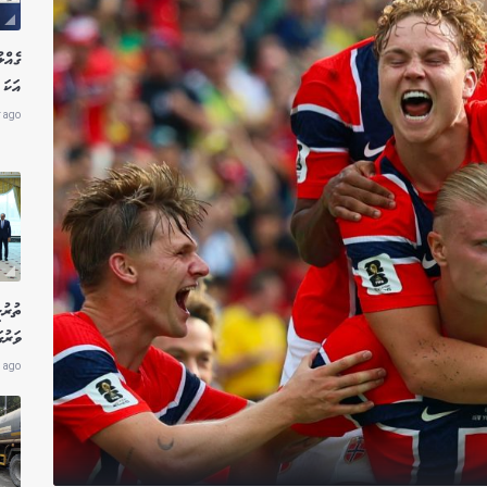
އަކަ 
r ago
ތުރު
ވަރުގ
 ago