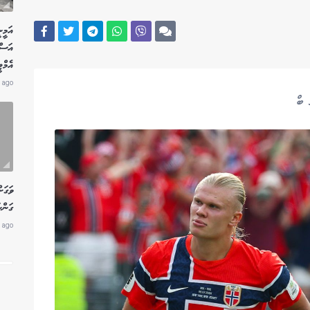
އަމީނ
އަސް
އެމް
 ago
 ބް
ވަގަށ
ގަންނ
 ago