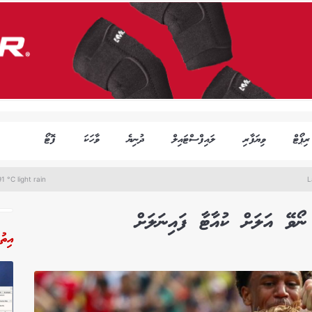
ރިޕޯޓް
ވިޔަފާރި
ލައިފްސްޓައިލް
ދުނިޔެ
ވާހަކަ
ފޮޓޯ
1 °C light rain
L
އިތު