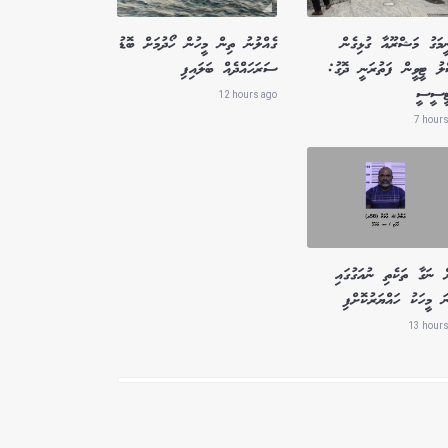
ީމަގު މަޝްރޫއާ ގުޅިގެން
ގެއްލުނު ތިން މީހުން ހޯދުމަށް ބޮޑު
ލު ޓީވީން ފަތުރަނީ ދޮގު:
ސަރަހައްދެއް ބަލައިފި
ޓީސީސީ
12 hours ago
7 hours
ް ނަގާ ތަކެތި ނުއަގުގައި
ަ މީހަކު ހައްޔަރުކޮށްފި
13 hours