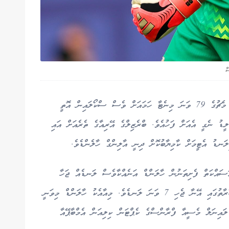
ް
މެޗުގެ ފުރަތަމަ ހާފް 0-0ގައި އޮވެގެން ނިމުނު އިރު މެޗުގެ 79 ވަނަ މިނެޓާ ހަމައަށް ވެސް ސްކޯލައިން އޮތީ
ޑު ނެގީ އެއަށް ފަހުއެވެ. ބްރެޒިލްގެ އޭރިއާގެ ތެރެއަށް އައި
ލަނޑު އެޓީމަށް ކާމިޔާބުކޮށް ދިނީ އާލިންގް ހާލެންޑެވެ.
މަސައްކަތް ފެށިތަނުން ހާލަންޑް އަނެއްކާވެސް ލަނޑެއް ޖަހާ
މެޗުގެ ސްކޯލައިން 2-0 އަކަށް ހެދިއެވެ. މިއީ މިމުބާރާތުގައި އޭނާ ޖެހި 7 ވަނަ ލަނޑެވެ. މިއާއެކު ހާލަންޑް މިވަނީ
 ލައިނަލް މެސީއާ ފްރާންސްގެ ކެޕްޓަން ކިލިއަން އެމްބާޕޭއާ