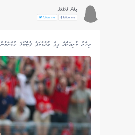
މިޒްނާ މުހައްމަދު
follow me
follow me
މިހާރު ކުރިއަށްދާ ފީފާ ވޯލްޑްކަޕް ފުޓްބޯޅަ މުބާރާތުން