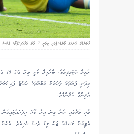
ހާލަންޑްގެ ފުރަތަމަ ވޯލްޑްކަޕްގައި މިވަނީ 7 ގޯލު ޖަހާފައި/ފޮޓޯ: އެކްސް
މިވަނީ ފުރަތަމަ ފަހަރަށް މުބާރާތުގެ ކުއާޓާ ފައިނަލަށ
އާލިންގް ހާލެންޑެވެ.
މުޅި މެޗުގައި ހެން ގިނަ އިރު ބޯޅަ ހިފަހައްޓައިގެން 
އެޓީމުން ލަނޑެއް ޖަހާ ލީޑު ވެސް ނެގިއެވެ. އެހެން 