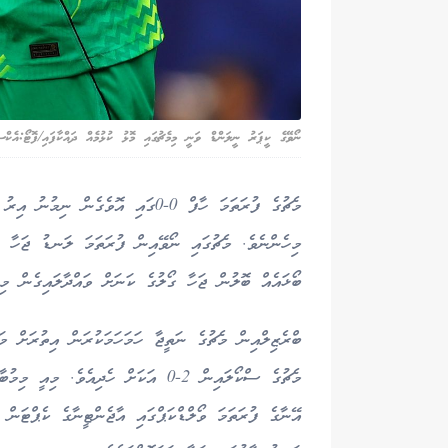
ނޯވޭގެ ކީޕަރު ނީލަންޑް ވަނީ މިމެޗުގައި މޮޅު ކުޅުމެއް ދައްކާފައި/ފޮޓޯ:އެކްސ
މިހެންނެވެ. މެޗުގައި ނޯވޭއިން ފުރަތަމަ ލަނޑު ޖަހާ ލީ
ބޯޅައެއް ބޮލުން ޖަހާ ގޯލުގެ ކަނަށް ވައްދާލައިގެން މި
ބްރެޒިލްއިން މެޗުގެ ނަތީޖާ ހަމަހަމަކުރަން އިތުރަށް 
އޭނާގެ ފުރަތަމަ ވޯލްޑްކަޕްގައި އާޖެންޓީނާގެ ކެޕްޓަން