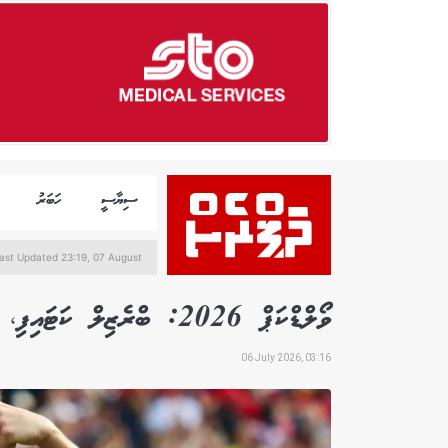
ސިޔާސީ
ހަބަރު
ast Updated 23:19, 07 August
ވޯލްޑްކަޕް 2026: ބްރެޒިލް ކަޓައިފި، ނޯވޭ އަލަށް ކުއާޓާ ފައިނަލަށް
06 July 2026, 03:16