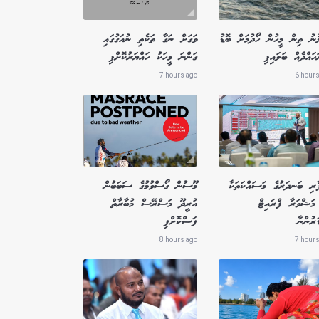
ުނު ތިން މީހުން ހޯދުމަށް ބޮޑު
ވަގަށް ނަގާ ތަކެތި ނުއަގުގައި
ައްދެއް ބަލައިފި
ގަންނަ މީހަކު ހައްޔަރުކޮށްފި
7 hours ago
6 hours
ާރި ބަނދަރުގެ މަސައްކަތަކާ
މޫސުން ގޯސްވުމުގެ ސަބަބުން
މަޝްވަރާ ފްރައިޓް
އުރީދޫ މަސްރޭސް މުބާރާތް
ަރުންނާ
ފަސްކޮށްފި
8 hours ago
7 hours