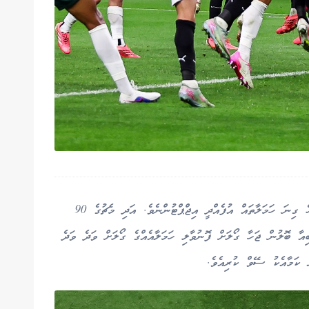
އޮސްޓްރޭލިޔާގެ ގޯލަށް ފަހު ދެން މެޗުގައި މޮޅަށް ކުޅެ ގިނަ ހަމަލާތައް އުފެއްދީ އިޖްޕްޓުންނެވެ. އަދި މެޗުގެ 90
އާ ބޮލުން ޖަހާ ގޯލަށް ފޮނުވާލި ހަމަލާއެއްގެ ގޯލަށް ވަދެ ވަދެ
 ކަމާއެކު ސޭވް ކުރިއެވެ.