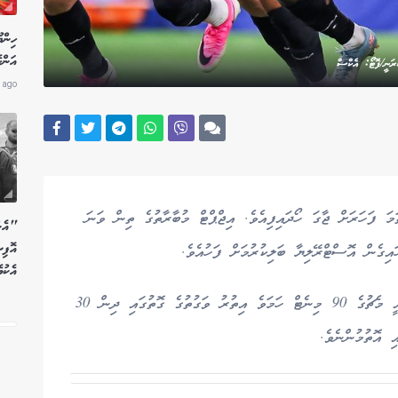
ހިން
އަންހ
ުރަނީ/ފޮޓޯ: އެކްސް
 ago
 މުބާރާތެއްގެ ގަދ 16 އިން ފުރަތަމަ ފަހަރަށް ޖާގަ ހޯދައިފިއެވެ. އިޖްޕްޓް މުބާރާތުގެ ތިން ވަނަ
"އެން
އޮފި
ިގެން އޮސްޓްރޭލިޔާ ބަލިކުރުމަށް ފަހުއެވެ.
އެކު
އެމެރިކާގެ ޑަލާސްގައި ކުޅުނު މެޗު ޕެނަލްޓީއަށް ދިޔައީ މެޗުގެ 90 މިނެޓް ހަމަވެ އިތުރު ވަގުތުގެ ގޮތުގައި ދިން 30