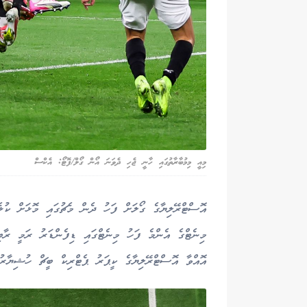
މިއީ މިމުބާރާތުގައި ހާނީ ޖެހި ދެވަނަ އޯން ގޯލް/ފޮޓޯ: އެކްސް
މިނެޓްގެ އެންމެ ފަހު މިނެޓްގައި ޑިފެންޑަރު ރަމީ ރާބި
އޮއްވާ އޮސްޓްރޭލިޔާގެ ކީޕަރު ޕެޓްރިކް ބީޗް ހުޝިޔާރު