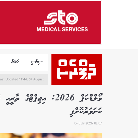
ސިޔާސީ
ހަބަރު
ast Updated 11:44, 07 August
ކަށަވަރުކޮށްފި
04 July 2026, 02:07