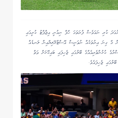
ގަދަ ކުރި ނަމަވެސް ފުރަތަމަ ހާފް ނިމުނީ އިޖްޕްޓު ކުރީގައި
ން މާ ގިނަ އިރުތަކެއް ނުވަނީސް އޮސްޓްރޭލިޔާއިން ލަނޑެއް
ރުގެ ކުޅުންތެރިއެއްގެ ބޮލުގައި ޖެހިފައި ބައިކޮޅަށް ވަތް
ޮލުގައި ޖެހިފައެވެ.