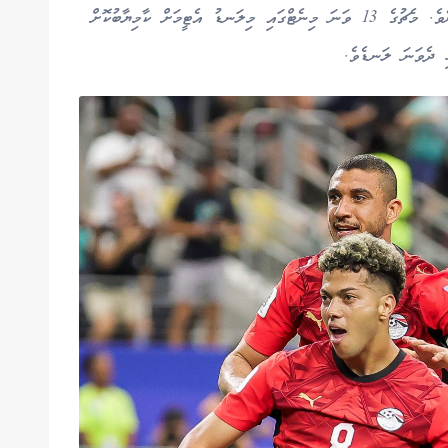
މެޗުގައި ފުރަތަމަ ލަނޑު ޖަހާ ލީޑު ނެގީ އިޖްޕްޓުންނެވެ. މެޗުގެ 13 ވަނަ މިނެޓްގައި މިލަނޑު އެޓީމަށް ކާމިޔާބުކޮށް
ި ދެވަނަ ލަނޑެވެ.