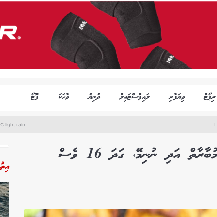
ރިޕޯޓް
ވިޔަފާރި
ލައިފްސްޓައިލް
ދުނިޔެ
ވާހަކަ
ފޮޓޯ
C light rain
L
ވޯލްޑްކަޕް 2026: އިޖިޕްޓްގެ ތާރީހީ މުބާރާތް އަދި ނުނިމޭ، ގަދަ 16 ވެސް
އިތު