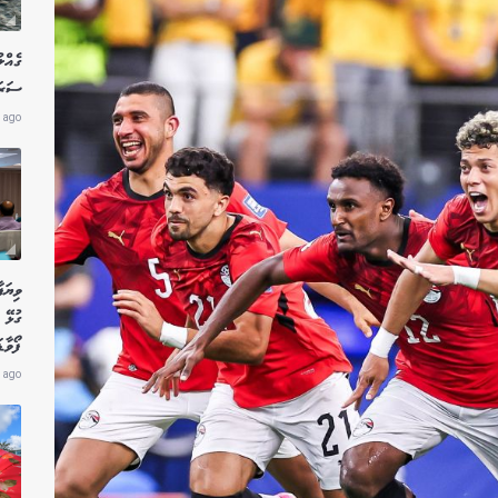
ގެއްލ
ސަރަހ
 ago
ވިޔަފ
ގުޅޭ 
ފޯވާޑ
 ago