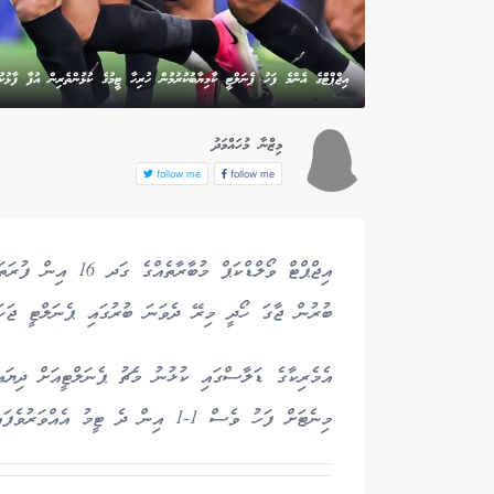
އިޖްޕްޓްގެ އެންމެ ފަހު ޕެނަލްޓީ ކާމިޔާބުކުރުމުން ހުރިހާ ޓީމުގެ ކުޅުންތެރިން އުފާ ފާޅުކ
މިޒްނާ މުހައްމަދު
follow me
follow me
އިޖްޕްޓް ވޯލްޑްކަޕް
ބުރުން ޖާގަ ހޯދީ މިރޭ ދެވަނަ ބުރުގައި ޕެނަލްޓީ ޖަހައ
މިނެޓަށް ފަހު ވެސް 1-1 އިން ދެ ޓީމު އެއްވަރުވެފައި އޮތުމުންނެވެ.