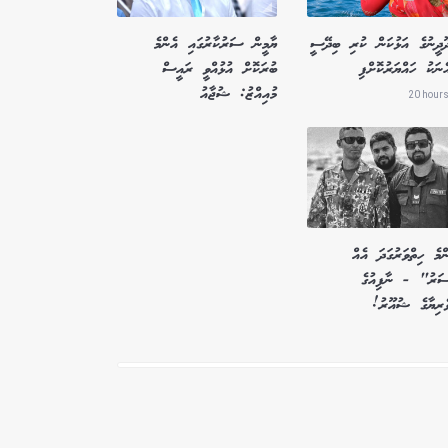
ދޫދީނުގެ އަޅުކަން ކުރި ބިދޭސީ
ޔާމީން ސަރުކާރުގައި އެންމެ
ެނަކު ހައްޔަރުކޮށްފި
ބުރަކޮށް އުޅުއްވީ ރައީސް
މުއިއްޒު: ޝުޖާއު
20 hours
މެ ހިތްވަރުގަދަ އެއް
ސަރު" - ނާފިއުގެ
ވެރިޔާގެ ޝުއޫރު!