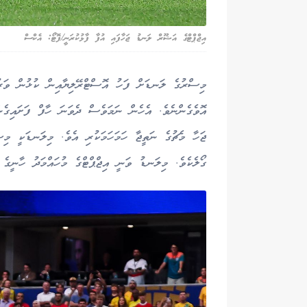
އިޖްޕްޓްގެ އަޝޫރް ލަނޑު ޖަހާފައި އުފާ ފާޅުކުރަނީ/ފޮޓޯ: އެކްސް
މިސްރުގެ ލަނޑަށް ފަހު އޮސްޓްރޭލިޔާއިން ކުޅުން ވަރު
އޮވެގެންނެވެ. އެހެން ނަމަވެސް ދެވަނަ ހާފް ފަށައިގެ
ޖަހާ މެޗުގެ ނަތީޖާ ހަމަހަމަކުރި އެވެ. މިލަނޑަކީ މިސް
ގޯލެކެވެ. މިލަނޑު ވަނީ އިޖްޕްޓްގެ މުހައްމަދު ހާނީގެ ބ