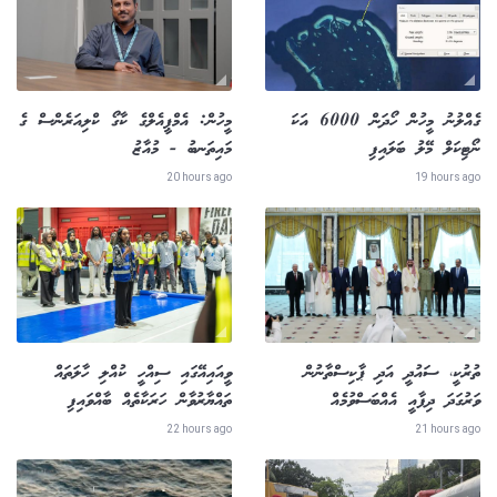
ގެއްލުނު މީހުން ހޯދަން 6000 އަކަ
މީހުން: އެމްޕީއެލްގެ ކާގޯ ކްލިއަރެންސް ގެ
ނޯޓިކަލް މޭލު ބަލައިފި
މައިތަނބު - މުއާޒު
20 hours ago
19 hours ago
ތުރުކީ، ސައުދީ އަދި ޕާކިސްތާނުން
ވީއައިއޭގައި ސިއްހީ ކުއްލި ހާލަތައް
ވަރުގަދަ ދިފާއީ އެއްބަސްވުމެއް
ތައްޔާރުވާން ހަރަކާތެއް ބާއްވައިފި
22 hours ago
21 hours ago