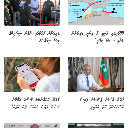
ހޮހޮޅައިގައި ތާށިވި 5 އިޓަލީ ޑައިވަރުން
ޑައިވަރުން ހޯދުމުގައި އުޅުނު ސިފައިންގެ
މަރުވި ސަބަބު މިއޮތީ!
މީހަކު ނިޔާވެއްޖެ
ގެދޮރު އެޅުމަށް ޕެންޝަން ފައިސާ
ޑޮލަރު އެކައުންޓަށް މުސާރަ ޖަމާކޮށް
ބޭނުންކުރެވޭ ގޮތް ހަދައިފި
މުސާރަ ދެގުނަ ކުރުމުގެ ފުރުސަތެއް!