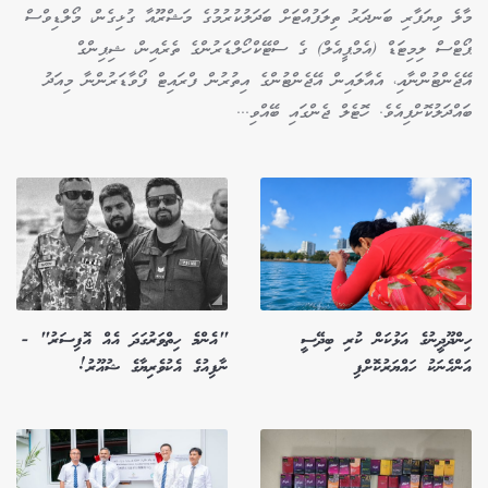
މާލެ ވިޔަފާރި ބަނދަރު ތިލަފުއްޓަށް ބަދަލުކުރުމުގެ މަޝްރޫއާ ގުޅިގެން، މޯލްޑިވްސް
ޕޯޓްސް ލިމިޓަޑް (އެމްޕީއެލް) ގެ ސްޓޭކްހޯލްޑަރުންގެ ތެރެއިން، ޝިޕިންގް
އޭޖެންޓުންނާއި، އެއާލައިން އޭޖެންޓުންގެ އިތުރުން ފްރައިޓް ފޯވާޑަރުންނާ މިއަދު
ބައްދަލުކޮށްފިއެވެ. ހޮޓެލް ޖެންގައި ބޭއްވި...
ހިންދޫދީނުގެ އަޅުކަން ކުރި ބިދޭސީ
"އެންމެ ހިތްވަރުގަދަ އެއް އޮފިސަރު" -
އަންހެނަކު ހައްޔަރުކޮށްފި
ނާފިއުގެ އެކުވެރިޔާގެ ޝުއޫރު!