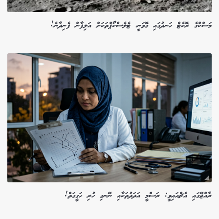
މަސްކްގެ ރޮކެޓް ހަނދުގައި ގޮވަނީ، ޓެލެސްކޯޕްތަކަށް އަލިފާން ފެނިދާނެ!
ރާއްޖޭގައި އެޗްއައިވީ: ރަސްމީ އަދަދުތަކާއި ނޭނގި ހުރި ހަގީގަތް!