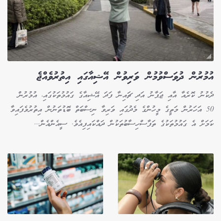
އުމުރުން ދުވަސްވުމުން ވަރިވުން އޭޝިއާގައި އިތުރުވެއްޖެ
ދެކުނު ކޮރެއާ އާއި ޖަޕާނު އަދި ޗައިނާ ފަދަ އޭޝިއާގެ ގައުމުތަކުގައި، އުމުރުން
50 އަހަރުން މަތީގެ މީހުންގެ މެދުގައި ވަރިވާ ނިސްބަތް ބޮޑުތަނުން އިތުރުވެފައިވާ
ކަމަށް އެ ގައުމުތަކުގެ ތަފާސްހިސާބުތަކުން ދައްކައިފިއެވެ. ސީއެންއެން...