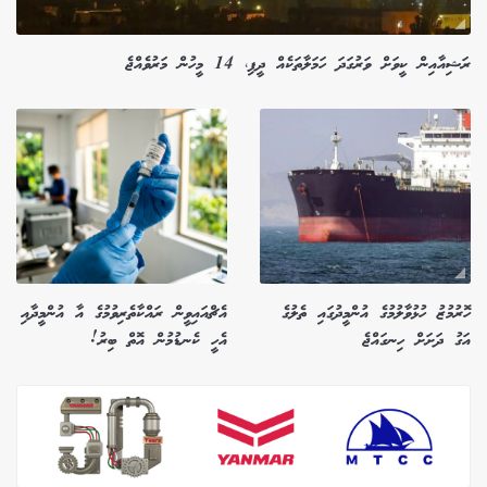
ރަޝިއާއިން ކީވަށް ވަރުގަދަ ހަމަލާތަކެއް ދީފި، 14 މީހުން މަރުވެއްޖެ
ހޮރުމުޒު ހުޅުވާލުމުގެ އުންމީދުގައި ތެލުގެ
އެޗްއައިވީން ރައްކާތެރިވުމުގެ އާ އުންމީދާއި
އަގު ދަށަށް ހިނގައްޖެ
އެހީ ކެނޑުމުން އޮތް ބިރު!