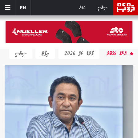
ސިޔާސީ
ހަބަރު
EN
އެންމެ މަގުބޫލު
ވޯލްޑް ކަޕް 2026
ރިޕޯޓް
ސިޔާސީ