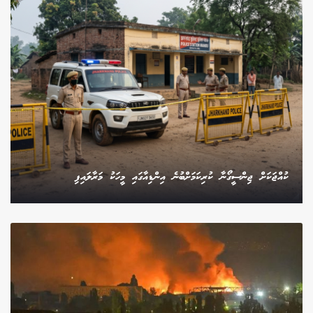
ކުއްޖަކަށް ޖިންސީގޯނާ ކުރިކަމަށްބުނެ އިންޑިއާގައި މީހަކު މަރާލައިފި