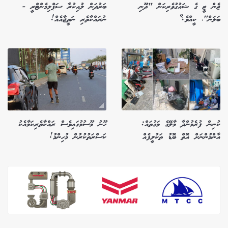
ޖެން ޒީ ގެ ޝައުގުވެރިކަން "ދޫނި
ބަރުދަން ލުއިކުރާ ސަޕްލިމެންޓްރީ -
ބަލަން"، ކީއްވެ؟
ނުރައްކާތެރި ނަތީޖާއެއް!
ކުނިން ފުރެމުންދާ މާލޭގެ މަގުތައް:
ހޫނު މޫސުމުގައިވެސް ރައްކާތެރިކަމާއެކު
އާންމުންނަށް އޮތް ބޮޑު ތަކުލީފެއް
ކަސްރަތުކުރުން މުހިންމު!