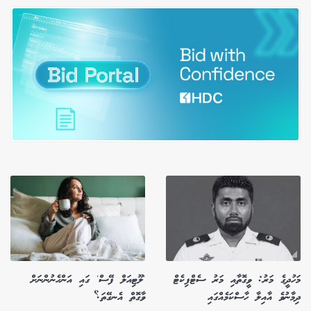
މަހުދީގެ މަރު: ވީގޮތާއި މަރު ސެޓްފިކެޓް
'ލޫޓިއަލް ފޭސް' ގައި އަންހެނުންނަށް
ދިމާނުވެ އާއިލާ ހާސްކަމެއްގައި
ވާގޮތް އެނގޭތަ؟