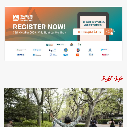
ލައިފްސްޓައިލް