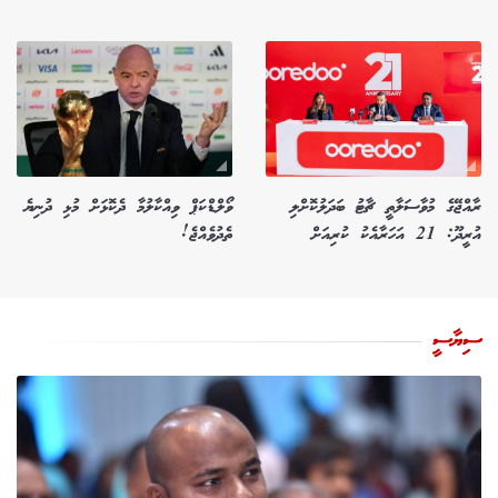
ރާއްޖޭގެ މުވާސަލާތީ ޗާޓު ބަދަލުކޮށްލި
ވޯލްޑްކަޕް ވިއްކާލުމާ ދެކޮޅަށް މުޅި ދުނިޔެ
އުރީދޫ: 21 އަހަރާއެކު ކުރިއަށް
ތެދުވެއްޖެ!
ސިޔާސީ