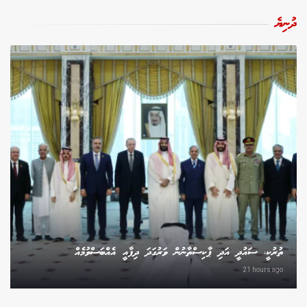
ދުނިޔެ
ތުރުކީ، ސައުދީ އަދި ޕާކިސްތާނުން ވަރުގަދަ ދިފާއީ އެއްބަސްވުމެއް
21 hours ago