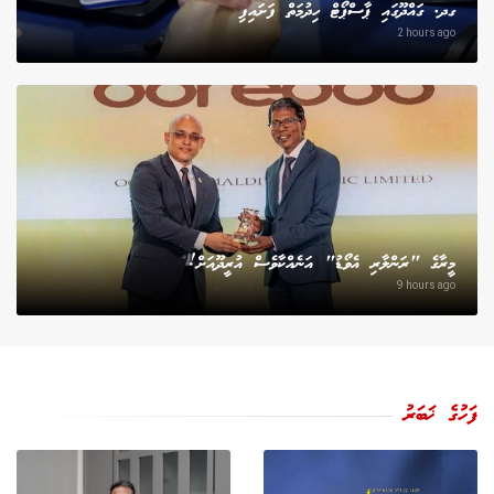
ގދ. ގައްދޫގައި ޕާސްޕޯޓް ހިދުމަތް ފަށައިފި
2 hours ago
މީރާގެ "ރަންލާރި އެވޯޑު" އަނެއްކާވެސް އުރީދޫއަށް!
9 hours ago
ފަހުގެ ޚަބަރު