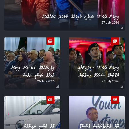
މިނިވަން ދުވަސް: މައިދާނީ ކުޅިވަރުގެ ކުލަގަދަ ހަރަކާތްތައް
27 July 2026
މިނިވަން ދުވަސް: ސިފައިންނާއި،
ދިވެހިރާއްޖޭގެ 61 ވަނަ މިނިވަން
ކެޑޭޓުންގެ ޝަރަފުގެ ހިނގާލުން
ދުވަހުގެ ރަސްމީ ޖަލްސާ
26 July 2026
27 July 2026
ޔޫތު އެންޓަޕްރަނާސް އެކްސްޕޯ
މާލެ ޓެކްސީ ލައިނާއެކު