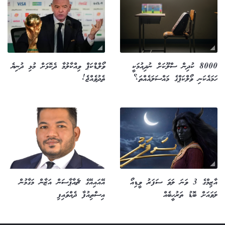
8000 ކުދިން ސްލޫކަށް ނުދިއުމަކީ
ވޯލްޑްކަޕް ވިއްކާލުމާ ދެކޮޅަށް މުޅި ދުނިޔެ
ހަމައެކަނި ވޯލްކަޕްގެ މައްސަލައެއްތަ؟
ތެދުވެއްޖެ!
އާޒިމްގެ 3 ވަނަ ލަވަ ސަފަރު ވީޑިއޯ
އޭއައިއޭގެ ޗެއާޕާސަން އަޒާން މަގާމުން
ލަވައަށް ބޮޑު ތަރުހީބެއް
އިސްތިއުފާ ދެއްވައިފި