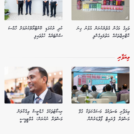
ވައިގެ މަގުން އެތެރެކުރަން އުޅުނު ގިނަ
ކުދި ރުކުމަޑި ކޮންޓްރޯލްކުރުމަށް ހާއްސަ
ކާޓްރިޖްތަކެއް އަތުލައިގެންފި
ސެންޓަރެއް ހުޅުވައިފި
ވިޔަފާރި
ވިޔަފާރި ބަނދަރުގެ މަސައްކަތަކާ ގުޅޭ
ރިސޯޓުތަކުގެ ހެޑްލީސް ވިއްކާލަން
މަޝްވަރާ ފްރައިޓް ފޯވާޑަރުންނާ
މަޝްވަރާ ނުކުރަން: އެމްޓީޑީސީ