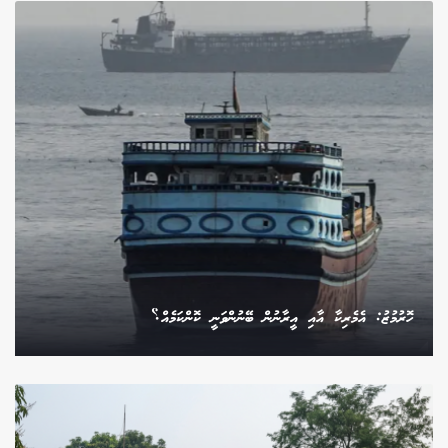
ހޮރުމުޒު: އެމެރިކާ އާއި އީރާނުން ބޭނުންވަނީ ކޮންކަމެއް؟