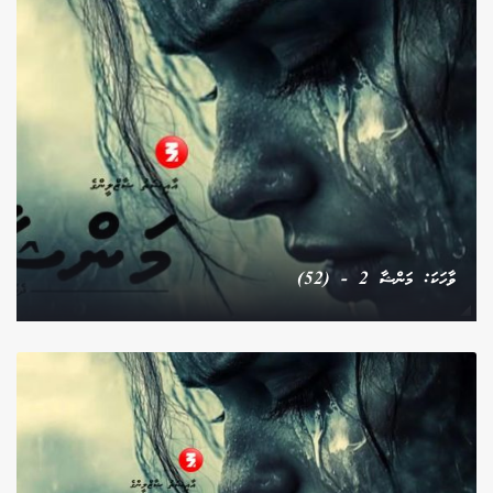
ވާހަކަ: މަންޝާ 2 - (52)