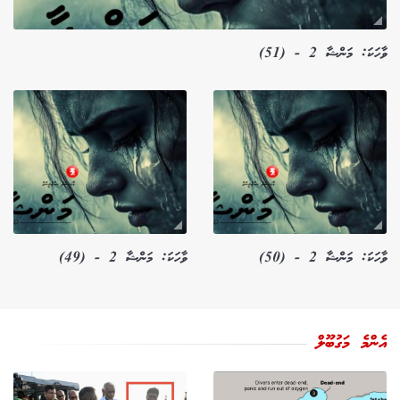
ވާހަކަ: މަންޝާ 2 - (51)
ވާހަކަ: މަންޝާ 2 - (50)
ވާހަކަ: މަންޝާ 2 - (49)
އެންމެ މަގުބޫލް