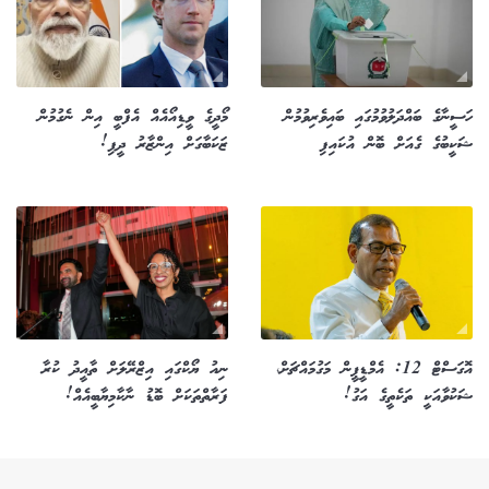
ހަސީނާގެ ބައްދަލުވުމުގައި ބައިވެރިވުމުން
މޯދީގެ ވީޑިއޯއެއް އެފްބީ އިން ނެގުމުން
ޝަކީބުގެ ގެއަށް ބޮން އުކައިފި
ޒަކަބާގަށް އިންޒާރު ދީފި!
އޮގަސްޓް 12: އެމްޑީޕީން މަގުމައްޗަށް،
ނިއު ޔޯކްގައި އިޒްރޭލަށް ތާއީދު ކުރާ
ޝަކުވާއަކީ ތަކެތީގެ އަގު!
ފަރާތްތަކަށް ބޮޑު ނާކާމިޔާބީއެއް!