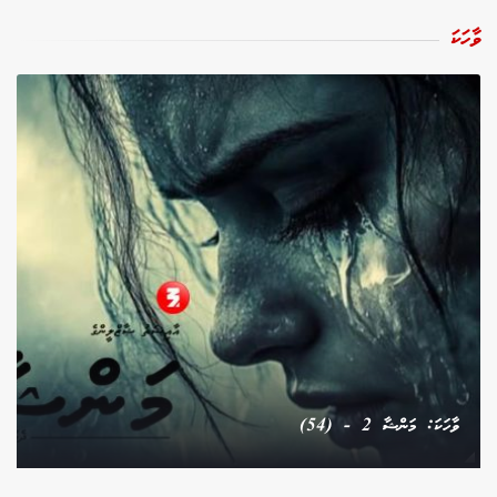
ވާހަކަ
ވާހަކަ: މަންޝާ 2 - (54)