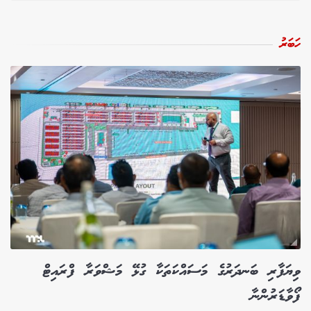
ހަބަރު
ވިޔަފާރި ބަނދަރުގެ މަސައްކަތަކާ ގުޅޭ މަޝްވަރާ ފްރައިޓް
ފޯވާޑަރުންނާ