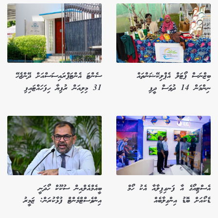
ބިޒްނަސް ޕޯޓަލް އެޕްލިކޭޝަންތައް
ސެންޓަ އެންޓަޕްރައިސަސްއަށް ދޭންޖެހޭ
ނިންމަން 14 ދުވަސް ދީފި
31 މިލިއަން ރުފިޔާ ހިފަހައްޓައިފި
އެސްޓިއޯގެ އާ ފަނގިފިލާއާ އެކު ހޯމް
ބީއެމްއެލްއިން ސުކޫކް ހޯދަނީ
ޑެކޯއަށް ބޮޑު އިންގިލާބެއް
އިންވެސްޓްމެންޓް ފުޅާކުރަން: ޒަމީރު