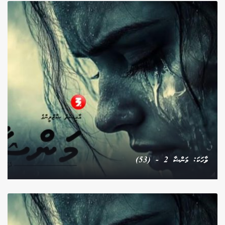
ވާހަކަ: މަންޝާ 2 - (53)