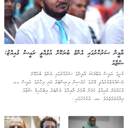
ޔާމީން ސަރުކާރުގައި އެންމެ ބުރަކޮށް އުޅުއްވީ ރައީސް މުއިއްޒު:
ޝުޖާއު
ކުރީގެ ރައީސް އަބްދުﷲ ޔާމީންގެ ސަރުކާރުގައި އެންމެ ބުރަކޮށް
މަސައްކަތްކުރެއްވީ އޭރުގެ ހައުސިން މިނިސްޓަރު އަދި މިހާރުގެ ރައީސް ޑރ.
މުހައްމަދު މުއިއްޒު ކަމަށް ބާރަށު ދާއިރާގެ މެންބަރު އިބްރާހިމް ޝުޖާއު
ވިދާޅުވެއްޖެއެވެ. އއ. އުކުޅަހުގައި...