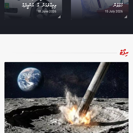
ހުޅުވުން
ވިލިމާލެއަށް އާ އުންމީދެއް
18 June 2026
15 July 2026
ރިޕޯޓް