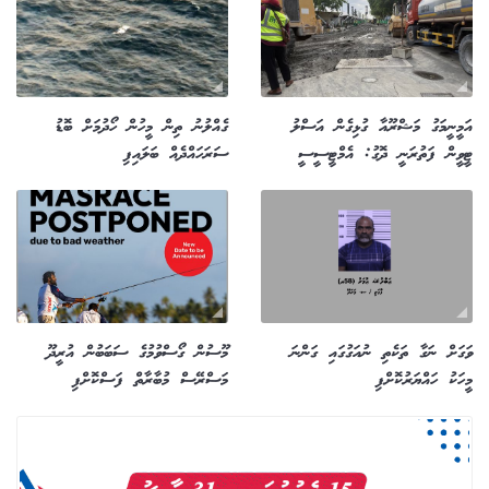
އަމީނީމަގު މަޝްރޫއާ ގުޅިގެން އަސްލު
ގެއްލުނު ތިން މީހުން ހޯދުމަށް ބޮޑު
ޓީވީން ފަތުރަނީ ދޮގު: އެމްޓީސީސީ
ސަރަހައްދެއް ބަލައިފި
ވަގަށް ނަގާ ތަކެތި ނުއަގުގައި ގަންނަ
މޫސުން ގޯސްވުމުގެ ސަބަބުން އުރީދޫ
މީހަކު ހައްޔަރުކޮށްފި
މަސްރޭސް މުބާރާތް ފަސްކޮށްފި