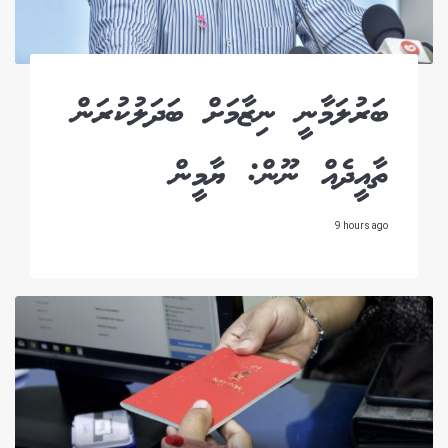
ބަރުލަމާނީ ނިޒާމަށް ބަދަލުކުރަން
ތާއީދެއް ނޫން: ޔާމީން
9 hours ago