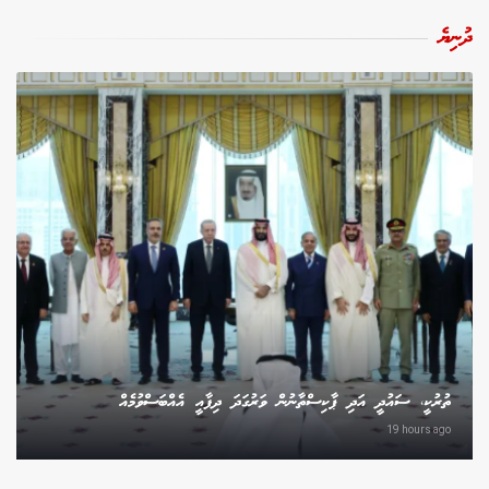
ދުނިޔެ
ތުރުކީ، ސައުދީ އަދި ޕާކިސްތާނުން ވަރުގަދަ ދިފާއީ އެއްބަސްވުމެއް
19 hours ago