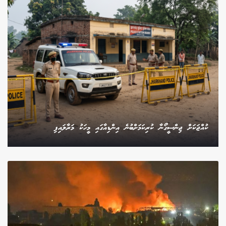
ކުއްޖަކަށް ޖިންސީގޯނާ ކުރިކަމަށްބުނެ އިންޑިއާގައި މީހަކު މަރާލައިފި