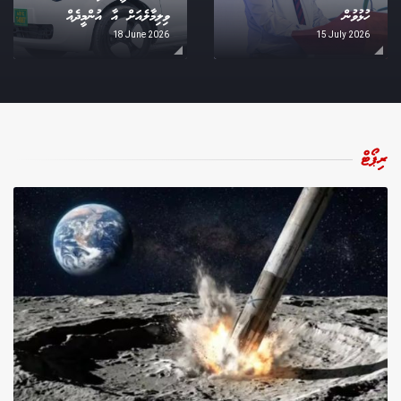
ހުޅުވުން
ވިލިމާލެއަށް އާ އުންމީދެއް
18 June 2026
15 July 2026
ރިޕޯޓް