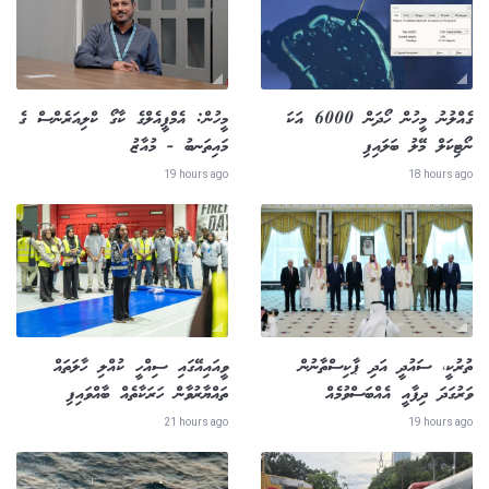
ގެއްލުނު މީހުން ހޯދަން 6000 އަކަ
މީހުން: އެމްޕީއެލްގެ ކާގޯ ކްލިއަރެންސް ގެ
ނޯޓިކަލް މޭލު ބަލައިފި
މައިތަނބު - މުއާޒު
19 hours ago
18 hours ago
ތުރުކީ، ސައުދީ އަދި ޕާކިސްތާނުން
ވީއައިއޭގައި ސިއްހީ ކުއްލި ހާލަތައް
ވަރުގަދަ ދިފާއީ އެއްބަސްވުމެއް
ތައްޔާރުވާން ހަރަކާތެއް ބާއްވައިފި
21 hours ago
19 hours ago