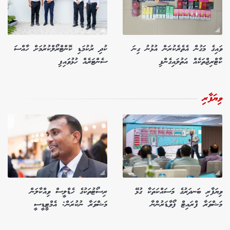
ވައިގެ މަގުން އެތެރެކުރަން އުޅުނު ގިނަ
ކުދި ރުކުމަޑި ކޮންޓްރޯލްކުރުމަށް ހާއްސަ
ކާޓްރިޖްތަކެއް އަތުލައިގެންފި
ސެންޓަރެއް ހުޅުވައިފި
ވިޔަފާރި
ވިޔަފާރި ބަނދަރުގެ މަސައްކަތަކާ ގުޅޭ
ރިސޯޓުތަކުގެ ހެޑްލީސް ވިއްކާލަން
މަޝްވަރާ ފްރައިޓް ފޯވާޑަރުންނާ
މަޝްވަރާ ނުކުރަން: އެމްޓީޑީސީ