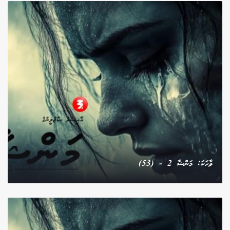
ވާހަކަ: މަންޝާ 2 - (53)