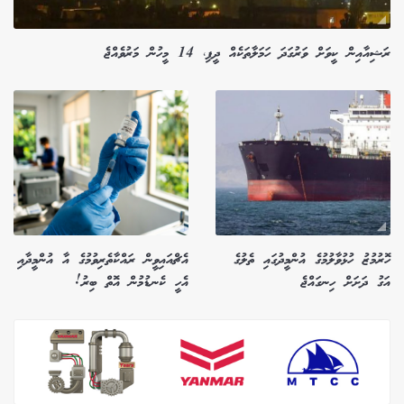
ރަޝިއާއިން ކީވަށް ވަރުގަދަ ހަމަލާތަކެއް ދީފި، 14 މީހުން މަރުވެއްޖެ
ހޮރުމުޒު ހުޅުވާލުމުގެ އުންމީދުގައި ތެލުގެ
އެޗްއައިވީން ރައްކާތެރިވުމުގެ އާ އުންމީދާއި
އަގު ދަށަށް ހިނގައްޖެ
އެހީ ކެނޑުމުން އޮތް ބިރު!