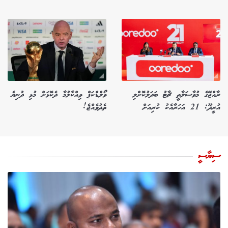
ރާއްޖޭގެ މުވާސަލާތީ ޗާޓު ބަދަލުކޮށްލި
ވޯލްޑްކަޕް ވިއްކާލުމާ ދެކޮޅަށް މުޅި ދުނިޔެ
އުރީދޫ: 21 އަހަރާއެކު ކުރިއަށް
ތެދުވެއްޖެ!
ސިޔާސީ