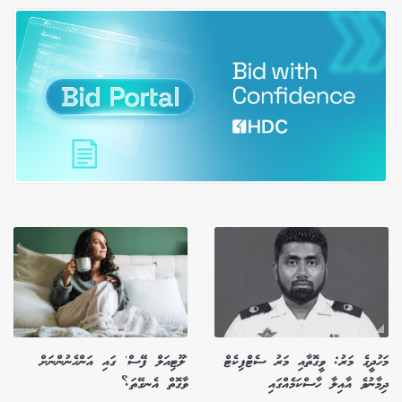
މަހުދީގެ މަރު: ވީގޮތާއި މަރު ސެޓްފިކެޓް
'ލޫޓިއަލް ފޭސް' ގައި އަންހެނުންނަށް
ދިމާނުވެ އާއިލާ ހާސްކަމެއްގައި
ވާގޮތް އެނގޭތަ؟