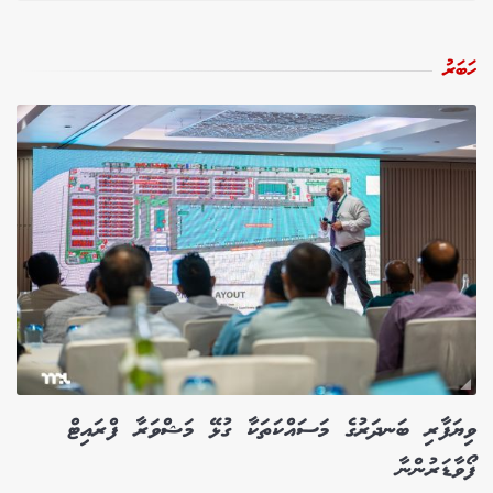
ހަބަރު
ވިޔަފާރި ބަނދަރުގެ މަސައްކަތަކާ ގުޅޭ މަޝްވަރާ ފްރައިޓް
ފޯވާޑަރުންނާ