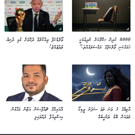
8000 ކުދިން ސްލޫކަށް ނުދިއުމަކީ
ވޯލްޑްކަޕް ވިއްކާލުމާ ދެކޮޅަށް މުޅި ދުނިޔެ
ހަމައެކަނި ވޯލްކަޕްގެ މައްސަލައެއްތަ؟
ތެދުވެއްޖެ!
އާޒިމްގެ 3 ވަނަ ލަވަ ސަފަރު ވީޑިއޯ
އޭއައިއޭގެ ޗެއާޕާސަން އަޒާން މަގާމުން
ލަވައަށް ބޮޑު ތަރުހީބެއް
އިސްތިއުފާ ދެއްވައިފި