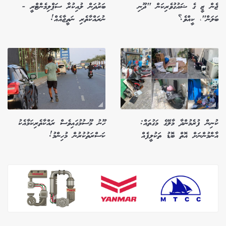
ޖެން ޒީ ގެ ޝައުގުވެރިކަން "ދޫނި
ބަރުދަން ލުއިކުރާ ސަޕްލިމެންޓްރީ -
ބަލަން"، ކީއްވެ؟
ނުރައްކާތެރި ނަތީޖާއެއް!
ކުނިން ފުރެމުންދާ މާލޭގެ މަގުތައް:
ހޫނު މޫސުމުގައިވެސް ރައްކާތެރިކަމާއެކު
އާންމުންނަށް އޮތް ބޮޑު ތަކުލީފެއް
ކަސްރަތުކުރުން މުހިންމު!