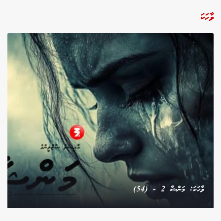
ވާހަކަ
ވާހަކަ: މަންޝާ 2 - (54)