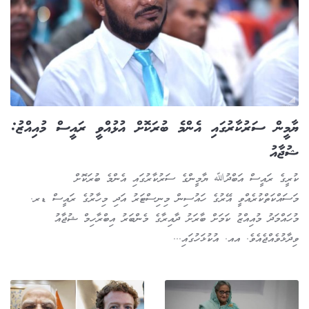
ޔާމީން ސަރުކާރުގައި އެންމެ ބުރަކޮށް އުޅުއްވީ ރައީސް މުއިއްޒު:
ޝުޖާއު
ކުރީގެ ރައީސް އަބްދުﷲ ޔާމީންގެ ސަރުކާރުގައި އެންމެ ބުރަކޮށް
މަސައްކަތްކުރެއްވީ އޭރުގެ ހައުސިން މިނިސްޓަރު އަދި މިހާރުގެ ރައީސް ޑރ.
މުހައްމަދު މުއިއްޒު ކަމަށް ބާރަށު ދާއިރާގެ މެންބަރު އިބްރާހިމް ޝުޖާއު
ވިދާޅުވެއްޖެއެވެ. އއ. އުކުޅަހުގައި...