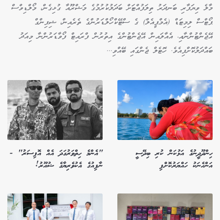
މާލެ ވިޔަފާރި ބަނދަރު ތިލަފުއްޓަށް ބަދަލުކުރުމުގެ މަޝްރޫއާ ގުޅިގެން، މޯލްޑިވްސް
ޕޯޓްސް ލިމިޓަޑް (އެމްޕީއެލް) ގެ ސްޓޭކްހޯލްޑަރުންގެ ތެރެއިން، ޝިޕިންގް
އޭޖެންޓުންނާއި، އެއާލައިން އޭޖެންޓުންގެ އިތުރުން ފްރައިޓް ފޯވާޑަރުންނާ މިއަދު
ބައްދަލުކޮށްފިއެވެ. ހޮޓެލް ޖެންގައި ބޭއްވި...
ހިންދޫދީނުގެ އަޅުކަން ކުރި ބިދޭސީ
"އެންމެ ހިތްވަރުގަދަ އެއް އޮފިސަރު" -
އަންހެނަކު ހައްޔަރުކޮށްފި
ނާފިއުގެ އެކުވެރިޔާގެ ޝުއޫރު!