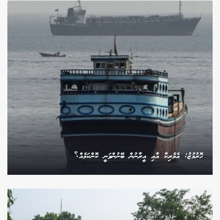
ހޮރުމުޒު: އެމެރިކާ އާއި އީރާނުން ބޭނުންވަނީ ކޮންކަމެއް؟