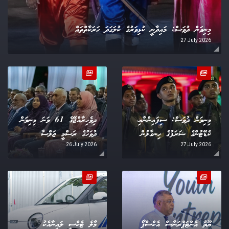
މިނިވަން ދުވަސް: މައިދާނީ ކުޅިވަރުގެ ކުލަގަދަ ހަރަކާތްތައް
27 July 2026
މިނިވަން ދުވަސް: ސިފައިންނާއި،
ދިވެހިރާއްޖޭގެ 61 ވަނަ މިނިވަން
ކެޑޭޓުންގެ ޝަރަފުގެ ހިނގާލުން
ދުވަހުގެ ރަސްމީ ޖަލްސާ
26 July 2026
27 July 2026
ޔޫތު އެންޓަޕްރަނާސް އެކްސްޕޯ
މާލެ ޓެކްސީ ލައިނާއެކު