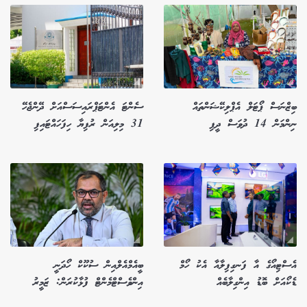
ބިޒްނަސް ޕޯޓަލް އެޕްލިކޭޝަންތައް
ސެންޓަ އެންޓަޕްރައިސަސްއަށް ދޭންޖެހޭ
ނިންމަން 14 ދުވަސް ދީފި
31 މިލިއަން ރުފިޔާ ހިފަހައްޓައިފި
އެސްޓިއޯގެ އާ ފަނގިފިލާއާ އެކު ހޯމް
ބީއެމްއެލްއިން ސުކޫކް ހޯދަނީ
ޑެކޯއަށް ބޮޑު އިންގިލާބެއް
އިންވެސްޓްމެންޓް ފުޅާކުރަން: ޒަމީރު