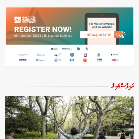
ލައިފްސްޓައިލް