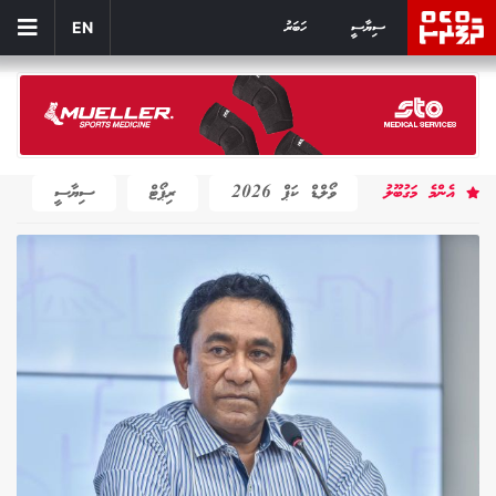
ސިޔާސީ
ހަބަރު
EN
އެންމެ މަގުބޫލު
ވޯލްޑް ކަޕް 2026
ރިޕޯޓް
ސިޔާސީ