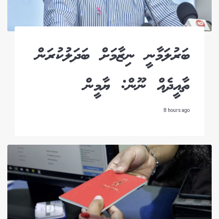
ބަރުލަމާނީ ނިޒާމަށް ބަދަލުކުރަން
ތާއީދެއް ނޫން: ޔާމީން
8 hours ago