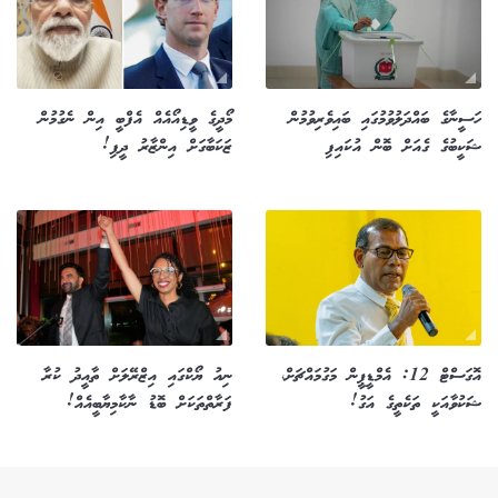
ހަސީނާގެ ބައްދަލުވުމުގައި ބައިވެރިވުމުން
މޯދީގެ ވީޑިއޯއެއް އެފްބީ އިން ނެގުމުން
ޝަކީބުގެ ގެއަށް ބޮން އުކައިފި
ޒަކަބާގަށް އިންޒާރު ދީފި!
އޮގަސްޓް 12: އެމްޑީޕީން މަގުމައްޗަށް،
ނިއު ޔޯކްގައި އިޒްރޭލަށް ތާއީދު ކުރާ
ޝަކުވާއަކީ ތަކެތީގެ އަގު!
ފަރާތްތަކަށް ބޮޑު ނާކާމިޔާބީއެއް!