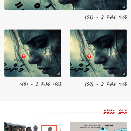
ވާހަކަ: މަންޝާ 2 - (51)
ވާހަކަ: މަންޝާ 2 - (50)
ވާހަކަ: މަންޝާ 2 - (49)
އެންމެ މަގުބޫލް