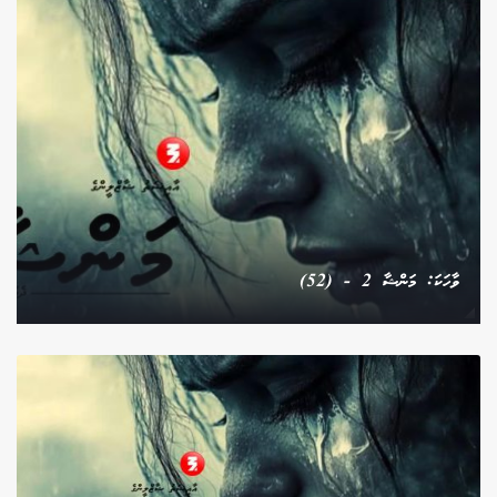
ވާހަކަ: މަންޝާ 2 - (52)