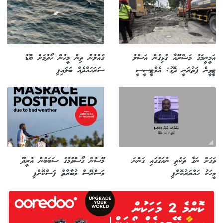
އަމީނީމަގު މަޝްރޫއާ ގުޅިގެން އަސްލު
ގެއްލުނު ތިން މީހުން ހޯދުމަށް ބޮޑު
ޓީވީން ފަތުރަނީ ދޮގު: އެމްޓީސީސީ
ސަރަހައްދެއް ބަލައިފި
ވަގަށް ނަގާ ތަކެތި ނުއަގުގައި ގަންނަ
މޫސުން ގޯސްވުމުގެ ސަބަބުން އުރީދޫ
މީހަކު ހައްޔަރުކޮށްފި
މަސްރޭސް މުބާރާތް ފަސްކޮށްފި