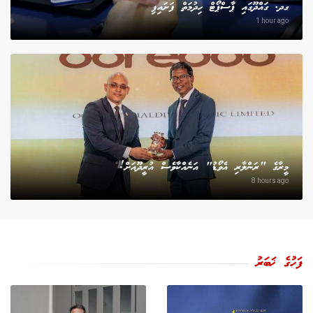
ގދ. ގައްދޫގައި ޕާސްޕޯޓް ހިދުމަތް ފަށައިފި
1 hour ago
މީރާގެ "ރަންލާރި އެވޯޑު" އަނެއްކާވެސް އުރީދޫއަށް!
8 hours ago
ފަހުގެ ޚަބަރު