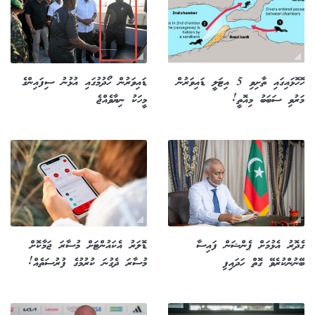
ހޮހޮޅައިގައި ތާށިވި 5 އިޓަލީ ޑައިވަރުން
ޑައިވަރުން ހޯދުމުގައި އުޅުނު ސިފައިންގެ
މަރުވި ސަބަބު މިއޮތީ!
މީހަކު ނިޔާވެއްޖެ
ގެދޮރު އެޅުމަށް ޕެންޝަން ފައިސާ
ޑޮލަރު އެކައުންޓަށް މުސާރަ ޖަމާކޮށް
ބޭނުންކުރެވޭ ގޮތް ހަދައިފި
މުސާރަ ދެގުނަ ކުރުމުގެ ފުރުސަތެއް!