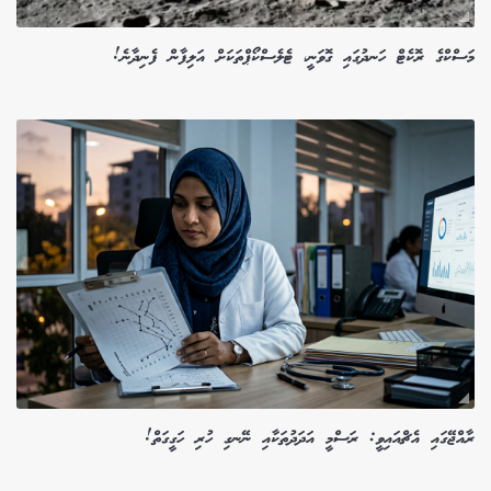
މަސްކްގެ ރޮކެޓް ހަނދުގައި ގޮވަނީ، ޓެލެސްކޯޕްތަކަށް އަލިފާން ފެނިދާނެ!
ރާއްޖޭގައި އެޗްއައިވީ: ރަސްމީ އަދަދުތަކާއި ނޭނގި ހުރި ހަގީގަތް!