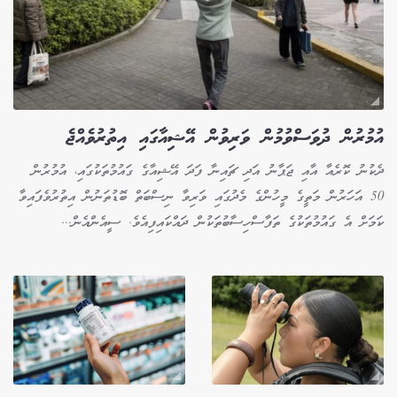
އުމުރުން ދުވަސްވުމުން ވަރިވުން އޭޝިއާގައި އިތުރުވެއްޖެ
ދެކުނު ކޮރެއާ އާއި ޖަޕާނު އަދި ޗައިނާ ފަދަ އޭޝިއާގެ ގައުމުތަކުގައި، އުމުރުން
50 އަހަރުން މަތީގެ މީހުންގެ މެދުގައި ވަރިވާ ނިސްބަތް ބޮޑުތަނުން އިތުރުވެފައިވާ
ކަމަށް އެ ގައުމުތަކުގެ ތަފާސްހިސާބުތަކުން ދައްކައިފިއެވެ. ސީއެންއެން...