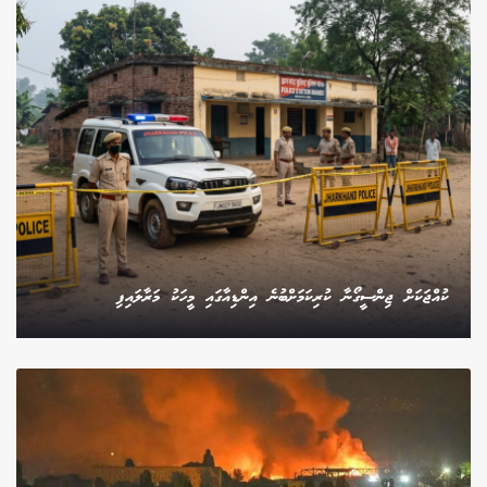
ކުއްޖަކަށް ޖިންސީގޯނާ ކުރިކަމަށްބުނެ އިންޑިއާގައި މީހަކު މަރާލައިފި