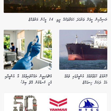
ރަޝިއާއިން ކީވަށް ވަރުގަދަ ހަމަލާތަކެއް ދީފި، 14 މީހުން މަރުވެއްޖެ
ހޮރުމުޒު ހުޅުވާލުމުގެ އުންމީދުގައި ތެލުގެ
އެޗްއައިވީން ރައްކާތެރިވުމުގެ އާ އުންމީދާއި
އަގު ދަށަށް ހިނގައްޖެ
އެހީ ކެނޑުމުން އޮތް ބިރު!