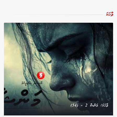
ވާހަކަ
ވާހަކަ: މަންޝާ 2 - (54)