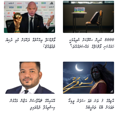
8000 ކުދިން ސްލޫކަށް ނުދިއުމަކީ
ވޯލްޑްކަޕް ވިއްކާލުމާ ދެކޮޅަށް މުޅި ދުނިޔެ
ހަމައެކަނި ވޯލްކަޕްގެ މައްސަލައެއްތަ؟
ތެދުވެއްޖެ!
އާޒިމްގެ 3 ވަނަ ލަވަ ސަފަރު ވީޑިއޯ
އޭއައިއޭގެ ޗެއާޕާސަން އަޒާން މަގާމުން
ލަވައަށް ބޮޑު ތަރުހީބެއް
އިސްތިއުފާ ދެއްވައިފި