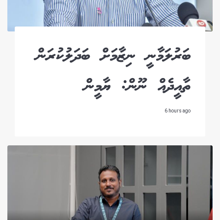
ބަރުލަމާނީ ނިޒާމަށް ބަދަލުކުރަން
ތާއީދެއް ނޫން: ޔާމީން
6 hours ago