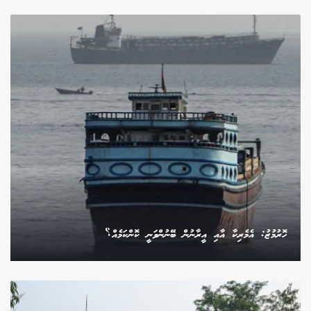
ހޮރުމުޒު: އެމެރިކާ އާއި އީރާނުން ބޭނުންވަނީ ކޮންކަމެއް؟