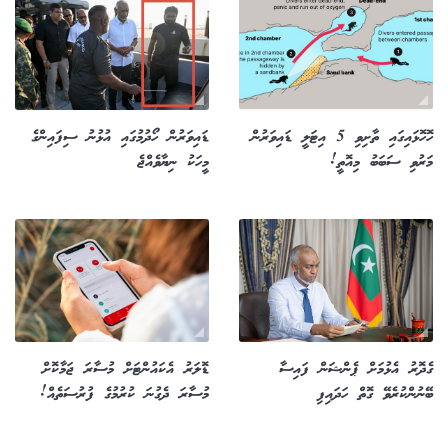
ހޮހޮޅައިގައި ތާށިވި 5 އިޓަލީ ޑައިވަރުން
ޑައިވަރުން ހޯދުމުގައި އުޅުނު ސިފައިންގެ
މަރުވި ސަބަބު މިއޮތީ!
މީހަކު ނިޔާވެއްޖެ
ގެދޮރު އެޅުމަށް ޕެންޝަން ފައިސާ
ޑޮލަރު އެކައުންޓަށް މުސާރަ ޖަމާކޮށް
ބޭނުންކުރެވޭ ގޮތް ހަދައިފި
މުސާރަ ދެގުނަ ކުރުމުގެ ފުރުސަތެއް!