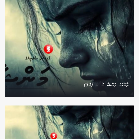
ވާހަކަ: މަންޝާ 2 - (52)