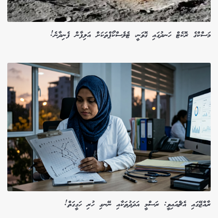
މަސްކްގެ ރޮކެޓް ހަނދުގައި ގޮވަނީ، ޓެލެސްކޯޕްތަކަށް އަލިފާން ފެނިދާނެ!
ރާއްޖޭގައި އެޗްއައިވީ: ރަސްމީ އަދަދުތަކާއި ނޭނގި ހުރި ހަގީގަތް!