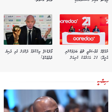
ދިމާނުވެ އާއިލާ ހާސްކަމެއްގައި
ވާގޮތް އެނގޭތަ؟
ރާއްޖޭގެ މުވާސަލާތީ ޗާޓު ބަދަލުކޮށްލި
ވޯލްޑްކަޕް ވިއްކާލުމާ ދެކޮޅަށް މުޅި ދުނިޔެ
އުރީދޫ: 21 އަހަރާއެކު ކުރިއަށް
ތެދުވެއްޖެ!
ސިޔާސީ