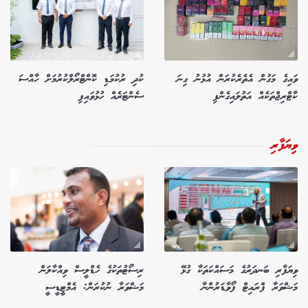
ވައިގެ މަގުން އެތެރެކުރަން އުޅުނު ގިނަ
ކުދި ރުކުމަޑި ކޮންޓްރޯލްކުރުމަށް ހާއްސަ
ކާޓްރިޖްތަކެއް އަތުލައިގެންފި
ސެންޓަރެއް ހުޅުވައިފި
ވިޔަފާރި
ވިޔަފާރި ބަނދަރުގެ މަސައްކަތަކާ ގުޅޭ
ރިސޯޓުތަކުގެ ހެޑްލީސް ވިއްކާލަން
މަޝްވަރާ ފްރައިޓް ފޯވާޑަރުންނާ
މަޝްވަރާ ނުކުރަން: އެމްޓީޑީސީ