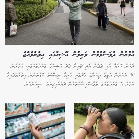
އުމުރުން ދުވަސްވުމުން ވަރިވުން އޭޝިއާގައި އިތުރުވެއްޖެ
ދެކުނު ކޮރެއާ އާއި ޖަޕާނު އަދި ޗައިނާ ފަދަ އޭޝިއާގެ ގައުމުތަކުގައި، އުމުރުން
50 އަހަރުން މަތީގެ މީހުންގެ މެދުގައި ވަރިވާ ނިސްބަތް ބޮޑުތަނުން އިތުރުވެފައިވާ
ކަމަށް އެ ގައުމުތަކުގެ ތަފާސްހިސާބުތަކުން ދައްކައިފިއެވެ. ސީއެންއެން...