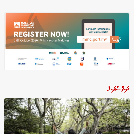
ލައިފްސްޓައިލް