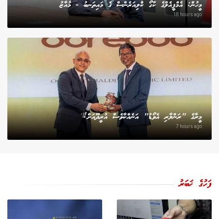
މީހުން: އެމްޕީއެލްގެ ކާގޯ ކްލިއަރެންސް ގެ މައިތަނބު - މުއާޒު
18 hours ago
މީރާގެ "ރަންލާރި އެވޯޑު" އަނެއްކާވެސް އުރީދޫއަށް!
7 hours ago
ފަހުގެ ޚަބަރު