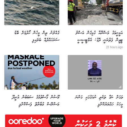
އަމީނީމަގު މަޝްރޫއާ ގުޅިގެން އަސްލު
ގެއްލުނު ތިން މީހުން ހޯދުމަށް ބޮޑު
ޓީވީން ފަތުރަނީ ދޮގު: އެމްޓީސީސީ
ސަރަހައްދެއް ބަލައިފި
23 hours ago
ވަގަށް ނަގާ ތަކެތި ނުއަގުގައި ގަންނަ
މޫސުން ގޯސްވުމުގެ ސަބަބުން އުރީދޫ
މީހަކު ހައްޔަރުކޮށްފި
މަސްރޭސް މުބާރާތް ފަސްކޮށްފި