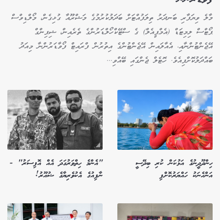
މާލެ ވިޔަފާރި ބަނދަރު ތިލަފުއްޓަށް ބަދަލުކުރުމުގެ މަޝްރޫއާ ގުޅިގެން، މޯލްޑިވްސް
ޕޯޓްސް ލިމިޓަޑް (އެމްޕީއެލް) ގެ ސްޓޭކްހޯލްޑަރުންގެ ތެރެއިން، ޝިޕިންގް
އޭޖެންޓުންނާއި، އެއާލައިން އޭޖެންޓުންގެ އިތުރުން ފްރައިޓް ފޯވާޑަރުންނާ މިއަދު
ބައްދަލުކޮށްފިއެވެ. ހޮޓެލް ޖެންގައި ބޭއްވި...
ހިންދޫދީނުގެ އަޅުކަން ކުރި ބިދޭސީ
"އެންމެ ހިތްވަރުގަދަ އެއް އޮފިސަރު" -
އަންހެނަކު ހައްޔަރުކޮށްފި
ނާފިއުގެ އެކުވެރިޔާގެ ޝުއޫރު!