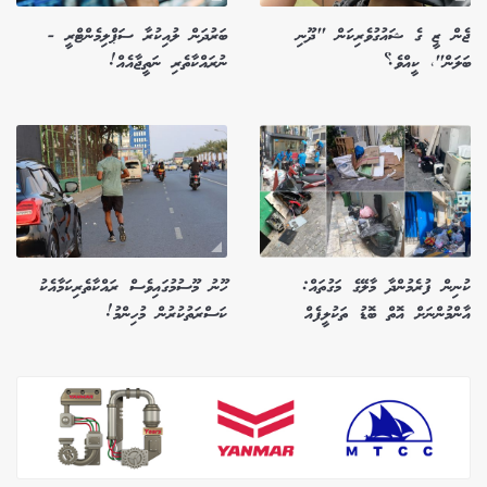
ޖެން ޒީ ގެ ޝައުގުވެރިކަން "ދޫނި
ބަރުދަން ލުއިކުރާ ސަޕްލިމެންޓްރީ -
ބަލަން"، ކީއްވެ؟
ނުރައްކާތެރި ނަތީޖާއެއް!
ކުނިން ފުރެމުންދާ މާލޭގެ މަގުތައް:
ހޫނު މޫސުމުގައިވެސް ރައްކާތެރިކަމާއެކު
އާންމުންނަށް އޮތް ބޮޑު ތަކުލީފެއް
ކަސްރަތުކުރުން މުހިންމު!