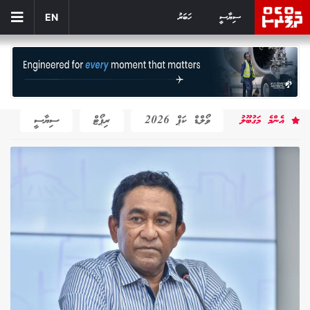
ސިޔާސީ
ހަބަރު
EN
އެންމެ މަގުބޫލު
ވޯލްޑް ކަޕް 2026
ރިޕޯޓް
ސިޔާސީ