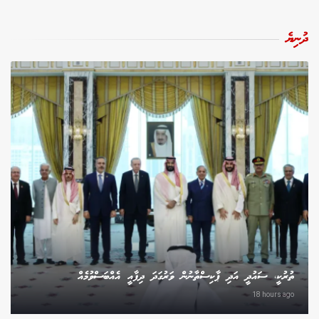
ދުނިޔެ
ތުރުކީ، ސައުދީ އަދި ޕާކިސްތާނުން ވަރުގަދަ ދިފާއީ އެއްބަސްވުމެއް
18 hours ago