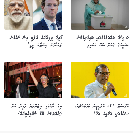
ހަސީނާގެ ބައްދަލުވުމުގައި ބައިވެރިވުމުން
މޯދީގެ ވީޑިއޯއެއް އެފްބީ އިން ނެގުމުން
ޝަކީބުގެ ގެއަށް ބޮން އުކައިފި
ޒަކަބާގަށް އިންޒާރު ދީފި!
އޮގަސްޓް 12: އެމްޑީޕީން މަގުމައްޗަށް،
ނިއު ޔޯކްގައި އިޒްރޭލަށް ތާއީދު ކުރާ
ޝަކުވާއަކީ ތަކެތީގެ އަގު!
ފަރާތްތަކަށް ބޮޑު ނާކާމިޔާބީއެއް!