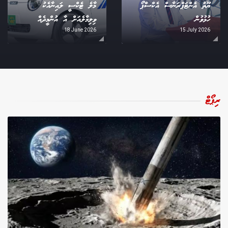
ޔޫތު އެންޓަޕްރަނާސް އެކްސްޕޯ
މާލެ ޓެކްސީ ލައިނާއެކު
ހުޅުވުން
ވިލިމާލެއަށް އާ އުންމީދެއް
18 June 2026
15 July 2026
ރިޕޯޓް