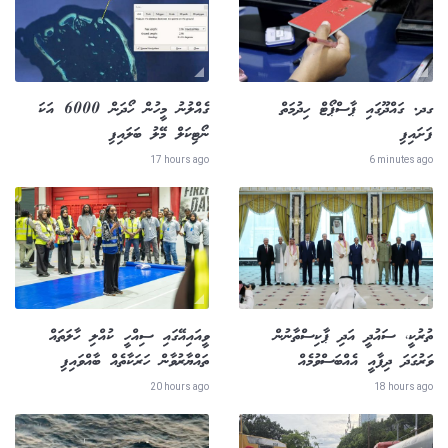
ގދ. ގައްދޫގައި ޕާސްޕޯޓް ހިދުމަތް
ގެއްލުނު މީހުން ހޯދަން 6000 އަކަ
ފަށައިފި
ނޯޓިކަލް މޭލު ބަލައިފި
17 hours ago
6 minutes ago
ތުރުކީ، ސައުދީ އަދި ޕާކިސްތާނުން
ވީއައިއޭގައި ސިއްހީ ކުއްލި ހާލަތައް
ވަރުގަދަ ދިފާއީ އެއްބަސްވުމެއް
ތައްޔާރުވާން ހަރަކާތެއް ބާއްވައިފި
20 hours ago
18 hours ago