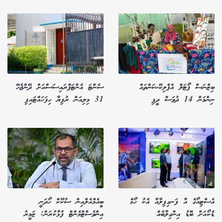
ބިޒްނަސް ޕޯޓަލް އެޕްލިކޭޝަންތައް
ސެންޓަ އެންޓަޕްރައިސަސްއަށް ދޭންޖެހޭ
ނިންމަން 14 ދުވަސް ދީފި
31 މިލިއަން ރުފިޔާ ހިފަހައްޓައިފި
އެސްޓިއޯގެ އާ ފަނގިފިލާއާ އެކު ހޯމް
ބީއެމްއެލްއިން ސުކޫކް ހޯދަނީ
ޑެކޯއަށް ބޮޑު އިންގިލާބެއް
އިންވެސްޓްމެންޓް ފުޅާކުރަން: ޒަމީރު