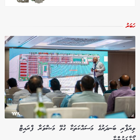
ހަބަރު
ވިޔަފާރި ބަނދަރުގެ މަސައްކަތަކާ ގުޅޭ މަޝްވަރާ ފްރައިޓް
ފޯވާޑަރުންނާ