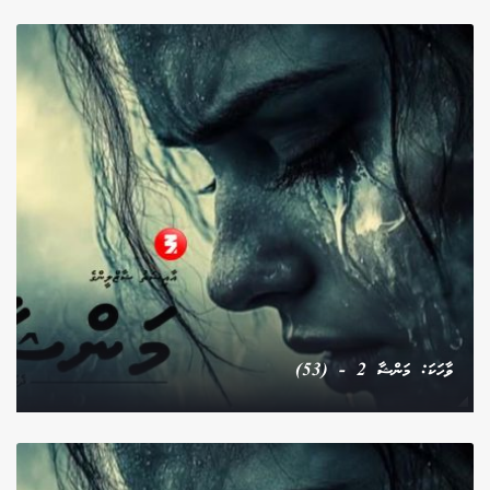
ވާހަކަ: މަންޝާ 2 - (53)