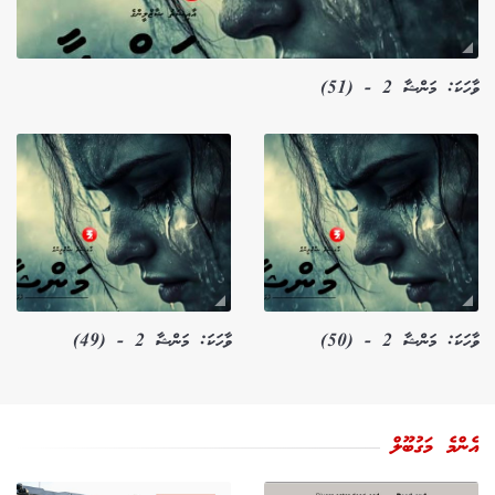
ވާހަކަ: މަންޝާ 2 - (51)
ވާހަކަ: މަންޝާ 2 - (50)
ވާހަކަ: މަންޝާ 2 - (49)
އެންމެ މަގުބޫލް