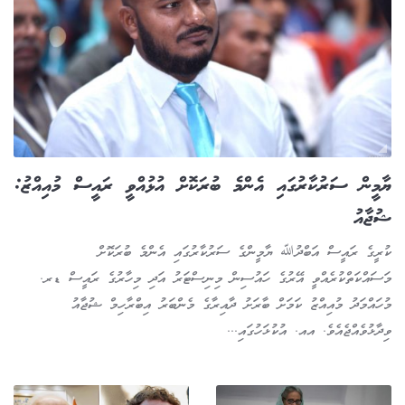
ޔާމީން ސަރުކާރުގައި އެންމެ ބުރަކޮށް އުޅުއްވީ ރައީސް މުއިއްޒު:
ޝުޖާއު
ކުރީގެ ރައީސް އަބްދުﷲ ޔާމީންގެ ސަރުކާރުގައި އެންމެ ބުރަކޮށް
މަސައްކަތްކުރެއްވީ އޭރުގެ ހައުސިން މިނިސްޓަރު އަދި މިހާރުގެ ރައީސް ޑރ.
މުހައްމަދު މުއިއްޒު ކަމަށް ބާރަށު ދާއިރާގެ މެންބަރު އިބްރާހިމް ޝުޖާއު
ވިދާޅުވެއްޖެއެވެ. އއ. އުކުޅަހުގައި...