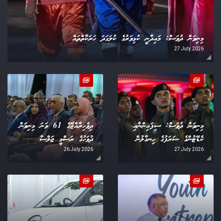
މިނިވަން ދުވަސް: މައިދާނީ ކުޅިވަރުގެ ކުލަގަދަ ހަރަކާތްތައް
27 July 2026
މިނިވަން ދުވަސް: ސިފައިންނާއި،
ދިވެހިރާއްޖޭގެ 61 ވަނަ މިނިވަން
ކެޑޭޓުންގެ ޝަރަފުގެ ހިނގާލުން
ދުވަހުގެ ރަސްމީ ޖަލްސާ
26 July 2026
27 July 2026