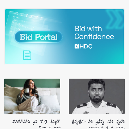
މަހުދީގެ މަރު: ވީގޮތާއި މަރު ސެޓްފިކެޓް
'ލޫޓިއަލް ފޭސް' ގައި އަންހެނުންނަށް