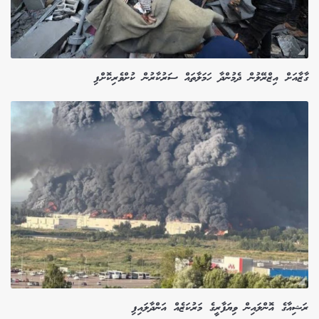
ގާޒާއަށް އިޒްރޭލުން ދެމުންދާ ހަމަލާތައް ސަރުކާރުން ކުށްވެރިކޮށްފި
ރަޝިއާގެ އޮންލައިން ވިޔަފާރީގެ މަރުކަޒެއް އަންދާލައިފި