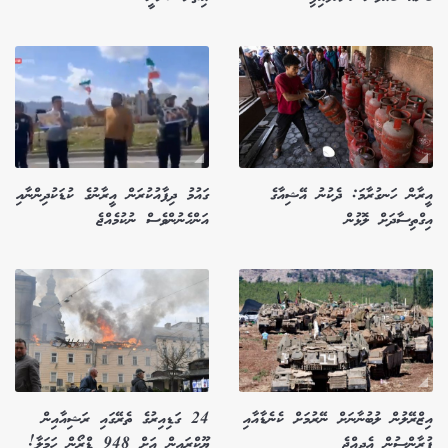
އީރާން ހަނގުރާމަ: ދެކުނު އޭޝިއާގެ
ގައުމު ދިފާއުކުރަން އީރާނުގެ ކުޑަކުދިންނާއި
އިގްތިސާދަށް ލޮޅުން
އަންހެނުންވެސް ނުކުމެއްޖެ
އިޒްރޭލުން ލުބުނާނަށް ނޭރުމަށް ކެނެޑާއާއި
24 ގަޑިއިރުގެ ތެރޭގައި ރަޝިއާއިން
ފުރާންސުން އެދިއްޖެ
ޔޫކްރައިން އަށް 948 ޑްރޯން ހަމަލާ!