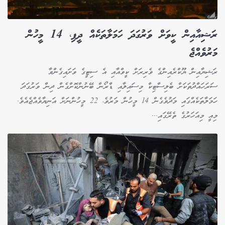
ރަޝިއާއިން ކީވަށް ވަރުގަދަ ހަމަލާތަކެއް ދީފި، 14 މީހުން
މަރުވެއްޖެ
ރަޝިޔާއިން ޔޫކްރެއިންގެ ވެރިރަށް ކީވްއާއި އެ ސިޓީގެ ވަށައިގެންވާ
ސަރަހައްދުތަކަށް ބެލިސްޓިކް މިސައިލާއި ޑްރޯން ބޭނުންކޮށްގެން ދިން ވަރުގަދަ
ހަމަލާތަކެއްގައި މަދުވެގެން 14 މީހުން މަރުވެ، 22 މީހުންނަށް އަނިޔާވެއްޖެއެވެ.
މިއީ މިއަހަރުގެ ތެރޭގައި...