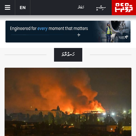
ސިޔާސީ
ހަބަރު
EN
ހަނގުރާމަ