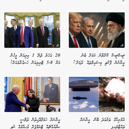
ޗިސްޗިސް ކޮށްލާނެ ކަމަށް ބުނެ
20 އަހަރު ތެރޭ 1 މިލިއަން މީހުން
އީރާނުން ފޮނުވި މިސައިލްތައް 'ދުމަށް'!
މަރާ 5.8 ޓްރިލިއަން ހަނގުރާމައަށް!
އެމެރިކާގެ ވަރުގަދަ ބޮން، އީރާނަށް
އީރާނަށް ހަމަލާދޭހިތުން ތުލްސީ
ވައްޓާލައިފި
ކިޔާއެއްޗެއް ޓްރަމްޕަށް މުހިއްމެއް ނުވި