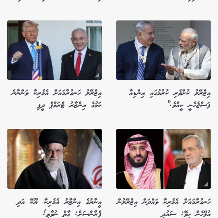
އިޒްރޭލު ކުށްވެރި ކުރުމުގައި އިންޑިއާ
އިޒްރޭލު ހަނގުރާމައަށް އެމެރިކާ ވަންނާނެ
ފަސްޖެހެނީ ކީއްވެ؟
ކަމުގެ އިންޒާރު ޓްރަމްޕް ދީފި
ހަނގުރާމައަށް އެމެރިކާ ވައްދަން އިޒްރޭލުން
އީނާރުގެ އިންޒާރު އެމެރިކާ، ޔޫކޭ އަދި
އުޅޭހެން ހީވޭ: ސައުދީ
ފްރާންސަށް: ގާތް ނުވާތި!