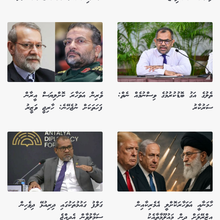
ތެލުގެ އަގު ބޮޑުކުރުމުގެ ވިސްނުމެއް ނެތް:
ވެރިން އަވަހާރަ ކޮށްލިޔަސް އީރާން
ސަރުކާރު
ފަހަތަކަށް ނުޖެހޭނެ: ހާރިޖީ ވަޒީރު
ހާމަނާއީ އަވަހާރަކޮށްލީ އެމެރިކާއިން
ގަލްފު ގައުމުތަކުގައި ދިރިއުޅޭ ދިވެހިން
އިޒްރޭލަށް ދިން މައުލޫމާތާއެކު
ސަމާލުވާން އެދިއްޖެ