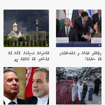
އިޒްރޭލާއި ލުބުނާނު ވި އެއްބަސްވުމުގައި
ޔޫކްރައިނުން ރަޝިއާއަށް 'ޑްރޯން ވާރޭ
ބޮޑު ޝަތުރެއް!
ވެއްސާލައި' ބޮޑު ގެއްލުމެއް ދީފި