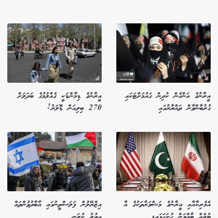
އީރާނުގެ އަންހެން ކުދިން ގައުމަށްޓަކައި
އީރާނުގެ ޑިމާންޑަކީ ގެއްލުމުގެ ބަދަލަށް
ގުރުބާންވާން ތައްޔާރުގައި
270 ބިލިއަން ޑޮލަރު!
އެމެރިކާއާއި އީރާނުގެ މަޝްވަރާތަކުގެ އާ
އިޒްރޭލުން ފަލަސްތީނުގައި އާބާދުވުންތައް
ބުރެއް ބާއްވަން ހުށަހަޅައިފި
އިތުރު ކުރަނީ