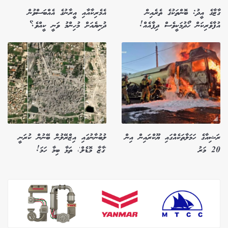
ގާޒާގެ އީދު: ބޮންތަކުގެ ތެރެއިން
އެމެރިކާއާއި އީރާނުގެ އެއްބަސްވުން
އުފާވެރިކަން ހޯދުމަކީވެސް ދިފާއެއް!
ދުނިޔެއަށް މުހިންމު ވަނީ ކީއްވެ؟
ރަޝިއާގެ ހަމަލާތަކެއްގައި ޔޫކްރައިން އިން
ލުބުނާނުގައި އިޒްރޭލުން ބޭނުން ކުރަނީ
20 މަރު
'ގާޒާ މޮޑެލް'، ތަޅާ ބިމާ ހަމަ!