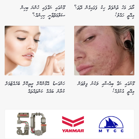
ރޯދަ މަހު ތުންފަތް ހިކު ފަޅައިގެން ދޭތަ؟
މޫނުގައި ނަގާފައި ހުންނަ ބިހިން
މިއޮތީ ހައްލު!
ސަލާމަތްވާނީ ކިހިނެއް؟
މޫނުގައި ނަގާ ބިއްސާއި ލަކުނު ފިލުވަން
ހަންގަނޑު އޮމާންކޮށް ރީތިކޮށް ބެހެއްޓުމަށް
މިއޮތީ އުކުޅެއް!
ކުރާނެ ބައެއް ކަންތައްތައް