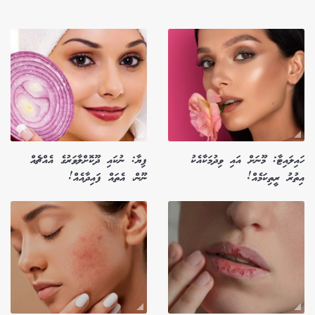
ހައިލައިޓާ: މޫނަށް އައި ވިދުމަކާއެކު
ފިޔާ: ނުކައި ދޫކޮށްލާވަރުގެ އެއްޗެއް
އިތުރު ރީތިކަމެއް!
ނޫން، އެތައް ފައިދާއެއް!