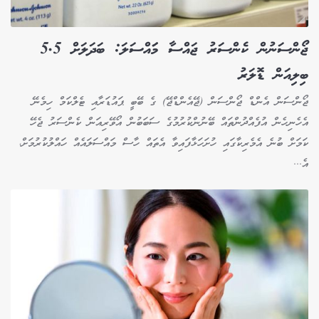
ޖޯންސަނުން ކެންސަރު ޖައްސާ މަައްސަލަ: ބަދަލަށް 5.5
ބިލިއަން ޑޮލަރު
ޖޯންސަން އެންޑް ޖޯންސަން (ޖޭއެންޑްޖޭ) ގެ ބޭބީ ޕައުޑަރާއި ޓެލްކަމް ހިމެނޭ
އެހެނިހެން އުފެއްދުންތައް ބޭނުންކުރުމުގެ ސަބަބުން އޯވޭރިއަން ކެންސަރު ޖެހޭ
ކަމަށް ބުނެ އެމެރިކާގައި ހުށަހަޅާފައިވާ އެތައް ހާސް މައްސަލައެއް ހައްލުކުރުމަށް،
އެ...