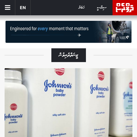
ސިޔާސީ
ހަބަރު
EN
ޒީނަތްތެރިވުން