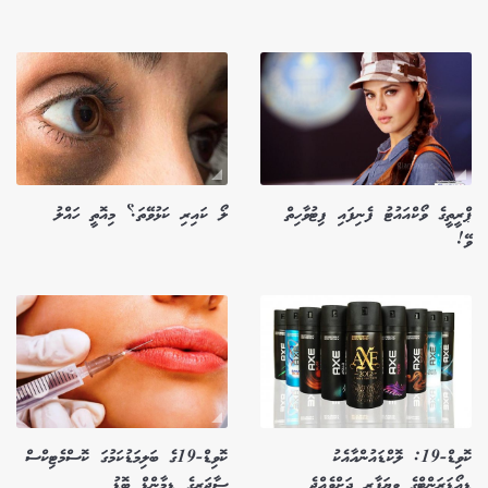
ޕްރީތީގެ ވޯކްއައުޓު ފެނިފައި ފިޓުވާހިތް
ލޯ ކައިރި ކަޅުވޭތަ؟ މިއޮތީ ހައްލު
ވޭ!
ކޮވިޑް-19: ލޮކްޑައުންއާއެކު
ކޮވިޑް-19ގެ ބަލިމަޑުކަމުގަ ކޮސްމެޓިކްސް
ޑިއޯޑަރަންޓްގެ ވިޔަފާރި ދަށްވެއްޖެ
ސާޖަރީގެ ޑިމާންޑް ބޮޑު