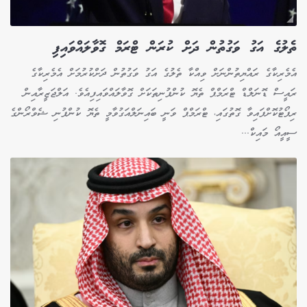
ތެލުގެ އަގު ވަގުތުން ދަށް ކުރަން ޓްރަމް ގޮވާލައްވައިފި
އެމެރިކާގެ ރައްޔިތުންނަށް ވިއްކާ ތެލުގެ އަގު ވަގުތުން ދަށްކުރުމަށް އެމެރިކާގެ
ރައީސް ޑޮނަލްޑް ޓްރަމްޕް ތެޔޮ ކުންފުނިތަކަށް ގޮވާލައްވައިފިއެވެ. އަލްޖަޒީރާއިން
ރިޕޯޓުކޮށްފައިވާ ގޮތުގައި، ޓްރަމްޕް ވަނީ ބައިނަލްއަގުވާމީ ތެޔޮ ކުންފުނި ޝެވްރޯންގެ
ސީއީއޯ މައިކް...