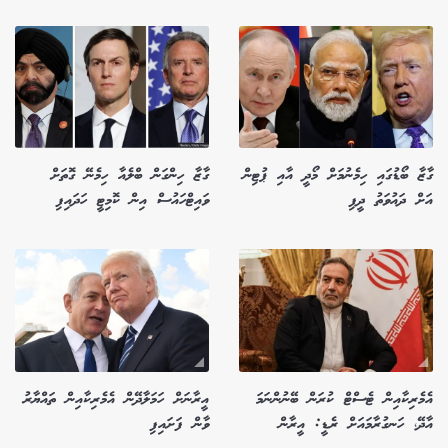
ގާޒާ ބޯޑުގައި ހިމެނުމަށް މޯދީ އާއި ޕުޓިން
ގާޒާ ހިންގަން ބްލެއާ ހިމެނޭ ގޮތަށް
އަށް ދައުވަތު ދީފި
ވައިޓްހައުސް އިން ކޮމިޓީ ހަދައިފި
އެމެރިކާއިން ޓެސްޓް ކުރަން ބޭނުންނަމަ
އީރާނަށް ހަމަލާދޭން އެމެރިކާއިން ތައްޔާރު
އާދޭ، ހަނގުރާމައަށް ރެޑީ: އީރާން
ވާން ފަށައިފި