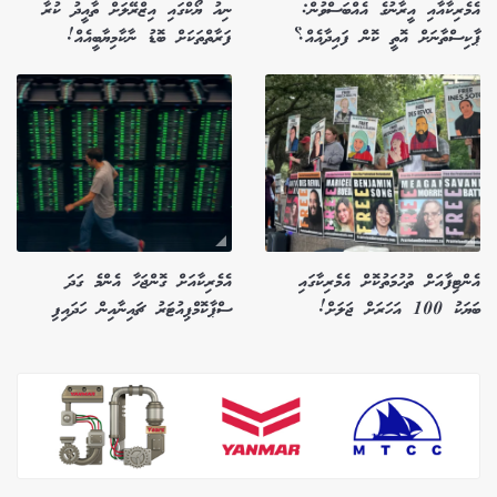
އެމެރިކާއާއި އީރާނުގެ އެއްބަސްވުން:
ނިއު ޔޯކްގައި އިޒްރޭލަށް ތާއީދު ކުރާ
ޕާކިސްތާނަށް އޮތީ ކޮން ފައިދާއެއް؟
ފަރާތްތަކަށް ބޮޑު ނާކާމިޔާބީއެއް!
އެންޓިފާއަށް ތުހުމަތުކޮށް އެމެރިކާގައި
އެމެރިކާއަށް ގޮންޖަހާ އެންމެ ގަދަ
ބަޔަކު 100 އަހަރަށް ޖަލަށް!
ސްޕާކޮމްޕިއުޓަރު ޗައިނާއިން ހަދައިފި