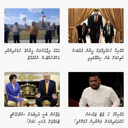
އެމެރިކާ ހުށަހެޅިގޮތަށް އީރާން އެއްބަސް
ގައުމު ދިފާއުކުރަން އީރާނުގެ ކުޑަކުދިންނާއި
ނުވިކަމަށް ބުނެ ނިންމާލައިފި
އަންހެނުންވެސް ނުކުމެއްޖެ
އެމެރިކާގެ 2 ޖެޓް ޖައްސަން
ޖަޕާނުން ބުނީ ދުނިޔެއަށް ސުލްހަގެނޭވީ
ހުއްދަނުދިންކަން ލަންކާއިން ހާމަކޮށްފި!
ޓްރަމްޕަށް އެކަނި ކަމަށް!