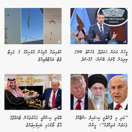
މީހުން މަރަން ހަރަދުދޭ، އެހެންވެ 200
ކުވެއިތަށް އޮޅިގެން އެމެރިކާގެ 3 ފައިޓާ
ބިލިއަން ޑޮލަރު ބޭނުން: ހެގްސެތް
ޖެޓް ވައްޓާލެވިއްޖެ
"އަދި މި ފޮނުވާލީ މިސައިލް ސްޓޮކްގެ
ބޮޑެތި އިސްލާމީ ގައުމުތަކުން ޓްރަމްޕްގެ
ފަހަތުން އެތިކޮޅެއް": އީރާން
ގާޒާ ބޯޑުގައި ބައިވެރިވެއްޖެ