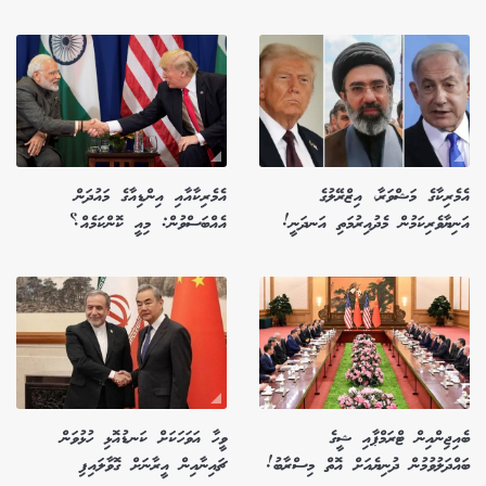
އެމެރިކާގެ މަޝްވަރާ، އިޒްރޭލުގެ
އެމެރިކާއާއި އިންޑިއާގެ މައުދަން
އަނިޔާވެރިކަމުން މެދުއިރުމަތި އަނދަނީ!
އެއްބަސްވުން: މިއީ ކޮންކަމެއް؟
ބެއިޖިންއިން ޓްރަމްޕާއި ޝީގެ
ވީހާ އަވަހަކަށް ކަނޑުއޮޅި ހުޅުވަން
ބައްދަލުވުމުން ދުނިޔެއަށް އޮތް މިސްރާބު!
ޗައިނާއިން އީރާނަށް ގޮވާލައިފި