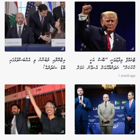
ޓްރަމްޕް ވިދާޅުވަނީ "ބޮސް އަކީ
އިޒްރޭލާއި ލުބުނާނު ވި އެއްބަސްވުމުގައި
ކާކުކަން" ނަތަންޔާހޫއަށް އެނގޭނެ ކަމަށް
ބޮޑު ޝަތުރެއް!
1 month ago