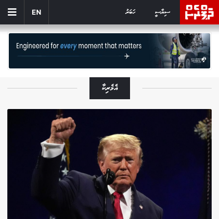
ސިޔާސީ
ހަބަރު
EN
އެމެރިކާ