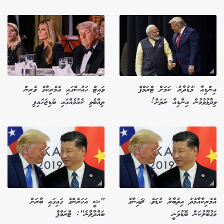
އިންޑިއާ 'މުޑުދާރު' ކަމަށް ޓްރަމްޕް
ވައިޓް ހައުސްގައި އެމެރިކާގެ ވެރިން
ވިދާޅުވުމުން އިންޑިއާ ރަތަށް!
ތިއްބެވި ކެއުމެއްގައި ބަޑިޖަހައިފި
އެމެރިކާއާމެދު އިތުބާރު ކުޑަވެ، ޗައިނާގެ
"ޝީ އަހަރެންގެ ގައިގައި ބާރަށް
މަގުބޫލުކަން ބޮޑުވަނީ
ބައްދާލާނެ": ޓްރަމްޕް