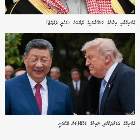
އެމެރިކާއާއި އިރާނުގެ ހަނަގުރާމައިގެ ތެރެއަށް ސައުދީ ވަދެއްޖެ!
އެމެރިކާގެ އަމަލުތަކާހެދި ޗައިނާގެ މަގުބޫލުކަން ބޮޑުވަނީ