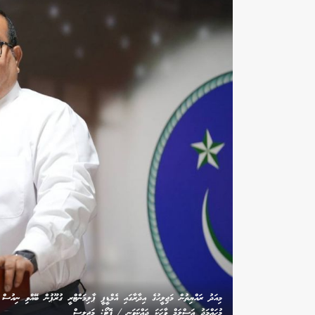
މިއަދު ރައްޔިތުން މަޖިލީހުގެ އިދާރާގައި އެމްޑީޕީ ޕާލިމަންޓްރީ ގުރޫޕުން ބޭއްވި ނިއުސް
މުހައްމަދު އަސްލަމް ވާހަކަ ދައްކަވަނީ / ފޮޓޯ: މަޖިލިސް