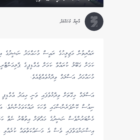
އާލިޔާ މުހައްމަދު
ރައްޔިތުން މަޖިލީހުގެ ރައީސް މުހައްމަދު ނަޝީދުގެ އ
ކަމަށް ގަބޫލު ކުރައްވާ ކަމަށް އެމްޑީޕީގެ ޕާލިމަންޓްރީ
މުހައްމަދު އަސްލަމް ވިދާޅުވެއްޖެއެވެ.
އަސްލަމް މިގޮތަށް ވިދާޅުވެފައި ވަނީ މިއަދު އެމްޑީޕީ ޕ
ނިއުސް ކޮންފަރެންސްގައި ވާހަކަ ދައްކަވަމުންނެވެ. އަ
މެންބަރުންވެސް ނަޝީދުގެ މައްޗަށް އިތުބާރު ނެތް ކަމު
އިސްނަންގަވާފައި ވެސް އެ މަސައްކަތްތައް ކުރެއްވި ކަ