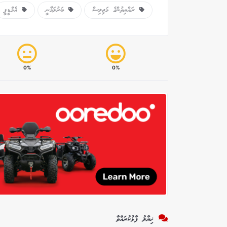
ރައްޔިތުންގެ މަޖިލިސް
ބަރުލަމާނީ
އެމްޑީޕީ
0%
0%
ޚިޔާލު ފާޅުކުރައްވާ