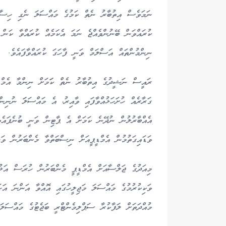
ނަމަވެސް އިތުބާރު ނެތް ކަމުގެ މައްސަލަ ނެގި ހިސާބުނ
ކުރައްވަން ބޭނުންވެއްޖެ ނަމަ އެކަމެއް ކުރައްވާ ކަން 
ނިންމުންތައް އަސްލަމް ވަނީ ފާހަގަ ކުރައްވާފައެވެ.
ރައީސް ނަޝީދުގެ އިތުބާރު ނެތް ކަަމަށް ނިންމާ އެމްޑ
ގަރާރެއް ހުށަހަޅުއްވާފައި ވާއިރު، އެ މައްސަލަަ ނުނިން
އެއްބާރުލުން ނުދޭނެ ކަމަށް އެ ޕާޓިން ވަނީ ބުނެފައެވ
ވަޑައިގަތުމުން އެމްޑީޕީއަށް ނިސްބަތްވާ މެންބަރުން ވަ
މިއަދުގެ ޖަލްސާއަށް އެމްޑީޕީ މެންބަރުން ހުރަސް އަޅު
ވަކިކުރުމުގެ މައްސަލަ މަޖިލީހުގައި އޮއްވާ އަންނަ އަހަ
މުއްދަތަށް ލަފާކުރާ ސަޕްލިމެންޓްރީ ބަޖެޓުގެ މައްސަލަ