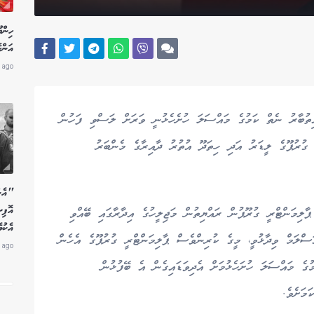
ހިން
އަންހ
 ago
ިތުބާރު ނެތް ކަމުގެ މައްސަލަ ހުށެހެޅުނީ ވަރަށް ލަސްވި ފަހުން
 ގުރުޕޫގެ ލީޑަރު އަދި ހިތަދޫ އުތުރު ދާއިރާގެ މެންބަރު
"އެން
އޮފި
ާލިމަންޓްރީ ގުރޫޕުން ރައްޔިތުން މަޖިލީހުގެ އިދާރާގައި ބޭއްވި
އެކު
ސްލަމް ވިދާޅުވީ، މީގެ ކުރިންވެސް ޕާލިމަންޓްރީ ގުރުޕޫގެ އެހެން
 ago
ގެ މައްސަލަ ހުށަހެޅުމަށް އެދިވަޑައިގެން އެ ބޭފުޅުން
މަށެވެ.