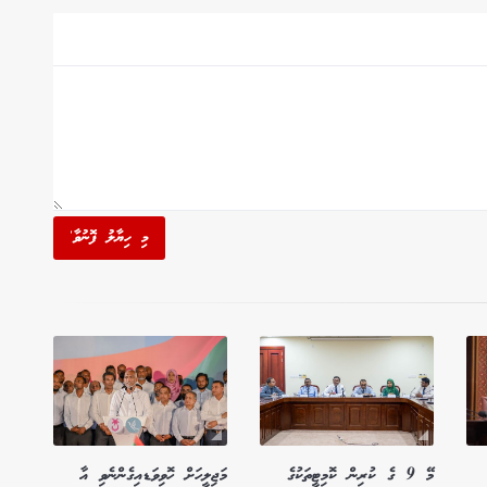
މި ހިޔާލު ފޮނުވާ'
މޭ 9 ގެ ކުރިން ކޮމިޓީތަކުގެ
މަޖިލީހަށް ހޮވިވަޑއިގެންނެވި އާ