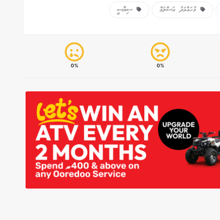
މުހައްމަދު އަސްލަމް
ސިޔާސީ
0%
0%