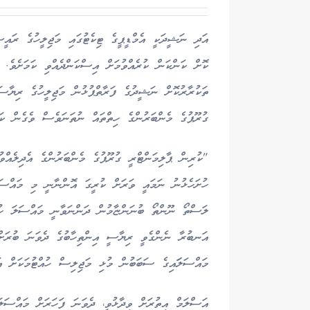
އަދި ނަޝީދަކީ އެމްޑީޕީގެ ޓިކެޓުގައި މަޖިލީހުގެ ރައީ
ކޮށް ކަންކަން ކުރެއްވުމަށް އިސްކަންދެއްވި ކަމަށެވެ.
ތަކުރާރުކޮށް ނަޝީދުގެ ފަރާތްޕުޅުން މަޖިލީހުގެ ރިޔާސަ
ގުރޫޕުގެ މެންބަރުންގެ ހިތްތައް ނުތަނަވެސް ވެގެން ކަމ
"ކުރިން ޕާލިމަންޓްރީ ގުރޫޕުގެ މެންބަރުންގެ އެދިލެއް
ހުށަހެޅުނު ނަމައީ ވަރަށް ކުރީގަ އޮންނާނީ މި މައްސަ
ލަސްތޯ ނޫންތޯ ބުނަންޏާމުން ދަންނަވާނީ މައްސަލަ ހުށަ
އަނބުރާ ނެންގެވީ ރިޔާސީ އިންތިހާބުގެ ދެވަނަ ބުރަށ
މައްސަލަައިގެ ސަބަބުން މުޅި މަޖިލިސް ހުއްޓުމަކަށް އ
އަސްލަމް އިތުރަށް ވިދާޅުވީ، ދެވަނަ ފަހަރަށް މައްސަ