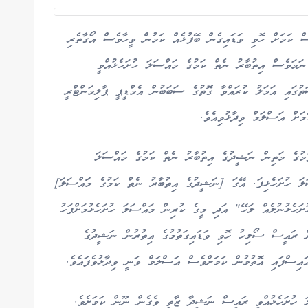
ސް ކަމަށް ހޮވި ވަޑައިގެން ބޭފުޅެއް ކަމުން ވީހާވެސް އޯގާތެރި
 ނަމަވެސް އިތުބާރު ނެތް ކަމުގެ މައްސަލަ ހުށަހެޅުއްވީ
ތުގައި އަމަލު ކުރައްވާ ގޮތުގެ ސަބަބުން އެމްޑީޕީ ޕާލިމަންޓްރީ
ަށް އަސްލަމް ވިދާޅުވިއެވެ.
ވުމުގެ މަތިން ނަޝީދުގެ އިތުބާރު ނެތް ކަމުގެ މައްސަލަ
ލަ ހުށަހެޅިފަ. އޭގަ [ނަޝީދުގެ އިތުބާރު ނެތް ކަމުގެ މަައްސަލަ]
ހެޅުނުލެއް ލަހޭ" އަދި މީގެ ކުރިން މައްސަލަ ހުށަހެޅުމަށްފަހު
ް ރައީސް ސޯލިހު ހޮވި ވަޑައިގަތުމުގެ އިތުރުން ނަޝީދުގެ
ައިސްފައި އޮތުމުން ކަމަށްވެސް އަސްލަމް ވަނީ ވިދާޅުވެފައެވެ.
ލަ ހުށަހެޅުއްވީ ރައީސް ނަޝީދާ ޒާތީ ވެގެން ނޫން ކަމަށެވެ.