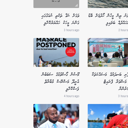
ުނު ތިން މީހުން ހޯދުމަށް ބޮޑު
ވަގަށް ނަގާ ތަކެތި ނުއަގުގައި
ައްދެއް ބަލައިފި
ގަންނަ މީހަކު ހައްޔަރުކޮށްފި
3 hours ago
2 hours
ާރި ބަނދަރުގެ މަސައްކަތަކާ
މޫސުން ގޯސްވުމުގެ ސަބަބުން
މަޝްވަރާ ފްރައިޓް
އުރީދޫ މަސްރޭސް މުބާރާތް
ަރުންނާ
ފަސްކޮށްފި
4 hours ago
3 hours