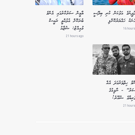
ދޫދީނުގެ އަޅުކަން ކުރި ބިދޭސީ
ޔާމީން ސަރުކާރުގައި އެންމެ
ެނަކު ހައްޔަރުކޮށްފި
ބުރަކޮށް އުޅުއްވީ ރައީސް
މުއިއްޒު: ޝުޖާއު
16 hours
21 hours ago
މެ ހިތްވަރުގަދަ އެއް
ސަރު" - ނާފިއުގެ
ވެރިޔާގެ ޝުއޫރު!
21 hours