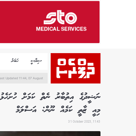
ސިޔާސީ
ހަބަރު
ast Updated 11:44, 07 August
ނަޝީދުގެ އިތުބާރު ނެތް ކަމަށް ހުށަހެޅު
މިއީ ޒާތީ ކަމެއް ނޫން: އަސްލަމް
31 October 2023, 11:43