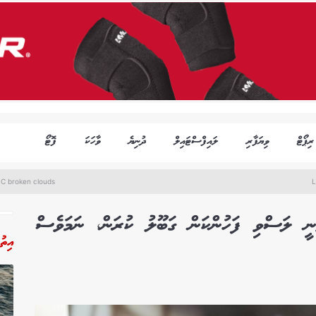
ރިޕޯޓް
ވިޔަފާރި
ލައިފްސްޓައިލް
ދުނިޔެ
ވާހަކަ
ފޮޓޯ
°C broken clouds
L
ނީ ލަސްވި ފަހުންކަން ގަބޫލު ކުރަން، ނަމަވެސް
އިތު