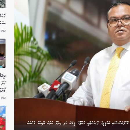
ގެއްލ
ސަރަހ
 ago
ވިޔަފ
ގުޅޭ 
ފޯވާޑ
 ago
 ކޮންފަރެންސްގައި އެމްޑީޕީގެ ޕާލިމަންޓްރީ ގުރުޕޫގެ ލީޑަރު އަދި ހިތަދޫ އުތުރު ދާއިރާގެ މެންބަރު