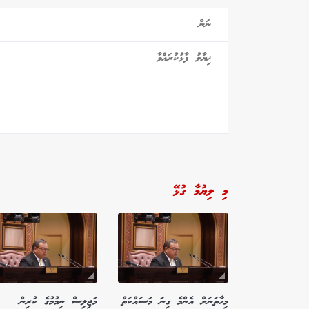
މި ލިޔުމާ ގުޅޭ
މިހާތަނަށް އެންމެ ގިނަ މަސައްކަތް
މަޖިލިސް ނިމުމުގެ ކުރިން