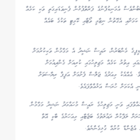
ްވެސް އެމަނިކުފާނުގެ ފަރާތްޕުޅުން ފެނިވަޑައިގަތީ ވަކި ކަމެއް
ކަމަށާއި އެގޮތުން ނިޒާމީ ވޯޓާއި ކޮމިޓީ ތަކުގެ ބައެއް
ީޕީގެ މެންބަރުން، ރައީސް ނަޝީދު އެ މަގާމުން ވަކިކުރުމަށް
މައި އިތުރު ކަމެއް މަޖިލީހުގައި ކުރިއަށް ގެންދިއުމަށް
ެ. އެއާއެކު މިއަދުގެ ޖަލްސާ ފެށުމަށް އަފީފް ރިޔާސަތަށް
ނީ އެކަމަށް ހުރަސް އަޅުއްވާފައެވެ.
އްވާފައި ވަނީ މަޖިލީހުގެ ރައީސް މުހައްމަދު ނަޝީދު މަގާމުން
ރަށް ލަފާކުރާ ދައުލަތުގެ ބަޖެޓާއި މިއަހަރުގެ ބާކީ އޮތް
 އެޖެންޑާ ކުރުމާ ގުޅިގެންނެވެ.