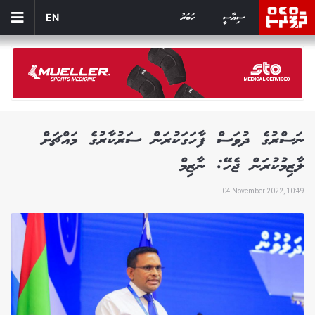
ސިޔާސީ
ހަބަރު
EN
ނަސްރުގެ ދުވަސް ފާހަގަކުރަން ސަރުކާރުގެ މައްޗަށް
ލާޒިމުކުރަން ޖެހޭ: ނާޒިމް
04 November 2022, 10:49