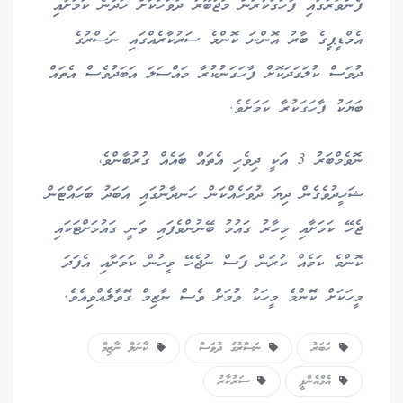
ފެންވަރުގައި ފާހަގަކުރަން މަޖުބޫރު ދުވަހަކަށް ހަދާނެ ކަމަށާއި
އެމްޑީޕީގެ ބާރު އޮންނަ ކޮންމެ ސަރުކާރެއްގައި ނަސްރުގެ
ދުވަސް ކުލަގަދަކޮށް ފާހަގަނުކުރާ މައްސަލަ އަބަދުވެސް އެތައް
ބަޔަކު ފާހަގަކުރާ ކަމަށެވެ.
ނޮވެމްބަރު 3 އަކީ ދިވެހި އެތައް ބައެއް ގުރުބާންވެ،
ޝަހީދުވެގެން ދިޔަ ދުވަހެއްކަން ހަނދާނުގައި އަބަދު ބަހައްޓަން
ޖެހޭ ކަމަށާއި މިހާރު ގައުމު ބޭނުންވެފައި ވަނީ ގައުމަށްޓަކައި
ކޮންމެ ކަމެއް ކުރަން ފަސް ނުޖެހޭ މީހުން ކަމަށާއި އެފަދަ
މީހަކަށް ކޮންމެ މީހަކު ވުމަށް ވެސް ނާޒިމް ގޮވާލެއްވިއެވެ.
ހަބަރު
ނަސްރުގެ ދުވަސް
ކާނަލް ނާޒިމް
އެމްއެންޕީ
ސަރުކާރު