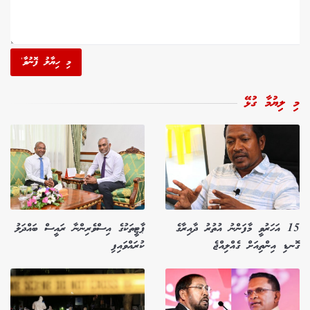
މި ހިޔާލު ފޮނުވާ'
މި ލިޔުމާ ގުޅޭ
15 އަހަރުވީ މާފަންނު އުތުރު ދާއިރާގެ
ޕާޓީތަކުގެ އިސްވެރިންނާ ރައީސް ބައްދަލު
ގޮނޑި އިންތިއަށް ގެއްލިއްޖެ
ކުރައްވައިފި