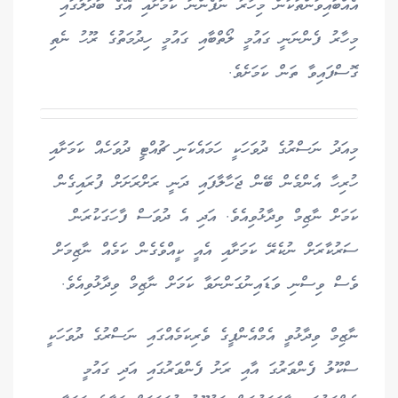
އެއްބައިވަންތަކަން މިހާރު ނުފެންނަ ކަމަށާއި އޭގެ ބަދަލުގައި
މިހާރު ފެންނަނީ ގައުމީ ލޯތްބާއި ގައުމީ ހިދުމަތުގެ ރޫހު ނެތި
ގޮސްފައިވާ ތަން ކަމަށެވެ.
މިއަދު ނަސްރުގެ ދުވަހަކީ ހަމައެކަނި ޗުއްޓީ ދުވަހެއް ކަމަށާއި
ހުރިހާ އެންމެން ބޭން ޖަހާލާފައި ދަނީ ރަށްރަށަށް ފުރައިގެން
ކަމަށް ނާޒިމް ވިދާޅުވިއެވެ. އަދި އެ ދުވަސް ފާހަގަކުރަން
ސަރުކާރަށް ނުކެރޭ ކަމަށާއި އެއީ ކީއްވެގެން ކަމެއް ނާޒިމަށް
ވެސް ވިސްނި ވަޑައިނުގަންނަވާ ކަމަށް ނާޒިމް ވިދާޅުވިއެވެ.
ނާޒިމް ވިދާޅުވީ އެމްއެންޕީގެ ވެރިކަމެއްގައި ނަސްރުގެ ދުވަހަކީ
ސްކޫލު ފެންވަރުގަ އާއި ރަށު ފެންވަރުގައި އަދި ގައުމީ