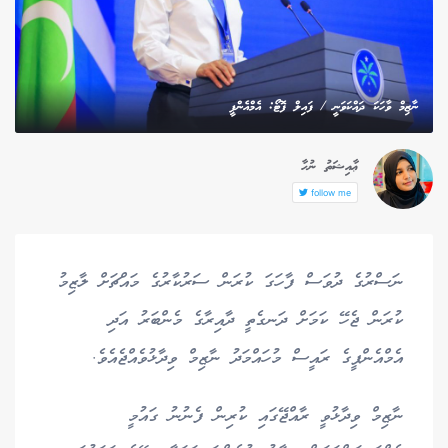
ނާޒިމް ވާހަކަ ދައްކަވަނީ / ފައިލް ފޮޓޯ: އެމްއެންޕީ
ޢާއިޝަތު ނުހާ
follow me
ނަސްރުގެ ދުވަސް ފާހަގަ ކުރަން ސަރުކާރުގެ މައްޗަށް ލާޒިމު
ކުރަން ޖެހޭ ކަމަށް ދަނގެތީ ދާއިރާގެ މެންބަރު އަދި
އެމްއެންޕީގެ ރައީސް މުހައްމަދު ނާޒިމް ވިދާޅުވެއްޖެއެވެ.
ނާޒިމް ވިދާޅުވީ ރާއްޖޭގައި ކުރިން ފެނުނު ގައުމީ