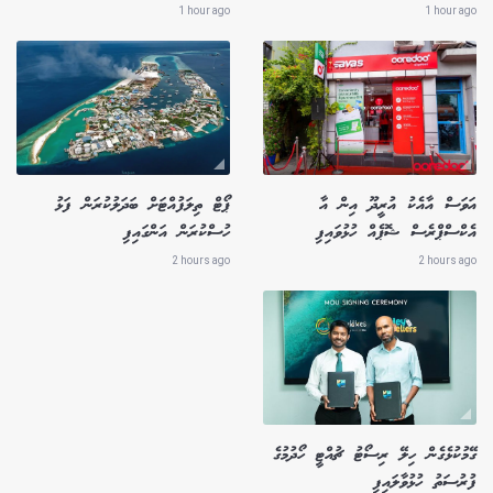
1 hour ago
1 hour ago
އަވަސް އާއެކު އުރީދޫ އިން އާ
ޕޯޓް ތިލަފުއްޓަށް ބަދަލުކުރަން ފަޅު
އެކްސްޕްރެސް ޝޮޕެއް ހުޅުވައިފި
ހުސްކުރަން އަންގައިފި
2 hours ago
2 hours ago
ގޭމުކުޅެގެން ހިލޭ ރިސޯޓު ޗުއްޓީ ހޯދުމުގެ
ފުރުސަތު ހުޅުވާލައިފި