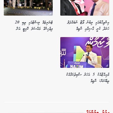
އިންތިހާބުގައި ލިބުނު ވޯޓާ ނުބައްދަލު
ޓެރަރިޒަމް ލިސްޓުގައި ތިބި 20
ހަރަދު ކުރީ ގާސިމާއި ނާޒިމް
ދިވެހިންގެ މައްސަލަ ކޮމިޓީ އަށް
މުއިއްޒާއެކު 5 އަހަރު ސާބިތުކަމާއެކު
ތިބޭނަން: ނާޒިމް
އިތުރު ލިޔުންތައް