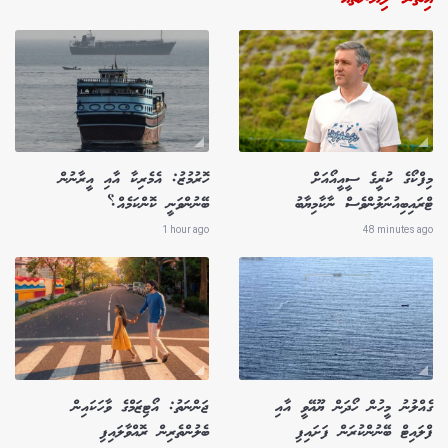
މިފްކޯގެ ކުރީގެ ސީއީއޯއަށް
ހޮރުމުޒު: އެމެރިކާ އާއި އީރާނުން
ޓްރައިބިއުނަލުންވެސް ނާކާމިޔާބު
ބޭނުންވަނީ ކޮންކަމެއް؟
1 hour ago
48 minutes ago
ގެއްލުނު މީހުން ހޯދަން ޔޫއޭވީ އާއި
ޖަންނަތު: އޯޓިޒަމްގެ ވާހަކައިން
ފްލައިޓް ބޭނުންކުރަން ފަށައިފި
ބެލުންތެރިން ރޮއްވާލައިފި