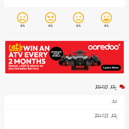
0%
0%
0%
0%
ޚިޔާލު ފާޅުކުރައްވާ