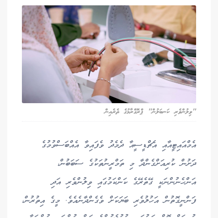
"ވިލުންވެރި ކަނބަލުން" ޕްރޮގްރާމުގެ ތެރެއިން
އެމްއައިޓީއާއި އެޗްޑީސީއާ ދެމެދު ވެފައިވާ އެއްބަސްވުމުގެ
ދަށުން ކުރިއަށްގެންދާ މި ތަމްރީނުތަކުގެ ސަބަބުން،
އަންހެނުންނަކީ ގޭތެރޭގެ ކަންކަމުގައި ވިލުންވެރި އަދި
ފަންނީގޮތުން އަހުލުވެރި ބަޔަކަށް ވެގެންދާނެއެވެ. މީގެ އިތުރުން،