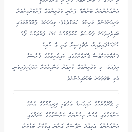
މި މަހުގެ 5 ވަނަ ދުވަހު ފެށި މި ޕްރޮގްރާމަކީ
އަންހެނުންނަށް ބޭނުންވާ ފަންނީ ތަމްރީނުތައް ފޯރުކޮށްދިނުމަށް
ކުރިއަށްގެންދާ މުހިންމު ހަރަކާތެކެވެ. މިއަހަރުގެ ޕްރޮގްރާމުގައި
ބައިވެރިވުމަށް ފުރުސަތު ހުޅުވާލުމުން 164 ފަރާތަކުން ފޯމު
ހުށަހަޅާފައިވާއިރު، އެޗްޑީސީން ވަނީ އެ ހުރިހާ
ފަރާތްތަކަށްވެސް ޕްރޮގްރާމުގައި ބައިވެރިވުމުގެ ފުރުސަތު
ދީފައެވެ. މި ތަމްރީނުތައް ކުރިއަށް ގެންދިއުމަށް ހަމަޖެހިފައިވަނީ
އެކި ބެޗުތަކަށް ބަހާލައިގެންނެވެ.
މި ޕްރޮގްރާމްގެ މައިގަނޑު އަމާޒަކީ ދިރިއުޅުމުގެ އާންމު
ކަންކަމުގައި އެހެން މީހުންނަށް ބަރޯސާވުމުގެ ބަދަލުގައި،
އަންހެނުންގެ އަމިއްލަ ނަފްސަށް އޮންނަ އިތުބާރު ބޮޑުކޮށް،