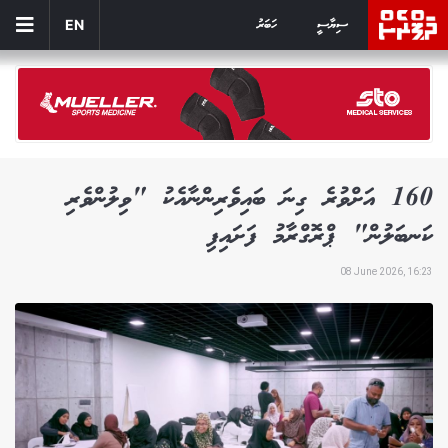
ސިޔާސީ
ހަބަރު
EN
160 އަށްވުރެ ގިނަ ބައިވެރިންނާއެކު "ވިލުންވެރި
ކަނބަލުން" ޕްރޮގްރާމު ފަށައިފި
08 June 2026, 16:23