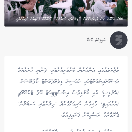
160 އަށްވުރެ ގިނަ ބައިވެރިންނާއެކު "ވިލުންވެރި ކަނބަލުން" ޕްރޮގްރާމު ފަށައިގެން ކުރިއަށްދަނީ
އައިމިނަތު މާޝާ
މުޖުތަމައުގައި އަންހެނުން ބާރުވެރިކުރުވައި، ފަންނީ ހުނަރުތައް
ދަސްކޮށްދިނުމަށްޓަކައި ހައުސިން ޑިވެލޮޕްމަންޓް ކޯޕަރޭޝަން
(އެޗްޑީސީ) އާއި މޯލްޑިވްސް އިންސްޓިޓިއުޓް އޮފް ޓެކްނޮލޮޖީ
(އެމްއައިޓީ) ގުޅިގެން ކުރިއަށްގެންދާ "ވިލުންވެރި ކަނބަލުން"
ޕްރޮގްރާމު ރަސްމީކޮށް ފަށައިފިއެވެ.