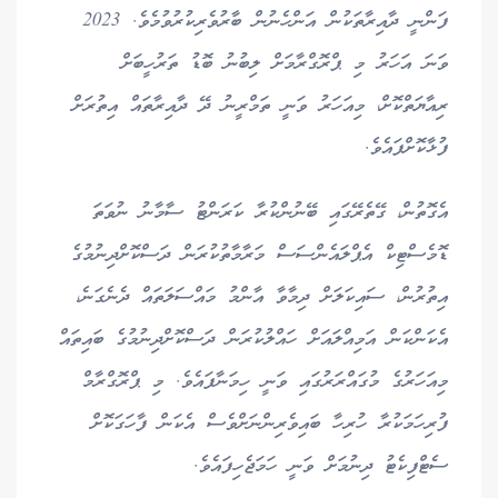
ފަންނީ ދާއިރާތަކުން އަންހެނުން ބާރުވެރިކުރުވުމެވެ. 2023
ވަނަ އަހަރު މި ޕްރޮގްރާމަށް ލިބުނު ބޮޑު ތަރުހީބަށް
ރިއާޔަތްކޮށް، މިއަހަރު ވަނީ ތަމްރީނު ދޭ ދާއިރާތައް އިތުރަށް
ފުޅާކޮށްފައެވެ.
އެގޮތުން، ގޭތެރޭގައި ބޭނުންކުރާ ކަރަންޓު ސާމާނު ނުވަތަ
ޑޮމެސްޓިކް އެޕްލައެންސަސް މަރާމާތުކުރަން ދަސްކޮށްދިނުމުގެ
އިތުރުން، ސައިކަލަށް ދިމާވާ އާންމު މައްސަލަތައް ދެނެގަނެ،
އެކަންކަން އަމިއްލައަށް ހައްލުކުރަން ދަސްކޮށްދިނުމުގެ ބައިތައް
މިއަހަރުގެ މުގައްރަރުގައި ވަނީ ހިމަނާފައެވެ. މި ޕްރޮގްރާމް
ފުރިހަމަކުރާ ހުރިހާ ބައިވެރިންނަށްވެސް އެކަން ފާހަގަކޮށް
ސެޓްފިކެޓު ދިނުމަށް ވަނީ ހަމަޖެހިފައެވެ.