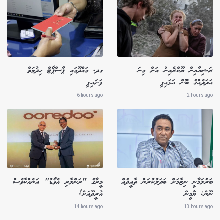
ރަޝިއާއިން ޔޫކްރެއިން އަށް ގިނަ
ގދ. ގައްދޫގައި ޕާސްޕޯޓް ހިދުމަތް
އަދަދެއްގެ ބޮން އަޅައިފި
ފަށައިފި
6 hours ago
2 hours ago
ބަރުލަމާނީ ނިޒާމަށް ބަދަލުކުރަން ތާއީދެއް
މީރާގެ "ރަންލާރި އެވޯޑު" އަނެއްކާވެސް
ނޫން: ޔާމީން
އުރީދޫއަށް!
14 hours ago
13 hours ago