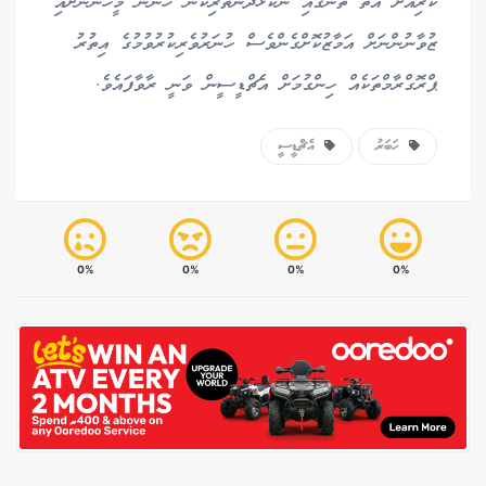
ކުރިއަށް އޮތް ތަނުގައި ނުކުޅެދުންތެރިކަން ހުންނަ މީހުންނަށާއި
ޒުވާނުންނަށް އަމާޒުކޮށްގެންވެސް ހުނަރުވެރިކުރުވުމުގެ އިތުރު
ޕްރޮގްރާމްތަކެއް ހިންގުމަށް އެޗްޑީސީން ވަނީ ރާވާފައެވެ.
ހަބަރު
އެޗްޑީސީ
0%
0%
0%
0%