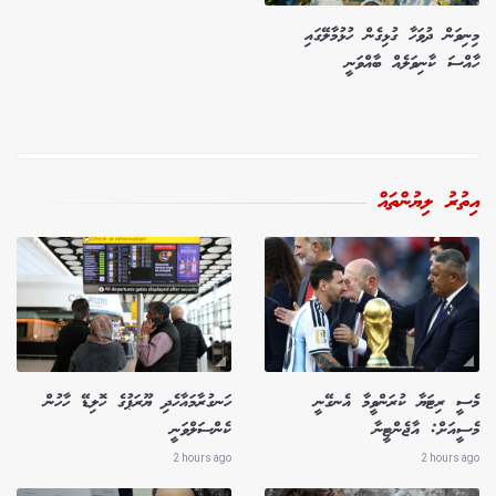
މިނިވަން ދުވަހާ ގުޅިގެން ހުޅުމާލޭގައި
ހާއްސަ ކާނިވަލެއް ބާއްވަނީ
އިތުރު ލިޔުންތައް
މެސީ ރިޓަޔާ ކުރަންވީމާ އެނގޭނީ
ހަނގުރާމައާހެދި ޔޫރަޕުގެ ހޮލިޑޭ ހާހުން
މެސީއަށް: އާޖެންޓީނާ
ކެންސަލްވަނީ
2 hours ago
2 hours ago