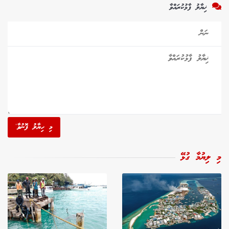
ޚިޔާލު ފާޅުކުރައްވާ
މި ހިޔާލު ފޮނުވާ'
މި ލިޔުމާ ގުޅޭ