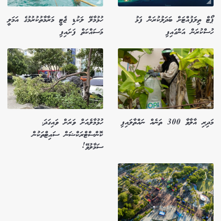
ޕޯޓް ތިލަފުއްޓަށް ބަދަލުކުރަން ފަޅު
ހުޅުމާލޭ ލަކުޑި ޖެޓީ މަރާމާތުކުރުމުގެ އަމަލީ
ހުސްކުރަން އަންގައިފި
މަސައްކަތް ފަށައިފި
މަދިރި އާލާވާ 300 ތަނެއް ނައްތާލައިފި
ހުޅުމާލެއަށް ވަރަށް ވައިގަދަ،
ކޮންސްޓްރަކްޝަން ސައިޓްތަކުން
ސަމާލުވޭ!