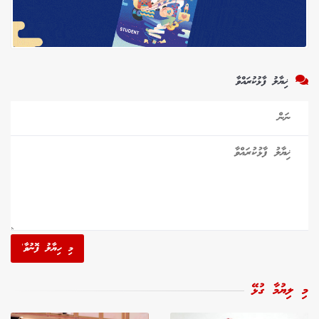
ޚިޔާލު ފާޅުކުރައްވާ
މި ހިޔާލު ފޮނުވާ'
މި ލިޔުމާ ގުޅޭ