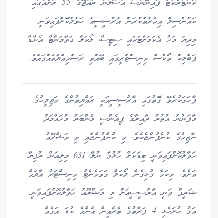
ކޮންޓްރެކްޓާ ފައިނޭންސް އުސޫލުން ރާއްޖޭގެ 55 ރަށެއްގައި
ކައުންސިލް އިމާރާތްކުރަން އާރުސީސީއާ ހަވާލުކޮށްފައިވަނީ
މިދިޔަ މަހު އެކަމަށްޓަކައި ސިޓީސް، ލޯކަލް ގަވާމަންޓް އެންޑް
ޕަބްލިކް ވޯކްސް މިނިސްޓްރީގައި ބޭއްވި ރަސްމިއްޔާތެއްގައެވެ.
ފާހަގަކުރެވޭ ގޮތުގައި އާރުސީސީއަކީ ރައްޔިތުންގެ މަޖިލީހުގެ
މާފަންނު އުތުރު ދާއިރާގެ ޕީއެންސީ މެންބަރު މުހައްމަދު
ނާޒިމްގެ ކުންފުންޏެކެވެ. މި ކުންފުންޏާއި މި މަޝްރޫއު
ހަވާލުކޮށްފައިވަނީ ބިޑަކަށް ހުޅުވާ ނުލާ 631 މިލިއަން ރުފިޔާ
އަށެވެ. މިކަމާ ގުޅިގެން ލޯކަލް ގަވަމެންޓު މިނިސްޓަރު އާދަމް
ޝަރީފް ވަނީ އާރުސީސީއަށް މި މަޝްރޫއު ހަވާލުކޮށްފައިވަނީ
އަގު ހުށަހެޅި 4 ފަރާތުގެ ތެރެއިން އެންމެ ކުޑަ އަގެއް