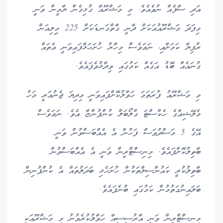
އަދި ސާފެއް ނުވެއެވެ. މި މަޝްރޫއާ ގުޅިގެން ޔާމީން ވަނީ
މިފަދަ މަޝްރޫއުއަކަށް ދާނީ ގާތްގަނޑަކަށް 225 މިިލިއަން
ރުފިޔާ ކަމަށާއި، ނަމަވެސް މިހާރު ހުށަހަޅާފައިވަނީ އެތައް
ގުނައެއް ބޮޑު އަގެއް ކަމުގައި ވިދާޅުވެފައެވެ.
މި މަޝްރޫއު ފުރަތަމަ ހަވާލުކޮށްފައިވަނީ މިދިޔަ ޖެނުއަރީ މަހު
މެލޭޝިއާގެ ހެކްސްޓަ ގްލޯބަލް ކުންފުންޏާ އެވެ. ނަމަވެސް
އޭގެ 5 މަސްދުވަސް ފަހުން އެ އެއްބަސްވުން ވަނީ
ބާތިލުކޮށްފައެވެ. މިނިސްޓްރީން ވަނީ އެ އެއްބަސްވުން
ބާތިލުކުރީ ކައުންސިލްތަކުން ހުށަހެޅި ބަދަލުތައް އެ ކުންފުނިން
ބަލައިނުގަތުމުން ކަމުގައި ބުނެފައެވެ.
މިނިސްޓްރީން ވަނީ އާރުސީސީއާ ހަވާލުކުރެވުނު މި މަޝްރޫއަކީ