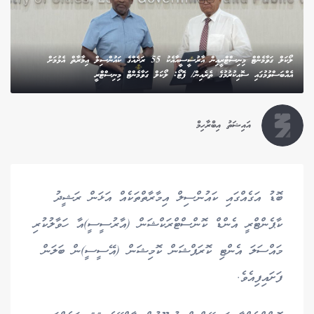
ލޯކަލް ގަވާމެންޓް މިނިސްޓްރީއިން އާރުސީސީއާއެކު 55 ރަށެއްގެ ކައުންސިލް އިމާރާތް އެޅުމަށް
އެއްބަސްވުމުގައި ސޮއިކުރުމުގެ ތެރެއިން/ ފޮޓޯ: ލޯކަލް ގަވާމެންޓް މިނިސްޓްރީ
އައިޝަތު އިބްރާހިމް
ބޮޑު އަގެއްގައި ކައުންސިލް އިމާރާތްތަކެއް އަޅަން ރަޝީދު
ކާޕެންޓްރީ އެންޑް ކޮންސްޓްރަކްޝަން (އާރުސީސީ)އާ ހަވާލުކުރި
މައްސަލަ އެންޓި ކޮރަޕްޝަން ކޮމިޝަން (އޭސީސީ)ން ބަލަން
ފަށައިފިއެވެ.