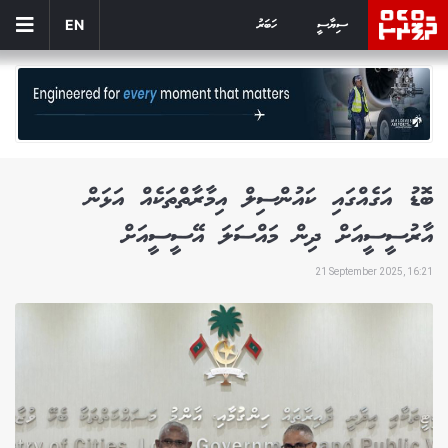
ސިޔާސީ
ހަބަރު
EN
ބޮޑު އަގެއްގައި ކައުންސިލް އިމާރާތްތަކެއް އަޅަން
އާރުސީސީއަށް ދިން މައްސަލަ އޭސީސީއަށް
21 September 2025, 16:21