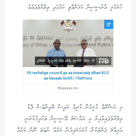
ހުށަހެޅީ އާރުސީސީން ކަމަށްވާތީ ކަމުގައި ވިދާޅުވެފައެވެ.
55 rashehge council ge aa imaaraaiy alhan RCC
aa havaalu kohfi | ThePress
thepress.mv
މި މަޝްރޫއާ ގުޅިގެން ކުރީގެ ރައީސް ޔާމީންވެސް ފާޑު
ވިދާޅުވެފައިވާއިރު މި މައްސަލަ އޭސީސީން ތަހުގީގުކުރަނީ
އަމިއްލަ ފަރާތަކުން ހުށަހަޅައިގެން ކަމެއް ނުވަތަ ނޫން ކަމެއް