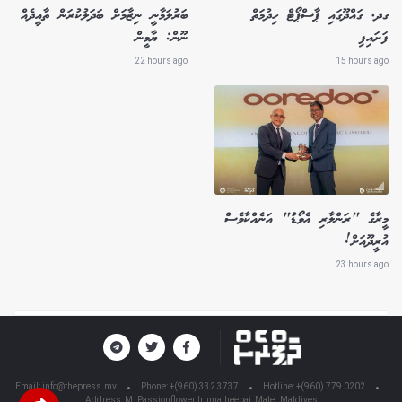
ގދ. ގައްދޫގައި ޕާސްޕޯޓް ހިދުމަތް
ބަރުލަމާނީ ނިޒާމަށް ބަދަލުކުރަން ތާއީދެއް
ފަށައިފި
ނޫން: ޔާމީން
22 hours ago
15 hours ago
މީރާގެ "ރަންލާރި އެވޯޑު" އަނެއްކާވެސް
އުރީދޫއަށް!
23 hours ago
Email:
info@thepress.mv
Phone: +(960) 332 3737
Hotline: +(960) 779 0202
Address: M. Passionflower Irumatheebai, Male', Maldives