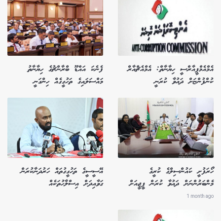
އެމްއެމްޕީއާރްސީ ހިޔާނާތް: އެމްއެޗްއާރް
ފެނެކަ އައްޑޫ ބްރާންޗުގެ ހިޔާނާތު
ކުންފުންޏަށް ދައުވާ ކުރަނީ
މައްސަލައިގެ ތަހުގީގެއް ހިންގަނީ
ހޯރަފުށީ ކައުންސިލްގެ ކުރީގެ
އޭސީސީގެ ތަހުގީގުތައް ހަރުދަނާކުރަން
މެންބަރުންނަށް ދައުވާ ކުރަން ޕީޖީއަށް
ގަވާއިދަށް އިސްލާހުތަކެއް
1 month ago