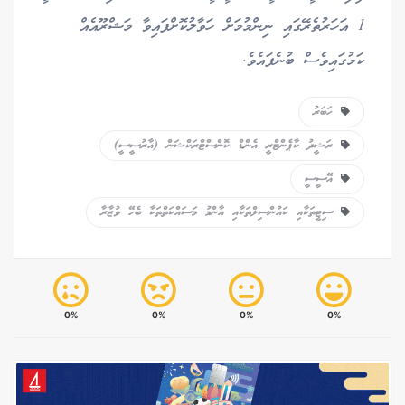
1 އަހަރުތެރޭގައި ނިންމުމަށް ހަވާލުކޮށްފައިވާ މަޝްރޫއެއް
ކަމުގައިވެސް ބުނެފައެވެ.
ހަބަރު
ރަޝީދު ކާޕެންޓްރީ އެންޑް ކޮންސްޓްރަކްޝަން (އާރުސީސީ)
އޭސީސީ
ސިޓީތަކާއި ކައުންސިލްތަކާއި އާންމު މަސައްކަތްތަކާ ބެހޭ ވުޒާރާ
0%
0%
0%
0%