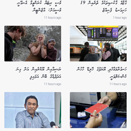
ގާޒާގެ ގާކުނޑިތަކުގެ ތެރެއިން 19
މެސީ ރިޓަޔާ ކުރަންވީމާ އެނގޭނީ
ހަށިގަނޑު ފެނިއްޖެ
މެސީއަށް: އާޖެންޓީނާ
11 hours ago
1 hour ago
ހަނގުރާމައާހެދި ޔޫރަޕުގެ ހޮލިޑޭ ހާހުން
ރަޝިއާއިން ޔޫކްރެއިން އަށް ގިނަ
ކެންސަލްވަނީ
އަދަދެއްގެ ބޮން އަޅައިފި
11 hours ago
11 hours ago