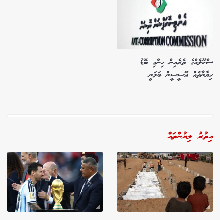
ސްކޫލެއްގެ ތެރެއިން ހިންގި ބޮޑު
ހިޔާނާތެއް އޭސީސީން ބަލަނީ
އިތުރު ލިޔުންތައް