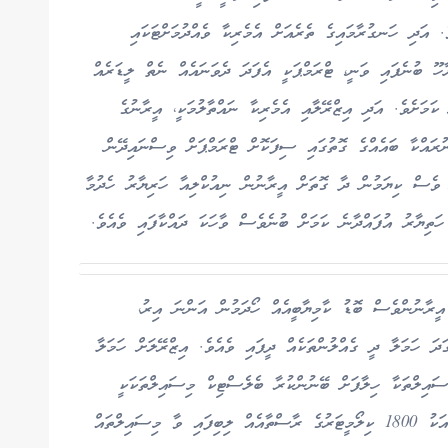
 އަދި ހަނގުރާމައިގެ ތެރެއަށް އެމެރިކާ ވެއްދުމަށްޓަކައި
ާހޫ ބުނެފައި ވަނީ، ޓްރަމްޕަކީ އެފަދަ ދެވަނައެއް ނެތް ލީޑަރެއް
ކަމަށެވެ. އަދި އިޒްރޭލާއި އެމެރިކާ ނައްތާލުމަކީ، އީރާނުގެ
ައްކާ ބައެއްގެ ގޮތުގައި ސިފަކޮށް ޓްރަމްޕަށް ވިސްނައިދޭން
އެވެ. މީގެ 30 އަހަރު ކުރިން ވެސް ކިޔަމުން ދާ ގޮތަށް އީރާނުން ނިއުކްލިއާ ހަރިޔާރު ހެދުމާ
 އީރާނުންވެސް ބޮޑު ކާމިޔާބީއެއް ހޯދަމުން އަންނަ އިރު،
ދަ ހަމަލާ ދީ ގެއްލުންތަކެއް ދީފައި ވެއެވެ. އިޒްރޭލަށް ހަމަލާ
ައިލްތަކާ ހިލާފަށް ބޭނުންކުރާ ބެލެސްޓިކް މިސައިލްތަކަކީ
އަޑަށް ވުރެ 15 ގުނަ ބާރަށް ދަތުރުކުރާ ނުވަތަ ގަޑިއަކު 1800 ކިލޯމީޓަރުގެ ރާސްތާއެއް ލިބިފައި ވާ މިސައިލްތައް