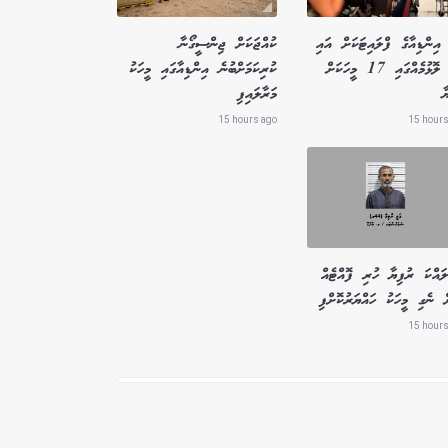
އިންޑިއާގެ ފްލައިޓަކަށް އައި
ކުއްޖަކަށް ޖިންސީގޯނާ
ބާރު ލޮޅުމެއްގައި 17 މީހަކަށް
ކުރިކަމަށްބުނެ އިންޑިއާގައި މީހަކު
ާ
މަރާލައިފި
15 hours ago
15 hours
ައްކަ ރުފިޔާ ހުރި ފޮއްޓެއް
ް ނެގި މީހަކު ހައްޔަރުކޮށްފި
15 hours