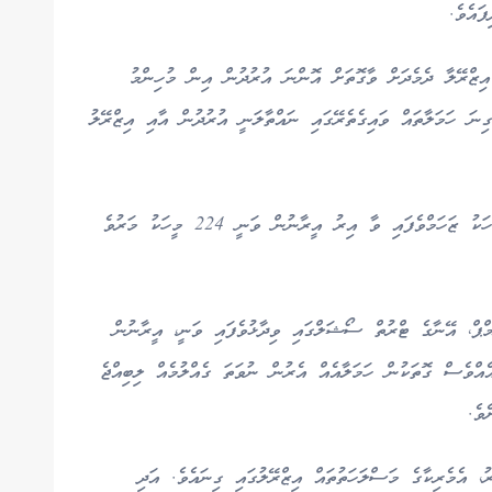
ައެވެ.
 އިޒްރޭލާ ދެމެދަށް ވާގޮތަށް އޮންނަ އުރުދުން އިން މުހިންމު
ިނަ ހަމަލާތައް ވައިގެތެރޭގައި ނައްތާލަނީ އުރުދުން އާއި އިޒްރޭލު
ހަމަލާތަކުގައި އިޒްރޭލުން 15 މީހަކު މަރުވެ 380 މީހަކު ޒަހަމްވެފައި ވާ އިރު އީރާނުން ވަނީ 224 މީހަކު މަރުވެ
ިރު ޓްރަމްޕް، އޭނާގެ ޓްރުތް ސޯޝަލްގައި ވިދާޅުވެފައި ވަނީ، އީރާނުން
ެއްވެސް ގޮތަކުން ހަމަލާއެއް އެރުން ނުވަތަ ގެއްލުމެއް ލިބިއްޖެ
ވެ.
ުން ދިރިއުޅޭ އިރު، އެމެރިކާގެ މަސްލަހަތުތައް އިޒްރޭލުގައި ގިނައެވެ. އަދި