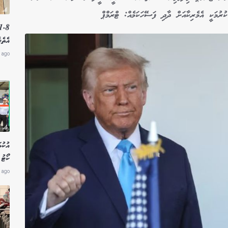
ރުމަކީ އެމެރިކާއަށް ދާދި ފަސޭހަކަމެއް: ޓްރަމްޕް
އެތެރ
 ago
އުކުޅ
ކޯޓު 
 ago