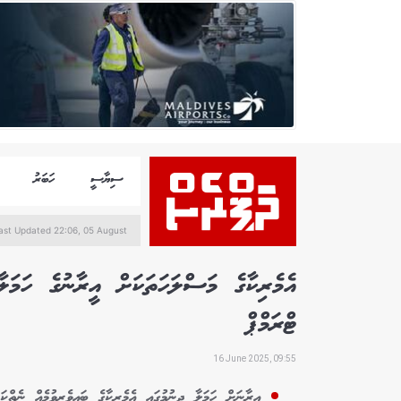
ސިޔާސީ
ހަބަރު
ast Updated 22:06, 05 August
އެމެރިކާގެ މަސްލަހަތަކަށް އީރާނުގެ ހަމަލާ
ޓްރަމްޕް
16 June 2025, 09:55
އީރާނަށް ހަމަލާ ދިނުމުގައި އެމެރިކާގެ ބައިވެރިވުމެއް ނެތ