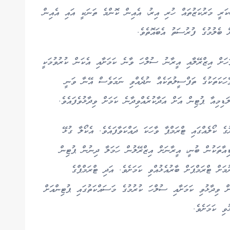
ސްކަރީ މަރުކަޒުތައް ހުރި އިރު، އެއިން ކޮންމެ ތަނަކީ އައި އެއިން
ް ބެލުމުގެ ފުރުސަތު އެބައޮތެވެ.
ވަހަށް އިޒްރޭލާއި އީރާނު ސުލްހަ ވާނެ ކަމަށާއި އެކަން ކުރުވުމަކީ
ހަކަތަކުގެ ތަފްސީލުތަކެއް ނުދެއްވި ނަމަވެސް އޭނާ ވަނީ
ިމިއާ ޕުޓިން އަށް އަދާކުރެއްވިދާނެ ކަމަށް ވިދާޅުވެފައެވެ.
ެ ކޯލެއްގައި ޓްރަމްޕާ ވާހަކަ ދައްކަވާފައެވެ. އެކޯލާ ގުޅޭ
ިއާތަކުން ބުނީ، އީރާނަށް އިޒްރޭލުން ހަމަލާ ދިނުން ޕުޓިން
މަށް ޓްރަމްޕަށް ބާރުއެޅުއްވި ކަމަށެވެ. އަދި ޓްރަމްޕްގެ
ށް ވިދާޅުވި ކަމަށާއި ސުލްހަ ކުރުމުގެ މަސައްކަތުގައި ޕުޓިންއަށް
ވި ކަމަށެވެ.