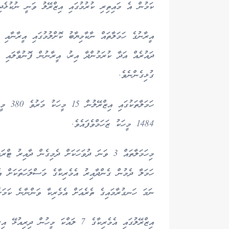
ކަމުން އެ މައިތިރި ކުރުމުގައި އިޒްރޭލު ވަނީ ނުކުޅެދިފ
އީރާނުގެ ހަމަލާތައް ނާކާމިޔާބު ކޮށްލުމުގައި އީރާނާއި
ދައުރެއް އަދާ ކުރަމުންދާ އިރު، އީރާނުން ފޮނުވާލައި ގ
ގުޅިގެންނެވެ.
1484 މީހަކު ޒަހަމްވެފައެވެ.
މިހަމަލާތައް 3 ވަނަ ދުވަހަކަށް ދެމިގެން ދާއ
ހަމަލާ ދެމުން ގެންދާއިރު އެމެރިކާގެ މަސްލަހަތަކަށް އ
ނަމަ ހަނގުރާމައިގެ ތެރެއަށް އެމެރިކާ ވަންނާނެ ކަމަށެ
އިޒްރޭލުގައި އެމެރިކާގެ 7 ލައްކަ މީހ