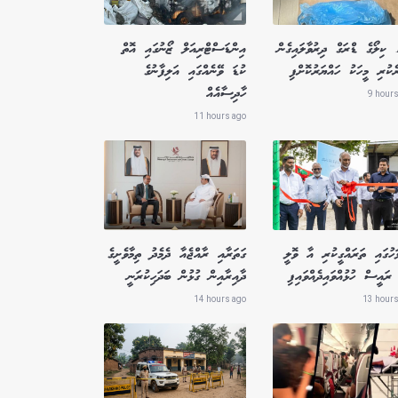
1.8 ކިލޯގެ ޑްރަގް ދިރުވާލައިގެން
އިންޑަސްޓްރިއަލް ޒޯނުގައި އޮތް
ެކުރި މީހަކު ހައްޔަރުކޮށްފި
ކުޑަ ވޭނެއްގައި އަލިފާނުގެ
ހާދިސާއެއް
9 hours
11 hours ago
ަހުގައި ތަރައްގީކުރި އާ ވޮލީ
ގަތަރާއި ރާއްޖެއާ ދެމެދު ތިމާވެށީގެ
ރައީސް ހުޅުއްވައިދެއްވައިފި
ދާއިރާއިން ގުޅުން ބަދަހިކުރަނީ
14 hours ago
13 hours