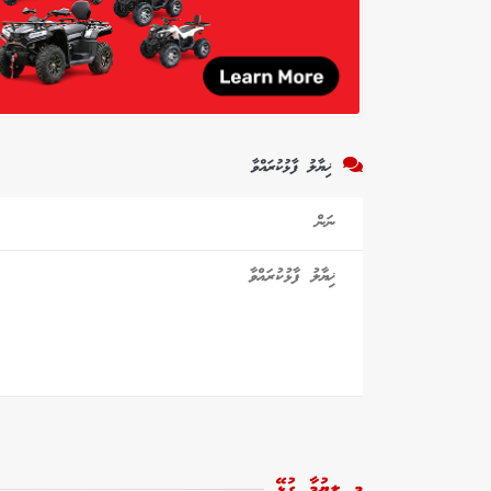
ޚިޔާލު ފާޅުކުރައްވާ
މި ލިޔުމާ ގުޅޭ