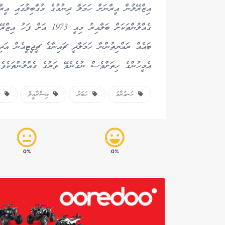
އިޒްރޭލުން އީރާނަށް ހަމަލާ ދިނުމުގެ މުގާބިލުގައި އީރ
ގެއްލުންތަކަށް ބަލާއިރު މި
ބައެއް ރައްޔިތުންނާ ހަމަލާދީ ޗައިނާގެ ޗީޖީޓީއެން އަ
އެމީހުންގެ ހިތަށްވެސް ނުގެނެވޭ ވަރުގެ ގެއްލުންތަކެވެ.
ހަނގުރާމަ
ހަބަރު
އިސްރާއީލް
އީ
0%
0%