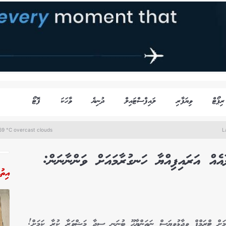
ރިޕޯޓް
ވިޔަފާރި
ލައިފްސްޓައިލް
ދުނިޔެ
ވާހަކަ
ފޮޓޯ
69 °C overcast clouds
L
އެއް އަރައިފިއްޔާ ހަނގުރާމައަށް ވަންނާނަން:
އިތު
ްކަމަށް ޓްރަމްޕް ވިދާޅުވިޔަސް ނަތަންޔާހޫ ބުނަނީ ސީދާ މަޝްވަރާ ކުރާ ކަމަށް!