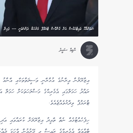
ނަތަންޔާހޫ ވައިޓްހައުސް އަށް ގެންގޮސް ޓްރަމްޕް މަރުހަބާ ދަންނަވަނީ --- ފައިލް
ނާޒިމާ ސައީދު
އިޒްރޭލުން އީރާނުގެ އުމްރާނީ ވަސީލަތްތަކާއި އާންމު އި
ރައްދު ހަމަލާގައި އެމެރިކާގެ މަސްލަހަތަކަށް ހަމަލާ އ
ޓްރަމްޕް ވިދާޅުވެއްޖެއެވެ.
ހިފެހެއްޓުމެއް ނެތް ތާއީދު އިޒްރޭލަށް ކުރައްވައި އަދ
ބާއްވަވާ އެމެރިކާގެ ރައީސް މި މޭރުމުން ވާހަކަ ދެއްކ