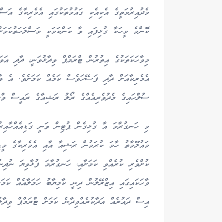
މެދުއިރުމަތީގެ އެކިއެކި ގައުމުތަކުގައި އެމެރިކާގެ އަ
ކޮންމެ މީހަކާ ގުޅިފައި ވާ ކަންކަމަކީ މަސްލަހަތުކަމަށ
މިވާހަކަތަކުގެ އިތުރުން ޓްރަމްޕް ވިދާޅުވަނީ، ދާދި އަ
އެމެރިކާއަށް ދާދި ފަސޭހަވެސް ކަމެއް ކަމަށެވެ. އެ ވާ
ސުލްހައިގެ މެދުވެރިއެއްގެ ރޯލު ރަޝިއާގެ ރައީސް ވްލަޑ
މި ހަނގުރާމަ އާ ގުޅިގެން ޕުޓިން ވަނީ ގަޑިއެއްހާއިރުގ
މައުލޫމާތު ހާމަ ކުރަމުން ރަޝިއާ އާއި އެމެރިކާގެ މީޑ
ކުށްވެރި ކުރެއްވި ކަމަށާއި، ހަނގުރާމަ ފުޅާވިޔަ ނުދިނު
ވާހަކައިގައި އިޒްރޭލުން ދިނީ ކާމިޔާބު ހަމަލާއެއް ކަމަ
އިސް ދައުރެއް އަދާކުރެއްވިދާނެ ކަމަށް ޓްރަމްޕް ވިދާޅު