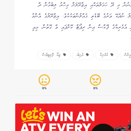
ާނުން މި ދޭ ހަމަލާތަކާއި އިޒްރޭލަށް މިހާރު ލިބެމުން ދާ
އީ 1973 އަށް ފަހު އިޒްރޭލު ނުދެކޭ ވަރުގެ ބޮޑެތި ގެއްލުންތަކެކެވެ. އިޒްރޭލުގެ އާންމު
ދި އެމެރިކާގެ ފޮކްސް އިން ރިޕޯޓް ކޮށްފައި ވާ ގޮތުން، މިއީ
ރާން
އެމެރިކާ
ދުނިޔެ
ޖިއޯ ޕޮލިޓިވްސް
0%
0%