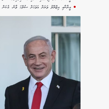
އީރާނާއި އިޒްރޭލު ވަރަށް އަވަހަށް ސުލްހަ ވާނެ، އެކަން ކު