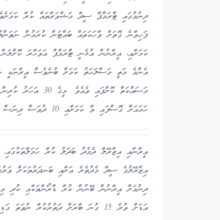
ދިނުމުގައި ޓްރަމްޕާ ސީދާ މަޝްވަރާތައް ކުރާ ކަމަށެވެ.
ފަހިވާނެ ގޮތަށް ވާހަކަތައް ބައްޓަން ކުރަމުން ނަތަންޔ
ކަމަށާއި، އީރާނުން އުޅެނީ ޓްރަމްޕް އަވަހާރަ ކޮށްލަން 
އެންމެ މަތީ މަސްލަހަތު ކަމަށް ބުނެވެސް އީރާނަކީ ނުރ
މަސައްކަތް ކޮށްފައި ވެ
ހަމައަށް ގޮސްފައި ވާ ކަމަށާއި 10 ދުވަސް ދިނަސް ހަތިޔާރު އުފައްދާނެ ކަމަށް ބުނެވެސް ވާހަކަ ދައްކާފައި ވެއެވެ.
އީރާނާއި އިޒްރޭލާ ދެމެދު ބަދަލު ކުރާ ހަމަލާތަކުގައި،
އިޒްރޭލުގެ ސީދާ މެދުތެރެ އަށާއި ބަނދަރުތަކަށް ވަރުގަ
ދިނުމަށް އީރާނުން ބޭނުން ކުރާ ޑްރޯންތަކާއި ކުދި މިސ