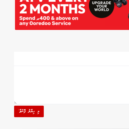
މި ހިޔާލު ފޮނުވާ'