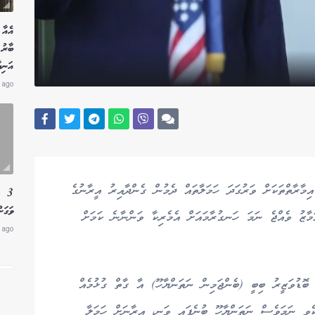
އެއާ 
އަނިޔ
 ago
މާރާތްތަކަށް ވަރުގަދަ ހަމަލާތައް ދެމުން ގެންދާއިރު އީރާނުގެ
3 ލ
ވަގަށ
ަމާޒު ވެއްޖެ ނަމަ ހަނގުރާމައަށް އެމެރިކާ ވަންނާނެ ކަމަށް
 ago
ި ބޮޑުވަޒީރު ބިބީ (ބެންޖަމިން ނަތަންޔާހޫ) އާ ގާތް ގުޅުމެއް
ެވި ނަމަވެސް ނަތަންޔާހޫ ބުނެފައި ވަނީ، އީރާނަށް ހަމަލާ