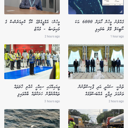
ގެއްލުނު މީހުން ހޯދަން 6000 އަކަ
މީހުން: އެމްޕީއެލްގެ ކާގޯ ކްލިއަރެންސް ގެ
ނޯޓިކަލް މޭލު ބަލައިފި
މައިތަނބު - މުއާޒު
2 hours ago
1 hour ago
ތުރުކީ، ސައުދީ އަދި ޕާކިސްތާނުން
ވީއައިއޭގައި ސިއްހީ ކުއްލި ހާލަތައް
ވަރުގަދަ ދިފާއީ އެއްބަސްވުމެއް
ތައްޔާރުވާން ހަރަކާތެއް ބާއްވައިފި
3 hours ago
2 hours ago