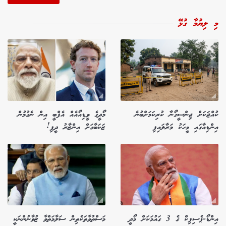
މި ލިޔުމާ ގުޅޭ
ކުއްޖަކަށް ޖިންސީގޯނާ ކުރިކަމަށްބުނެ
މޯދީގެ ވީޑިއޯއެއް އެފްބީ އިން ނެގުމުން
އިންޑިއާގައި މީހަކު މަރާލައިފި
ޒަކަބާގަށް އިންޒާރު ދީފި!
އިންޑޯ-ޕެސިފިކް ގެ 3 ގައުމަކަށް މޯދީ
މަސްތުވާތަކެތިން ސަލާމަތްވާ ޒުވާނުންނަކީ