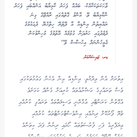
ވާހަކަތަކަކާއެކު، ބައެއް ފަހަރު ކާމިޔާބު އަނެއްބައި ފަހަރު
ނާކާމިޔާބު ވޭ، އާންމު ގޮތެއްގައި ރާއްޖޭގެ ގިނަ
ރައްޔިތުން އިންޑިއާ އާ ދޭތެރޭ ހިތްހެޔޮ، ދެގައުމުގެ
ދެމެދުގައި ހަރުދަނާ ގުޅުމެއް އޮތުމުގެ މުހިންމުކަން
އެމީހުންނަށް އިހުސާސް ވޭ"
ޑރ. ޖައިޝަންކަރު
އިތުރަށް އެނާ ވިދާޅުވީ، އިންޑިއާ އިން އެހެން ގައުމުތަކުގައި
ވެސް ތަރައްގީގެ މަޝްރުއުތައް ކުރިއަށް ގެންދާ ކަމަށެވެ.
އެގޮތުން ކަރަންޓާއި އުމްރާނީ ވަސީލަތްތައް ތަރައްގީ ކުރުމާއި
ތެޔޮ ފޯރުކޮށް ދިނުމާއި އިންވެސްޓްމަންޓުތައް ކުރުމާއި
ވިޔަފާރީގެ ފަހި ފުރުސަތުތައް ހޯދައި ދިނުން ފަދަ ކިތަންމެ