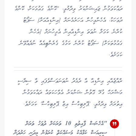
ދައްކަވަމުން ޖައިޝަންކަރު ވިދާޅުވީ، "ކޮންމެ ގައުމަކަށް، ކޮންމެ
ދުވަހަކު، އެހެންމީހުން އަހަރެމެނަށް [އިންޑިއާއަށް] ސަޕޯޓު
ކުރާނެ ކަމަށް ނުވަތަ އިންޑިއާއިން އެމީހުނަށް [އެހެން
ގައުމުތަކަށް] ސަޕޯޓު ކުރާނެ ކަމުގެ ގެރެންޓީއެއް ނުދެއްވޭނެ
ކަމަށެވެ.
ރާއްޖެއާއި އިންޑިއާ އާ ދެމެދު ނުތަނަވަސްވެފައި ވާ ސިޔާސީ
މަޝްރަހާ ގުޅޭ ގޮތުން ޝަންކަރު އެވާހަކަތައް ދައްކަވަމުން
އިތުރަށް ވިދާޅުވީ، 'ޕޮލިޓިކްސް އިޒް ޕޮލިޓިކްސް' ކަމަށެވެ.
"އެހެނަސް ފާއިތުވި 10 ވަރަކަށް ދުވަހު ވަރަށް
ސީރިއަސް ކަމާއެކު މަސައްކަތް ކުރަމުން މިދަނީ ހަރުދަނާ