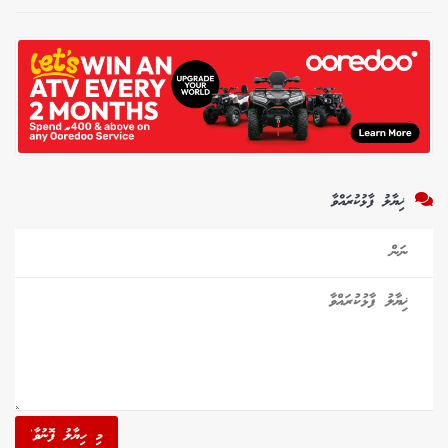
ޚިޔާލު ފާޅުކުރައްވާ
މި ހިޔާލު ފޮނުވާ'