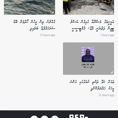
އަމީނީމަގު މަޝްރޫއާ ގުޅިގެން އަސްލު
ގެއްލުނު ތިން މީހުން ހޯދުމަށް ބޮޑު
ޓީވީން ފަތުރަނީ ދޮގު: އެމްޓީސީސީ
ސަރަހައްދެއް ބަލައިފި
12 hours ago
7 hours ago
ވަގަށް ނަގާ ތަކެތި ނުއަގުގައި ގަންނަ
މީހަކު ހައްޔަރުކޮށްފި
13 hours ago