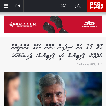
ސިޔާސީ
ހަބަރު
EN
މާޗް 15 އަށް ސިފައިން ބޭލޭނެ ކަމުގެ ގެރެންޓީއެއް
ނުދެވޭނެ، ޕޮލިޓިކްސް އަކީ ޕޮލިޓިކްސް: ޖައިޝަންކަރު
15 January 2024, 11:59