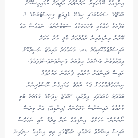
އިންޑިއާގެ ބޮޑުވަޒީރު ނަރެންދުރަ މޯދީއަށް ކުޑައިމީސްކޮށް
ރާއްޖޭގެ ސަރުކާރުގައި ހިމެނޭ ޑެޕިއުޓީ މިނިސްޓަރުންގެ 3
ބޭފުޅަކު ދެއްކެވި ވާހަކަތަކުގެ ސަބަބުންނެވެ. ނަމަވެސް އޭގެ
ބޭރުން އިންޑިއާއިން ރާއްޖެއަށް ބްލީ ކުރާ ކަމަށް
ރައީސުލްޖުމްހޫރިއްޔާ ޑރ. މުހައްމަދު މުއިއްޒު ނުސީދާކޮށް
ވިދާޅުވުމުން މަޝްރަހު އިތުރަށް ވަނީނުތަނަވަސްވެފައެވެ.
ރައީސް ޗައިނާއަށް ކުރެއްވި ފުރަމާނަ ދަތުރުފުޅު
ނިންމަވާލެއްވުމަށް ފަހު ރާއްޖެ ވަޑައިގެން ނޫސްވެރިންނާ
ބައްދަލު ކުރައްވައި ވިދާޅުވީ، "ރާއްޖެ ކިތަންމެ ކުޑަޔަށް ބްލީ
ކުރުމުގެ ލައިސަންސް ކަލޭމެނަށް [އިންޑިއާ] އަށް ވިޔަސް
ނޯންނާނެ" ކަމަށެވެ. އިންޑިއާގެ ނަން ވިދާޅު ނުވި ނަމަވެސް
ރައީސް އިޝާރާތް ކުރެއްވީ، ރާއްޖޭގައި ތިބި އިންޑިއާ ސިފައިން