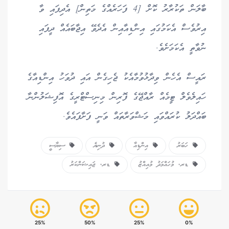
ބާލަން ތަކުރާރު ކޮށް [4 ފަހަރެއްގެ މަތިން] އެދިފައި ވާ
އިރުވެސް އެކަމުގައި އިންޑިއާއިން އެދެވޭ އިޖާބައެއް ދީފައި
ނުވާތީ އެކަމަށެވެ.
ރައީސް އެހެން ވިދާޅުވުމާއެކު ޖެހިގެން އައި ދުވަހު އިންޑިއާގެ
ހައިލެވެލް ޓީމެއް ރާއްޖޭގެ ފޮރިން މިނިސްޓްރީގެ އޮފިޝަލުންނާ
ބައްދަލު ކުރައްވައި މަޝްވަރާތައް ވަނީ ފަށާފައެވެ.
ހަބަރު
އިންޑިއާ
ދުނިޔެ
ސިޔާސީ
ޑރ. މުހައްމަދު މުއިއްޒު
ޑރ. ޖައިޝަންކަރު
25%
50%
25%
0%