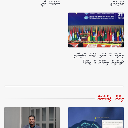
ވަޑައިގެންފި
ބަތަލުން: މޯދީ
އިންޑިއާ އާ ނުލައި ދެކުނު އޭޝިއާގައި
ޗައިނާއިން ބިނާކުރާ އާ ވިއުގަ!
އިތުރު ލިޔުންތައް