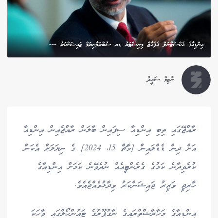
އިންޑިއާގެ އެކްސްޓާނަލް އެފެއާޒް މިނިސްޓަރު ޑރ ސުބްރަމާނިޔަމް ޖައިޝަންކަރު ---
ނާޒިމާ ސައީދު
ރާއްޖޭގައި ތިބި އިންޑިއާ ސިފައިން ބާލަން ރާއްޖެއިން އިންޑިއާ
އަށް ދިން ޑެޑްލައިން [މާޗް 15، 2024] ގެ ނިޔަލަށް އެކަން
ކުރެވިދާނެ ކަމުގެ ގެރެންޓީއެއް ނުދެވޭނެ ކަމަށް އިންޑިއާގެ
ހާރިޖީ ވަޒީރު ޖައިޝަންކަރު ވިދާޅުވެއްޖެއެވެ.
އިންޑިއާގެ މަހާރާޝްތްރައިގެ ނާގުޕޫރުގެ ޓައުންހޯލްގައި ވާހަކަ