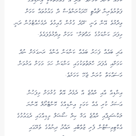
ކަމެއް ކޮށްދޭ ކަމަށެވެ. އަދި އެ ގައުމުތަކަކީ އިންޑިއާގެ
ފަތުރުވެރިން ޗުއްޓީ ހޭދަކުރަންވެސް ދާ ގައުމުތައް ކަމަށް
ވިދާޅުވެ އޭނާ ވަނީ "ދޭދެ ގުޅުން ގާއިމުވެ ދެމެހެއްޓެމުން ދަނީ
މިފަދަ ކަންކަމުގެ މައްޗަށް" ކަމަށް ވިދާޅުވެފައެވެ.
އަދި ބައެއް ފަހަރު ބައެއް ކަންކަން އެންމެ ރަނގަޅަށް ނުދާ
ކަމަށާއި އެފަދަ ހާލަތްތަކުގައި ކަންކަން ހަމަ މަގަށް އަޅުވަން
މަަސައްކަތް ކުރަން ޖެހޭ ކަމަށެވެ.
އިންޑިއާ އާއި ރާއްޖެ އާ ދެމެދު އޮތް ގުޅުމަށް މިފަހުން
އަސަރު ކުރި އެއް ކަމަކީ އިންޑިއާގެ ކޮންޓްރޯލް އޮންނަ
ލަކްޝަދީޕާއި ރާއްޖެ އަޅާ ކިޔާ ސޯޝަލް މީޑިއާގައި ދެގައުމުގެ
އެކްޓިވިސްޓުން ފެށި ޒުވާބާއި ރައްދު ދިނުމުގެ ތެރޭގައި