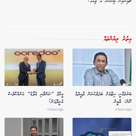
ޗައިނާއިން ބިނާކުރާ އާ ވިއުގަ!
އިތުރު ލިޔުންތައް
ބަރުލަމާނީ ނިޒާމަށް ބަދަލުކުރަން ތާއީދެއް
މީރާގެ "ރަންލާރި އެވޯޑު" އަނެއްކާވެސް
ނޫން: ޔާމީން
އުރީދޫއަށް!
5 hours ago
4 hours ago