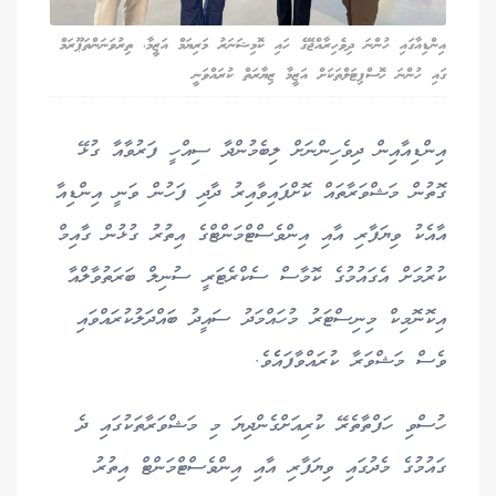
އިންޑިއާގައި ހުންނަ ދިވެހިރާއްޖޭގެ ހައި ކޮމިޝަނަރު މަރިޔަމް އަޒީމާ، ތިރުވަނަންތަޕޫރަމް
ގައި ހުންނަ ހޮސްޕިޓަލްތަކަށް އަޒީމާ ޒިޔާރަތް ކުރައްވަނީ
އިންޑިއާއިން ދިވެހިންނަށް ލިބެމުންދާ ސިއްހީ ފަރުވާއާ ގުޅޭ
ގޮތުން މަޝްވަރާތައް ކޮށްފައިވާއިރު ދާދި ފަހުން ވަނީ އިންޑިއާ
އާއެކު ވިޔަފާރި އާއި އިންވެސްޓްމަންޓްގެ އިތުރު ގުޅުން ގާއިމް
ކުރުމަށް އެގައުމުގެ ކޮމާސް ސެކްރެޓަރީ ސުނިލް ބަރަތުވާލްއާ
އިކޮނޮމިކް މިނިސްޓަރު މުހައްމަދު ސައީދު ބައްދަލުކުރައްވައި
ވެސް މަޝްވަރާ ކުރައްވާފައެެވެ.
ހުސްވި ހަފްތާތެރޭ ކުރިއަށްގެންދިޔަ މި މަޝްވަރާތަކުގައި ދެ
ގައުމުގެ މެދުގައި ވިޔަފާރި އާއި އިންވެސްޓްމަންޓް އިތުރު