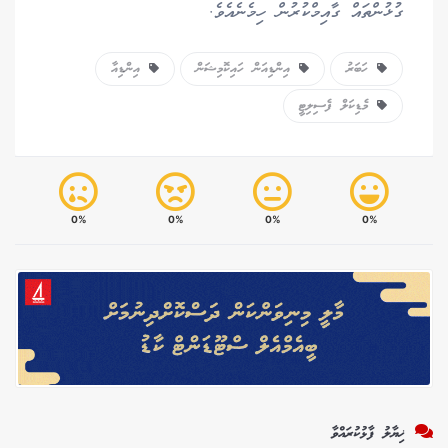
ގުޅުންތައް ގާއިމްކުރުން ހިމެނެއެވެ.
ހަބަރު
އިންޑިއަން ހައިކޮމިޝަން
އިންޑިއާ
މެޑިކަލް ފެސިލިޓީ
0%
0%
0%
0%
ޚިޔާލު ފާޅުކުރައްވާ