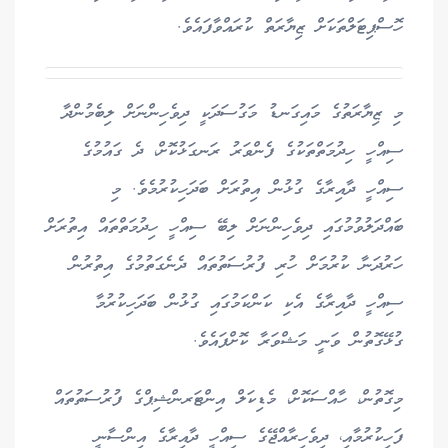
ހޮސްޕިޓަލްތަކަށް ޒިޔާރަތް ކުރައްވާފައެވެ.
މި ޒިޔާރަތުގެ މައިގަނޑު މަގުސަދަކީ ދިވެހިންނަށް ލިބެމުންދާ
ސިއްހީ ހިދުމަތްތަކުގެ ފެންވަރު ރަނގަޅުކޮށް، ދެ ގައުމުގެ
ސިއްހީ ދާއިރާގެ ގުޅުން އިތުރަށް ބަދަހިކުރުމެވެ. މި
ބައްދަލުވުމުގައި ދިވެހިންނަށް ލިބޭ ސިއްހީ ހިދުމަތްތައް އިތުރަށް
ހަރުދަނާ ކުރުމަށް ހުރި ފުރުސަތުތައް ދެނެގަތުމުގެ އިތުރުން
ސިއްހީ ދާއިރާގެ އެކި ކަންކަމުގައި ގުޅުން ބަދަހިކުރުމާ
ގުޅޭގޮތުން ވަނީ މަޝްވަރާ ކޮށްފައެވެ.
މިގޮތުން، ހާއްސަކޮށް، މެޑިކަލް އިންޓަރންޝިޕްގެ ފުރުސަތުތައް
ފަހިކުރުމާއި، ދިވެހިރާއްޖޭގެ ސިއްހީ ދާއިރާގެ އިންސާނީ