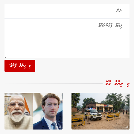
މި ހިޔާލު ފޮނުވާ'
މި ލިޔުމާ ގުޅޭ