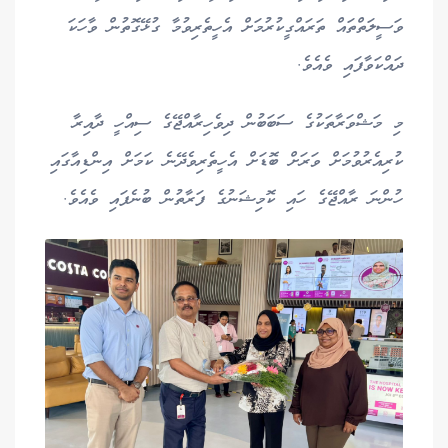
ވަސީލަތްތައް ތަރައްގީކުރުމަށް އެހީތެރިވުމާ ގުޅޭގޮތުން ވާހަކަ
ދައްކަވާފައި ވެއެވެ.
މި މަޝްވަރާތަކުގެ ސަބަބުން ދިވެހިރާއްޖޭގެ ސިއްހީ ދާއިރާ
ކުރިއެރުވުމަށް ވަރަށް ބޮޑަށް އެހީތެރިވެދޭނެ ކަމަށް އިންޑިއާގައި
ހުންނަ ރާއްޖޭގެ ހައި ކޮމިޝަނުގެ ފަރާތުން ބުނެފައި ވެއެވެ.