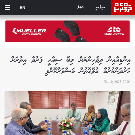
ސިޔާސީ
ހަބަރު
EN
އިންޑިއާއިން ދިވެހިންނަށް ލިބޭ ސިއްހީ ފަރުވާ އިތުރަށް
ހަރުދަނާކުރުމާ ގުޅޭގޮތުން މަޝްވަރާކޮށްފި
08 July 2025, 20:04