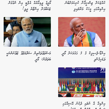
ކުއްޖަކަށް ޖިންސީގޯނާ ކުރިކަމަށްބުނެ
މޯދީގެ ވީޑިއޯއެއް އެފްބީ އިން ނެގުމުން
އިންޑިއާގައި މީހަކު މަރާލައިފި
ޒަކަބާގަށް އިންޒާރު ދީފި!
އިންޑޯ-ޕެސިފިކް ގެ 3 ގައުމަކަށް މޯދީ
މަސްތުވާތަކެތިން ސަލާމަތްވާ ޒުވާނުންނަކީ
ވަޑައިގެންފި
ބަތަލުން: މޯދީ
އިންޑިއާ އާ ނުލައި ދެކުނު އޭޝިއާގައި