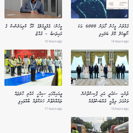
ގެއްލުނު މީހުން ހޯދަން 6000 އަކަ
މީހުން: އެމްޕީއެލްގެ ކާގޯ ކްލިއަރެންސް ގެ
ނޯޓިކަލް މޭލު ބަލައިފި
މައިތަނބު - މުއާޒު
15 hours ago
14 hours ago
ތުރުކީ، ސައުދީ އަދި ޕާކިސްތާނުން
ވީއައިއޭގައި ސިއްހީ ކުއްލި ހާލަތައް
ވަރުގަދަ ދިފާއީ އެއްބަސްވުމެއް
ތައްޔާރުވާން ހަރަކާތެއް ބާއްވައިފި
17 hours ago
16 hours ago