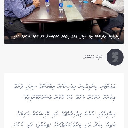
އިންޑިއާއިން ދިވެހިންނަށް ލިބޭ ސިއްހީ ފަރުވާ އިތުރަށް ހަރުދަނާކުރުމާ ގުޅޭ ގޮތުން މަޝްވަރާ ކުރަނީ
އާލިޔާ މުހައްމަދު
އަވަށްޓެރި އިންޑިއާއިން ދިވެހިންނަށް ލިބެމުންދާ ސިއްހީ ފަރުވާ
އިތުރަށް ހަރުދަނާ ކުރުމާ ގުޅޭ ގޮތުން މަޝްވަރާކޮށްފިއެވެ.
އިންޑިއާގައި ހުންނަ ދިވެހިރާއްޖޭގެ ހައި ކޮމިޝަނަރު މަރިޔަމް
އަޒީމާ، މިއަދު ވަނީ ތިރުވަނަންތަޕޫރަމް (ޓީއާރްވީ) ގައި ހުންނަ