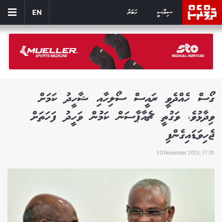
ސިޔާސީ
ހަބަރު
EN
ގޯސް ހެއްދެވީ ރައީސް ސޯލިހާއި ޝާހީދު ކަމަށް
ވިދާޅުވެ، ވަގުތީ ޗެއާޕާސަން ކަމުން ވަހީދު ފަހަތަށް
ޖެހިވަޑައިގެންފި
30 November 2025, 17:03