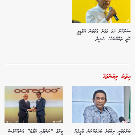
ސަރުކާރު ހަމަ މަގަށް އަޅުވަން އެމްޑީޕީ
އޮތީ ތައްޔާރަށް: ނަޝީދު
އިތުރު ލިޔުންތައް
ބަރުލަމާނީ ނިޒާމަށް ބަދަލުކުރަން ތާއީދެއް
މީރާގެ "ރަންލާރި އެވޯޑު" އަނެއްކާވެސް