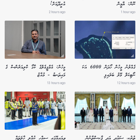
ނޫން: ޔާމީން
އުރީދޫއަށް!
2 hours ago
1 hour ago
ގެއްލުނު މީހުން ހޯދަން 6000 އަކަ
މީހުން: އެމްޕީއެލްގެ ކާގޯ ކްލިއަރެންސް ގެ
ނޯޓިކަލް މޭލު ބަލައިފި
މައިތަނބު - މުއާޒު
13 hours ago
12 hours ago
ތުރުކީ، ސައުދީ އަދި ޕާކިސްތާނުން
ވީއައިއޭގައި ސިއްހީ ކުއްލި ހާލަތައް