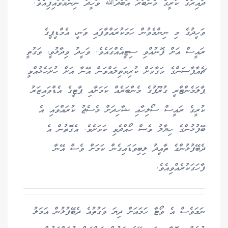
ދާއިރާގެ ކުރީގެ މެންބަރު އަބްދުﷲ ވަހީދު ނިންމަވައިފިއެވެ.
ވަހީދުގެ މި ނިންމެވުން ހަމަކުރައްވާފައި ވަނީ، އެމްޑީޕީގެ
ރައީސް އަށް ފޮނުއްވި ސިޓީއެއްގައެވެ. ވަހީދު ވިދާޅުވީ، ވަގުތީ
ޗެއާޕާސަންގެ މަގާމަށް ކުރިމަތިލައްވަން އޭނާ އަށް ހުށަހެޅުއްވީ
ޕާލަމެންޓްރީ ގުރޫޕުގެ މެންބަރެއް ކަމަށާއި ޕާޓީގެ އެޑްވައިޒަރު
ކުރީގެ ރައީސް ސޯލިހާއި ޝާހިދަށް މެސެޖު ކުރައްވައި އެ
ބޭފުޅުންގެ ހިޔާލު ވެސް ހޯއްދެވި ކަމަށެވެ. އެގޮތުން އެ
ދެބޭފުޅުންގެ ތާއީދު ލިބިވަޑައިގެން ކަމަށް ވެސް އޭނާ
ފާހަގަކުރެއްވިއެވެ.
ނަމަވެސް އެ ވޯޓާ ހަމައަށް ދިޔަ ވަގުތުއެ ދެބޭފުޅުން އަމަލު