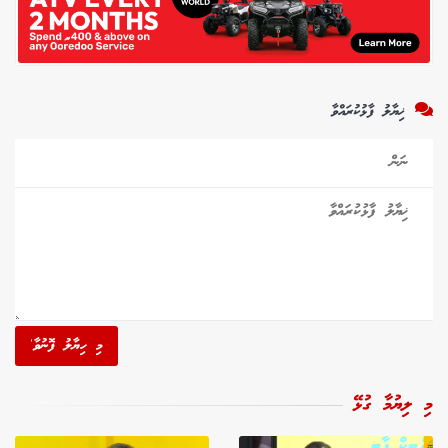
ޚިޔާލު ފާޅުކުރައްވާ
މި ހިޔާލު ފޮނުވާ'
މި ލިޔުމާ ގުޅޭ