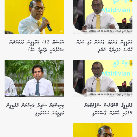
އެމްޑީޕީން ފުރަތަމަ ފަހަރަށް ގޮފި ހަދަން
އޮގަސްޓް 12: އެމްޑީޕީން މަގުމައްޗަށް،
ހާއްސަ ގަވައިދެއް ނެރެފި
ޝަކުވާއަކީ ތަކެތީގެ އަގު!
އެމްޑީޕީގެ ކޮންގްރެސް ސެޕްޓެމްބަރު
މިނިސްޓަރު ސައީދު ވަކިކުރަން އެމްޑީޕީން
19ގައި ބާއްވަން ފާސްކޮށްްފި
މަޖިލީހަށް ހުށަހަޅައިފި