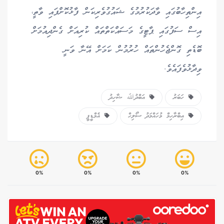
އިންތިހާބުގައި ވާދަކުރުމުގެ ޝައުގުވެރިކަން ފާޅުކޮށްފައި ވާތީ،
އިސް ސަފުގައި ޕާޓީގެ މަސައްކަތްތައް ކުރިއަށް ގެންދިއުމަށް
ބޮޑެތި ގޮންޖެހުންތައް ހުރުމުން ކަމަށް އޭނާ ވަނީ
ވިދާޅުވެފައެވެ.
ހަބަރު
އަބްދުﷲ ޝާހިދު
އިބްރާހިމް މުހައްމަދު ސޯލިހް
އެމްޑީޕީ
0%
0%
0%
0%