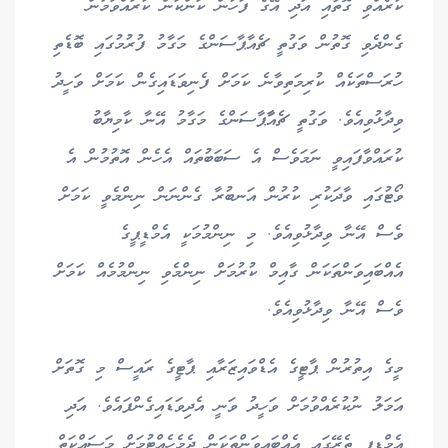
ކުރެއްވި ގޮތާއި އަދި އޭގެ ފަހުން ކަންކަން ކުރައްވަމުން
ގެންދެވި ގޮތުން ވަގުތީ ޗެއާޕާސަންގެ މަގާމު ފުރުމުގައި ބޮޑެތި
ހުރަސްތަކެއް ކުރިމަތިވާނެ ކަމަށް ފެނިވަޑައިގެން ކަމަށް ވަހީދު
ވިދާޅުވިއެވެ. ވަގުތީ ޗެއާާޕާސަންގެ މަގާމު އޭނާ ކާމިޔާބު
ކުރައްވާފައިވީ ނަމަވެސް އެ ސަބަބުތައް އެހެން އޮތުމުން އެ
ވޯޓުގައި ވާދަކުރި ކުރުން އަނބުރާ ގެންނަން ނިންމެވީ ކަމަށް
ވެސް އޭނާ ވިދާޅުވިއެވެ. މި ނިންމުމަކީ އެމްޑީޕީގެ
އެއްބައިވަންތަކަން ގާއިމް ކުރުމަށް ނިންމެވި ނިންމުމެއް ކަމަށް
ވެސް އޭނާ ވިދާޅުވިއެވެ.
މީގެ އިތުރުން ޕާޓީގެ އެޑްވައިޒަރާއި ޕާޓީގެ ރައީސް މި ގޮތަށް
އަމަލު ނުކުރެއްވުމަށް ވަހީދު ވަނީ އެދިވަޑައިގެންފައެވެ. އަދި
އެމްޑީޕީ ތެރޭގައި އެއްބައިވަންތަކަން ދެމެހެއްޓުމަށް މަސައްކަތް