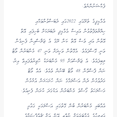
ފެކްޝަނުންނެވެ.
އެމްޑީޕީގެ ތެރޭގައި 2022ގައި ދެބަސްވުންތަކާއި
ހިޔާލުތަފާތުވުން އައިސް އެމްޑީޕީ ދެބަޔަކަށް ބެހިފައި އޮތް
އޮތުން އަދި ވެސް އޮތް ކަން ރޭގެ އެ ޖަލްސާއިން ފެނިގެން
ވަނީ ގޮސްފައެވެ. އެގޮތުން ވަހީދަށް ވަނީ 47 މެންބަރުން ވޯޓު
ލިބިފައެވެ. އެ ޖަލްސާއަށް 95 މެންބަރަކު ހާޒިރުވެފައިވާ އިރު،
ނަން ފާސްވާން 48 ވޯޓު ބޭނުން ވެއެވެ. އެއް ވޯޓު
މަދުވުމުން ދެން އަސްލަމްގެ ނަން ހުށަހަޅަން އުޅުމުން
މަސްލަހަތު ގޯސްވެ މެންބަރުން އަޑުގަދަ ކުރަން ފެށިއެވެ.
އެއްބައި މެންބަރުން ބުނާ ގޮތުގައި އަސްލަމަކީ ގައުމީ
މަޖިލިހުގެ މެމްބަރަކަށް ނުވާތީ އޭނާ އަށް ޗެއާޕާސަންގެ