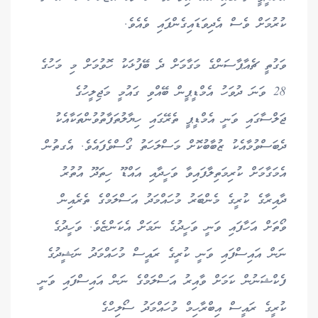
ކުރުމަށް ވެސް އެދިވަޑައިގެންފައި ވެއެވެ.
ވަގުތީ ޗެއާޕާސަންގެ މަގާމަށް ދެ ބޭފުޅަކު ހޮވުމަށް މި މަހުގެ
28 ވަނަ ދުވަހު އެމްޑީޕީން ބޭއްވި ގައުމީ މަޖިލީހުގެ
ޖަލްސާގައި ވަނީ އެމްޑީޕީ ތެރޭގައި ހިޔާލުތަފާތުވުންތަކާއެކު
ދެބަސްވުމާއެކު ޒުބާބުކޮށް މަސްލަހަތު ގޯސްވެފައެވެ. އެގތުން
އެމަގާމަށް ކުރިމަތިލާފައިވާ ވަހީދާއި އައްޑޫ ހިތަދޫ އުތުރު
ދާއިރާގެ ކުރީގެ މެންބަރު މުހައްމަދު އަސްލަމްގެ ތެރެއިން
ވޯތަށް އަހާފައި ވަނީ ވަހީދުގެ ނަމަށް އެކަންޏެވެ. ވަހީދުގެ
ނަން އައިސްފައި ވަނީ ކުރީގެ ރައީސް މުހައްމަދު ނަޝީދުގެ
ފެކްޝަނުން ކަމަށް ވާއިރު އަސްލަމްގެ ނަން އައިސްފައި ވަނީ
ކުރީގެ ރައީސް އިބްރާހިމް މުހައްމަދު ސޯލިހްގެ