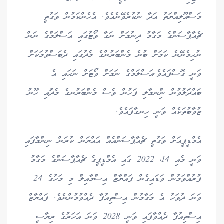
މަސްއޫލިއްޔަތު އަދާ ނުކުރެވޭނެއެވެ. އެހެންކަމުން ވަގުތީ
ޗެއާޕާސަންގެ މަގާމު ދިނުމަށް ނަގާ ވޯޓުގައި އަސްލަމްގެ ނަން
ނުހިމެނޭނެ ކަމަށް ބުނެ މެންބަރުންގެ މެދުގައި ދެބަސްވުމަކަށް
ވަނީ ގޮސްފައެވެ.އަސްލަމްގެ ނަމަށް ވޯޓަށް ނަހައި އެ
ބައްދަަލުވުން ނިްނމާލި ފަހުން ވެސް މެންބަރުނގެ މެދުައި ހޫނު
ޒުވާބުތަކެއް ވަނީ ހިނގާފައެވެ.
އެމްޑީޕީއަށް ވަގުތީ ޗެއާޕާސަންއެއް އައްޔަން ކުރަން ނިންމާފައި
ވަނީ މެއި 14، 2022 ގައި އެމްޑީޕީގެ ޗެއާޕާސަންގެ މަގާމު
ފުރުއްވަމުން ވަޑައިގެން ފައްޔާޒް އިސްމާއިލް މި މަހުގެ 24
ވަނަ ދުވަހު އެ މަގާމުން އިސްތިއުފާ ދެއްވުމުންނެވެ. ފައްޔާޒް
އިސްތިއުފާ ދެއްވާފައި ވަނީ 2028 ވަނަ އަހަރުގެ ރިޔާސީ