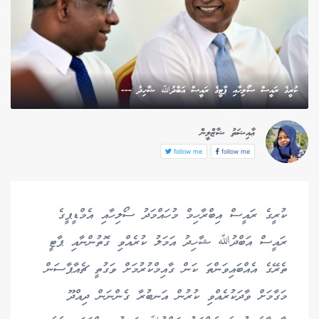
ކުރީގެ ރައީސް ސޯލިހާއި ޕާޓީގެ ރައީސް އަބްދުﷲ ޝާހިދު ---
ޢާއިޝަތު ޝާޒްލީން
follow me
follow me
ކުރީގެ ރައީސް އިބްރާހިމް މުހައްމަދު ސޯލިހާއި އެމްޑީޕީގެ
ރައީސް އަބްދުﷲ ޝާހިދު އަމަލު ކުރެއްވި ގޮތުންނާއި ޕާޓީ
ތެރޭގެ އެއްބައިވަންތަ ކަން ގާއިމްކުރުމަށް ވަގުތީ ޗެއާޕާސަން
މަގާމަށް ވާދަކުރެއްވި ކުރުން އަނބުރާ ގެންނަން ދިއްދޫ