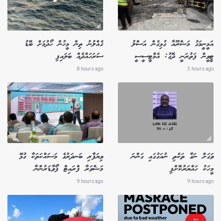
އަމީނީމަގު މަޝްރޫއާ ގުޅިގެން އަސްލު
ގެއްލުނު ތިން މީހުން ހޯދުމަށް ބޮޑު
ޓީވީން ފަތުރަނީ ދޮގު: އެމްޓީސީސީ
ސަރަހައްދެއް ބަލައިފި
8 hours ago
3 hours ago
ވަގަށް ނަގާ ތަކެތި ނުއަގުގައި ގަންނަ
ވިޔަފާރި ބަނދަރުގެ މަސައްކަތަކާ ގުޅޭ
މީހަކު ހައްޔަރުކޮށްފި
މަޝްވަރާ ފްރައިޓް ފޯވާޑަރުންނާ
9 hours ago
9 hours ago