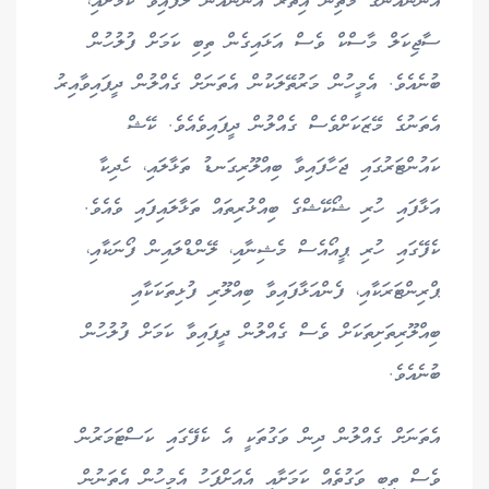
އަންނައުނުގެ މަތިން އިތުރު އަންނައުނު ލާފައިވާ ކަމަށާއި،
ސާޖިކަލް މާސްކް ވެސް އަޅައިގެން ތިބި ކަމަށް ފުލުހުން
ބުނެއެވެ. އެމީހުން މަރުތޭލަކުން އެތަނަށް ގެއްލުން ދީފައިވާއިރު
އެތަނުގެ މޭޒަކަށްވެސް ގެއްލުން ދީފައިވެއެވެ. ކޭޝް
ކައުންޓަރުގައި ޖަހާފައިވާ ބިއްލޫރިގަނޑު ތަޅާލައި، ހެދިކާ
އަޅާފައި ހުރި ޝޯކޭޝްގެ ބިއްޅުރިތައް ތަޅާލައިފައި ވެއެވެ.
ކެފޭގައި ހުރި ޕީއޯއެސް މެޝިނާއި، ލޭންޑްލައިން ފޯނަކާއި،
ޕްރިންޓަރަކާއި، ފެންއަޅާފައިވާ ބިއްލޫރި ފުޅިތަކަކާއި
ބިއްލޫރިތަށިތަކަށް ވެސް ގެއްލުން ދީފައިވާ ކަމަށް ފުލުހުން
ބުނެއެވެ.
އެތަނަށް ގެއްލުން ދިން ވަގުތަކީ އެ ކެފޭގައި ކަސްޓަމަރުން
ވެސް ތިބި ވަގުތެއް ކަމަށާއި އެއަށްފަހު އެމީހުން އެތަނުން