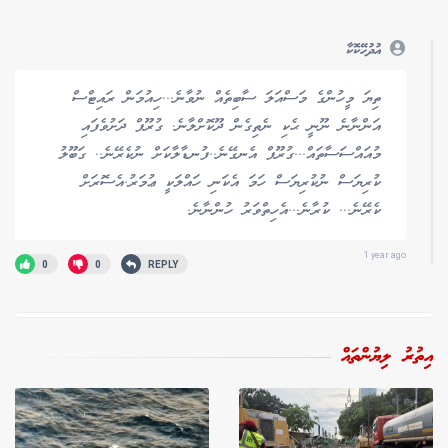
އުދުހޭކޮކާ
ތިޔަ މީހުންގެ މަސްއަލަ ސާބިތެއް ނުވާނެ...ހިއުމަން ރައިޓްސް
އަންނާނެ ނޫނީ ޙެކި ނެތިގެން ދޫކޮށްލާނެ. ގުރޫޕް ދަށުވެފައި
މުއައްސަސާތައް...ގުރޫޕް އެނގޭނެ..ފުނޑާލާކަށް ނުކެރޭނެ.. ގަބޫލު
ކުރިޔަސް ނުކުރިޔަސް ހަމަ އެކަނި ހައްލަކީ ޢުމަރު.އެސޮރަށް
ކެރޭނެ... ކުރާނެ...އެހިތްވަރު ހުންނާނެ.
1 year ago
0
0
REPLY
އިތުރު ލިޔުންތައް