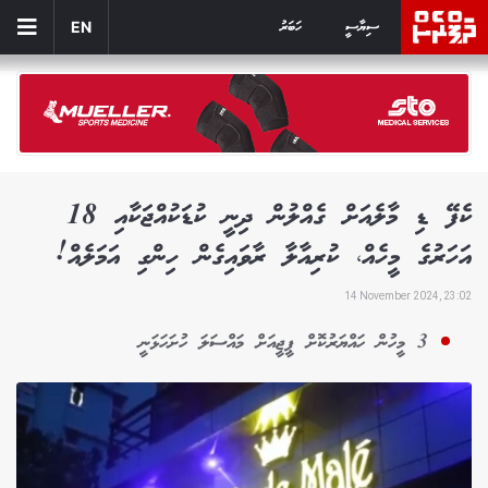
ސިޔާސީ
ހަބަރު
EN
ކެފޭ ޑި މާލެއަށް ގެއްލުން ދިނީ ކުޑަކުއްޖަކާއި 18
އަހަރުގެ މީހެއް، ކުރިއާލާ ރާވައިގެން ހިންގި އަމަލެއް!
14 November 2024, 23:02
3 މީހުން ހައްޔަރުކޮށް ޕީޖީއަށް މައްސަލަ ހުށަހަޅަނީ