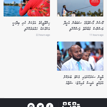
މޫސުން ގޯސްވުމުގެ ސަބަބުން އުރީދޫ
ހިންދޫދީނުގެ އަޅުކަން ކުރި ބިދޭސީ
މަސްރޭސް މުބާރާތް ފަސްކޮށްފި
އަންހެނަކު ހައްޔަރުކޮށްފި
22 hours ago
11 hours ago
ޔާމީން ސަރުކާރުގައި އެންމެ ބުރަކޮށް
އުޅުއްވީ ރައީސް މުއިއްޒު: ޝުޖާއު