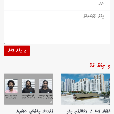
މި ހިޔާލު ފޮނުވާ'
މި ލިޔުމާ ގުޅޭ
ހުޅުމާލެ ފޭސް 2 ފަރުކޮޅުފުށި ހިއްކި
ފުލުހަކަށް އިންޒާރުދީ، ހަމަލާދިން