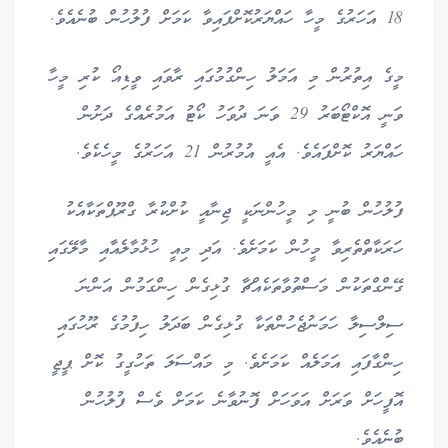
18 އަހަރުގެ މީހާ ހައްޔަރުކޮށްފައިވާ ކަމަށް ފުލުހުން ބުނެއެވެ.
މީގެ އިތުރުން މި އަމަލު ހިންގުމުގައި ރާވައި ވީޑިއޯ ކުރި މީހާ
ވަނީ އޮކްޓޯބަރު 29 ވަނަ ދުވަހު ކޯޓު އަމުރެއްގެ ދަށުން
ހައްޔަރު ކޮށްފައެވެ. އެއީ އުމުރުން 21 އަހަރުގެ މީހެކެވެ.
ފުލުހުން ބުނީ މި މީހުންނަކީ ޖިނާއީ ކުށްކުރާ ގްރޫޕްތަކާއެކު
ހަރަކާތްތެރިވާ މީހުން ކަމަށެވެ. އަދި މިއީ ހުޅުމާލެއާއި މާލޭގައި
ގޭންގްތަކުން މަސްތުވާތަކެއްޗާ ގުޅިގެން ހިންގަމުން އަންނަ
ސިލްސިލާ ހަމަނުޖެހުންތަކާ ގުޅިގެން ބަދަލު ހިފުމުގެ ރޫހުގައި
ހިންގާފައި އަމަލެއް ކަމަށެވެ. މި މައްސަލަ ތަހުގީގު ކޮށް ޕީޖީ
އޮފީހަށް ވަރަށް އަވަހަށް ފޮނުވާނެ ކަމަށް ވެސް ފުލުހުން
ބުނެއެވެ.