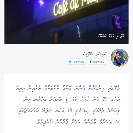
ކެޕޭ ޑި މާލޭގެ ނަންބޯޑު
ޢާއިޝަތު ޝާޒްލީން
follow me
follow me
މާލޭގައި ހިންގަމުން އަންނަ ގޭންގު ކުށްތަކުގެ ތެރެއިން މިދިޔަ
މަހުގެ 27 ވަނަ ދުވަހު ކެފޭ ޑި މާލެއަށް ގެއްލުން ދިން
މީހުންގެ ތެރޭގައި ހިމެނެނީ 18 އަހަރު ނުފުރޭ ކުޑަކުއްޖަކާއި
18 އަހަރުގެ ޒުވާނެއް ކަމަށް ފުލުހުން ބުނެފިއެވެ.