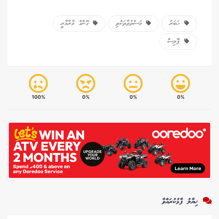
ހަބަރު
މަސްތުވާތަކެތި
ގޭންގް މާރާމާރީ
ޕޮލިސް
100%
0%
0%
0%
ޚިޔާލު ފާޅުކުރައްވާ