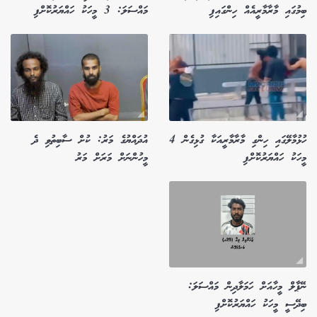
ބިމުގައި މާރާމާރީއެއް ހިންގައިފި
މައްސަލަ: 3 މީހަކު ހައްޔަރުކޮށްފި
ހުޅުމާލޭގައި ހިންގި މާރާމާރީއަކާ ގުޅިގެން 4
އުދައްޔުގެ މަރު: ކުށް ސާބިތުވި ދެ
މީހަކު ހައްޔަރުކޮށްފި
މީހުންނަށް މަރަށް މަރު
ނޭޕާލް މީހާއަށް ހަމަލާދިން މައްސަލަ:
ބިދޭސީ މީހަކު ހައްޔަރުކޮށްފި