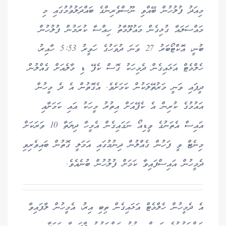
މިއަދު ފުލުހުން ބޭއްވި ނޫސްވެރިންގެ ބައްދަލުވުމުގައި މި
މައްސަލައާ ގުޅިގެން މައުލޫމާތު ހިއްސާ ކުރަމުން ފުލުހުން
ބުނީ، އޮކްޓޯބަރު 27 ވަނަ ދުވަހުގެ ހަވީރު 5:53 ހާއިރު،
ހެލްމެޓް އަޅައިގެން ދެމިހަކު ގޮސް ކެފޭ ޑި މާލެއަށް ގެއްލުން
ދީފައި ވަނީ މަރުތޭލަކުން ކަމަށެވެ. އެގޮތުން އެ ދެ މީހުން
އައުމުގެ ކުރިން އެ ކެފޭއަށް އިތުރު މީހަކު އައި ކަމަށާއި
އައިސް އެތަނުގެ ވީޑިއޯ ނަގައިގެން އެމީހާ ދިޔަތާ 10 ވަރަކަށް
މިނެޓް ވީ ފަހުން ގެއްލުން ދިނުމުގައި އަމަލީ ގޮތުން ބައިވެރިވި
ދެމީހުން އައިސްފައިވާ ކަމަށް ފުލުހުން ބުނެއެވެ.
އެ ދެމީހުން ހެލްމެޓް އަޅައިގެން ތިބި އިރު، އެމީހުން ލާފައިވާ