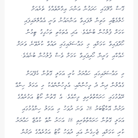
ގޮސް މާލޭގައި ހަދަމުން އަންނަ އިމާރާތެއްގެ ތެރެއަށް
ހެލްމެޓާއި މަތިން ލާފައިވާ އަންނައުނު ވަނީ އެއްލާލައިފައި
ކަމަށް ފުލުހުން ބުނެއެވެ. އަދި އެތަކެތި ތަހުގީގު ޓީމުން
ހޯދާފައިވާ ކަމަށާއި މި މައްސަލައިގައި ދައުވާ ކުރެވޭނެ ވަރަށް
ހެއްކާއި ގަރީނާ ހޯދިފައިވާ ކަމަށް ވެސް ފުލުހުން ބުނެއެވެ.
މި މައްސަލައިގައި ހައްޔަރު ކުރީ އަމަލީ ގޮތުން ކެފޭއަށް
ގެއްލުން ދިން ދެ މީހުންނާއި، އެމީހުންނާއެކު މި އަމަލު ހިންގާ
ރޭވުމުގައި ހަރަކާތްތެރިވި މީހާއެވެ. އެ ގޮތުން ކޯޓު އަމުރެއްގެ
ދަށުން އޮކްޓޯބަރު 28 ވަނަ ދުވަހު މި އަމަލު ހިންގުމުގައި
އަމަލީ ގޮތުން ހަރަކާތްތެރިވި 18 އަހަރު ނުުވާ ކުއްޖާ ހައްޔަރު
ކުރި ކަމަށާއި ޖެހިގެން އައި ދުވަހު ކޯޓު އަމުރެއްގެ ދަށުން