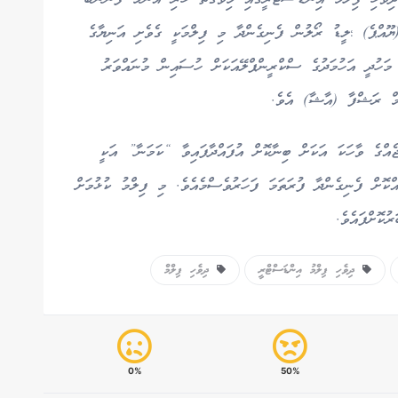
އްޕެ) ؛ލީޑު ރޯލުން ފެނިގެންދާ މި ފިލްމަކީ ގެވެށި އަނިޔާގެ
މަހުދީ އަހުމަދުގެ ސްކްރީންޕްލޭއަކަށް ހުސައިން މުނައްވަރު
ޔަމް ރަޝްފާ (އާޝާ) އެވެ.
ެއްގެ ވާހަކަ އަކަށް ބިނާކޮށް އުފައްދާފައިވާ “ކަމަނާ” އަކީ
ްކޮށް ފެނިގެންދާ ފުރަތަމަ ފަހަރުވެސްމެއެވެ. މި ފިލްމު ކުޅުމަށް
ުކޮށްފައެވެ.
ދިވެހި ފިލްމު އިންޑަސްޓްރީ
ދިވެހި ފިލްމް
0%
50%