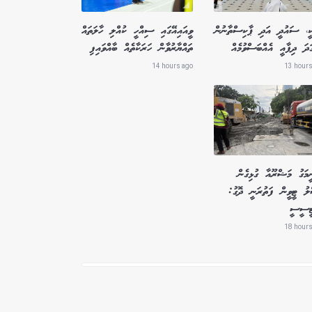
ކީ، ސައުދީ އަދި ޕާކިސްތާނުން
ވީއައިއޭގައި ސިއްހީ ކުއްލި ހާލަތައް
ަދަ ދިފާއީ އެއްބަސްވުމެއް
ތައްޔާރުވާން ހަރަކާތެއް ބާއްވައިފި
14 hours ago
13 hours
ީމަގު މަޝްރޫއާ ގުޅިގެން
ލު ޓީވީން ފަތުރަނީ ދޮގު:
ޓީސީސީ
18 hours