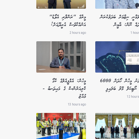
ަމާނީ ނިޒާމަށް ބަދަލުކުރަން
މީރާގެ "ރަންލާރި އެވޯޑު"
ދެއް ނޫން: ޔާމީން
އަނެއްކާވެސް އުރީދޫއަށް!
2 hours ago
1 hou
ގެއްލުނު މީހުން ހޯދަން 6000
މީހުން: އެމްޕީއެލްގެ ކާގޯ
ނޯޓިކަލް މޭލު ބަލައިފި
ކްލިއަރެންސް ގެ މައިތަނބު -
މުއާޒު
12 hours
13 hours ago