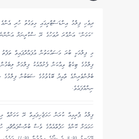
ދިވެހި ފިލްމު އިންޑަސްޓްރީގައި މިވަގުތު ހުރި އެންމެ 
"ކަމަނާ" އަންގާރަ ދުވަހުގެ ރޭ ސްކްރީނަށް އަންނާނެއ
މި ފިލްމަކީ ބުރަ މަސައްކަތުން އުފައްދާފައިވާ ތަފާތު 
ފިލްމުގެ ޓިކެޓް ވިއްކަން ފެށުމާއެކު ފިލްމަށް ލިބެމުން
ނިންމާފައެވެ.
ހަމައަށް ކޮންމެ ހަފްތާއެއްގެ ވެސް ބުރާސްފައްޗާއި ހ
ރޭގަނޑު 8:30 ގެ