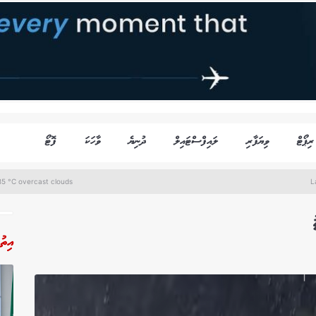
ރިޕޯޓް
ވިޔަފާރި
ލައިފްސްޓައިލް
ދުނިޔެ
ވާހަކަ
ފޮޓޯ
5 °C overcast clouds
L
އިތު