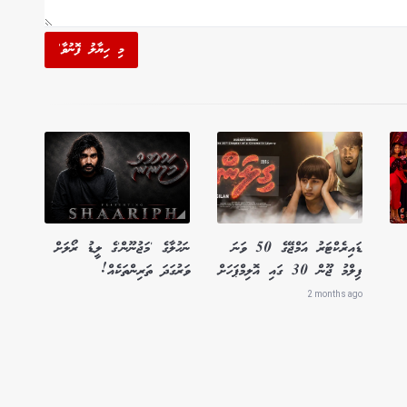
މި ހިޔާލު ފޮނުވާ'
ޑައިރެކްޓަރު އަމްޖޭގެ 50 ވަނަ
ނަހުލާގެ 'މަޖުނޫން'ގެ ލީޑު ރޯލަށް
ފިލްމު ޖޫން 30 ގައި އޮލިމްޕަހަށް
ވަރުގަދަ ތަރިންތަކެއް!
2 months ago