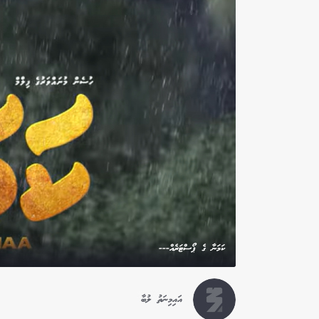
ކަމަނާ ގެ ޕޯސްޓަރެއް---
އައިމިނަތު ލުބާ