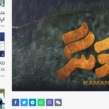
ބަރުލ
ތާއީ
r ago
އަކަ 
 ago