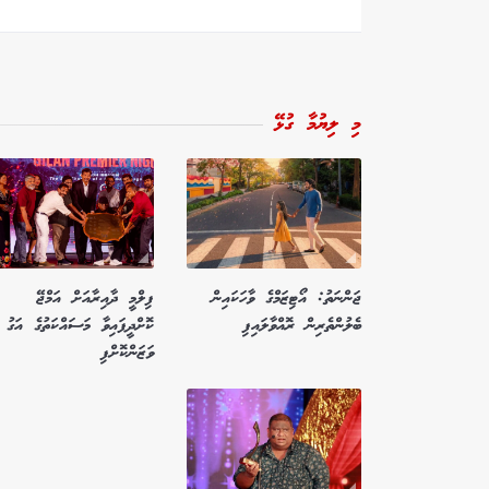
މި ލިޔުމާ ގުޅޭ
ޖަންނަތު: އޯޓިޒަމްގެ ވާހަކައިން
ފިލްމީ ދާއިރާއަށް އަމްޖޭ
ބެލުންތެރިން ރޮއްވާލައިފި
ކޮށްދީފައިވާ މަސައްކަތުގެ އަގު
ވަޒަންކޮށްފި