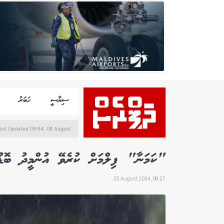
ސިޔާސީ
ހަބަރު
ast Updated 09:54, 08 August
"ކަމަނާ" ފިލްމަށް ކުރެވޭ އުންމީދު ބޮޑު
25 August 2024, 08:27