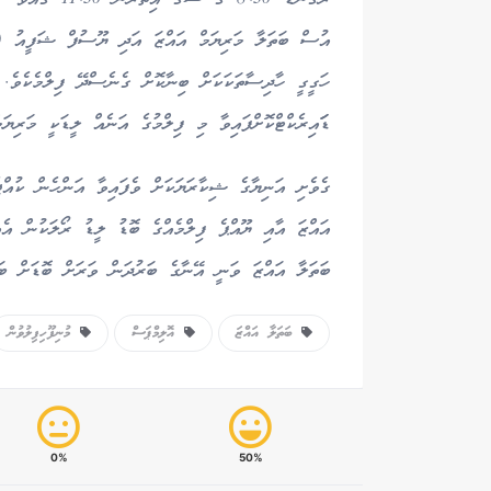
އުސް ބަތަލާ މަރިޔަމް އައްޒަ އަދި ޔޫސުފް ޝަފީއު (ޔޫ
ހަގީގީ ހާދިސާތަކަކަށް ބިނާކޮށް ގެނެސްދޭ ފިލްމެކެވެ. 
ޑަައިރެކްޓްކޮށްފައިވާ މި ފިލްމުގެ އަނެއް ލީޑަކީ މަރި
ގެވެށި އަނިޔާގެ ޝިކާރަޔަކަށް ވެފައިވާ އަންހެން ކުއްޖ
އައްޒަ އާއި ޔޫއްޕެ ފިލްމެއްގެ ބޮޑު ލީޑު ރޯލަކުން އެއ
ބަތަލާ އައްޒަ ވަނީ އޭނާގެ ބަރުދަން ވަރަށް ބޮޑަށް ބަރ
ބަތަލާ އައްޒަ
އޮލިމްޕަސް
މުނިފޫހިފިލުވުން
0%
50%