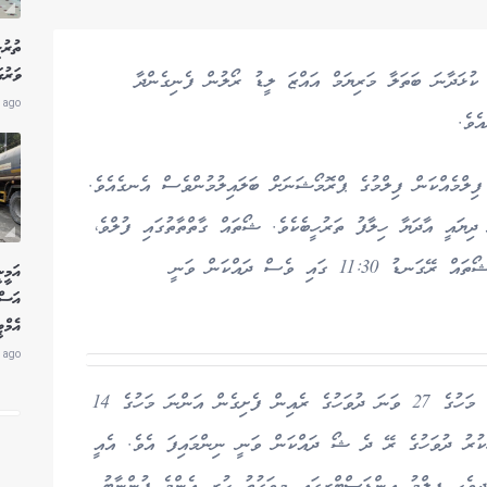
ތުރު
ވަރުގ
ކުޅަދާނަ ބަތަލާ މަރިޔަމް އައްޒަ ލީޑު ރޯލުން ފެނިގެންދާ
 ago
ެވެ.
ފިލްމެއްކަން ފިލްމުގެ ޕްރޮމޯޝަނަށް ބަލައިލުމުންވެސް އެނގެއެވެ.
 ދިޔައީ އާދަޔާ ހިލާފު ތަރުހީބެކެވެ. ޝޯތައް ގާތްތާތުގައި ފުލްވެ،
ބެލުންތެރިންގެ ތާއީދު ބޮޑުވުމުގެ ސަބަބުން ފިލްމުގެ ޝޯތައް ރޭގަނޑު 11:30 ގައި ވެސް ދައްކަން ވަނީ
އަމީނ
އަސް
އެމް
 ago
ފިލްމު ޕްރީމިއާ ކުރަން ހަމަޖެހިފައިވާ ރޭ ކަމަށްވާ މި މަހުގެ 27 ވަނަ ދުވަހުގެ ރެއިން ފެށިގެން އަންނަ މަހުގެ 14
ުކުރު ދުވަހުގެ ރޭ ދެ ޝޯ ދައްކަން ވަނީ ނިންމައިފަ އެވެ. އެއީ
 ޝޯގެ އިތުރުން 11:30 ގައެވެ. ދިވެހި ފިލްމު އިންޑަސްޓްރީގައި މިވަގުތު ހުރި އެންމެ ފުންނާބު