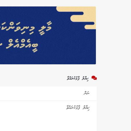
ޚިޔާލު ފާޅުކުރައްވާ