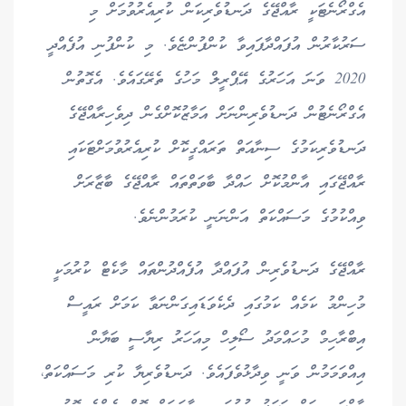
އެގްރޯނެޓަކީ ރާއްޖޭގެ ދަނޑުވެރިކަން ކުރިއެރުވުމަށް މި
ސަރުކާރުން އުފައްދާފައިވާ ކުންފުންޏެވެ. މި ކުންފުނި އުފެއްދީ
2020 ވަނަ އަހަރުގެ އޭޕްރީލް މަހުގެ ތެރޭގައެވެ. އެގޮތުން
އެގްރޯނެޓުން ދަނޑުވެރިންނަށް އަމާޒުކޮށްގެން ދިވެހިރާއްޖޭގެ
ދަނޑުވެރިކަމުގެ ސިނާއަތް ތަރައްގީކޮށް ކުރިއެރުވުމަށްޓަކައި
ރާއްޖޭގައި އާންމުކޮށް ހައްދާ ބާވަތްތައް ރާއްޖޭގެ ބާޒާރަށް
ވިއްކުމުގެ މަސައްކަތް އަންނަނީ ކުރަމުންނެވެ.
ރާއްޖޭގެ ދަނޑުވެރިން އުފައްދާ އުފެއްދުންތައް މާކެޓް ކުރުމަކީ
މުހިންމު ކަމެއް ކަމުގައި ދެކެވަޑައިގަންނަވާ ކަމަށް ރައީސް
އިބްރާހިމް މުހައްމަދު ސޯލިހް މިއަހަރު ރިޔާސީ ބަޔާން
އިއްވަމަމުން ވަނީ ވިދާޅުވެފައެވެ. ދަނޑުވެރިޔާ ކުރި މަސައްކަތް،