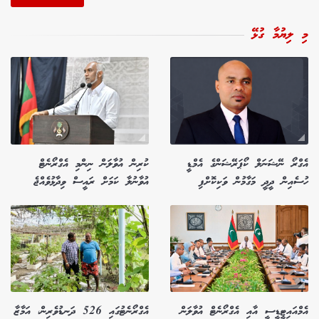
މި ލިޔުމާ ގުޅޭ
އެގްރޯ ނޭޝަނަލް ކޯޕަރޭޝަންގެ އެމްޑީ
ކުރިން އުވާލަން ނިންމި އެގްރޯނެޓް
ހުސެއިން ދީދީ މަގާމުން ވަކިކޮށްފި
އުވާނުލާ ކަމަށް ރައީސް ވިދާޅުވެއްޖެ
އެމްއައިޓީޑީސީ އާއި އެގްރޯނެޓް އުވާލަން
އެގްރޯނެޓުގައި 526 ދަނޑުވެރިން، އަމާޒާ