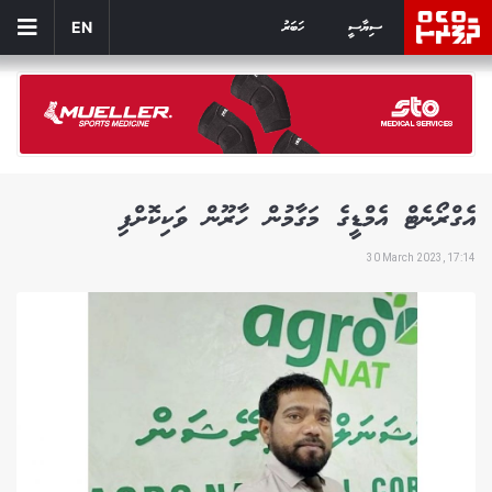
ސިޔާސީ
ހަބަރު
EN
އެގްރޯނެޓް އެމްޑީގެ މަގާމުން ހާރޫން ވަކިކޮށްފި
30 March 2023, 17:14