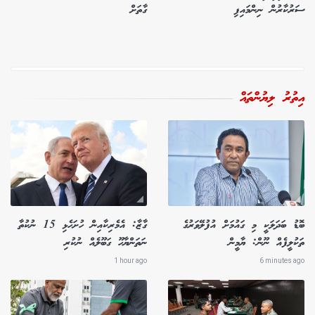
ސަރުކާރުން ނިންމައިފި
ގާތަށް
އިތުރު ލިޔުންތައް
ބޮޑު ބަދަލަކީ މި ގައުމަށް އުފުލޭވަރުގެ
ގާޒާ: އެމެރިކާއިން ހުށަހެޅި 15 ނުކުތާ
ތަކުލީފެއް ނޫން: ޔާމީން
ނަތަންޔާހޫ ގަބޫލެއް ނުކުރި
1 hour ago
6 minutes ago