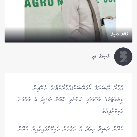
ހާރޫން ރަޝީދު
އާޝިޔަތު ޢަލީ
އެގްރޯ ނޭޝަނަލް ކޯޕަރޭޝަން(އެގްރޯނެޓް)ގެ މެނޭޖިން
ޑިރެކްޓަރުގެ މަގާމުގައި ހުންނެވި ހާރޫން ރަޝީދު އެ މަގާމުން
ވަކިކޮށްފިއެވެ.
ހާރޫން ރަޝީދު މިއަދު އެ މަގާމުން ވަކިކޮށްފައިވާއިރު ހާރޫން