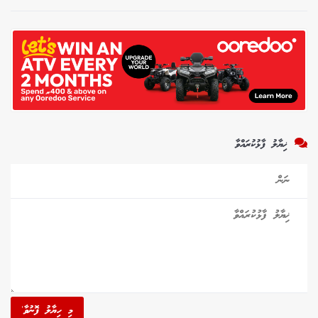
ޚިޔާލު ފާޅުކުރައްވާ
މި ހިޔާލު ފޮނުވާ'