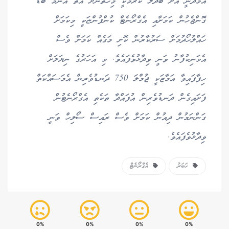
އާމްދަނީ އަށް ބަދަލު ކުރުމަކީ މިހާތަނަށް އޮތް އެންމެ ބޮޑު
ގޮންޖެހުން ކަމަށާއި އެގްރޯނެޓް ކުންފުންޏަކީ މިކަމަށް
ހައްލުހޯދުމަށް ސަރުކާރުން ކޮށި މަގެއް ކަމަށް ވެސް
އެމަނިކުފާނު ވަނީ ވިދާޅުވެފައެވެ. މި އަހަރުގެ ނިޔަލަށް
ހިފާފައިވާ އަމާޒަކީ ޖުމްލަ 750 ދަނޑުވެރިން އެމަސައްކަތް
ފަށައިގެން ދަނޑުވެރިން އުފައްދާ ތަކެތި އެގްރޯނެޓުން
ގަންނަމުން ދިއުން ކަމަށް ވެސް ރައިސް ސޯލިހް ވަނީ
ވިދާޅުވެފައެވެ.
ހަބަރު
އެގްރޯނެޓް
0%
0%
0%
0%