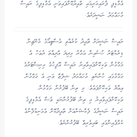
އެމްޑީޕީ ޕްރައިމަރީގައި ތާއީދުކޮށްފައިވަނީ އެމްޑީޕީގެ ރައީސް
މުހައްމަދު ނަޝީދަށެވެ.
ރައީސް ނަޝީދަށް ތާއީދު ކުރެއްވި އެސްޓީއޯގެ މެނޭޖިން
ޑިރެކްޓަރު ހުސެއިން އަމްރު މިދިޔަ އާދިއްތަ ދުވަހު އެ
މަގާމުން ވަކިކޮށްފައިވާއިރު ރައީސް އޮފީހުގެ މިނިސްޓަރުގެ
މަގާމުގައި ހުންނެވި މުހައްމަދު ޝިފާޒް ވަނީ އެ މަގާމުން
އިއްޔެ ވަކިކޮށްފައެވެ. މި ތިން ބޭފުޅުން މަގާމުން
ވަކިކޮށްފައިވާއިރު މި ތިން ބޭފުޅުންނަކީ ވެސް އެމްޑީޕީގެ
ރައީސް ނަޝީދުގެ ފެކްޝަންއަށް ތާއީދުކޮށް އެމަނިކުފާނުގެ
ކެމްޕެއިންގައި ބައިވެރިވާ ބޭފުޅުންނެވެ.