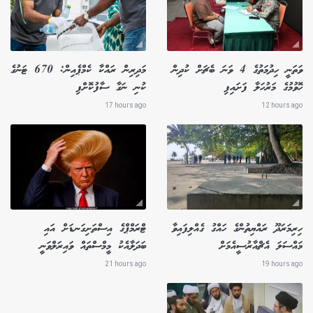
ވަތަނީ ހިދުމަތުގެ 4 ވަނަ ބެޗަށް ކުދިން
މަދިރިން ރައްކާ ކެމްޕެއިން: 670 ޓަނުގެ
ހޮވުމުގެ މަރުހަލާ ފަށައިފި
ކުނި ނަގާ ސާފުކޮށްފި
17 hours ago
12 hours ago
ހިރިމަރަދޫ ރައްޔިތުންގެ ހައްގު ގެއްލިފައިވާ
ޓްރަމްޕްގެ އިސްތަށިގަނޑަށް އައި
މައްސަލަ އެޗްއާރުސީއެމަށް
ބަދަލާއެކު މީމްސްތައް ވައިރަލްވަނީ
21 hours ago
19 hours ago